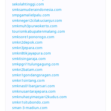
sekolahtinggi.com
smksamuderaindonesia.com
smpgamalielpalu.com
smknegeri2cilakucianjur.com
smkmuh3purwokerto.com
tourismkabupatenmalang.com
smksore1ponorogo.com
smkn2depok.com
smkn3jepara.com
smkn8tikjayapura.com
smktisingaraja.com
smkpgri1tulungagung.com
smkn2batam.com
smkn1gondangsragen.com
smkn1sintang.com
smknas01banjarsari.com
smknusantarajepara.com
smknuhasyimasyari2kudus.com
smkn1situbondo.com
sman-3-madiun.com