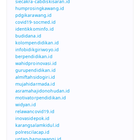
siecakra-cabdiskisaran.id
humprosingkawang.id
pdgikarawang.id
covid19-socmed.id
identikkominfo.id
budidana.id
kolompendidikan.id
infobidikgiriwoyo.id
berpendidikan.id
wahidproinovasi.id
gurupendidikan.id
almiftahsidogiri.id
mujahidarmada.id
asramahajidonohudan.id
motivatorpendidikan.id
widyan.id
relawancovid19.id
inovasidepok.id
karangsalamkidul.id
polrescilacap.id
untag-banyuwangi.id