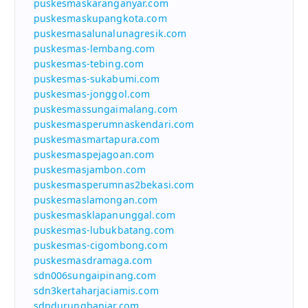
puskesmaskaranganyar.com
puskesmaskupangkota.com
puskesmasalunalunagresik.com
puskesmas-lembang.com
puskesmas-tebing.com
puskesmas-sukabumi.com
puskesmas-jonggol.com
puskesmassungaimalang.com
puskesmasperumnaskendari.com
puskesmasmartapura.com
puskesmaspejagoan.com
puskesmasjambon.com
puskesmasperumnas2bekasi.com
puskesmaslamongan.com
puskesmasklapanunggal.com
puskesmas-lubukbatang.com
puskesmas-cigombong.com
puskesmasdramaga.com
sdn006sungaipinang.com
sdn3kertaharjaciamis.com
sdndurungbanjar.com