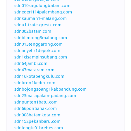
sdn010sagulungbatam.com
sdnegeri114palembang.com
sdnkauman1-malang.com
sdnu1-trate-gresik.com
sdn002batam.com
sdnblimbing3malang.com
sdn013tenggarong.com
sdnanyelir1depok.com
sdn1cisampihsubang.com
sdn64jambi.com
sdn47mataram.com
sdn16kotabengkulu.com
sdntiron1kediri.com
sdnbojongsoang1kabbandung.com
sdn23marapalam-padang.com
sdnpunten1batu.com
sdn66pontianak.com
sdn008batamkota.com
sdn152pekanbaru.com
sdntengki01brebes.com