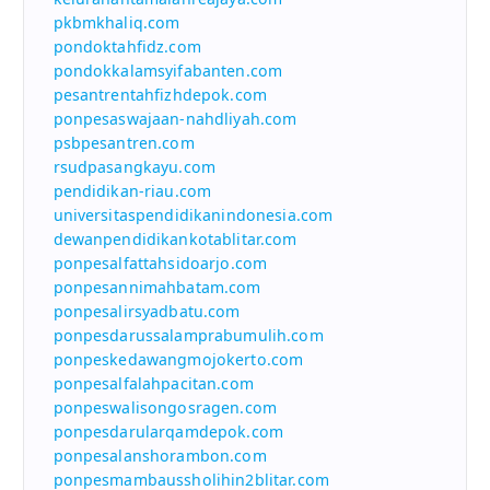
pkbmkhaliq.com
pondoktahfidz.com
pondokkalamsyifabanten.com
pesantrentahfizhdepok.com
ponpesaswajaan-nahdliyah.com
psbpesantren.com
rsudpasangkayu.com
pendidikan-riau.com
universitaspendidikanindonesia.com
dewanpendidikankotablitar.com
ponpesalfattahsidoarjo.com
ponpesannimahbatam.com
ponpesalirsyadbatu.com
ponpesdarussalamprabumulih.com
ponpeskedawangmojokerto.com
ponpesalfalahpacitan.com
ponpeswalisongosragen.com
ponpesdarularqamdepok.com
ponpesalanshorambon.com
ponpesmambaussholihin2blitar.com