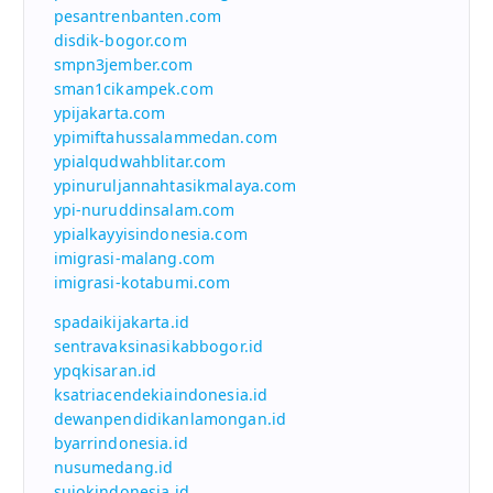
pesantrenbanten.com
disdik-bogor.com
smpn3jember.com
sman1cikampek.com
ypijakarta.com
ypimiftahussalammedan.com
ypialqudwahblitar.com
ypinuruljannahtasikmalaya.com
ypi-nuruddinsalam.com
ypialkayyisindonesia.com
imigrasi-malang.com
imigrasi-kotabumi.com
spadaikijakarta.id
sentravaksinasikabbogor.id
ypqkisaran.id
ksatriacendekiaindonesia.id
dewanpendidikanlamongan.id
byarrindonesia.id
nusumedang.id
sujokindonesia.id