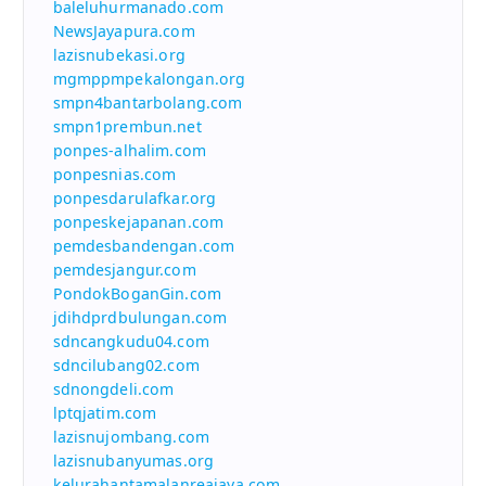
baleluhurmanado.com
NewsJayapura.com
lazisnubekasi.org
mgmppmpekalongan.org
smpn4bantarbolang.com
smpn1prembun.net
ponpes-alhalim.com
ponpesnias.com
ponpesdarulafkar.org
ponpeskejapanan.com
pemdesbandengan.com
pemdesjangur.com
PondokBoganGin.com
jdihdprdbulungan.com
sdncangkudu04.com
sdncilubang02.com
sdnongdeli.com
lptqjatim.com
lazisnujombang.com
lazisnubanyumas.org
kelurahantamalanreajaya.com