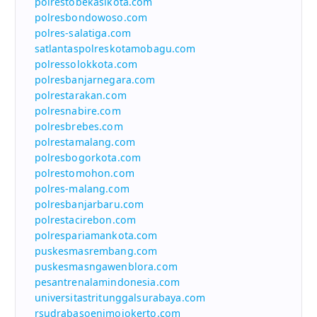
polrestobekasikota.com
polresbondowoso.com
polres-salatiga.com
satlantaspolreskotamobagu.com
polressolokkota.com
polresbanjarnegara.com
polrestarakan.com
polresnabire.com
polresbrebes.com
polrestamalang.com
polresbogorkota.com
polrestomohon.com
polres-malang.com
polresbanjarbaru.com
polrestacirebon.com
polrespariamankota.com
puskesmasrembang.com
puskesmasngawenblora.com
pesantrenalamindonesia.com
universitastritunggalsurabaya.com
rsudrabasoenimojokerto.com