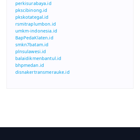
perkisurabaya.id
pkscibinong.id
pkskotategal.id
rsmitraplumbon.id
umkm-indonesia.id
BapPedaKlaten.id
smkn7batam.id
plnsulawesi.id
balaidikmenbantul.id
bhpmedan.id
disnakertransmerauke.id