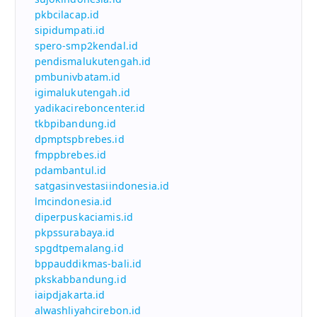
pkbcilacap.id
sipidumpati.id
spero-smp2kendal.id
pendismalukutengah.id
pmbunivbatam.id
igimalukutengah.id
yadikacireboncenter.id
tkbpibandung.id
dpmptspbrebes.id
fmppbrebes.id
pdambantul.id
satgasinvestasiindonesia.id
lmcindonesia.id
diperpuskaciamis.id
pkpssurabaya.id
spgdtpemalang.id
bppauddikmas-bali.id
pkskabbandung.id
iaipdjakarta.id
alwashliyahcirebon.id