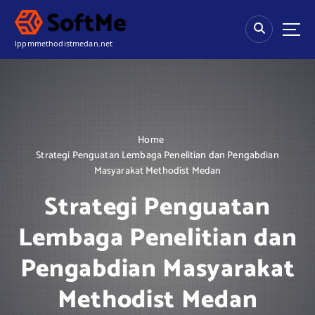
S
k
i
lppmmethodistmedan.net
p
t
o
c
o
n
Home
t
Strategi Penguatan Lembaga Penelitian dan Pengabdian
e
Masyarakat Methodist Medan
n
t
Strategi Penguatan
Lembaga Penelitian dan
Pengabdian Masyarakat
Methodist Medan