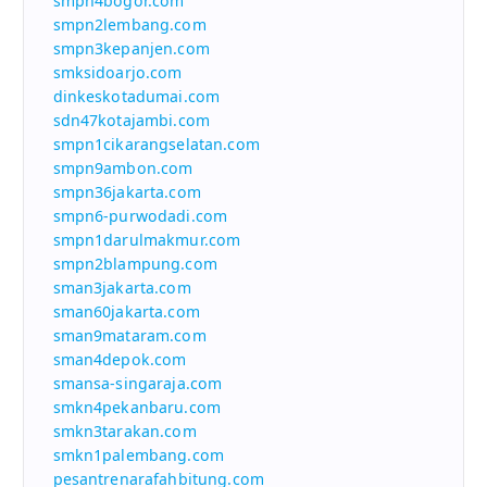
smpn4bogor.com
smpn2lembang.com
smpn3kepanjen.com
smksidoarjo.com
dinkeskotadumai.com
sdn47kotajambi.com
smpn1cikarangselatan.com
smpn9ambon.com
smpn36jakarta.com
smpn6-purwodadi.com
smpn1darulmakmur.com
smpn2blampung.com
sman3jakarta.com
sman60jakarta.com
sman9mataram.com
sman4depok.com
smansa-singaraja.com
smkn4pekanbaru.com
smkn3tarakan.com
smkn1palembang.com
pesantrenarafahbitung.com