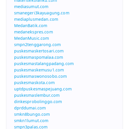
materisekolahku.com
mediasumut.com
smanegeri3kayuagung.com
mediaplusmedan.com
MedanBatik.com
medanekspres.com
MedanMusic.com
smpn2tenggarong.com
puskesmaskertosari.com
puskesmaspomalaa.com
puskesmastalangpadang.com
puskesmaskemusu1.com
puskesmaswonosobo.com
puskesmaskota.com
uptdpuskesmaspejuang.com
puskesmaslembur.com
dinkesprobolinggo.com
dprddumai.com
smkn8bungo.com
smkn1lumut.com
smpn3palas.com