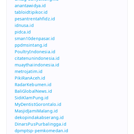
anantawidya.id
tabloidtipikor.id
pesantrentahfidz.id
idnusa.id
pidca.id
sman10denpasar.id
ppdmsintang.id
PoultryIndonesia.id
citatenunindonesia.id
muaythaiindonesia.id
metrojatim.id
PikiRanAceh.id
RadarKebumen.id
BaliGlobalNews.id
SidiKlamPung.id
MyDentistGorontalo.id
MasjidJamiMalang.id
dekopindakabserang.id
DinarsPusPurbalingga.id
dpmptsp-pemkomedan.id