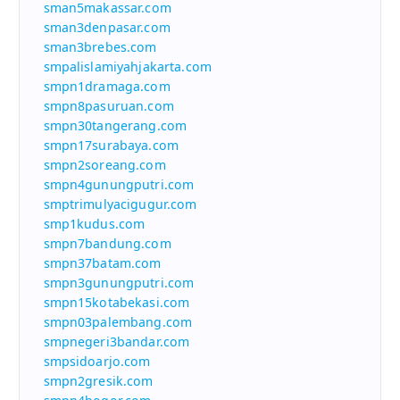
sman5makassar.com
sman3denpasar.com
sman3brebes.com
smpalislamiyahjakarta.com
smpn1dramaga.com
smpn8pasuruan.com
smpn30tangerang.com
smpn17surabaya.com
smpn2soreang.com
smpn4gunungputri.com
smptrimulyacigugur.com
smp1kudus.com
smpn7bandung.com
smpn37batam.com
smpn3gunungputri.com
smpn15kotabekasi.com
smpn03palembang.com
smpnegeri3bandar.com
smpsidoarjo.com
smpn2gresik.com