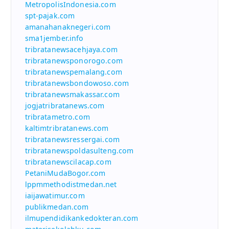
MetropolisIndonesia.com
spt-pajak.com
amanahanaknegeri.com
sma1jember.info
tribratanewsacehjaya.com
tribratanewsponorogo.com
tribratanewspemalang.com
tribratanewsbondowoso.com
tribratanewsmakassar.com
jogjatribratanews.com
tribratametro.com
kaltimtribratanews.com
tribratanewsressergai.com
tribratanewspoldasulteng.com
tribratanewscilacap.com
PetaniMudaBogor.com
lppmmethodistmedan.net
iaijawatimur.com
publikmedan.com
ilmupendidikankedokteran.com