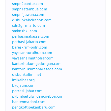
smpn2bantur.com
smpn1atambua.com
smpn4juwana.com
dishubkabcirebon.com
sdn2girimarto.com
smkn1bkl.com
perbasimakassar.com
perbasi-jakarta.com
bareskrim-polri.com
yayasannurulhuda.com
yayasanalmuthohar.com
kantorhukumgedongan.com
kantorhukumbharasega.com
disbunkaltim.net
imikalbar.org
bkdjatim.com
percasi-jabar.com
pkbmbaitulwildancirebon.com
bantenmadani.com
pengkottipekanbaru.com