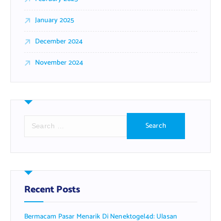
January 2025
December 2024
November 2024
S
e
a
r
c
h
f
Recent Posts
o
r
Bermacam Pasar Menarik Di Nenektogel4d: Ulasan
: