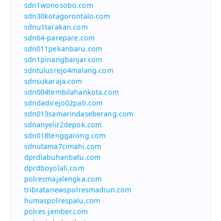
sdn1wonosobo.com
sdn30kotagorontalo.com
sdnu1tarakan.com
sdn64-parepare.com
sdn011pekanbaru.com
sdn1pinangbanjar.com
sdntulusrejo4malang.com
sdnsukaraja.com
sdn004tembilahankota.com
sdndadirejo02pati.com
sdn013samarindaseberang.com
sdnanyelir2depok.com
sdn018tenggarong.com
sdnutama7cimahi.com
dprdlabuhanbatu.com
dprdboyolali.com
polresmajalengka.com
tribratanewspolresmadiun.com
humaspolrespalu.com
polres-jember.com