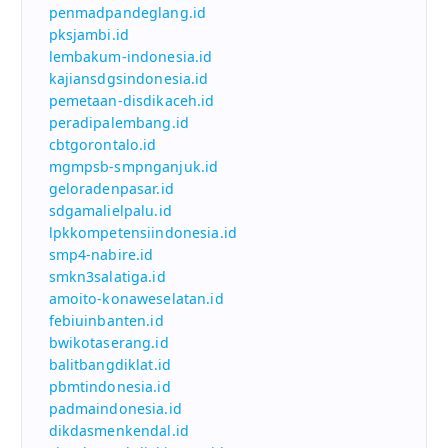
penmadpandeglang.id
pksjambi.id
lembakum-indonesia.id
kajiansdgsindonesia.id
pemetaan-disdikaceh.id
peradipalembang.id
cbtgorontalo.id
mgmpsb-smpnganjuk.id
geloradenpasar.id
sdgamalielpalu.id
lpkkompetensiindonesia.id
smp4-nabire.id
smkn3salatiga.id
amoito-konaweselatan.id
febiuinbanten.id
bwikotaserang.id
balitbangdiklat.id
pbmtindonesia.id
padmaindonesia.id
dikdasmenkendal.id