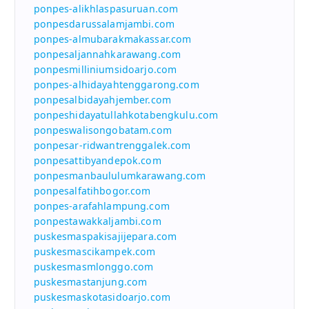
ponpes-alikhlaspasuruan.com
ponpesdarussalamjambi.com
ponpes-almubarakmakassar.com
ponpesaljannahkarawang.com
ponpesmilliniumsidoarjo.com
ponpes-alhidayahtenggarong.com
ponpesalbidayahjember.com
ponpeshidayatullahkotabengkulu.com
ponpeswalisongobatam.com
ponpesar-ridwantrenggalek.com
ponpesattibyandepok.com
ponpesmanbaululumkarawang.com
ponpesalfatihbogor.com
ponpes-arafahlampung.com
ponpestawakkaljambi.com
puskesmaspakisajijepara.com
puskesmascikampek.com
puskesmasmlonggo.com
puskesmastanjung.com
puskesmaskotasidoarjo.com