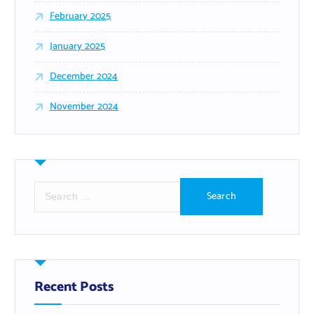
February 2025
January 2025
December 2024
November 2024
S
e
a
r
c
h
f
Recent Posts
o
r