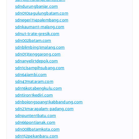
sdndurungbanjar.com
sdn010sagulungbatam.com
sdnegeri114palembang.com
sdnkauman1-malang.com
sdnu1-trate-gresik.com
sdn002batam.com
sdnblimbing3malang.com
sdn013tenggarong.com
sdnanyelir1depok.com
sdn1cisampihsubang.com
sdn64jambi.com
sdn47mataram.com
sdn16kotabengkulu.com
sdntiron1kediri.com
sdnbojongsoang1kabbandung.com
sdn23marapalam-padang.com
sdnpunten1batu.com
sdn66pontianak.com
sdn008batamkota.com
sdn152pekanbaru.com