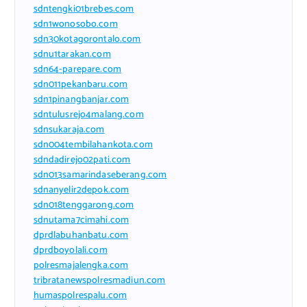
sdntengki01brebes.com
sdn1wonosobo.com
sdn30kotagorontalo.com
sdnu1tarakan.com
sdn64-parepare.com
sdn011pekanbaru.com
sdn1pinangbanjar.com
sdntulusrejo4malang.com
sdnsukaraja.com
sdn004tembilahankota.com
sdndadirejo02pati.com
sdn013samarindaseberang.com
sdnanyelir2depok.com
sdn018tenggarong.com
sdnutama7cimahi.com
dprdlabuhanbatu.com
dprdboyolali.com
polresmajalengka.com
tribratanewspolresmadiun.com
humaspolrespalu.com