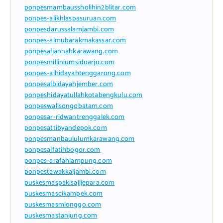
ponpesmambaussholihin2blitar.com
ponpes-alikhlaspasuruan.com
ponpesdarussalamjambi.com
ponpes-almubarakmakassar.com
ponpesaljannahkarawang.com
ponpesmilliniumsidoarjo.com
ponpes-alhidayahtenggarong.com
ponpesalbidayahjember.com
ponpeshidayatullahkotabengkulu.com
ponpeswalisongobatam.com
ponpesar-ridwantrenggalek.com
ponpesattibyandepok.com
ponpesmanbaululumkarawang.com
ponpesalfatihbogor.com
ponpes-arafahlampung.com
ponpestawakkaljambi.com
puskesmaspakisajijepara.com
puskesmascikampek.com
puskesmasmlonggo.com
puskesmastanjung.com