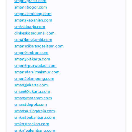
smpn2gresik.com
smpn4bogor.com
smpn2lembang.com
smpn3kepanjen.com
smksidoarjo.com
dinkeskotadumai.com
sdn47kotajambi.com
smpn1cikarangselatan.com
smpn9ambon.com
smpn36jakarta.com
smpn6-purwodadi.com
smpn1darulmakmur.com
smpn2blampung.com
sman3jakarta.com
sman60jakarta.com
sman9mataram.com
sman4depok.com
smansa-singaraja.com
smkn4pekanbaru.com
smkn3tarakan.com
smkn1palembang.com