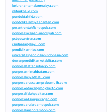
lazisnubanyumas.org
kelurahantamalanreajaya.com
pkbmkhaliq.com
pondoktahfidz.com
pondokkalamsyifabanten.com
pesantrentahfizhdepok.com
ponpesaswajaan-nahdliyah.com
psbpesantren.com
rsudpasangkayu.com
pendidikan-riau.com
universitaspendidikanindonesia.com
dewanpendidikankotablitar.com
ponpesalfattahsidoarjo.com
ponpesannimahbatam.com
ponpesalirsyadbatu.com
ponpesdarussalamprabumulih.com
ponpeskedawangmojokerto.com
ponpesalfalahpacitan.com
ponpeswalisongosragen.com
ponpesdarularqamdepok.com
ponpesalanshorambon.com