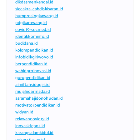
dikdasmenkendal.id
siecakra-cabdiskisaran.id
humprosingkawang.id
pdgikarawang.id
covid19-socmed.id
identikkominfo.id
budidana.id
kolompendidikan.id
infobidikgiriwoyo.id
berpendidikan.id
wahidproinovasi.id
gurupendidikan.id
almiftahsidogiri.id
mujahidarmada.id
asramahajidonohudan.id
motivatorpendidikan.id
widyan.id
relawancovid19.id
inovasidepok.id
karangsalamkidul.id
polrescilacap.id