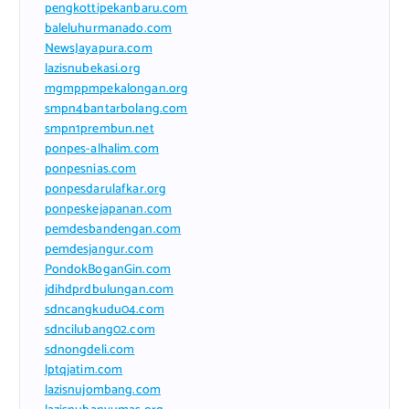
pengkottipekanbaru.com
baleluhurmanado.com
NewsJayapura.com
lazisnubekasi.org
mgmppmpekalongan.org
smpn4bantarbolang.com
smpn1prembun.net
ponpes-alhalim.com
ponpesnias.com
ponpesdarulafkar.org
ponpeskejapanan.com
pemdesbandengan.com
pemdesjangur.com
PondokBoganGin.com
jdihdprdbulungan.com
sdncangkudu04.com
sdncilubang02.com
sdnongdeli.com
lptqjatim.com
lazisnujombang.com