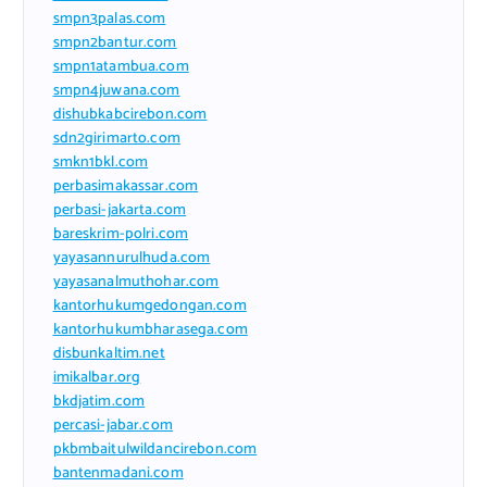
smpn3palas.com
smpn2bantur.com
smpn1atambua.com
smpn4juwana.com
dishubkabcirebon.com
sdn2girimarto.com
smkn1bkl.com
perbasimakassar.com
perbasi-jakarta.com
bareskrim-polri.com
yayasannurulhuda.com
yayasanalmuthohar.com
kantorhukumgedongan.com
kantorhukumbharasega.com
disbunkaltim.net
imikalbar.org
bkdjatim.com
percasi-jabar.com
pkbmbaitulwildancirebon.com
bantenmadani.com