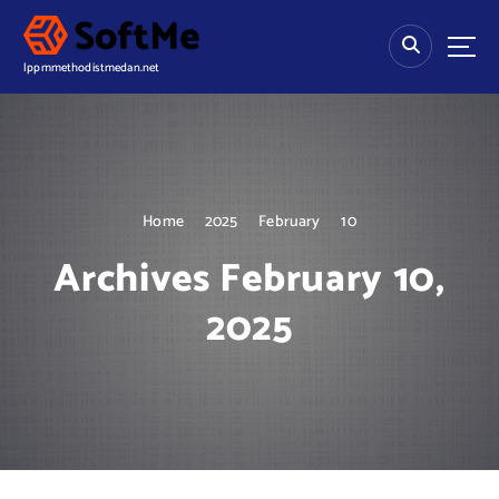
S
k
i
lppmmethodistmedan.net
p
t
o
c
o
n
Home
2025
February
10
t
e
Archives February 10,
n
t
2025