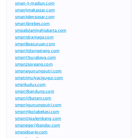
sman-3-madiun.com
sman5makassar.com
sman3denpasar.com
sman3brebes.com
smpalislamiyahjakarta.com
smpn1dramaga.com
smpn8pasuruan.com
smpn30tangerang.com
smpn17surabaya.com
smpn2soreang.com
smpn4gunungputri.com
smptrimulyacigugur.com
smp1kudus.com
smpn7bandung.com
smpn37batam.com
smpn3gunungputri.com
smpn15kotabekasi.com
smpn03palembang.com
smpnegeri3bandar.com
smpsidoarjo.com