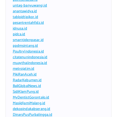
untag-banyuwangi.id
anantawidya.id
tabloidtipikor.id
pesantrentahfidz.id
idnusa.id
pidca.id
sman10denpasar.id
ppdmsintang.id
PoultryIndonesia.id
citatenunindonesia.id
muaythaiindonesia.id
metrojatim.id
PikiRanAceh.id
RadarKebumen.id
BaliGlobalNews.id
SidiKlamPung.id
MyDentistGorontalo.id
MasjidJamiMalang.id
dekopindakabserang.id
DinarsPusPurbalingga.id