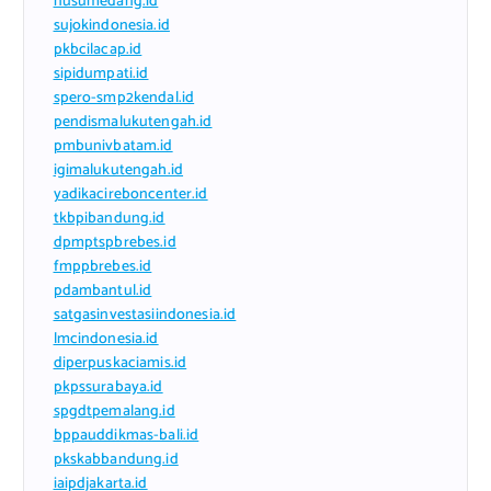
nusumedang.id
sujokindonesia.id
pkbcilacap.id
sipidumpati.id
spero-smp2kendal.id
pendismalukutengah.id
pmbunivbatam.id
igimalukutengah.id
yadikacireboncenter.id
tkbpibandung.id
dpmptspbrebes.id
fmppbrebes.id
pdambantul.id
satgasinvestasiindonesia.id
lmcindonesia.id
diperpuskaciamis.id
pkpssurabaya.id
spgdtpemalang.id
bppauddikmas-bali.id
pkskabbandung.id
iaipdjakarta.id