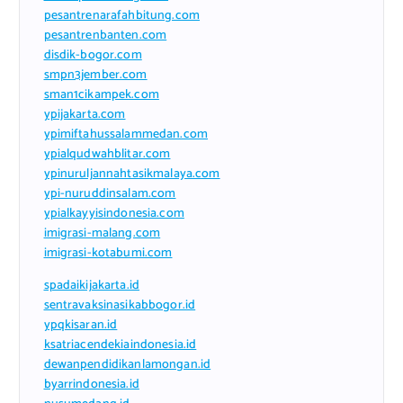
pesantrenarafahbitung.com
pesantrenbanten.com
disdik-bogor.com
smpn3jember.com
sman1cikampek.com
ypijakarta.com
ypimiftahussalammedan.com
ypialqudwahblitar.com
ypinuruljannahtasikmalaya.com
ypi-nuruddinsalam.com
ypialkayyisindonesia.com
imigrasi-malang.com
imigrasi-kotabumi.com
spadaikijakarta.id
sentravaksinasikabbogor.id
ypqkisaran.id
ksatriacendekiaindonesia.id
dewanpendidikanlamongan.id
byarrindonesia.id