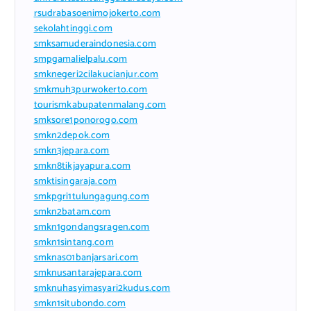
rsudrabasoenimojokerto.com
sekolahtinggi.com
smksamuderaindonesia.com
smpgamalielpalu.com
smknegeri2cilakucianjur.com
smkmuh3purwokerto.com
tourismkabupatenmalang.com
smksore1ponorogo.com
smkn2depok.com
smkn3jepara.com
smkn8tikjayapura.com
smktisingaraja.com
smkpgri1tulungagung.com
smkn2batam.com
smkn1gondangsragen.com
smkn1sintang.com
smknas01banjarsari.com
smknusantarajepara.com
smknuhasyimasyari2kudus.com
smkn1situbondo.com