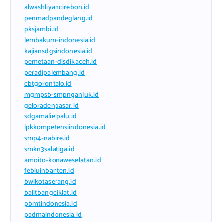
alwashliyahcirebon.id
penmadpandeglang.id
pksjambi.id
lembakum-indonesia.id
kajiansdgsindonesia.id
pemetaan-disdikaceh.id
peradipalembang.id
cbtgorontalo.id
mgmpsb-smpnganjuk.id
geloradenpasar.id
sdgamalielpalu.id
lpkkompetensiindonesia.id
smp4-nabire.id
smkn3salatiga.id
amoito-konaweselatan.id
febiuinbanten.id
bwikotaserang.id
balitbangdiklat.id
pbmtindonesia.id
padmaindonesia.id