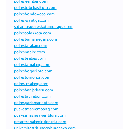
polres-jember.com
polrestobekasikota.com
polresbondowoso.com
polres-salatiga.com
satlantaspolreskotamobagu.com
polressolokkota.com
polresbanjarnegara.com
polrestarakan.com
polresnabire.com
polresbrebes.com
polrestamalang.com
polresbogorkota.com
polrestomohon.com
polres-malang.com
polresbanjarbaru.com
polrestacirebon.com
polrespariamankota.com
puskesmasrembang.com
puskesmasngawenblora.com
pesantrenalamindonesia.com
universitastritunggalsurabaya.com