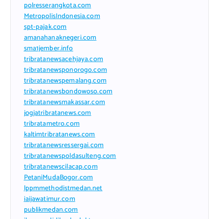
polresserangkota.com
MetropolisIndonesia.com
spt-pajak.com
amanahanaknegeri.com
sma1jember.info
tribratanewsacehjaya.com
tribratanewsponorogo.com
tribratanewspemalang.com
tribratanewsbondowoso.com
tribratanewsmakassar.com
jogjatribratanews.com
tribratametro.com
kaltimtribratanews.com
tribratanewsressergai.com
tribratanewspoldasulteng.com
tribratanewscilacap.com
PetaniMudaBogor.com
lppmmethodistmedan.net
iaijawatimur.com
publikmedan.com