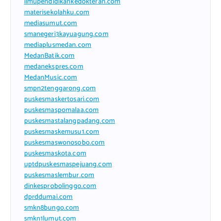
ilmupendidikankedokteran.com
materisekolahku.com
mediasumut.com
smanegeri3kayuagung.com
mediaplusmedan.com
MedanBatik.com
medanekspres.com
MedanMusic.com
smpn2tenggarong.com
puskesmaskertosari.com
puskesmaspomalaa.com
puskesmastalangpadang.com
puskesmaskemusu1.com
puskesmaswonosobo.com
puskesmaskota.com
uptdpuskesmaspejuang.com
puskesmaslembur.com
dinkesprobolinggo.com
dprddumai.com
smkn8bungo.com
smkn1lumut.com