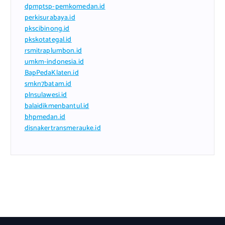
dpmptsp-pemkomedan.id
perkisurabaya.id
pkscibinong.id
pkskotategal.id
rsmitraplumbon.id
umkm-indonesia.id
BapPedaKlaten.id
smkn7batam.id
plnsulawesi.id
balaidikmenbantul.id
bhpmedan.id
disnakertransmerauke.id