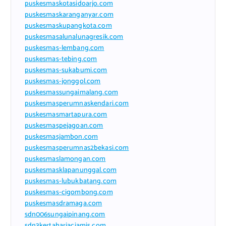
puskesmaskotasidoarjo.com
puskesmaskaranganyar.com
puskesmaskupangkota.com
puskesmasalunalunagresik.com
puskesmas-lembang.com
puskesmas-tebing.com
puskesmas-sukabumi.com
puskesmas-jonggol.com
puskesmassungaimalang.com
puskesmasperumnaskendari.com
puskesmasmartapura.com
puskesmaspejagoan.com
puskesmasjambon.com
puskesmasperumnas2bekasi.com
puskesmaslamongan.com
puskesmasklapanunggal.com
puskesmas-lubukbatang.com
puskesmas-cigombong.com
puskesmasdramaga.com
sdn006sungaipinang.com
sdn3kertaharjaciamis.com