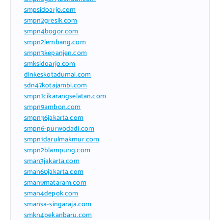
smpsidoarjo.com
smpn2gresik.com
smpn4bogor.com
smpn2lembang.com
smpn3kepanjen.com
smksidoarjo.com
dinkeskotadumai.com
sdn47kotajambi.com
smpn1cikarangselatan.com
smpn9ambon.com
smpn36jakarta.com
smpn6-purwodadi.com
smpn1darulmakmur.com
smpn2blampung.com
sman3jakarta.com
sman60jakarta.com
sman9mataram.com
sman4depok.com
smansa-singaraja.com
smkn4pekanbaru.com