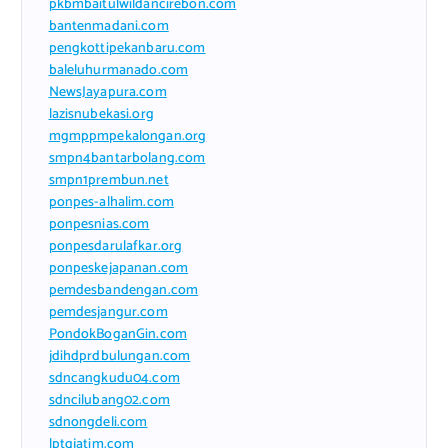
pkbmbaitulwildancirebon.com
bantenmadani.com
pengkottipekanbaru.com
baleluhurmanado.com
NewsJayapura.com
lazisnubekasi.org
mgmppmpekalongan.org
smpn4bantarbolang.com
smpn1prembun.net
ponpes-alhalim.com
ponpesnias.com
ponpesdarulafkar.org
ponpeskejapanan.com
pemdesbandengan.com
pemdesjangur.com
PondokBoganGin.com
jdihdprdbulungan.com
sdncangkudu04.com
sdncilubang02.com
sdnongdeli.com
lptqjatim.com