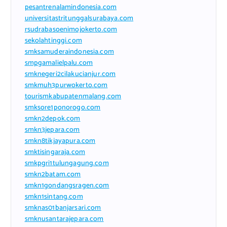
pesantrenalamindonesia.com
universitastritunggalsurabaya.com
rsudrabasoenimojokerto.com
sekolahtinggi.com
smksamuderaindonesia.com
smpgamalielpalu.com
smknegeri2cilakucianjur.com
smkmuh3purwokerto.com
tourismkabupatenmalang.com
smksore1ponorogo.com
smkn2depok.com
smkn3jepara.com
smkn8tikjayapura.com
smktisingaraja.com
smkpgri1tulungagung.com
smkn2batam.com
smkn1gondangsragen.com
smkn1sintang.com
smknas01banjarsari.com
smknusantarajepara.com