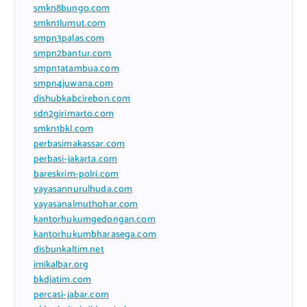
smkn8bungo.com
smkn1lumut.com
smpn3palas.com
smpn2bantur.com
smpn1atambua.com
smpn4juwana.com
dishubkabcirebon.com
sdn2girimarto.com
smkn1bkl.com
perbasimakassar.com
perbasi-jakarta.com
bareskrim-polri.com
yayasannurulhuda.com
yayasanalmuthohar.com
kantorhukumgedongan.com
kantorhukumbharasega.com
disbunkaltim.net
imikalbar.org
bkdjatim.com
percasi-jabar.com