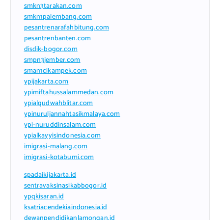
smkn3tarakan.com
smkn1palembang.com
pesantrenarafahbitung.com
pesantrenbanten.com
disdik-bogor.com
smpn3jember.com
sman1cikampek.com
ypijakarta.com
ypimiftahussalammedan.com
ypialqudwahblitar.com
ypinuruljannahtasikmalaya.com
ypi-nuruddinsalam.com
ypialkayyisindonesia.com
imigrasi-malang.com
imigrasi-kotabumi.com
spadaikijakarta.id
sentravaksinasikabbogor.id
ypqkisaran.id
ksatriacendekiaindonesia.id
dewanpendidikanlamongan.id