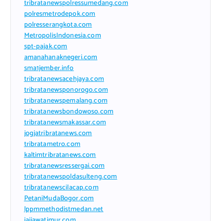
tribratanewspolressumedang.com
polresmetrodepok.com
polresserangkota.com
MetropolisIndonesia.com
spt-pajak.com
amanahanaknegeri.com
sma1jember.info
tribratanewsacehjaya.com
tribratanewsponorogo.com
tribratanewspemalang.com
tribratanewsbondowoso.com
tribratanewsmakassar.com
jogjatribratanews.com
tribratametro.com
kaltimtribratanews.com
tribratanewsressergai.com
tribratanewspoldasulteng.com
tribratanewscilacap.com
PetaniMudaBogor.com
lppmmethodistmedan.net
iaijawatimur.com