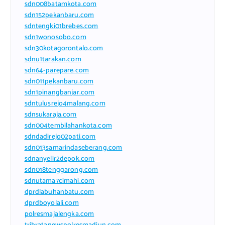
sdn008batamkota.com
sdn152pekanbaru.com
sdntengki01brebes.com
sdn1wonosobo.com
sdn30kotagorontalo.com
sdnu1tarakan.com
sdn64-parepare.com
sdn011pekanbaru.com
sdn1pinangbanjar.com
sdntulusrejo4malang.com
sdnsukaraja.com
sdn004tembilahankota.com
sdndadirejo02pati.com
sdn013samarindaseberang.com
sdnanyelir2depok.com
sdn018tenggarong.com
sdnutama7cimahi.com
dprdlabuhanbatu.com
dprdboyolali.com
polresmajalengka.com