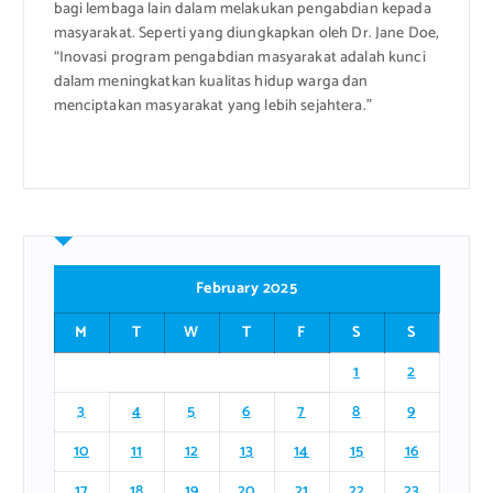
bagi lembaga lain dalam melakukan pengabdian kepada
masyarakat. Seperti yang diungkapkan oleh Dr. Jane Doe,
“Inovasi program pengabdian masyarakat adalah kunci
dalam meningkatkan kualitas hidup warga dan
menciptakan masyarakat yang lebih sejahtera.”
February 2025
M
T
W
T
F
S
S
1
2
3
4
5
6
7
8
9
10
11
12
13
14
15
16
17
18
19
20
21
22
23