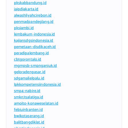
pkskabbandung.id
iaipdjakarta.id
alwashliyahcirebon.id
penmadpandeglang.id
pksjambi.id
lembakum-indonesia.id
kajiansdgsindonesia.id
pemetaan-disdikaceh.id
peradipalembang.id
cbtgorontalo.id
mgmpsb-smpnganjuk.id
geloradenpasar.id
sdgamalielpalu.id
lpkkompetensiindonesia.id
smp4-nabire.id
smkn3salatiga.id
amoito-konaweselatan.id
febiuinbanten.id
bwikotaserang.id
balitbangdiklat.id