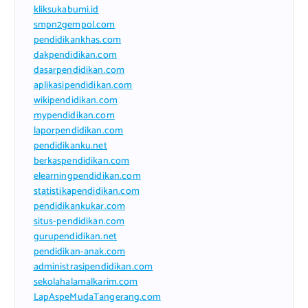
kliksukabumi.id
smpn2gempol.com
pendidikankhas.com
dakpendidikan.com
dasarpendidikan.com
aplikasipendidikan.com
wikipendidikan.com
mypendidikan.com
laporpendidikan.com
pendidikanku.net
berkaspendidikan.com
elearningpendidikan.com
statistikapendidikan.com
pendidikankukar.com
situs-pendidikan.com
gurupendidikan.net
pendidikan-anak.com
administrasipendidikan.com
sekolahalamalkarim.com
LapAspeMudaTangerang.com