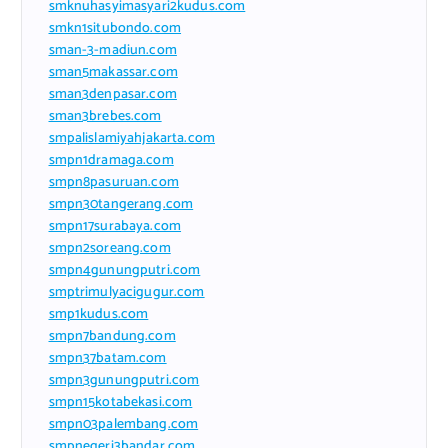
smknuhasyimasyari2kudus.com
smkn1situbondo.com
sman-3-madiun.com
sman5makassar.com
sman3denpasar.com
sman3brebes.com
smpalislamiyahjakarta.com
smpn1dramaga.com
smpn8pasuruan.com
smpn30tangerang.com
smpn17surabaya.com
smpn2soreang.com
smpn4gunungputri.com
smptrimulyacigugur.com
smp1kudus.com
smpn7bandung.com
smpn37batam.com
smpn3gunungputri.com
smpn15kotabekasi.com
smpn03palembang.com
smpnegeri3bandar.com