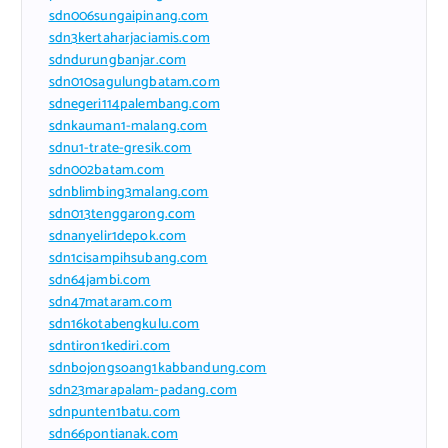
sdn006sungaipinang.com
sdn3kertaharjaciamis.com
sdndurungbanjar.com
sdn010sagulungbatam.com
sdnegeri114palembang.com
sdnkauman1-malang.com
sdnu1-trate-gresik.com
sdn002batam.com
sdnblimbing3malang.com
sdn013tenggarong.com
sdnanyelir1depok.com
sdn1cisampihsubang.com
sdn64jambi.com
sdn47mataram.com
sdn16kotabengkulu.com
sdntiron1kediri.com
sdnbojongsoang1kabbandung.com
sdn23marapalam-padang.com
sdnpunten1batu.com
sdn66pontianak.com