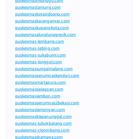
puskesmasmlonggo.com
puskesmastanjung.com
puskesmaskotasidoarjo.com
puskesmaskaranganyar.com
puskesmaskupangkota.com
puskesmasalunalunagresik.com
puskesmas-lembang.com
puskesmas-tebing.com
puskesmas-sukabumi.com
puskesmas-jonggol.com
puskesmassungaimalang.com
puskesmasperumnaskendari.com
puskesmasmartapura.com
puskesmaspejagoan.com
puskesmasjambon.com
puskesmasperumnas2bekasi.com
puskesmaslamongan.com
puskesmasklapanunggal.com
puskesmas-lubukbatang.com
puskesmas-cigombong.com
puskesmasdramaga.com