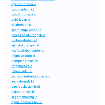
byarrindonesia.id
nusumedang.id
sujokindonesia.id
pkbcilacap.id
sipidumpati.id
spero-smp2kendal.id
pendismalukutengah.id
pmbunivbatam.id
igimalukutengah.id
yadikacireboncenter.id
tkbpibandung.id
dpmptspbrebes.id
fmppbrebes.id
pdambantul.id
satgasinvestasiindonesia.id
lmcindonesia.id
diperpuskaciamis.id
pkpssurabaya.id
spgdtpemalang.id
bppauddikmas-bali.id