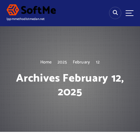
S
k
i
lppmmethodistmedan.net
p
t
o
c
o
n
Home
2025
February
12
t
e
Archives February 12,
n
t
2025