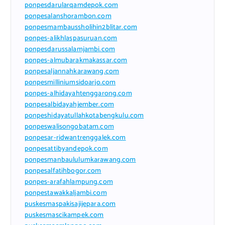
ponpesdarularqamdepok.com
ponpesalanshorambon.com
ponpesmambaussholihin2blitar.com
ponpes-alikhlaspasuruan.com
ponpesdarussalamjambi.com
ponpes-almubarakmakassar.com
ponpesaljannahkarawang.com
ponpesmilliniumsidoarjo.com
ponpes-alhidayahtenggarong.com
ponpesalbidayahjember.com
ponpeshidayatullahkotabengkulu.com
ponpeswalisongobatam.com
ponpesar-ridwantrenggalek.com
ponpesattibyandepok.com
ponpesmanbaululumkarawang.com
ponpesalfatihbogor.com
ponpes-arafahlampung.com
ponpestawakkaljambi.com
puskesmaspakisajijepara.com
puskesmascikampek.com