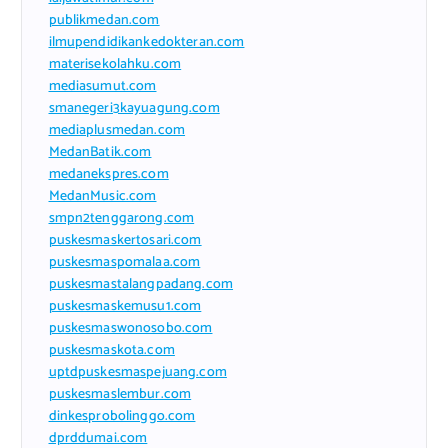
publikmedan.com
ilmupendidikankedokteran.com
materisekolahku.com
mediasumut.com
smanegeri3kayuagung.com
mediaplusmedan.com
MedanBatik.com
medanekspres.com
MedanMusic.com
smpn2tenggarong.com
puskesmaskertosari.com
puskesmaspomalaa.com
puskesmastalangpadang.com
puskesmaskemusu1.com
puskesmaswonosobo.com
puskesmaskota.com
uptdpuskesmaspejuang.com
puskesmaslembur.com
dinkesprobolinggo.com
dprddumai.com