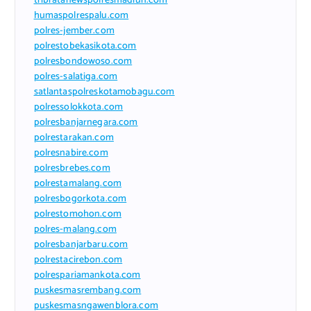
tribratanewspolresmadiun.com
humaspolrespalu.com
polres-jember.com
polrestobekasikota.com
polresbondowoso.com
polres-salatiga.com
satlantaspolreskotamobagu.com
polressolokkota.com
polresbanjarnegara.com
polrestarakan.com
polresnabire.com
polresbrebes.com
polrestamalang.com
polresbogorkota.com
polrestomohon.com
polres-malang.com
polresbanjarbaru.com
polrestacirebon.com
polrespariamankota.com
puskesmasrembang.com
puskesmasngawenblora.com