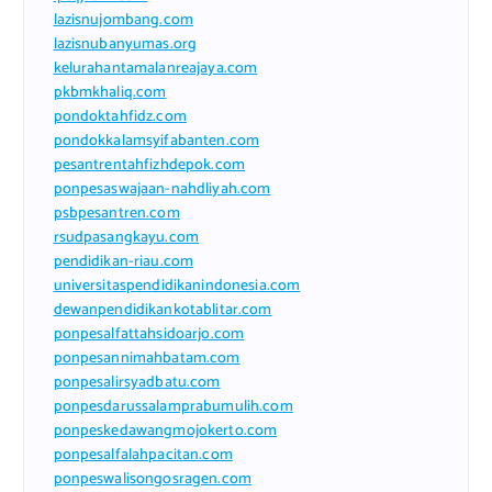
lazisnujombang.com
lazisnubanyumas.org
kelurahantamalanreajaya.com
pkbmkhaliq.com
pondoktahfidz.com
pondokkalamsyifabanten.com
pesantrentahfizhdepok.com
ponpesaswajaan-nahdliyah.com
psbpesantren.com
rsudpasangkayu.com
pendidikan-riau.com
universitaspendidikanindonesia.com
dewanpendidikankotablitar.com
ponpesalfattahsidoarjo.com
ponpesannimahbatam.com
ponpesalirsyadbatu.com
ponpesdarussalamprabumulih.com
ponpeskedawangmojokerto.com
ponpesalfalahpacitan.com
ponpeswalisongosragen.com