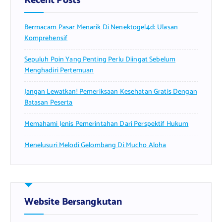
Recent Posts
o
r
Bermacam Pasar Menarik Di Nenektogel4d: Ulasan
:
Komprehensif
Sepuluh Poin Yang Penting Perlu Diingat Sebelum
Menghadiri Pertemuan
Jangan Lewatkan! Pemeriksaan Kesehatan Gratis Dengan
Batasan Peserta
Memahami Jenis Pemerintahan Dari Perspektif Hukum
Menelusuri Melodi Gelombang Di Mucho Aloha
Website Bersangkutan