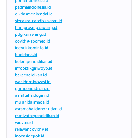
pbmtindonesia.id
padmaindonesia.id
dikdasmenkendal.id
siecakra-cabdiskisaran.id
humprosingkawang.id
pdgikarawang.id
covid19-socmed.id
identikkominfo.id
budidana.id
kolompendidikan.id
infobidikgiriwoyo.id
berpendidikan.id
wahidproinovasi.id
gurupendidikan.id
almiftahsidogiri.id
mujahidarmada.id
asramahajidonohudan.id
motivatorpendidikan.id
widyan.id
relawancovid19.id
inovasidepok.id