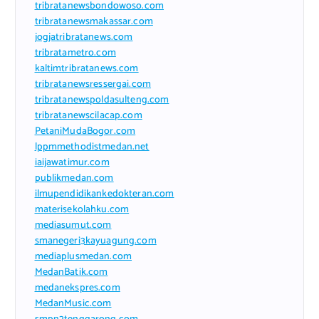
tribratanewsbondowoso.com
tribratanewsmakassar.com
jogjatribratanews.com
tribratametro.com
kaltimtribratanews.com
tribratanewsressergai.com
tribratanewspoldasulteng.com
tribratanewscilacap.com
PetaniMudaBogor.com
lppmmethodistmedan.net
iaijawatimur.com
publikmedan.com
ilmupendidikankedokteran.com
materisekolahku.com
mediasumut.com
smanegeri3kayuagung.com
mediaplusmedan.com
MedanBatik.com
medanekspres.com
MedanMusic.com