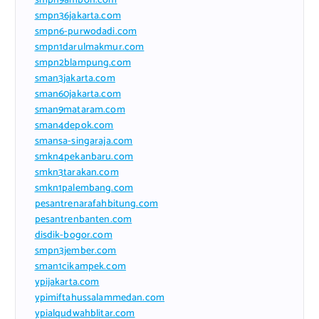
smpn9ambon.com
smpn36jakarta.com
smpn6-purwodadi.com
smpn1darulmakmur.com
smpn2blampung.com
sman3jakarta.com
sman60jakarta.com
sman9mataram.com
sman4depok.com
smansa-singaraja.com
smkn4pekanbaru.com
smkn3tarakan.com
smkn1palembang.com
pesantrenarafahbitung.com
pesantrenbanten.com
disdik-bogor.com
smpn3jember.com
sman1cikampek.com
ypijakarta.com
ypimiftahussalammedan.com
ypialqudwahblitar.com