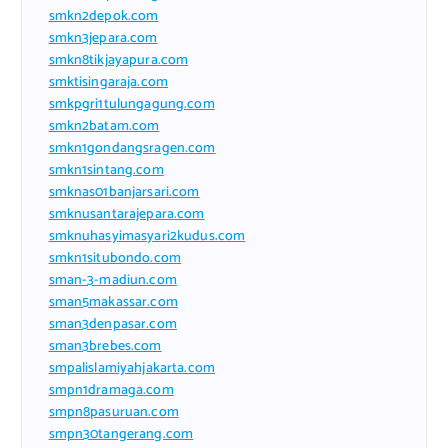
smkn2depok.com
smkn3jepara.com
smkn8tikjayapura.com
smktisingaraja.com
smkpgri1tulungagung.com
smkn2batam.com
smkn1gondangsragen.com
smkn1sintang.com
smknas01banjarsari.com
smknusantarajepara.com
smknuhasyimasyari2kudus.com
smkn1situbondo.com
sman-3-madiun.com
sman5makassar.com
sman3denpasar.com
sman3brebes.com
smpalislamiyahjakarta.com
smpn1dramaga.com
smpn8pasuruan.com
smpn30tangerang.com