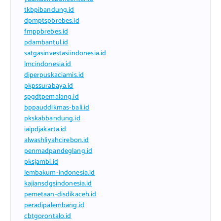
tkbpibandung.id
dpmptspbrebes.id
fmppbrebes.id
pdambantul.id
satgasinvestasiindonesia.id
lmcindonesia.id
diperpuskaciamis.id
pkpssurabaya.id
spgdtpemalang.id
bppauddikmas-bali.id
pkskabbandung.id
iaipdjakarta.id
alwashliyahcirebon.id
penmadpandeglang.id
pksjambi.id
lembakum-indonesia.id
kajiansdgsindonesia.id
pemetaan-disdikaceh.id
peradipalembang.id
cbtgorontalo.id