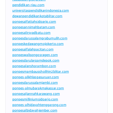
pendidikan-riau.com
universitaspendidikanindonesia.com
dewanpendidikankotablitar.com
ponpesalfattahsidoarjo.com
ponpesannimahbatam.com
ponpesalirsyadbatu.com
ponpesdarussalamprabumulih.com
ponpeskedawangmojokerto.com
ponpesalfalahpacitan.com
ponpeswalisongosragen.com
ponpesdarularqamdepok.com
ponpesalanshorambon.com
ponpesmambaussholihin2blitar.com
ponpes-alikhlaspasuruan.com
ponpesdarussalamjambi.com
ponpes-almubarakmakassar.com
ponpesaljannahkarawang.com
ponpesmilliniumsidoarjo.com
ponpes-alhidayahtenggarong.com
ponpesalbidayahjember.com