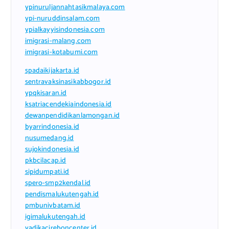
ypinuruljannahtasikmalaya.com
ypi-nuruddinsalam.com
ypialkayyisindonesia.com
imigrasi-malang.com
imigrasi-kotabumi.com
spadaikijakarta.id
sentravaksinasikabbogor.id
ypqkisaran.id
ksatriacendekiaindonesia.id
dewanpendidikanlamongan.id
byarrindonesia.id
nusumedang.id
sujokindonesia.id
pkbcilacap.id
sipidumpati.id
spero-smp2kendal.id
pendismalukutengah.id
pmbunivbatam.id
igimalukutengah.id
yadikacireboncenter.id