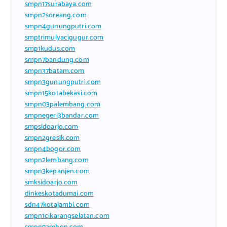
smpn17surabaya.com
smpn2soreang.com
smpn4gunungputri.com
smptrimulyacigugur.com
smp1kudus.com
smpn7bandung.com
smpn37batam.com
smpn3gunungputri.com
smpn15kotabekasi.com
smpn03palembang.com
smpnegeri3bandar.com
smpsidoarjo.com
smpn2gresik.com
smpn4bogor.com
smpn2lembang.com
smpn3kepanjen.com
smksidoarjo.com
dinkeskotadumai.com
sdn47kotajambi.com
smpn1cikarangselatan.com