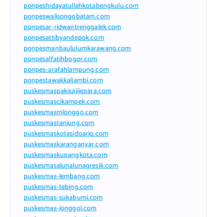
ponpeshidayatullahkotabengkulu.com
ponpeswalisongobatam.com
ponpesar-ridwantrenggalek.com
ponpesattibyandepok.com
ponpesmanbaululumkarawang.com
ponpesalfatihbogor.com
ponpes-arafahlampung.com
ponpestawakkaljambi.com
puskesmaspakisajijepara.com
puskesmascikampek.com
puskesmasmlonggo.com
puskesmastanjung.com
puskesmaskotasidoarjo.com
puskesmaskaranganyar.com
puskesmaskupangkota.com
puskesmasalunalunagresik.com
puskesmas-lembang.com
puskesmas-tebing.com
puskesmas-sukabumi.com
puskesmas-jonggol.com