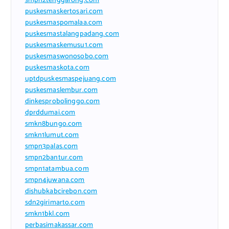
smpn2tenggarong.com
puskesmaskertosari.com
puskesmaspomalaa.com
puskesmastalangpadang.com
puskesmaskemusu1.com
puskesmaswonosobo.com
puskesmaskota.com
uptdpuskesmaspejuang.com
puskesmaslembur.com
dinkesprobolinggo.com
dprddumai.com
smkn8bungo.com
smkn1lumut.com
smpn3palas.com
smpn2bantur.com
smpn1atambua.com
smpn4juwana.com
dishubkabcirebon.com
sdn2girimarto.com
smkn1bkl.com
perbasimakassar.com