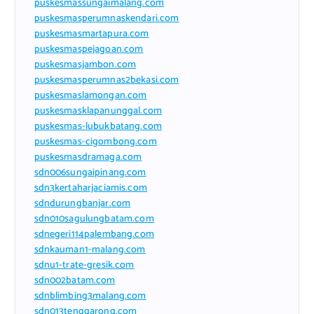
puskesmassungaimalang.com
puskesmasperumnaskendari.com
puskesmasmartapura.com
puskesmaspejagoan.com
puskesmasjambon.com
puskesmasperumnas2bekasi.com
puskesmaslamongan.com
puskesmasklapanunggal.com
puskesmas-lubukbatang.com
puskesmas-cigombong.com
puskesmasdramaga.com
sdn006sungaipinang.com
sdn3kertaharjaciamis.com
sdndurungbanjar.com
sdn010sagulungbatam.com
sdnegeri114palembang.com
sdnkauman1-malang.com
sdnu1-trate-gresik.com
sdn002batam.com
sdnblimbing3malang.com
sdn013tenggarong.com