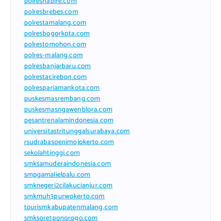
polresnabire.com
polresbrebes.com
polrestamalang.com
polresbogorkota.com
polrestomohon.com
polres-malang.com
polresbanjarbaru.com
polrestacirebon.com
polrespariamankota.com
puskesmasrembang.com
puskesmasngawenblora.com
pesantrenalamindonesia.com
universitastritunggalsurabaya.com
rsudrabasoenimojokerto.com
sekolahtinggi.com
smksamuderaindonesia.com
smpgamalielpalu.com
smknegeri2cilakucianjur.com
smkmuh3purwokerto.com
tourismkabupatenmalang.com
smksore1ponorogo.com