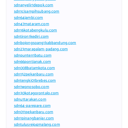
sdnanyelir1depok.com
sdn1cisampihsubang.com
sdn64jambi.com
sdn47mataram.com
sdn16kotabengkulu.com
sdntiron1kediri.com
sdnbojongsoang1kabbandung.com
sdn23marapalam-padang.com
sdnpunten1batu.com
sdn66pontianak.com
sdn008batamkota.com
sdn152pekanbaru.com
sdntengki01brebes.com
sdn1wonosobo.com
sdn30kotagorontalo.com
sdnu1tarakan.com
sdn64-parepare.com
sdn011pekanbaru.com
sdn1pinangbanjar.com
sdntulusrejo4malang.com