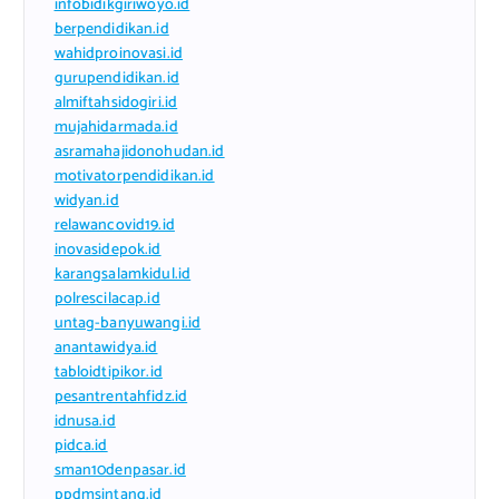
infobidikgiriwoyo.id
berpendidikan.id
wahidproinovasi.id
gurupendidikan.id
almiftahsidogiri.id
mujahidarmada.id
asramahajidonohudan.id
motivatorpendidikan.id
widyan.id
relawancovid19.id
inovasidepok.id
karangsalamkidul.id
polrescilacap.id
untag-banyuwangi.id
anantawidya.id
tabloidtipikor.id
pesantrentahfidz.id
idnusa.id
pidca.id
sman10denpasar.id
ppdmsintang.id