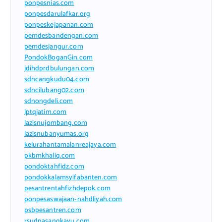
ponpesnias.com
ponpesdarulafkar.org
ponpeskejapanan.com
pemdesbandengan.com
pemdesjangur.com
PondokBoganGin.com
jdihdprdbulungan.com
sdncangkudu04.com
sdncilubang02.com
sdnongdeli.com
lptqjatim.com
lazisnujombang.com
lazisnubanyumas.org
kelurahantamalanreajaya.com
pkbmkhaliq.com
pondoktahfidz.com
pondokkalamsyifabanten.com
pesantrentahfizhdepok.com
ponpesaswajaan-nahdliyah.com
psbpesantren.com
rsudpasangkayu.com