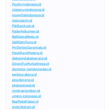
PoultryIndonesia.id
citatenunindonesia.id
muaythaiindonesia.id
metrojatim.id
PikiRanAceh.id
RadarKebumen.id
BaliGlobalNews.id
SidiKlamPung.id
MyDentistGorontalo.id
MasjidJamiMalang.id
dekopindakabserang.id
DinarsPusPurbalingga.id
dpmptsp-pemkomedan.id
perkisurabaya.id
pkscibinong.id
pkskotategal.id
rsmitraplumbon.id
umkm-indonesia.id
BapPedaKlaten.id
smkn7batam.id