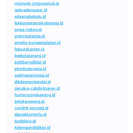
mgmpsb-smpnganjuk.id
geloradenpasar.id
sdgamalielpalu.id
lpkkompetensiindonesia.id
smp4-nabire.id
smkn3salatiga.id
amoito-konaweselatan.id
febiuinbanten.id
bwikotaserang.id
balitbangdiklat.id
pbmtindonesia.id
padmaindonesia.id
dikdasmenkendal.id
siecakra-cabdiskisaran.id
humprosingkawang.id
pdgikarawang.id
covid19-socmed.id
identikkominfo.id
budidana.id
kolompendidikan.id