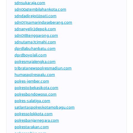
sdnsukaraja.com
sdn004tembilahankota.com
sdndadirejo02pati.com
sdn013samarindaseberang.com
sdnanyelir2depok.com
sdn018tenggarong.com
sdnutama7cimahi.com
dprdlabuhanbatu.com
dprdboyolali.com
polresmajalengka.com
tribratanewspolresmadiun.com
humaspolrespalu.com
polres-jember.com
polrestobekasikota.com
polresbondowoso.com
polres-salatiga.com
satlantaspolreskotamobagu.com
polressolokkota.com
polresbanjarnegara.com
polrestarakan.com