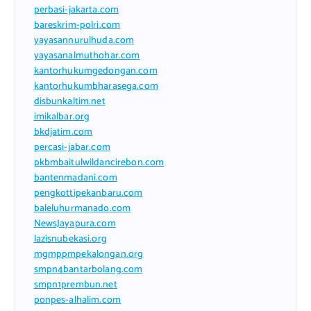
perbasi-jakarta.com
bareskrim-polri.com
yayasannurulhuda.com
yayasanalmuthohar.com
kantorhukumgedongan.com
kantorhukumbharasega.com
disbunkaltim.net
imikalbar.org
bkdjatim.com
percasi-jabar.com
pkbmbaitulwildancirebon.com
bantenmadani.com
pengkottipekanbaru.com
baleluhurmanado.com
NewsJayapura.com
lazisnubekasi.org
mgmppmpekalongan.org
smpn4bantarbolang.com
smpn1prembun.net
ponpes-alhalim.com