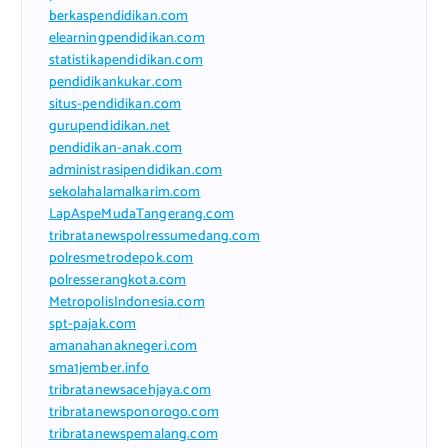
berkaspendidikan.com
elearningpendidikan.com
statistikapendidikan.com
pendidikankukar.com
situs-pendidikan.com
gurupendidikan.net
pendidikan-anak.com
administrasipendidikan.com
sekolahalamalkarim.com
LapAspeMudaTangerang.com
tribratanewspolressumedang.com
polresmetrodepok.com
polresserangkota.com
MetropolisIndonesia.com
spt-pajak.com
amanahanaknegeri.com
sma1jember.info
tribratanewsacehjaya.com
tribratanewsponorogo.com
tribratanewspemalang.com