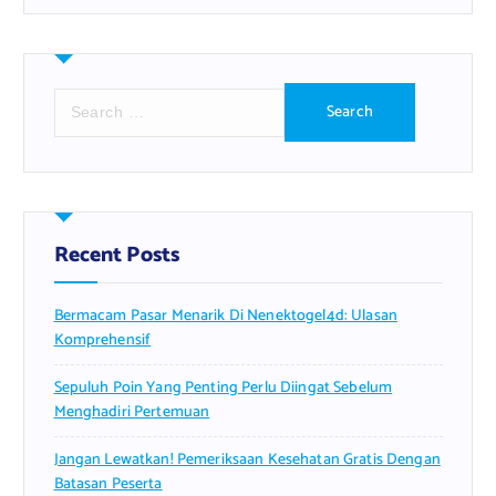
S
e
a
r
c
h
f
Recent Posts
o
r
Bermacam Pasar Menarik Di Nenektogel4d: Ulasan
:
Komprehensif
Sepuluh Poin Yang Penting Perlu Diingat Sebelum
Menghadiri Pertemuan
Jangan Lewatkan! Pemeriksaan Kesehatan Gratis Dengan
Batasan Peserta