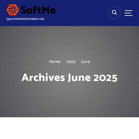
S
k
i
lppmmethodistmedan.net
p
t
o
c
o
n
Home
2025
June
t
e
Archives June 2025
n
t