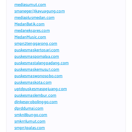
mediasumut.com
smanegeri3kayuagung.com
mediaplusmedan.com
MedanBatik.com
medanekspres.com
MedanMusic.com
smpn2tenggarong.com
puskesmaskertosari.com
puskesmaspomalaa.com
puskesmastalangpadang.com
puskesmaskemusu1.com
puskesmaswonosobo.com
puskesmaskota.com
uptdpuskesmaspejuang.com
puskesmaslembur.com
dinkesprobolinggo.com
dprddumai.com
smkn8bungo.com
smkn1lumut.com
smpn3palas.com