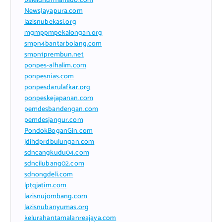
baleluhurmanado.com
NewsJayapura.com
lazisnubekasi.org
mgmppmpekalongan.org
smpn4bantarbolang.com
smpn1prembun.net
ponpes-alhalim.com
ponpesnias.com
ponpesdarulafkar.org
ponpeskejapanan.com
pemdesbandengan.com
pemdesjangur.com
PondokBoganGin.com
jdihdprdbulungan.com
sdncangkudu04.com
sdncilubang02.com
sdnongdeli.com
lptqjatim.com
lazisnujombang.com
lazisnubanyumas.org
kelurahantamalanreajaya.com