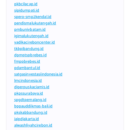
pkbcilacap.id
sipidumpati.id
spero-smp2kendal.id
pendismalukutengah.id
pmbunivbatam.id
igimalukutengah.id
yadikacireboncenter.id
tkbpibandung.id
dpmptspbrebes.id
fmppbrebes.id
pdambantul.id
satgasinvestasiindonesia.id
lmcindonesia.id
diperpuskaciamis.id
pkpssurabaya.id
spgdtpemalang.id
bppauddikmas-bali.id
pkskabbandung.id
iaipdjakarta.id
alwashliyahcirebon.id