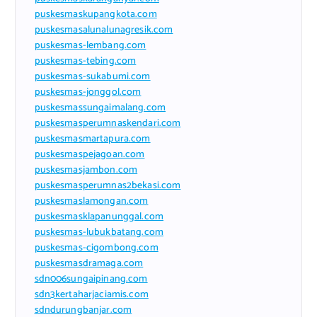
puskesmaskupangkota.com
puskesmasalunalunagresik.com
puskesmas-lembang.com
puskesmas-tebing.com
puskesmas-sukabumi.com
puskesmas-jonggol.com
puskesmassungaimalang.com
puskesmasperumnaskendari.com
puskesmasmartapura.com
puskesmaspejagoan.com
puskesmasjambon.com
puskesmasperumnas2bekasi.com
puskesmaslamongan.com
puskesmasklapanunggal.com
puskesmas-lubukbatang.com
puskesmas-cigombong.com
puskesmasdramaga.com
sdn006sungaipinang.com
sdn3kertaharjaciamis.com
sdndurungbanjar.com