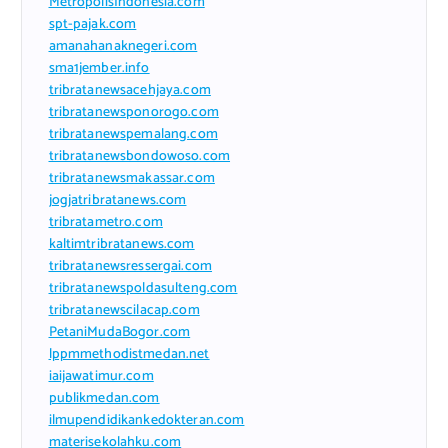
MetropolisIndonesia.com
spt-pajak.com
amanahanaknegeri.com
sma1jember.info
tribratanewsacehjaya.com
tribratanewsponorogo.com
tribratanewspemalang.com
tribratanewsbondowoso.com
tribratanewsmakassar.com
jogjatribratanews.com
tribratametro.com
kaltimtribratanews.com
tribratanewsressergai.com
tribratanewspoldasulteng.com
tribratanewscilacap.com
PetaniMudaBogor.com
lppmmethodistmedan.net
iaijawatimur.com
publikmedan.com
ilmupendidikankedokteran.com
materisekolahku.com