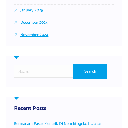
January 2025
December 2024
November 2024
S
e
a
r
c
h
f
Recent Posts
o
r
Bermacam Pasar Menarik Di Nenektogel4d: Ulasan
: