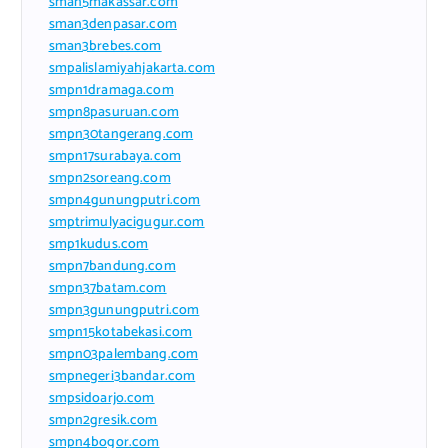
sman5makassar.com
sman3denpasar.com
sman3brebes.com
smpalislamiyahjakarta.com
smpn1dramaga.com
smpn8pasuruan.com
smpn30tangerang.com
smpn17surabaya.com
smpn2soreang.com
smpn4gunungputri.com
smptrimulyacigugur.com
smp1kudus.com
smpn7bandung.com
smpn37batam.com
smpn3gunungputri.com
smpn15kotabekasi.com
smpn03palembang.com
smpnegeri3bandar.com
smpsidoarjo.com
smpn2gresik.com
smpn4bogor.com