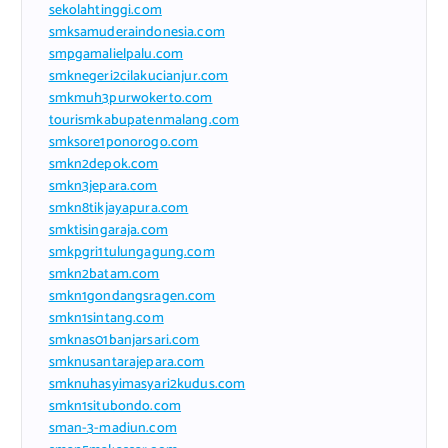
sekolahtinggi.com
smksamuderaindonesia.com
smpgamalielpalu.com
smknegeri2cilakucianjur.com
smkmuh3purwokerto.com
tourismkabupatenmalang.com
smksore1ponorogo.com
smkn2depok.com
smkn3jepara.com
smkn8tikjayapura.com
smktisingaraja.com
smkpgri1tulungagung.com
smkn2batam.com
smkn1gondangsragen.com
smkn1sintang.com
smknas01banjarsari.com
smknusantarajepara.com
smknuhasyimasyari2kudus.com
smkn1situbondo.com
sman-3-madiun.com