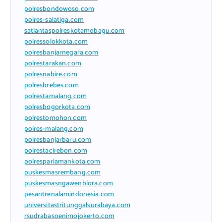
polresbondowoso.com
polres-salatiga.com
satlantaspolreskotamobagu.com
polressolokkota.com
polresbanjarnegara.com
polrestarakan.com
polresnabire.com
polresbrebes.com
polrestamalang.com
polresbogorkota.com
polrestomohon.com
polres-malang.com
polresbanjarbaru.com
polrestacirebon.com
polrespariamankota.com
puskesmasrembang.com
puskesmasngawenblora.com
pesantrenalamindonesia.com
universitastritunggalsurabaya.com
rsudrabasoenimojokerto.com