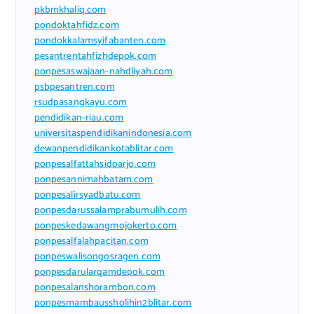
pkbmkhaliq.com
pondoktahfidz.com
pondokkalamsyifabanten.com
pesantrentahfizhdepok.com
ponpesaswajaan-nahdliyah.com
psbpesantren.com
rsudpasangkayu.com
pendidikan-riau.com
universitaspendidikanindonesia.com
dewanpendidikankotablitar.com
ponpesalfattahsidoarjo.com
ponpesannimahbatam.com
ponpesalirsyadbatu.com
ponpesdarussalamprabumulih.com
ponpeskedawangmojokerto.com
ponpesalfalahpacitan.com
ponpeswalisongosragen.com
ponpesdarularqamdepok.com
ponpesalanshorambon.com
ponpesmambaussholihin2blitar.com