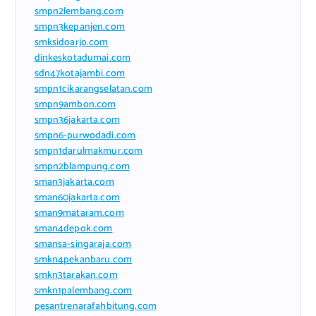
smpn2lembang.com
smpn3kepanjen.com
smksidoarjo.com
dinkeskotadumai.com
sdn47kotajambi.com
smpn1cikarangselatan.com
smpn9ambon.com
smpn36jakarta.com
smpn6-purwodadi.com
smpn1darulmakmur.com
smpn2blampung.com
sman3jakarta.com
sman60jakarta.com
sman9mataram.com
sman4depok.com
smansa-singaraja.com
smkn4pekanbaru.com
smkn3tarakan.com
smkn1palembang.com
pesantrenarafahbitung.com