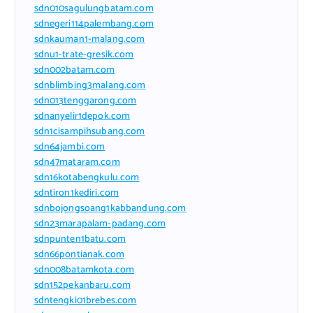
sdn010sagulungbatam.com
sdnegeri114palembang.com
sdnkauman1-malang.com
sdnu1-trate-gresik.com
sdn002batam.com
sdnblimbing3malang.com
sdn013tenggarong.com
sdnanyelir1depok.com
sdn1cisampihsubang.com
sdn64jambi.com
sdn47mataram.com
sdn16kotabengkulu.com
sdntiron1kediri.com
sdnbojongsoang1kabbandung.com
sdn23marapalam-padang.com
sdnpunten1batu.com
sdn66pontianak.com
sdn008batamkota.com
sdn152pekanbaru.com
sdntengki01brebes.com