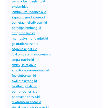
penmadpandeglang.id
pksjambi.id
lembakum-indonesia.id
kajiansdgsindonesia.id
pemetaan-disdikaceh.id
peradipalembang.id
cbtgorontalo.id
mgmpsb-smpnganjuk.id
geloradenpasar.id
sdgamalielpalu.id
lpkkompetensiindonesia.id
smp4-nabire.id
smkn3salatiga.id
amoito-konaweselatan.id
febiuinbanten.id
bwikotaserang.id
balitbangdiklat.id
pbmtindonesia.id
padmaindonesia.id
dikdasmenkendal.id
siecakra-cabdiskisaran.id