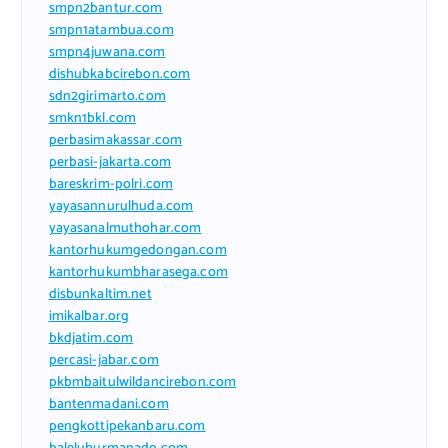
smpn2bantur.com
smpn1atambua.com
smpn4juwana.com
dishubkabcirebon.com
sdn2girimarto.com
smkn1bkl.com
perbasimakassar.com
perbasi-jakarta.com
bareskrim-polri.com
yayasannurulhuda.com
yayasanalmuthohar.com
kantorhukumgedongan.com
kantorhukumbharasega.com
disbunkaltim.net
imikalbar.org
bkdjatim.com
percasi-jabar.com
pkbmbaitulwildancirebon.com
bantenmadani.com
pengkottipekanbaru.com