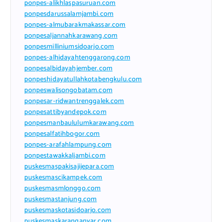
ponpes-alikhlaspasuruan.com
ponpesdarussalamjambi.com
ponpes-almubarakmakassar.com
ponpesaljannahkarawang.com
ponpesmilliniumsidoarjo.com
ponpes-alhidayahtenggarong.com
ponpesalbidayahjember.com
ponpeshidayatullahkotabengkulu.com
ponpeswalisongobatam.com
ponpesar-ridwantrenggalek.com
ponpesattibyandepok.com
ponpesmanbaululumkarawang.com
ponpesalfatihbogor.com
ponpes-arafahlampung.com
ponpestawakkaljambi.com
puskesmaspakisajijepara.com
puskesmascikampek.com
puskesmasmlonggo.com
puskesmastanjung.com
puskesmaskotasidoarjo.com
puskesmaskaranganyar.com