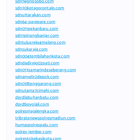
sdn1wonosobo.com
sdn30kotagorontalo.com
sdnu1tarakan.com
sdn64-parepare.com
sdn011pekanbaru.com
sdn1pinangbanjar.com
sdntulusrejo4malang.com
sdnsukaraja.com
sdn004tembilahankota.com
sdndadirejo02pati.com
sdn013samarindaseberang.com
sdnanyelir2depok.com
sdn018tenggarong.com
sdnutama7cimahi.com
dprdlabuhanbatu.com
dprdboyolali.com
polresmajalengka.com
tribratanewspolresmadiun.com
humaspolrespalu.com
polres-jember.com
polrestobekasikota.com