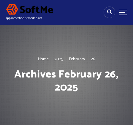
S
k
i
lppmmethodistmedan.net
p
t
o
c
o
n
Home
2025
February
26
t
e
Archives February 26,
n
t
2025