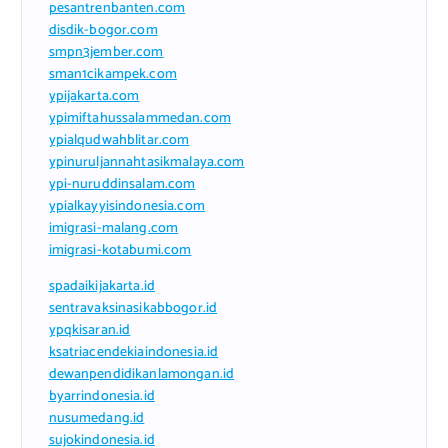
pesantrenbanten.com
disdik-bogor.com
smpn3jember.com
sman1cikampek.com
ypijakarta.com
ypimiftahussalammedan.com
ypialqudwahblitar.com
ypinuruljannahtasikmalaya.com
ypi-nuruddinsalam.com
ypialkayyisindonesia.com
imigrasi-malang.com
imigrasi-kotabumi.com
spadaikijakarta.id
sentravaksinasikabbogor.id
ypqkisaran.id
ksatriacendekiaindonesia.id
dewanpendidikanlamongan.id
byarrindonesia.id
nusumedang.id
sujokindonesia.id