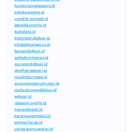
humprosingkawang.id
pdgikarawang.id
covid19-socmed.id
identikkominfo.id
budidana.id
kolompendidikan.id
infobidikgiriwoyo.id
berpendidikan.id
wahidproinovasi.id
gurupendidikan.id
almiftahsidogiri.id
mujahidarmada.id
asramahajidonohudan.id
motivatorpendidikan.id
widyan.id
relawancovid19.id
inovasidepok.id
karangsalamkidul.id
polrescilacap.id
untag-banyuwangi.id