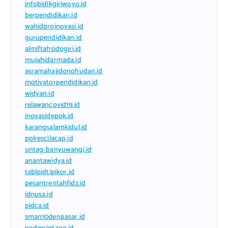
infobidikgiriwoyo.id
berpendidikan.id
wahidproinovasi.id
gurupendidikan.id
almiftahsidogiri.id
mujahidarmada.id
asramahajidonohudan.id
motivatorpendidikan.id
widyan.id
relawancovid19.id
inovasidepok.id
karangsalamkidul.id
polrescilacap.id
untag-banyuwangi.id
anantawidya.id
tabloidtipikor.id
pesantrentahfidz.id
idnusa.id
pidca.id
sman10denpasar.id