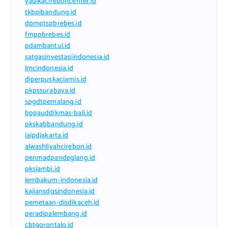
yadikacireboncenter.id
tkbpibandung.id
dpmptspbrebes.id
fmppbrebes.id
pdambantul.id
satgasinvestasiindonesia.id
lmcindonesia.id
diperpuskaciamis.id
pkpssurabaya.id
spgdtpemalang.id
bppauddikmas-bali.id
pkskabbandung.id
iaipdjakarta.id
alwashliyahcirebon.id
penmadpandeglang.id
pksjambi.id
lembakum-indonesia.id
kajiansdgsindonesia.id
pemetaan-disdikaceh.id
peradipalembang.id
cbtgorontalo.id