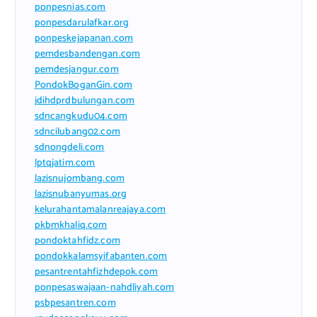
ponpesnias.com
ponpesdarulafkar.org
ponpeskejapanan.com
pemdesbandengan.com
pemdesjangur.com
PondokBoganGin.com
jdihdprdbulungan.com
sdncangkudu04.com
sdncilubang02.com
sdnongdeli.com
lptqjatim.com
lazisnujombang.com
lazisnubanyumas.org
kelurahantamalanreajaya.com
pkbmkhaliq.com
pondoktahfidz.com
pondokkalamsyifabanten.com
pesantrentahfizhdepok.com
ponpesaswajaan-nahdliyah.com
psbpesantren.com