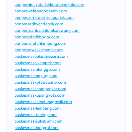
ponpeshidayatullahkotabengkulu.com
ponpeswalisongobatam.com
ponpesar-ridwantrenggalek.com
ponpesattibyandepok.com
ponpesmanbaululumkarawang.com
ponpesalfatihbogor.com
ponpes-arafahlampung.com
ponpestawakkaljambi.com
puskesmaspakisajijepara.com
puskesmascikampek.com
puskesmasmlonggo.com
puskesmastanjung.com
puskesmaskotasidoarjo.com
puskesmaskaranganyar.com
puskesmaskupangkota.com
puskesmasalunalunagresik.com
puskesmas-lembang.com
puskesmas-tebing.com
puskesmas-sukabumi.com
puskesmas-jonggol.com