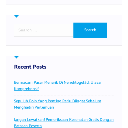
S
e
a
r
c
h
f
Recent Posts
o
r
Bermacam Pasar Menarik Di Nenektogel4d: Ulasan
:
Komprehensif
Sepuluh Poin Yang Penting Perlu Diingat Sebelum
Menghadiri Pertemuan
Jangan Lewatkan! Pemeriksaan Kesehatan Gratis Dengan
Batasan Peserta