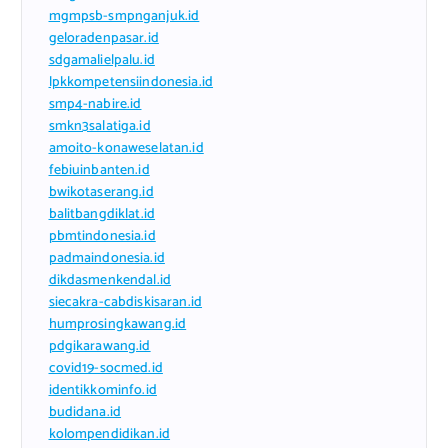
mgmpsb-smpnganjuk.id
geloradenpasar.id
sdgamalielpalu.id
lpkkompetensiindonesia.id
smp4-nabire.id
smkn3salatiga.id
amoito-konaweselatan.id
febiuinbanten.id
bwikotaserang.id
balitbangdiklat.id
pbmtindonesia.id
padmaindonesia.id
dikdasmenkendal.id
siecakra-cabdiskisaran.id
humprosingkawang.id
pdgikarawang.id
covid19-socmed.id
identikkominfo.id
budidana.id
kolompendidikan.id