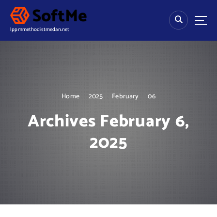
S
k
i
lppmmethodistmedan.net
p
t
o
c
o
n
Home
2025
February
06
t
e
Archives February 6,
n
t
2025