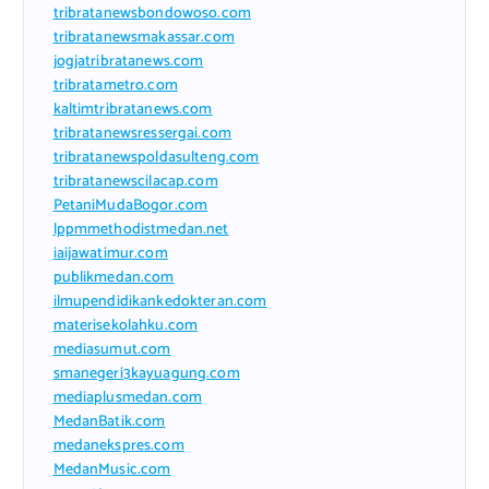
tribratanewsbondowoso.com
tribratanewsmakassar.com
jogjatribratanews.com
tribratametro.com
kaltimtribratanews.com
tribratanewsressergai.com
tribratanewspoldasulteng.com
tribratanewscilacap.com
PetaniMudaBogor.com
lppmmethodistmedan.net
iaijawatimur.com
publikmedan.com
ilmupendidikankedokteran.com
materisekolahku.com
mediasumut.com
smanegeri3kayuagung.com
mediaplusmedan.com
MedanBatik.com
medanekspres.com
MedanMusic.com