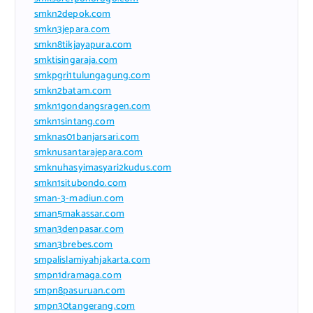
smkn2depok.com
smkn3jepara.com
smkn8tikjayapura.com
smktisingaraja.com
smkpgri1tulungagung.com
smkn2batam.com
smkn1gondangsragen.com
smkn1sintang.com
smknas01banjarsari.com
smknusantarajepara.com
smknuhasyimasyari2kudus.com
smkn1situbondo.com
sman-3-madiun.com
sman5makassar.com
sman3denpasar.com
sman3brebes.com
smpalislamiyahjakarta.com
smpn1dramaga.com
smpn8pasuruan.com
smpn30tangerang.com