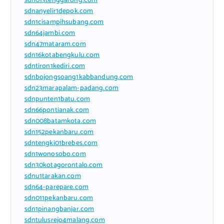
sdn013tenggarong.com
sdnanyelir1depok.com
sdn1cisampihsubang.com
sdn64jambi.com
sdn47mataram.com
sdn16kotabengkulu.com
sdntiron1kediri.com
sdnbojongsoang1kabbandung.com
sdn23marapalam-padang.com
sdnpunten1batu.com
sdn66pontianak.com
sdn008batamkota.com
sdn152pekanbaru.com
sdntengki01brebes.com
sdn1wonosobo.com
sdn30kotagorontalo.com
sdnu1tarakan.com
sdn64-parepare.com
sdn011pekanbaru.com
sdn1pinangbanjar.com
sdntulusrejo4malang.com