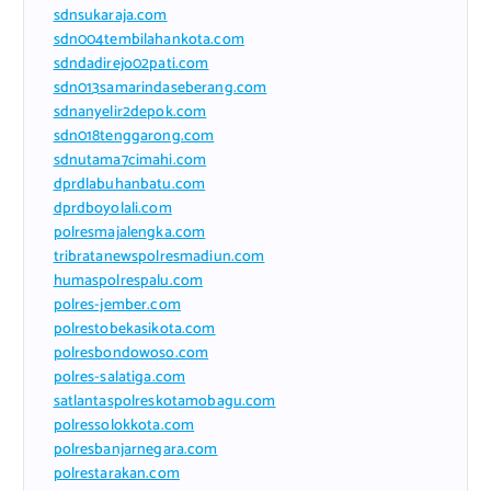
sdnsukaraja.com
sdn004tembilahankota.com
sdndadirejo02pati.com
sdn013samarindaseberang.com
sdnanyelir2depok.com
sdn018tenggarong.com
sdnutama7cimahi.com
dprdlabuhanbatu.com
dprdboyolali.com
polresmajalengka.com
tribratanewspolresmadiun.com
humaspolrespalu.com
polres-jember.com
polrestobekasikota.com
polresbondowoso.com
polres-salatiga.com
satlantaspolreskotamobagu.com
polressolokkota.com
polresbanjarnegara.com
polrestarakan.com