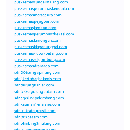
puskesmassungaimalang.com
puskesmasperumnaskendari.com
puskesmasmartapura.com
puskesmaspejagoan.com
puskesmasjambon.com
puskesmasperumnas2bekasi.com
puskesmaslamongan.com
puskesmasklapanunggal.com
puskesmas-lubukbatang.com
puskesmas-cigombong.com
puskesmasdramaga.com
sdn006sungaipinang.com
sdn3kertaharjaciamis.com
sdndurungbanjar.com
sdn010sagulungbatam.com
sdnegeri114palembang.com
sdnkauman1-malang.com
sdnu1-trate-gresik.com
sdn002batam.com
sdnblimbing3malang.com