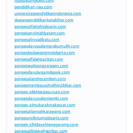
rsudpasangkayu.com
pendidikan-riau.com
universitaspendidikanindonesia.com
dewanpendidikankotablitar.com
ponpesalfattahsidoarjo.com
ponpesannimahbatam.com
ponpesalirsyadbatu.com
ponpesdarussalamprabumulih.com
ponpeskedawangmojokerto.com
ponpesalfalahpacitan.com
ponpeswalisongosragen.com
ponpesdarularqamdepok.com
ponpesalanshorambon.com
ponpesmambaussholihin2blitar.com
ponpes-alikhlaspasuruan.com
ponpesdarussalamjambi.com
ponpes-almubarakmakassar.com
ponpesaljannahkarawang.com
ponpesmilliniumsidoarjo.com
ponpes-alhidayahtenggarong.com
ponpesalbidayahjember.com