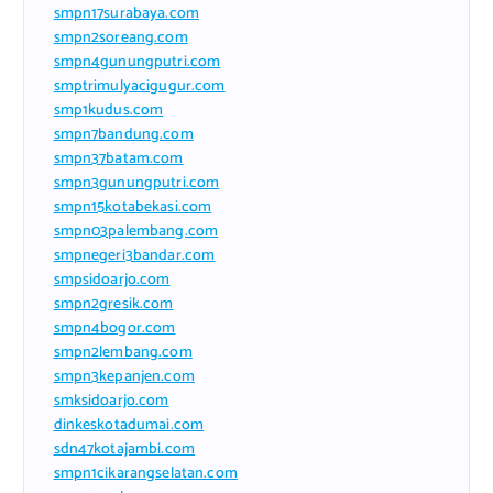
smpn17surabaya.com
smpn2soreang.com
smpn4gunungputri.com
smptrimulyacigugur.com
smp1kudus.com
smpn7bandung.com
smpn37batam.com
smpn3gunungputri.com
smpn15kotabekasi.com
smpn03palembang.com
smpnegeri3bandar.com
smpsidoarjo.com
smpn2gresik.com
smpn4bogor.com
smpn2lembang.com
smpn3kepanjen.com
smksidoarjo.com
dinkeskotadumai.com
sdn47kotajambi.com
smpn1cikarangselatan.com