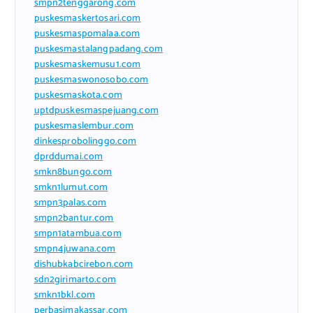
smpn2tenggarong.com
puskesmaskertosari.com
puskesmaspomalaa.com
puskesmastalangpadang.com
puskesmaskemusu1.com
puskesmaswonosobo.com
puskesmaskota.com
uptdpuskesmaspejuang.com
puskesmaslembur.com
dinkesprobolinggo.com
dprddumai.com
smkn8bungo.com
smkn1lumut.com
smpn3palas.com
smpn2bantur.com
smpn1atambua.com
smpn4juwana.com
dishubkabcirebon.com
sdn2girimarto.com
smkn1bkl.com
perbasimakassar.com