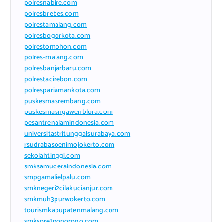
polresnabire.com
polresbrebes.com
polrestamalang.com
polresbogorkota.com
polrestomohon.com
polres-malang.com
polresbanjarbaru.com
polrestacirebon.com
polrespariamankota.com
puskesmasrembang.com
puskesmasngawenblora.com
pesantrenalamindonesia.com
universitastritunggalsurabaya.com
rsudrabasoenimojokerto.com
sekolahtinggi.com
smksamuderaindonesia.com
smpgamalielpalu.com
smknegeri2cilakucianjur.com
smkmuh3purwokerto.com
tourismkabupatenmalang.com
smksore1ponorogo.com