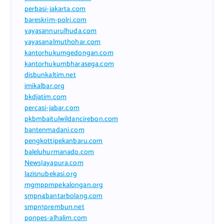
perbasi-jakarta.com
bareskrim-polri.com
yayasannurulhuda.com
yayasanalmuthohar.com
kantorhukumgedongan.com
kantorhukumbharasega.com
disbunkaltim.net
imikalbar.org
bkdjatim.com
percasi-jabar.com
pkbmbaitulwildancirebon.com
bantenmadani.com
pengkottipekanbaru.com
baleluhurmanado.com
NewsJayapura.com
lazisnubekasi.org
mgmppmpekalongan.org
smpn4bantarbolang.com
smpn1prembun.net
ponpes-alhalim.com