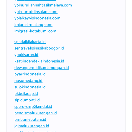
ypinuruljannahtasikmalaya.com
ypi-nuruddinsalam.com
ypialkayyisindonesia.com
imigrasi-malang.com
imigrasi-kotabumi.com
spadaikijakarta.id
sentravaksinasikabbogor.id
ypqkisaran.id
ksatriacendekiaindonesia.id
dewanpendidikanlamongan.id
byarrindonesia.id
nusumedang.id
sujokindonesia.id
pkbcilacap.id
sipidumpati.id
spero-smp2kendal.id
pendismalukutengah.id
pmbunivbatam.id
igimalukutengah.id