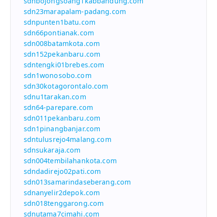
sdnbojongsoang1kabbandung.com
sdn23marapalam-padang.com
sdnpunten1batu.com
sdn66pontianak.com
sdn008batamkota.com
sdn152pekanbaru.com
sdntengki01brebes.com
sdn1wonosobo.com
sdn30kotagorontalo.com
sdnu1tarakan.com
sdn64-parepare.com
sdn011pekanbaru.com
sdn1pinangbanjar.com
sdntulusrejo4malang.com
sdnsukaraja.com
sdn004tembilahankota.com
sdndadirejo02pati.com
sdn013samarindaseberang.com
sdnanyelir2depok.com
sdn018tenggarong.com
sdnutama7cimahi.com