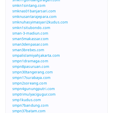
smkn1sintang.com
smknas01banjarsari.com
smknusantarajepara.com
smknuhasyimasyari2kudus.com
smkn1situbondo.com
sman-3-madiun.com
sman5makassar.com
sman3denpasar.com
sman3brebes.com
smpalislamiyahjakarta.com
smpn1dramaga.com
smpn8pasuruan.com
smpn30tangerang.com
smpn17surabaya.com
smpn2soreang.com
smpn4gunungputri.com
smptrimulyacigugur.com
smp1kudus.com
smpn7bandung.com
smpn37batam.com