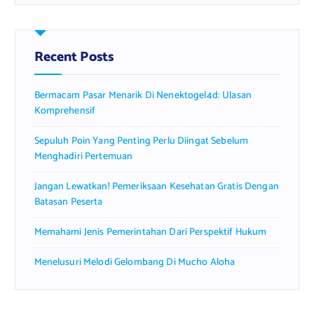
r
c
h
f
Recent Posts
o
r
Bermacam Pasar Menarik Di Nenektogel4d: Ulasan
:
Komprehensif
Sepuluh Poin Yang Penting Perlu Diingat Sebelum
Menghadiri Pertemuan
Jangan Lewatkan! Pemeriksaan Kesehatan Gratis Dengan
Batasan Peserta
Memahami Jenis Pemerintahan Dari Perspektif Hukum
Menelusuri Melodi Gelombang Di Mucho Aloha