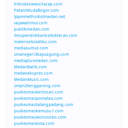
tribratanewscilacap.com
PetaniMudaBogor.com
lppmmethodistmedan.net
iaijawatimur.com
publikmedan.com
ilmupendidikankedokteran.com
materisekolahku.com
mediasumut.com
smanegeri3kayuagung.com
mediaplusmedan.com
MedanBatik.com
medanekspres.com
MedanMusic.com
smpn2tenggarong.com
puskesmaskertosari.com
puskesmaspomalaa.com
puskesmastalangpadang.com
puskesmaskemusu1.com
puskesmaswonosobo.com
puskesmaskota.com