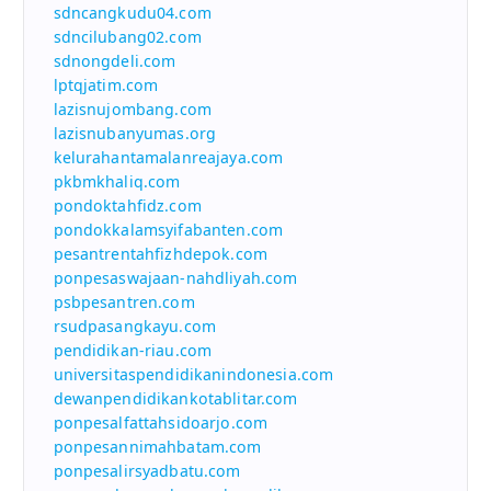
sdncangkudu04.com
sdncilubang02.com
sdnongdeli.com
lptqjatim.com
lazisnujombang.com
lazisnubanyumas.org
kelurahantamalanreajaya.com
pkbmkhaliq.com
pondoktahfidz.com
pondokkalamsyifabanten.com
pesantrentahfizhdepok.com
ponpesaswajaan-nahdliyah.com
psbpesantren.com
rsudpasangkayu.com
pendidikan-riau.com
universitaspendidikanindonesia.com
dewanpendidikankotablitar.com
ponpesalfattahsidoarjo.com
ponpesannimahbatam.com
ponpesalirsyadbatu.com