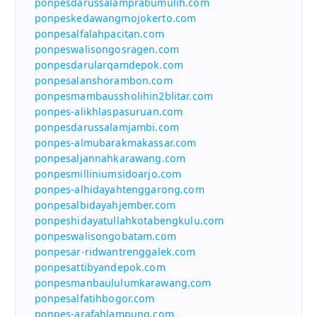
ponpesdarussalamprabumulih.com
ponpeskedawangmojokerto.com
ponpesalfalahpacitan.com
ponpeswalisongosragen.com
ponpesdarularqamdepok.com
ponpesalanshorambon.com
ponpesmambaussholihin2blitar.com
ponpes-alikhlaspasuruan.com
ponpesdarussalamjambi.com
ponpes-almubarakmakassar.com
ponpesaljannahkarawang.com
ponpesmilliniumsidoarjo.com
ponpes-alhidayahtenggarong.com
ponpesalbidayahjember.com
ponpeshidayatullahkotabengkulu.com
ponpeswalisongobatam.com
ponpesar-ridwantrenggalek.com
ponpesattibyandepok.com
ponpesmanbaululumkarawang.com
ponpesalfatihbogor.com
ponpes-arafahlampung.com