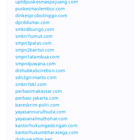
uptdpuskesmaspejuang.com
puskesmaslembur.com
dinkesprobolinggo.com
dprddumai.com
smkn8bungo.com
smkn1lumut.com
smpn3palas.com
smpn2bantur.com
smpn1atambua.com
smpn4juwana.com
dishubkabcirebon.com
sdn2girimarto.com
smkn1bkl.com
perbasimakassar.com
perbasi-jakarta.com
bareskrim-polri.com
yayasannurulhuda.com
yayasanalmuthohar.com
kantorhukumgedongan.com
kantorhukumbharasega.com
disbunkaltim.net