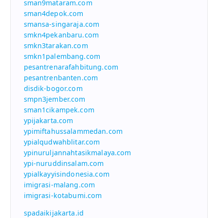
sman9mataram.com
sman4depok.com
smansa-singaraja.com
smkn4pekanbaru.com
smkn3tarakan.com
smkn1palembang.com
pesantrenarafahbitung.com
pesantrenbanten.com
disdik-bogor.com
smpn3jember.com
sman1cikampek.com
ypijakarta.com
ypimiftahussalammedan.com
ypialqudwahblitar.com
ypinuruljannahtasikmalaya.com
ypi-nuruddinsalam.com
ypialkayyisindonesia.com
imigrasi-malang.com
imigrasi-kotabumi.com
spadaikijakarta.id