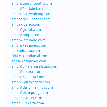
smpn3gunungputri.com
smpn15kotabekasi.com
smpn03palembang.com
smpnegeri3bandar.com
smpsidoarjo.com
smpn2gresik.com
smpn4bogor.com
smpn2lembang.com
smpn3kepanjen.com
smksidoarjo.com
dinkeskotadumai.com
sdn47kotajambi.com
smpn1cikarangselatan.com
smpn9ambon.com
smpn36jakarta.com
smpn6-purwodadi.com
smpn1darulmakmur.com
smpn2blampung.com
sman3jakarta.com
sman60jakarta.com