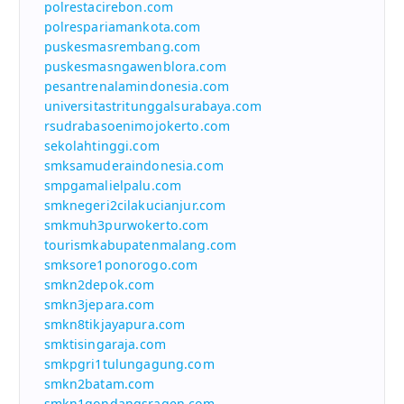
polrestacirebon.com
polrespariamankota.com
puskesmasrembang.com
puskesmasngawenblora.com
pesantrenalamindonesia.com
universitastritunggalsurabaya.com
rsudrabasoenimojokerto.com
sekolahtinggi.com
smksamuderaindonesia.com
smpgamalielpalu.com
smknegeri2cilakucianjur.com
smkmuh3purwokerto.com
tourismkabupatenmalang.com
smksore1ponorogo.com
smkn2depok.com
smkn3jepara.com
smkn8tikjayapura.com
smktisingaraja.com
smkpgri1tulungagung.com
smkn2batam.com
smkn1gondangsragen.com