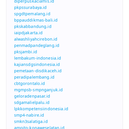
diperpuskaciamis.id
pkpssurabaya.id
spgdtpemalang.id
bppauddikmas-bali.id
pkskabbandung.id
iaipdjakarta.id
alwashliyahcirebon.id
penmadpandeglang.id
pksjambi.id
lembakum-indonesia.id
kajiansdgsindonesia.id
pemetaan-disdikaceh.id
peradipalembang.id
cbtgorontalo.id
mgmpsb-smpnganjuk.id
geloradenpasar.id
sdgamalielpalu.id
lpkkompetensiindonesia.id
smp4-nabire.id
smkn3salatiga.id
amoito-konaweselatan.id