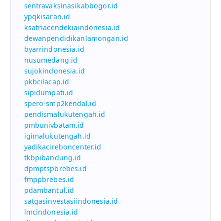
sentravaksinasikabbogor.id
ypqkisaran.id
ksatriacendekiaindonesia.id
dewanpendidikanlamongan.id
byarrindonesia.id
nusumedang.id
sujokindonesia.id
pkbcilacap.id
sipidumpati.id
spero-smp2kendal.id
pendismalukutengah.id
pmbunivbatam.id
igimalukutengah.id
yadikacireboncenter.id
tkbpibandung.id
dpmptspbrebes.id
fmppbrebes.id
pdambantul.id
satgasinvestasiindonesia.id
lmcindonesia.id