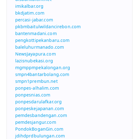
imikalbar.org
bkdjatim.com
percasi-jabar.com
pkbmbaitulwildancirebon.com
bantenmadani.com
pengkottipekanbaru.com
baleluhurmanado.com
NewsJayapura.com
lazisnubekasi.org
mgmppmpekalongan.org
smpn4bantarbolang.com
smpn1prembun.net
ponpes-alhalim.com
ponpesnias.com
ponpesdarulafkar.org
ponpeskejapanan.com
pemdesbandengan.com
pemdesjangur.com
PondokBoganGin.com
jdihdprdbulungan.com