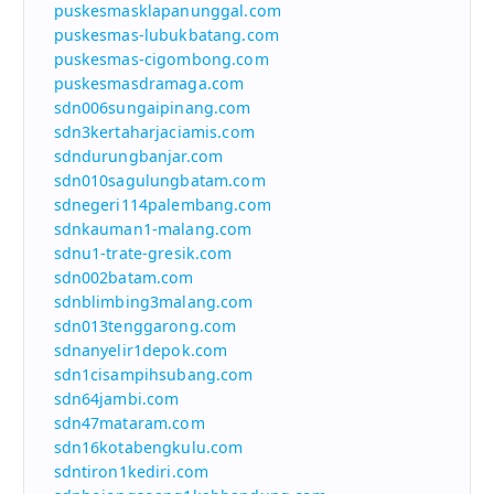
puskesmasklapanunggal.com
puskesmas-lubukbatang.com
puskesmas-cigombong.com
puskesmasdramaga.com
sdn006sungaipinang.com
sdn3kertaharjaciamis.com
sdndurungbanjar.com
sdn010sagulungbatam.com
sdnegeri114palembang.com
sdnkauman1-malang.com
sdnu1-trate-gresik.com
sdn002batam.com
sdnblimbing3malang.com
sdn013tenggarong.com
sdnanyelir1depok.com
sdn1cisampihsubang.com
sdn64jambi.com
sdn47mataram.com
sdn16kotabengkulu.com
sdntiron1kediri.com