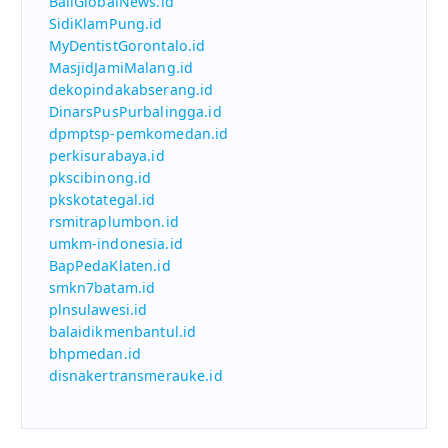
BaliGlobalNews.id
SidiKlamPung.id
MyDentistGorontalo.id
MasjidJamiMalang.id
dekopindakabserang.id
DinarsPusPurbalingga.id
dpmptsp-pemkomedan.id
perkisurabaya.id
pkscibinong.id
pkskotategal.id
rsmitraplumbon.id
umkm-indonesia.id
BapPedaKlaten.id
smkn7batam.id
plnsulawesi.id
balaidikmenbantul.id
bhpmedan.id
disnakertransmerauke.id