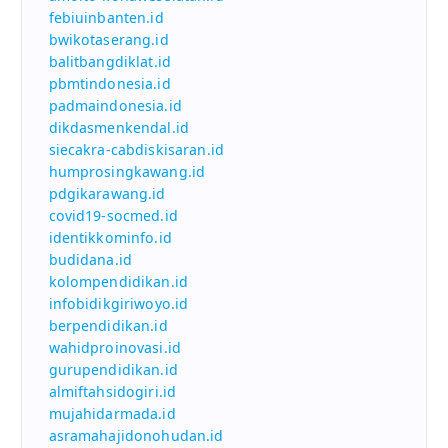
febiuinbanten.id
bwikotaserang.id
balitbangdiklat.id
pbmtindonesia.id
padmaindonesia.id
dikdasmenkendal.id
siecakra-cabdiskisaran.id
humprosingkawang.id
pdgikarawang.id
covid19-socmed.id
identikkominfo.id
budidana.id
kolompendidikan.id
infobidikgiriwoyo.id
berpendidikan.id
wahidproinovasi.id
gurupendidikan.id
almiftahsidogiri.id
mujahidarmada.id
asramahajidonohudan.id