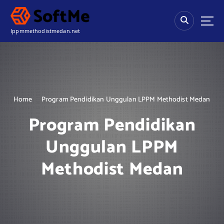
S
k
i
lppmmethodistmedan.net
p
t
o
c
o
n
Home
Program Pendidikan Unggulan LPPM Methodist Medan
t
e
Program Pendidikan
n
t
Unggulan LPPM
Methodist Medan