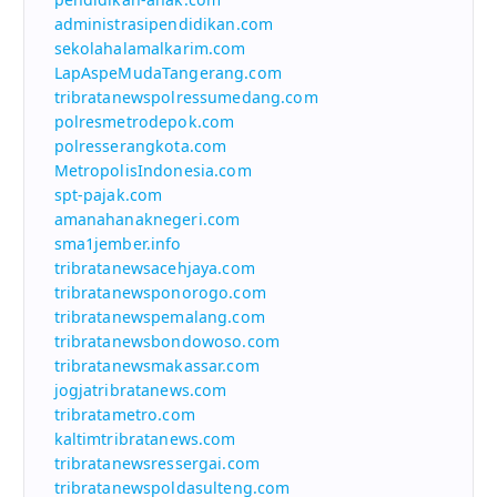
administrasipendidikan.com
sekolahalamalkarim.com
LapAspeMudaTangerang.com
tribratanewspolressumedang.com
polresmetrodepok.com
polresserangkota.com
MetropolisIndonesia.com
spt-pajak.com
amanahanaknegeri.com
sma1jember.info
tribratanewsacehjaya.com
tribratanewsponorogo.com
tribratanewspemalang.com
tribratanewsbondowoso.com
tribratanewsmakassar.com
jogjatribratanews.com
tribratametro.com
kaltimtribratanews.com
tribratanewsressergai.com
tribratanewspoldasulteng.com