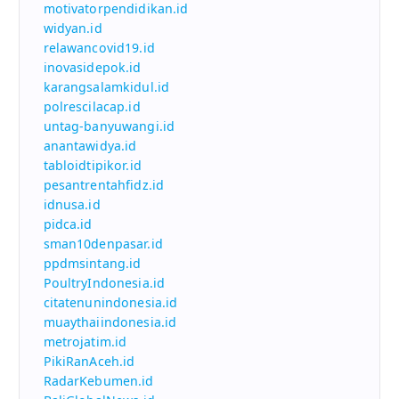
motivatorpendidikan.id
widyan.id
relawancovid19.id
inovasidepok.id
karangsalamkidul.id
polrescilacap.id
untag-banyuwangi.id
anantawidya.id
tabloidtipikor.id
pesantrentahfidz.id
idnusa.id
pidca.id
sman10denpasar.id
ppdmsintang.id
PoultryIndonesia.id
citatenunindonesia.id
muaythaiindonesia.id
metrojatim.id
PikiRanAceh.id
RadarKebumen.id