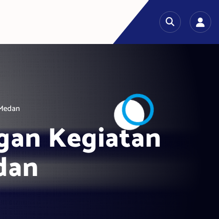
 Medan
gan Kegiatan
dan