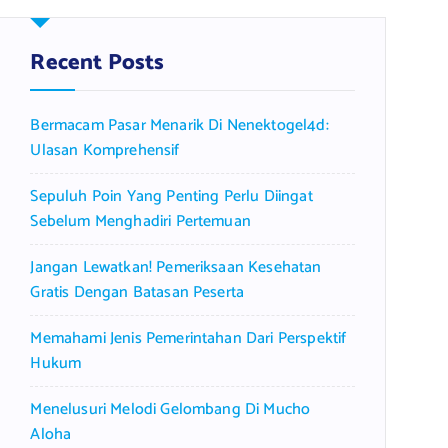
c
h
f
Recent Posts
o
r
Bermacam Pasar Menarik Di Nenektogel4d:
:
Ulasan Komprehensif
Sepuluh Poin Yang Penting Perlu Diingat
Sebelum Menghadiri Pertemuan
Jangan Lewatkan! Pemeriksaan Kesehatan
Gratis Dengan Batasan Peserta
Memahami Jenis Pemerintahan Dari Perspektif
Hukum
Menelusuri Melodi Gelombang Di Mucho
Aloha