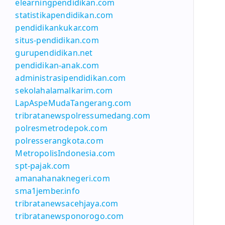
elearningpendidikan.com
statistikapendidikan.com
pendidikankukar.com
situs-pendidikan.com
gurupendidikan.net
pendidikan-anak.com
administrasipendidikan.com
sekolahalamalkarim.com
LapAspeMudaTangerang.com
tribratanewspolressumedang.com
polresmetrodepok.com
polresserangkota.com
MetropolisIndonesia.com
spt-pajak.com
amanahanaknegeri.com
sma1jember.info
tribratanewsacehjaya.com
tribratanewsponorogo.com