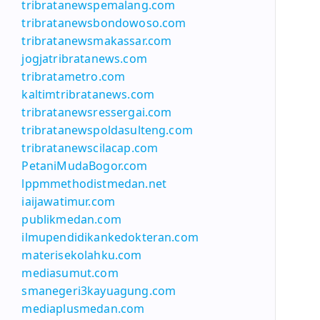
tribratanewspemalang.com
tribratanewsbondowoso.com
tribratanewsmakassar.com
jogjatribratanews.com
tribratametro.com
kaltimtribratanews.com
tribratanewsressergai.com
tribratanewspoldasulteng.com
tribratanewscilacap.com
PetaniMudaBogor.com
lppmmethodistmedan.net
iaijawatimur.com
publikmedan.com
ilmupendidikankedokteran.com
materisekolahku.com
mediasumut.com
smanegeri3kayuagung.com
mediaplusmedan.com