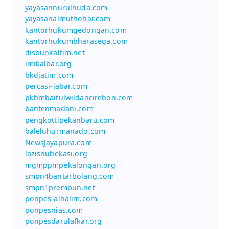
yayasannurulhuda.com
yayasanalmuthohar.com
kantorhukumgedongan.com
kantorhukumbharasega.com
disbunkaltim.net
imikalbar.org
bkdjatim.com
percasi-jabar.com
pkbmbaitulwildancirebon.com
bantenmadani.com
pengkottipekanbaru.com
baleluhurmanado.com
NewsJayapura.com
lazisnubekasi.org
mgmppmpekalongan.org
smpn4bantarbolang.com
smpn1prembun.net
ponpes-alhalim.com
ponpesnias.com
ponpesdarulafkar.org