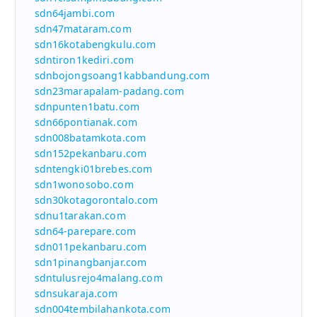
sdn64jambi.com
sdn47mataram.com
sdn16kotabengkulu.com
sdntiron1kediri.com
sdnbojongsoang1kabbandung.com
sdn23marapalam-padang.com
sdnpunten1batu.com
sdn66pontianak.com
sdn008batamkota.com
sdn152pekanbaru.com
sdntengki01brebes.com
sdn1wonosobo.com
sdn30kotagorontalo.com
sdnu1tarakan.com
sdn64-parepare.com
sdn011pekanbaru.com
sdn1pinangbanjar.com
sdntulusrejo4malang.com
sdnsukaraja.com
sdn004tembilahankota.com