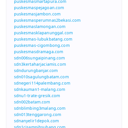
puskesmasmartapura.com
puskesmaspejagoan.com
puskesmasjambon.com
puskesmasperumnas2bekasi.com
puskesmaslamongan.com
puskesmasklapanunggal.com
puskesmas-lubukbatang.com
puskesmas-cigombong.com
puskesmasdramaga.com
sdn006sungaipinang.com
sdn3kertaharjaciamis.com
sdndurungbanjar.com
sdn010sagulungbatam.com
sdnegeri114palembang.com
sdnkauman1-malang.com
sdnu1-trate-gresik.com
sdn002batam.com
sdnblimbing3malang.com
sdn013tenggarong.com
sdnanyelir1depok.com
sdn1cisampihsubang.com