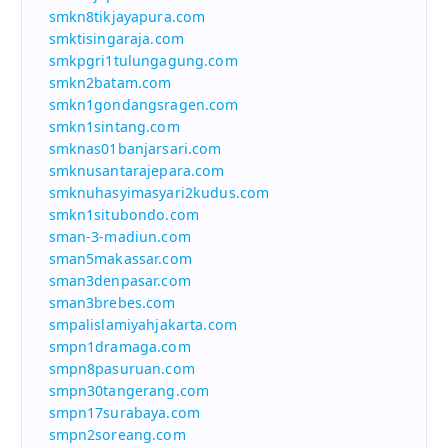
smkn8tikjayapura.com
smktisingaraja.com
smkpgri1tulungagung.com
smkn2batam.com
smkn1gondangsragen.com
smkn1sintang.com
smknas01banjarsari.com
smknusantarajepara.com
smknuhasyimasyari2kudus.com
smkn1situbondo.com
sman-3-madiun.com
sman5makassar.com
sman3denpasar.com
sman3brebes.com
smpalislamiyahjakarta.com
smpn1dramaga.com
smpn8pasuruan.com
smpn30tangerang.com
smpn17surabaya.com
smpn2soreang.com