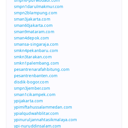
smpn6-purwodadi.com
smpn1darulmakmur.com
smpn2blampung.com
sman3jakarta.com
sman60jakarta.com
sman9mataram.com
sman4depok.com
smansa-singaraja.com
smkn4pekanbaru.com
smkn3tarakan.com
smkn1palembang.com
pesantrenarafahbitung.com
pesantrenbanten.com
disdik-bogor.com
smpn3jember.com
sman1cikampek.com
ypijakarta.com
ypimiftahussalammedan.com
ypialqudwahblitar.com
ypinuruljannahtasikmalaya.com
ypi-nuruddinsalam.com