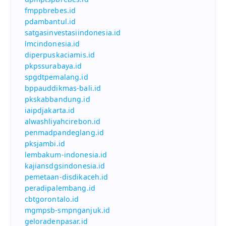
fmppbrebes.id
pdambantul.id
satgasinvestasiindonesia.id
lmcindonesia.id
diperpuskaciamis.id
pkpssurabaya.id
spgdtpemalang.id
bppauddikmas-bali.id
pkskabbandung.id
iaipdjakarta.id
alwashliyahcirebon.id
penmadpandeglang.id
pksjambi.id
lembakum-indonesia.id
kajiansdgsindonesia.id
pemetaan-disdikaceh.id
peradipalembang.id
cbtgorontalo.id
mgmpsb-smpnganjuk.id
geloradenpasar.id