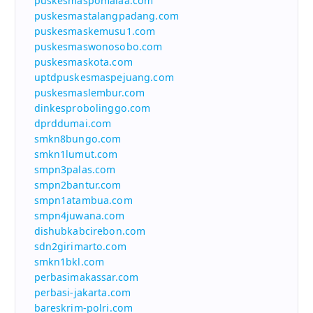
puskesmaspomalaa.com
puskesmastalangpadang.com
puskesmaskemusu1.com
puskesmaswonosobo.com
puskesmaskota.com
uptdpuskesmaspejuang.com
puskesmaslembur.com
dinkesprobolinggo.com
dprddumai.com
smkn8bungo.com
smkn1lumut.com
smpn3palas.com
smpn2bantur.com
smpn1atambua.com
smpn4juwana.com
dishubkabcirebon.com
sdn2girimarto.com
smkn1bkl.com
perbasimakassar.com
perbasi-jakarta.com
bareskrim-polri.com