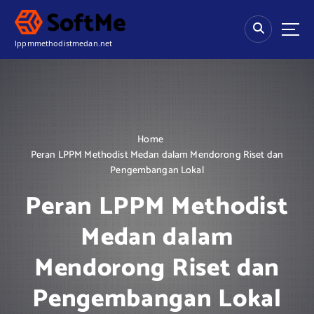
S
k
i
lppmmethodistmedan.net
p
t
o
c
o
n
Home
t
Peran LPPM Methodist Medan dalam Mendorong Riset dan
e
Pengembangan Lokal
n
t
Peran LPPM Methodist
Medan dalam
Mendorong Riset dan
Pengembangan Lokal