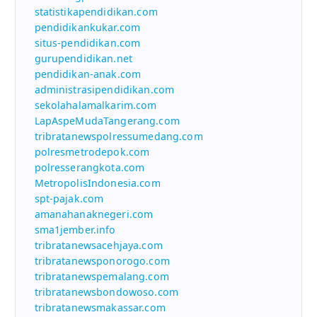
statistikapendidikan.com
pendidikankukar.com
situs-pendidikan.com
gurupendidikan.net
pendidikan-anak.com
administrasipendidikan.com
sekolahalamalkarim.com
LapAspeMudaTangerang.com
tribratanewspolressumedang.com
polresmetrodepok.com
polresserangkota.com
MetropolisIndonesia.com
spt-pajak.com
amanahanaknegeri.com
sma1jember.info
tribratanewsacehjaya.com
tribratanewsponorogo.com
tribratanewspemalang.com
tribratanewsbondowoso.com
tribratanewsmakassar.com