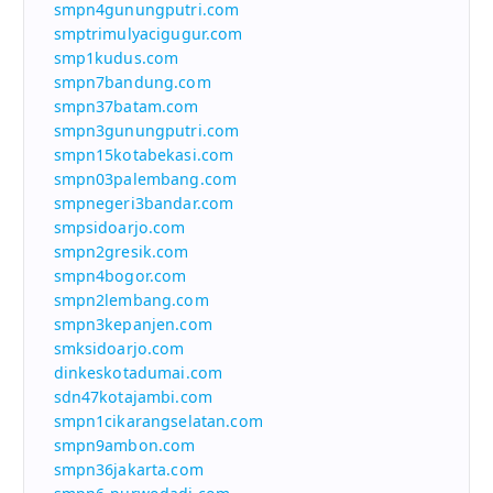
smpn4gunungputri.com
smptrimulyacigugur.com
smp1kudus.com
smpn7bandung.com
smpn37batam.com
smpn3gunungputri.com
smpn15kotabekasi.com
smpn03palembang.com
smpnegeri3bandar.com
smpsidoarjo.com
smpn2gresik.com
smpn4bogor.com
smpn2lembang.com
smpn3kepanjen.com
smksidoarjo.com
dinkeskotadumai.com
sdn47kotajambi.com
smpn1cikarangselatan.com
smpn9ambon.com
smpn36jakarta.com