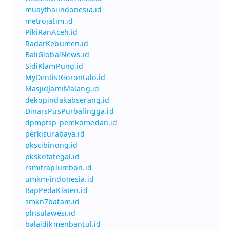
muaythaiindonesia.id
metrojatim.id
PikiRanAceh.id
RadarKebumen.id
BaliGlobalNews.id
SidiKlamPung.id
MyDentistGorontalo.id
MasjidJamiMalang.id
dekopindakabserang.id
DinarsPusPurbalingga.id
dpmptsp-pemkomedan.id
perkisurabaya.id
pkscibinong.id
pkskotategal.id
rsmitraplumbon.id
umkm-indonesia.id
BapPedaKlaten.id
smkn7batam.id
plnsulawesi.id
balaidikmenbantul.id