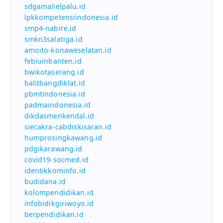
sdgamalielpalu.id
lpkkompetensiindonesia.id
smp4-nabire.id
smkn3salatiga.id
amoito-konaweselatan.id
febiuinbanten.id
bwikotaserang.id
balitbangdiklat.id
pbmtindonesia.id
padmaindonesia.id
dikdasmenkendal.id
siecakra-cabdiskisaran.id
humprosingkawang.id
pdgikarawang.id
covid19-socmed.id
identikkominfo.id
budidana.id
kolompendidikan.id
infobidikgiriwoyo.id
berpendidikan.id