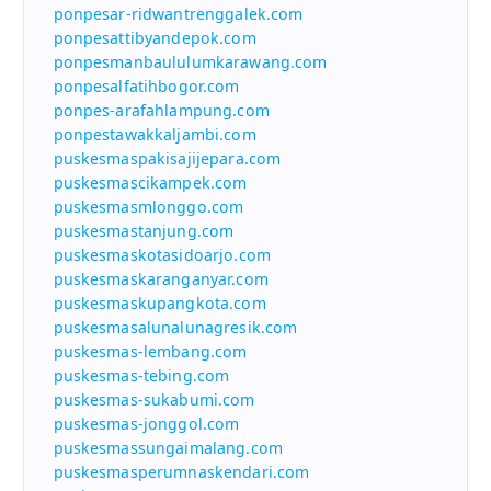
ponpesar-ridwantrenggalek.com
ponpesattibyandepok.com
ponpesmanbaululumkarawang.com
ponpesalfatihbogor.com
ponpes-arafahlampung.com
ponpestawakkaljambi.com
puskesmaspakisajijepara.com
puskesmascikampek.com
puskesmasmlonggo.com
puskesmastanjung.com
puskesmaskotasidoarjo.com
puskesmaskaranganyar.com
puskesmaskupangkota.com
puskesmasalunalunagresik.com
puskesmas-lembang.com
puskesmas-tebing.com
puskesmas-sukabumi.com
puskesmas-jonggol.com
puskesmassungaimalang.com
puskesmasperumnaskendari.com