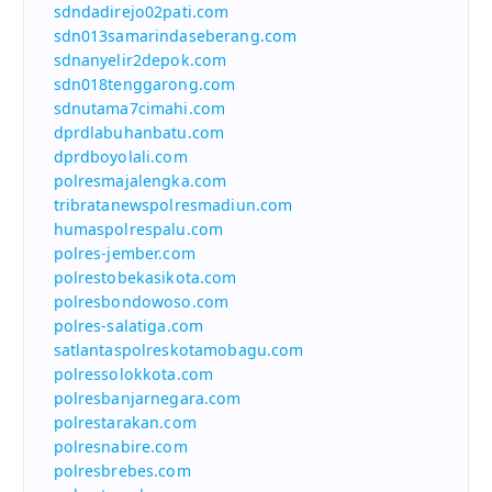
sdndadirejo02pati.com
sdn013samarindaseberang.com
sdnanyelir2depok.com
sdn018tenggarong.com
sdnutama7cimahi.com
dprdlabuhanbatu.com
dprdboyolali.com
polresmajalengka.com
tribratanewspolresmadiun.com
humaspolrespalu.com
polres-jember.com
polrestobekasikota.com
polresbondowoso.com
polres-salatiga.com
satlantaspolreskotamobagu.com
polressolokkota.com
polresbanjarnegara.com
polrestarakan.com
polresnabire.com
polresbrebes.com