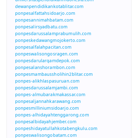
dewanpendidikankotablitar.com
ponpesalfattahsidoarjo.com
ponpesannimahbatam.com
ponpesalirsyadbatu.com
ponpesdarussalamprabumulih.com
ponpeskedawangmojokerto.com
ponpesalfalahpacitan.com
ponpeswalisongosragen.com
ponpesdarularqamdepok.com
ponpesalanshorambon.com
ponpesmambaussholihin2blitar.com
ponpes-alikhlaspasuruan.com
ponpesdarussalamjambi.com
ponpes-almubarakmakassar.com
ponpesaljannahkarawang.com
ponpesmilliniumsidoarjo.com
ponpes-alhidayahtenggarong.com
ponpesalbidayahjember.com
ponpeshidayatullahkotabengkulu.com
ponpeswalisongobatam.com