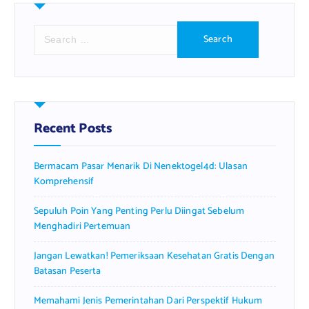
S
e
a
r
c
h
f
Recent Posts
o
r
Bermacam Pasar Menarik Di Nenektogel4d: Ulasan
:
Komprehensif
Sepuluh Poin Yang Penting Perlu Diingat Sebelum
Menghadiri Pertemuan
Jangan Lewatkan! Pemeriksaan Kesehatan Gratis Dengan
Batasan Peserta
Memahami Jenis Pemerintahan Dari Perspektif Hukum