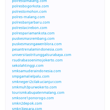
polrestamalang.com
polresbogorkota.com
polrestomohon.com
polres-malang.com
polresbanjarbaru.com
polrestacirebon.com
polrespariamankota.com
puskesmasrembang.com
puskesmasngawenblora.com
pesantrenalamindonesia.com
universitastritunggalsurabaya.com
rsudrabasoenimojokerto.com
sekolahtinggi.com
smksamuderaindonesia.com
smpgamalielpalu.com
smknegeri2cilakucianjur.com
smkmuh3purwokerto.com
tourismkabupatenmalang.com
smksore1ponorogo.com
smkn2depok.com
smkn3jepara.com