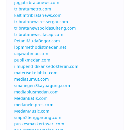
jogjatribratanews.com
tribratametro.com
kaltimtribratanews.com
tribratanewsressergai.com
tribratanewspoldasulteng.com
tribratanewscilacap.com
PetaniMudaBogor.com
lppmmethodistmedan.net
iaijawatimur.com
publikmedan.com
ilmupendidikankedokteran.com
materisekolahku.com
mediasumut.com
smanegeri3kayuagung.com
mediaplusmedan.com
MedanBatik.com
medanekspres.com
MedanMusic.com
smpn2tenggarong.com
puskesmaskertosari.com