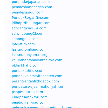
ponpeskejapanan.com
pemdesbandengan.com
pemdesjangur.com
PondokBoganGin.com
jdihdprdbulungan.com
sdncangkudu04.com
sdncilubang02.com
sdnongdeli.com
lptqjatim.com
lazisnujombang.com
lazisnubanyumas.org
kelurahantamalanreajaya.com
pkbmkhaliq.com
pondoktahfidz.com
pondokkalamsyifabanten.com
pesantrentahfizhdepok.com
ponpesaswajaan-nahdliyah.com
psbpesantren.com
rsudpasangkayu.com
pendidikan-riau.com
universitaspendidikanindonesia.com