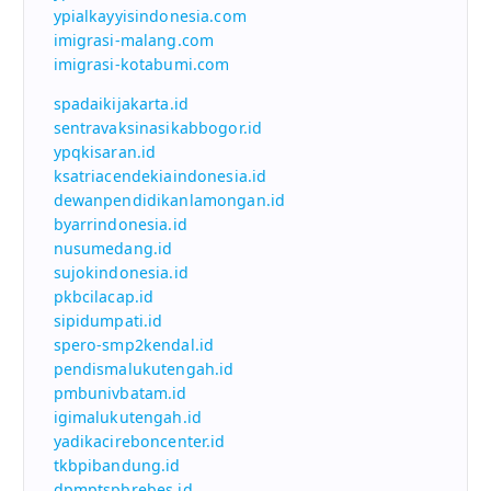
ypialkayyisindonesia.com
imigrasi-malang.com
imigrasi-kotabumi.com
spadaikijakarta.id
sentravaksinasikabbogor.id
ypqkisaran.id
ksatriacendekiaindonesia.id
dewanpendidikanlamongan.id
byarrindonesia.id
nusumedang.id
sujokindonesia.id
pkbcilacap.id
sipidumpati.id
spero-smp2kendal.id
pendismalukutengah.id
pmbunivbatam.id
igimalukutengah.id
yadikacireboncenter.id
tkbpibandung.id
dpmptspbrebes.id