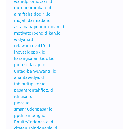
wahidproinovasi.id
gurupendidikan.id
almiftahsidogiri.id
mujahidarmada.id
asramahajidonohudan.id
motivatorpendidikan.id
widyan.id
relawancovid19.id
inovasidepok.id
karangsalamkidul.id
polrescilacap.id
untag-banyuwangi.id
anantawidya.id
tabloidtipikor.id
pesantrentahfidz.id
idnusa.id
pidca.id
sman10denpasar.id
ppdmsintang.id
PoultryIndonesia.id
citatenunindonesia.id