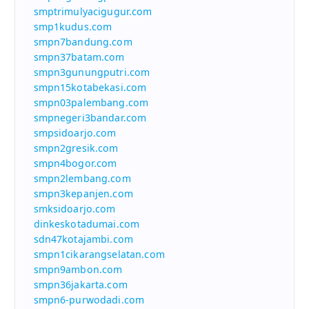
smptrimulyacigugur.com
smp1kudus.com
smpn7bandung.com
smpn37batam.com
smpn3gunungputri.com
smpn15kotabekasi.com
smpn03palembang.com
smpnegeri3bandar.com
smpsidoarjo.com
smpn2gresik.com
smpn4bogor.com
smpn2lembang.com
smpn3kepanjen.com
smksidoarjo.com
dinkeskotadumai.com
sdn47kotajambi.com
smpn1cikarangselatan.com
smpn9ambon.com
smpn36jakarta.com
smpn6-purwodadi.com