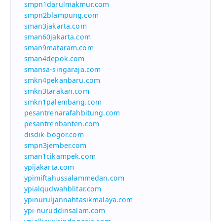
smpn1darulmakmur.com
smpn2blampung.com
sman3jakarta.com
sman60jakarta.com
sman9mataram.com
sman4depok.com
smansa-singaraja.com
smkn4pekanbaru.com
smkn3tarakan.com
smkn1palembang.com
pesantrenarafahbitung.com
pesantrenbanten.com
disdik-bogor.com
smpn3jember.com
sman1cikampek.com
ypijakarta.com
ypimiftahussalammedan.com
ypialqudwahblitar.com
ypinuruljannahtasikmalaya.com
ypi-nuruddinsalam.com