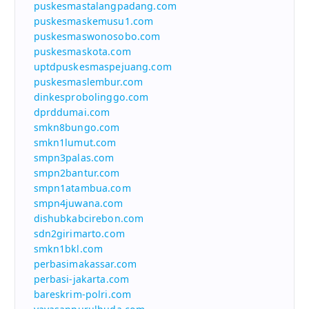
puskesmastalangpadang.com
puskesmaskemusu1.com
puskesmaswonosobo.com
puskesmaskota.com
uptdpuskesmaspejuang.com
puskesmaslembur.com
dinkesprobolinggo.com
dprddumai.com
smkn8bungo.com
smkn1lumut.com
smpn3palas.com
smpn2bantur.com
smpn1atambua.com
smpn4juwana.com
dishubkabcirebon.com
sdn2girimarto.com
smkn1bkl.com
perbasimakassar.com
perbasi-jakarta.com
bareskrim-polri.com