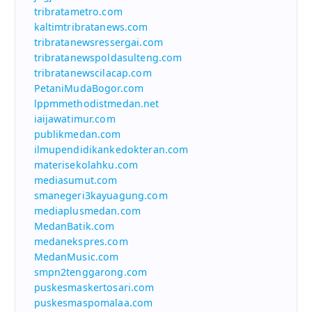
tribratametro.com
kaltimtribratanews.com
tribratanewsressergai.com
tribratanewspoldasulteng.com
tribratanewscilacap.com
PetaniMudaBogor.com
lppmmethodistmedan.net
iaijawatimur.com
publikmedan.com
ilmupendidikankedokteran.com
materisekolahku.com
mediasumut.com
smanegeri3kayuagung.com
mediaplusmedan.com
MedanBatik.com
medanekspres.com
MedanMusic.com
smpn2tenggarong.com
puskesmaskertosari.com
puskesmaspomalaa.com