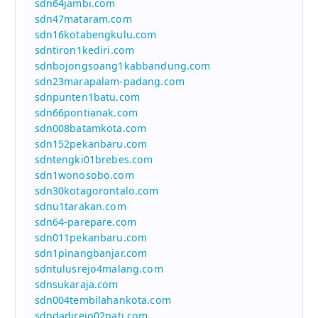
sdn64jambi.com
sdn47mataram.com
sdn16kotabengkulu.com
sdntiron1kediri.com
sdnbojongsoang1kabbandung.com
sdn23marapalam-padang.com
sdnpunten1batu.com
sdn66pontianak.com
sdn008batamkota.com
sdn152pekanbaru.com
sdntengki01brebes.com
sdn1wonosobo.com
sdn30kotagorontalo.com
sdnu1tarakan.com
sdn64-parepare.com
sdn011pekanbaru.com
sdn1pinangbanjar.com
sdntulusrejo4malang.com
sdnsukaraja.com
sdn004tembilahankota.com
sdndadirejo02pati.com