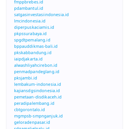
fmppbrebes.id
pdambantul.id
satgasinvestasiindonesia.id
lmcindonesia.id
diperpuskaciamis.id
pkpssurabaya.id
spgdtpemalang.id
bppauddikmas-bali.id
pkskabbandung.id
iaipdjakarta.id
alwashliyahcirebon.id
penmadpandeglang.id
pksjambi.id
lembakum-indonesia.id
kajiansdgsindonesia.id
pemetaan-disdikaceh.id
peradipalembang.id
cbtgorontalo.id
mgmpsb-smpnganjuk.id
geloradenpasar.id
sdgamalielpalu.id