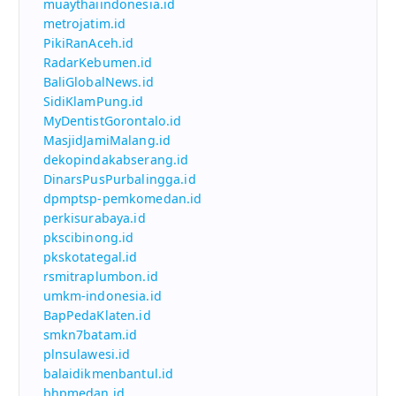
muaythaiindonesia.id
metrojatim.id
PikiRanAceh.id
RadarKebumen.id
BaliGlobalNews.id
SidiKlamPung.id
MyDentistGorontalo.id
MasjidJamiMalang.id
dekopindakabserang.id
DinarsPusPurbalingga.id
dpmptsp-pemkomedan.id
perkisurabaya.id
pkscibinong.id
pkskotategal.id
rsmitraplumbon.id
umkm-indonesia.id
BapPedaKlaten.id
smkn7batam.id
plnsulawesi.id
balaidikmenbantul.id
bhpmedan.id