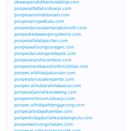
dewanpendidikankotablitar.com
ponpesalfattahsidoarjo.com
ponpesannimahbatam.com
ponpesalirsyadbatu.com
ponpesdarussalamprabumulih.com
ponpeskedawangmojokerto.com
ponpesalfalahpacitan.com
ponpeswalisongosragen.com
ponpesdarularqamdepok.com
ponpesalanshorambon.com
ponpesmambaussholihin2blitar.com
ponpes-alikhlaspasuruan.com
ponpesdarussalamjambi.com
ponpes-almubarakmakassar.com
ponpesaljannahkarawang.com
ponpesmilliniumsidoarjo.com
ponpes-alhidayahtenggarong.com
ponpesalbidayahjember.com
ponpeshidayatullahkotabengkulu.com
ponpeswalisongobatam.com
ponpesar-ridwantrenggalek.com