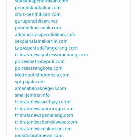
statistikapendidikan.com
pendidikankukar.com
situs-pendidikan.com
gurupendidikan.net
pendidikan-anak.com
administrasipendidikan.com
sekolahalamalkarim.com
LapAspeMudaTangerang.com
tribratanewspolressumedang.com
polresmetrodepok.com
polresserangkota.com
MetropolisIndonesia.com
spt-pajak.com
amanahanaknegeri.com
sma1jember.info
tribratanewsacehjaya.com
tribratanewsponorogo.com
tribratanewspemalang.com
tribratanewsbondowoso.com
tribratanewsmakassar.com
jogjatribratanews.com