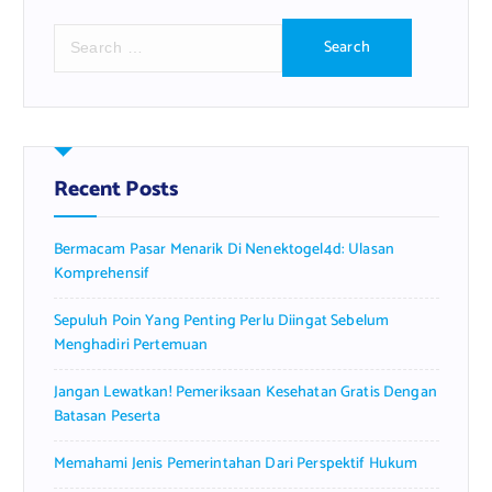
S
e
a
r
c
h
f
Recent Posts
o
r
Bermacam Pasar Menarik Di Nenektogel4d: Ulasan
:
Komprehensif
Sepuluh Poin Yang Penting Perlu Diingat Sebelum
Menghadiri Pertemuan
Jangan Lewatkan! Pemeriksaan Kesehatan Gratis Dengan
Batasan Peserta
Memahami Jenis Pemerintahan Dari Perspektif Hukum