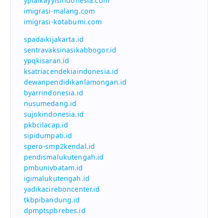
ypialkayyisindonesia.com
imigrasi-malang.com
imigrasi-kotabumi.com
spadaikijakarta.id
sentravaksinasikabbogor.id
ypqkisaran.id
ksatriacendekiaindonesia.id
dewanpendidikanlamongan.id
byarrindonesia.id
nusumedang.id
sujokindonesia.id
pkbcilacap.id
sipidumpati.id
spero-smp2kendal.id
pendismalukutengah.id
pmbunivbatam.id
igimalukutengah.id
yadikacireboncenter.id
tkbpibandung.id
dpmptspbrebes.id