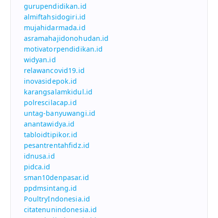
gurupendidikan.id
almiftahsidogiri.id
mujahidarmada.id
asramahajidonohudan.id
motivatorpendidikan.id
widyan.id
relawancovid19.id
inovasidepok.id
karangsalamkidul.id
polrescilacap.id
untag-banyuwangi.id
anantawidya.id
tabloidtipikor.id
pesantrentahfidz.id
idnusa.id
pidca.id
sman10denpasar.id
ppdmsintang.id
PoultryIndonesia.id
citatenunindonesia.id