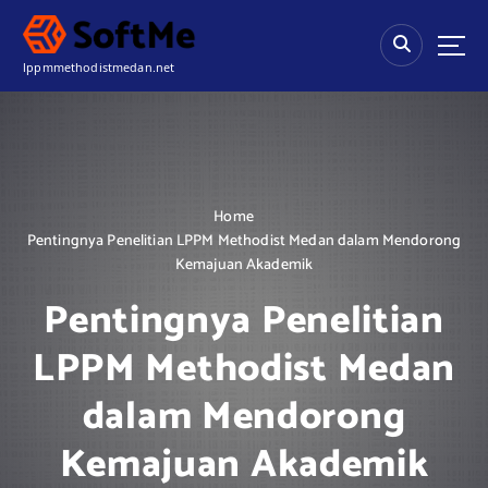
S
k
i
lppmmethodistmedan.net
p
t
o
c
o
n
Home
t
Pentingnya Penelitian LPPM Methodist Medan dalam Mendorong
e
Kemajuan Akademik
n
t
Pentingnya Penelitian
LPPM Methodist Medan
dalam Mendorong
Kemajuan Akademik