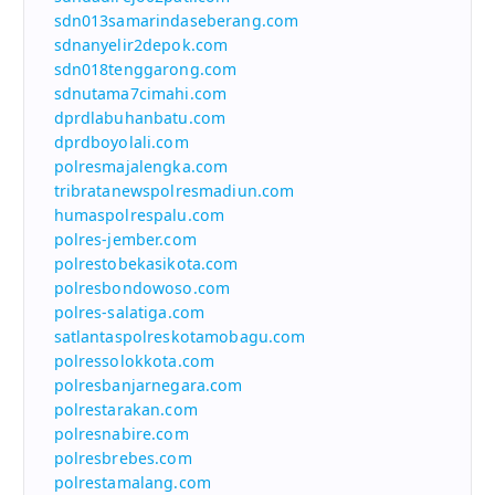
sdn013samarindaseberang.com
sdnanyelir2depok.com
sdn018tenggarong.com
sdnutama7cimahi.com
dprdlabuhanbatu.com
dprdboyolali.com
polresmajalengka.com
tribratanewspolresmadiun.com
humaspolrespalu.com
polres-jember.com
polrestobekasikota.com
polresbondowoso.com
polres-salatiga.com
satlantaspolreskotamobagu.com
polressolokkota.com
polresbanjarnegara.com
polrestarakan.com
polresnabire.com
polresbrebes.com
polrestamalang.com