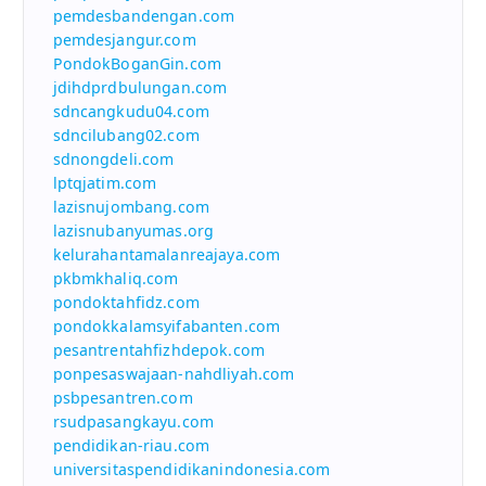
pemdesbandengan.com
pemdesjangur.com
PondokBoganGin.com
jdihdprdbulungan.com
sdncangkudu04.com
sdncilubang02.com
sdnongdeli.com
lptqjatim.com
lazisnujombang.com
lazisnubanyumas.org
kelurahantamalanreajaya.com
pkbmkhaliq.com
pondoktahfidz.com
pondokkalamsyifabanten.com
pesantrentahfizhdepok.com
ponpesaswajaan-nahdliyah.com
psbpesantren.com
rsudpasangkayu.com
pendidikan-riau.com
universitaspendidikanindonesia.com