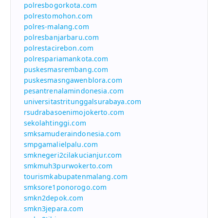
polresbogorkota.com
polrestomohon.com
polres-malang.com
polresbanjarbaru.com
polrestacirebon.com
polrespariamankota.com
puskesmasrembang.com
puskesmasngawenblora.com
pesantrenalamindonesia.com
universitastritunggalsurabaya.com
rsudrabasoenimojokerto.com
sekolahtinggi.com
smksamuderaindonesia.com
smpgamalielpalu.com
smknegeri2cilakucianjur.com
smkmuh3purwokerto.com
tourismkabupatenmalang.com
smksore1ponorogo.com
smkn2depok.com
smkn3jepara.com