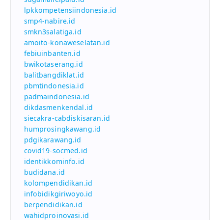
lpkkompetensiindonesia.id
smp4-nabire.id
smkn3salatiga.id
amoito-konaweselatan.id
febiuinbanten.id
bwikotaserang.id
balitbangdiklat.id
pbmtindonesia.id
padmaindonesia.id
dikdasmenkendal.id
siecakra-cabdiskisaran.id
humprosingkawang.id
pdgikarawang.id
covid19-socmed.id
identikkominfo.id
budidana.id
kolompendidikan.id
infobidikgiriwoyo.id
berpendidikan.id
wahidproinovasi.id