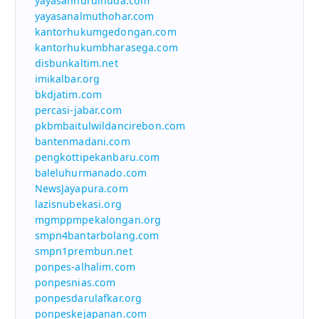
yayasannurulhuda.com
yayasanalmuthohar.com
kantorhukumgedongan.com
kantorhukumbharasega.com
disbunkaltim.net
imikalbar.org
bkdjatim.com
percasi-jabar.com
pkbmbaitulwildancirebon.com
bantenmadani.com
pengkottipekanbaru.com
baleluhurmanado.com
NewsJayapura.com
lazisnubekasi.org
mgmppmpekalongan.org
smpn4bantarbolang.com
smpn1prembun.net
ponpes-alhalim.com
ponpesnias.com
ponpesdarulafkar.org
ponpeskejapanan.com