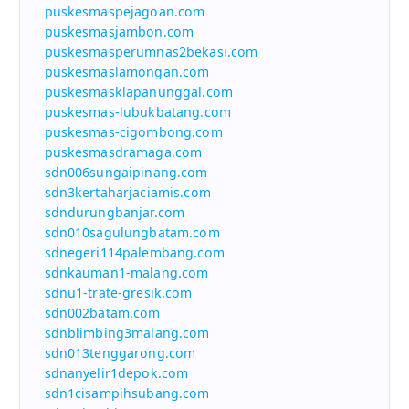
puskesmaspejagoan.com
puskesmasjambon.com
puskesmasperumnas2bekasi.com
puskesmaslamongan.com
puskesmasklapanunggal.com
puskesmas-lubukbatang.com
puskesmas-cigombong.com
puskesmasdramaga.com
sdn006sungaipinang.com
sdn3kertaharjaciamis.com
sdndurungbanjar.com
sdn010sagulungbatam.com
sdnegeri114palembang.com
sdnkauman1-malang.com
sdnu1-trate-gresik.com
sdn002batam.com
sdnblimbing3malang.com
sdn013tenggarong.com
sdnanyelir1depok.com
sdn1cisampihsubang.com