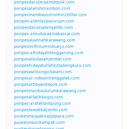
ponpesdarularqamdepok.com
ponpesalanshorambon.com
ponpesmambaussholihin2blitar.com
ponpes-alikhlaspasuruan.com
ponpesdarussalamjambi.com
ponpes-almubarakmakassar.com
ponpesaljannahkarawang.com
ponpesmilliniumsidoarjo.com
ponpes-alhidayahtenggarong.com
ponpesalbidayahjember.com
ponpeshidayatullahkotabengkulu.com
ponpeswalisongobatam.com
ponpesar-ridwantrenggalek.com
ponpesattibyandepok.com
ponpesmanbaululumkarawang.com
ponpesalfatihbogor.com
ponpes-arafahlampung.com
ponpestawakkaljambi.com
puskesmaspakisajijepara.com
puskesmascikampek.com
puskesmasmlonggo.com