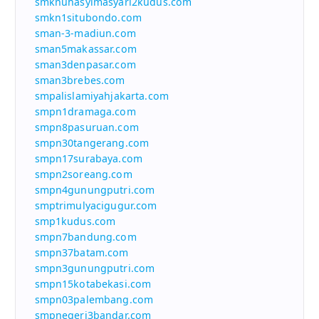
smknuhasyimasyari2kudus.com
smkn1situbondo.com
sman-3-madiun.com
sman5makassar.com
sman3denpasar.com
sman3brebes.com
smpalislamiyahjakarta.com
smpn1dramaga.com
smpn8pasuruan.com
smpn30tangerang.com
smpn17surabaya.com
smpn2soreang.com
smpn4gunungputri.com
smptrimulyacigugur.com
smp1kudus.com
smpn7bandung.com
smpn37batam.com
smpn3gunungputri.com
smpn15kotabekasi.com
smpn03palembang.com
smpnegeri3bandar.com