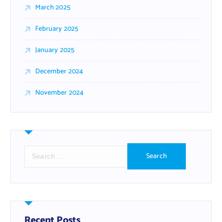
March 2025
February 2025
January 2025
December 2024
November 2024
S
e
a
r
c
h
f
Recent Posts