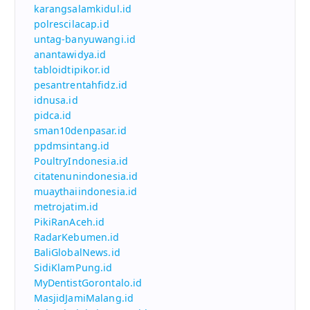
karangsalamkidul.id
polrescilacap.id
untag-banyuwangi.id
anantawidya.id
tabloidtipikor.id
pesantrentahfidz.id
idnusa.id
pidca.id
sman10denpasar.id
ppdmsintang.id
PoultryIndonesia.id
citatenunindonesia.id
muaythaiindonesia.id
metrojatim.id
PikiRanAceh.id
RadarKebumen.id
BaliGlobalNews.id
SidiKlamPung.id
MyDentistGorontalo.id
MasjidJamiMalang.id