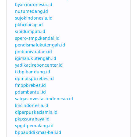
byarrindonesia.id
nusumedang.id
sujokindonesia.id
pkbcilacap.id
sipidumpati.id
spero-smp2kendal.id
pendismalukutengah.id
pmbunivbatam.id
igimalukutengah.id
yadikacireboncenter.id
tkbpibandung.id
dpmptspbrebes.id
fmppbrebes.id
pdambantul.id
satgasinvestasiindonesia.id
lmcindonesia.id
diperpuskaciamis.id
pkpssurabaya.id
spgdtpemalang.id
bppauddikmas-bali.id