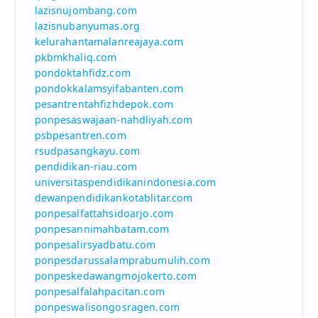
lazisnujombang.com
lazisnubanyumas.org
kelurahantamalanreajaya.com
pkbmkhaliq.com
pondoktahfidz.com
pondokkalamsyifabanten.com
pesantrentahfizhdepok.com
ponpesaswajaan-nahdliyah.com
psbpesantren.com
rsudpasangkayu.com
pendidikan-riau.com
universitaspendidikanindonesia.com
dewanpendidikankotablitar.com
ponpesalfattahsidoarjo.com
ponpesannimahbatam.com
ponpesalirsyadbatu.com
ponpesdarussalamprabumulih.com
ponpeskedawangmojokerto.com
ponpesalfalahpacitan.com
ponpeswalisongosragen.com