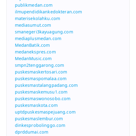
publikmedan.com
ilmupendidikankedokteran.com
materisekolahku.com
mediasumut.com
smanegeri3kayuagung.com
mediaplusmedan.com
MedanBatik.com
medanekspres.com
MedanMusic.com
smpn2tenggarong.com
puskesmaskertosari.com
puskesmaspomalaa.com
puskesmastalangpadang.com
puskesmaskemusu1.com
puskesmaswonosobo.com
puskesmaskota.com
uptdpuskesmaspejuang.com
puskesmaslembur.com
dinkesprobolinggo.com
dprddumai.com