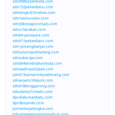
sdn008batamkota.com
sdn152pekanbaru.com
sdntengki01brebes.com
sdn1wonosobo.com
sdn30kotagorontalo.com
sdnu1tarakan.com
sdn64-parepare.com
sdn011pekanbaru.com
sdn1pinangbanjar.com
sdntulusrejo4malang.com
sdnsukaraja.com
sdn004tembilahankota.com
sdndadirejo02pati.com
sdn013samarindaseberang.com
sdnanyelir2depok.com
sdn018tenggarong.com
sdnutama7cimahi.com
dprdlabuhanbatu.com
dprdboyolali.com
polresmajalengka.com
tribratanewspolresmadiun.com