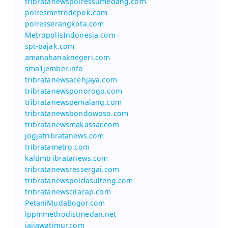
tribratanewspolressumedang.com
polresmetrodepok.com
polresserangkota.com
MetropolisIndonesia.com
spt-pajak.com
amanahanaknegeri.com
sma1jember.info
tribratanewsacehjaya.com
tribratanewsponorogo.com
tribratanewspemalang.com
tribratanewsbondowoso.com
tribratanewsmakassar.com
jogjatribratanews.com
tribratametro.com
kaltimtribratanews.com
tribratanewsressergai.com
tribratanewspoldasulteng.com
tribratanewscilacap.com
PetaniMudaBogor.com
lppmmethodistmedan.net
iaijawatimur.com