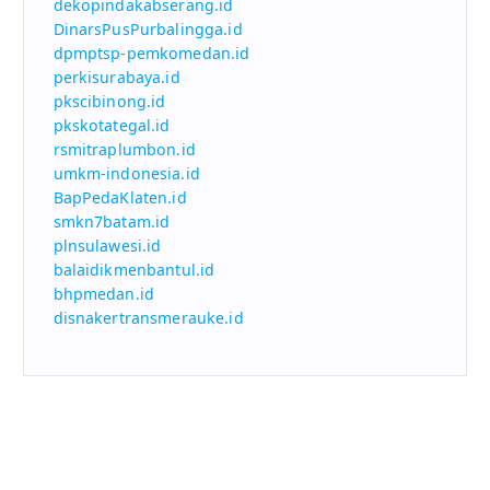
dekopindakabserang.id
DinarsPusPurbalingga.id
dpmptsp-pemkomedan.id
perkisurabaya.id
pkscibinong.id
pkskotategal.id
rsmitraplumbon.id
umkm-indonesia.id
BapPedaKlaten.id
smkn7batam.id
plnsulawesi.id
balaidikmenbantul.id
bhpmedan.id
disnakertransmerauke.id