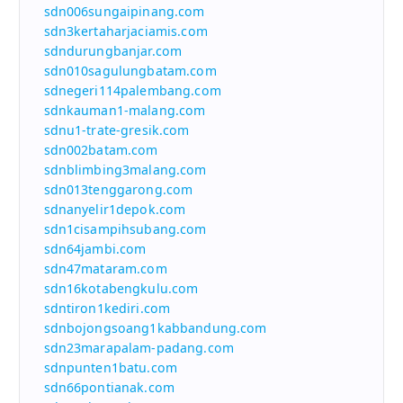
sdn006sungaipinang.com
sdn3kertaharjaciamis.com
sdndurungbanjar.com
sdn010sagulungbatam.com
sdnegeri114palembang.com
sdnkauman1-malang.com
sdnu1-trate-gresik.com
sdn002batam.com
sdnblimbing3malang.com
sdn013tenggarong.com
sdnanyelir1depok.com
sdn1cisampihsubang.com
sdn64jambi.com
sdn47mataram.com
sdn16kotabengkulu.com
sdntiron1kediri.com
sdnbojongsoang1kabbandung.com
sdn23marapalam-padang.com
sdnpunten1batu.com
sdn66pontianak.com