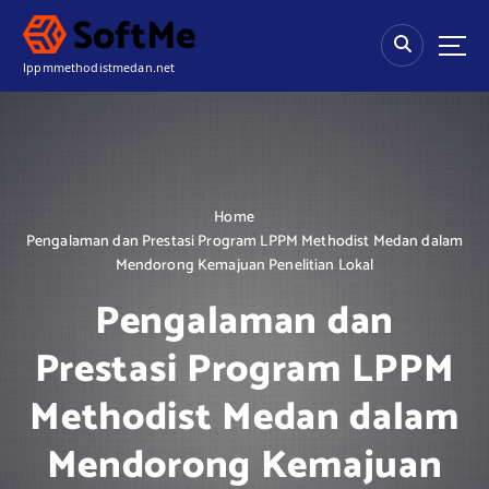
S
k
i
lppmmethodistmedan.net
p
t
o
c
o
n
Home
t
Pengalaman dan Prestasi Program LPPM Methodist Medan dalam
e
Mendorong Kemajuan Penelitian Lokal
n
t
Pengalaman dan
Prestasi Program LPPM
Methodist Medan dalam
Mendorong Kemajuan