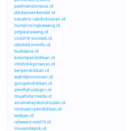
padmaindonesia.id
dikdasmenkendal.id
siecakra-cabdiskisaran.id
humprosingkawang.id
pdgikarawang.id
covid19-socmed.id
identikkominfo.id
budidana.id
kolompendidikan.id
infobidikgiriwoyo.id
berpendidikan.id
wahidproinovasi.id
gurupendidikan.id
almiftahsidogiri.id
mujahidarmada.id
asramahajidonohudan.id
motivatorpendidikan.id
widyan.id
relawancovid19.id
inovasidepok.id