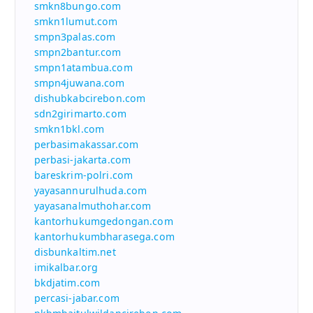
smkn8bungo.com
smkn1lumut.com
smpn3palas.com
smpn2bantur.com
smpn1atambua.com
smpn4juwana.com
dishubkabcirebon.com
sdn2girimarto.com
smkn1bkl.com
perbasimakassar.com
perbasi-jakarta.com
bareskrim-polri.com
yayasannurulhuda.com
yayasanalmuthohar.com
kantorhukumgedongan.com
kantorhukumbharasega.com
disbunkaltim.net
imikalbar.org
bkdjatim.com
percasi-jabar.com