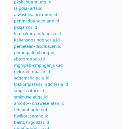
pkskabbandung.id
iaipdjakarta.id
alwashliyahcirebon.id
penmadpandeglang.id
pksjambi.id
lembakum-indonesia.id
kajiansdgsindonesia.id
pemetaan-disdikaceh.id
peradipalembang.id
cbtgorontalo.id
mgmpsb-smpnganjuk.id
geloradenpasar.id
sdgamalielpalu.id
lpkkompetensiindonesia.id
smp4-nabire.id
smkn3salatiga.id
amoito-konaweselatan.id
febiuinbanten.id
bwikotaserang.id
balitbangdiklat.id
pbmtindonesia.id