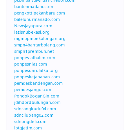
pkbmbaitulwildancirebon.com
bantenmadani.com
pengkottipekanbaru.com
baleluhurmanado.com
NewsJayapura.com
lazisnubekasi.org
mgmppmpekalongan.org
smpn4bantarbolang.com
smpn1prembun.net
ponpes-alhalim.com
ponpesnias.com
ponpesdarulafkar.org
ponpeskejapanan.com
pemdesbandengan.com
pemdesjangur.com
PondokBoganGin.com
jdihdprdbulungan.com
sdncangkudu04.com
sdncilubang02.com
sdnongdeli.com
lptqjatim.com