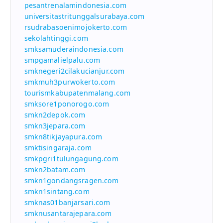
pesantrenalamindonesia.com
universitastritunggalsurabaya.com
rsudrabasoenimojokerto.com
sekolahtinggi.com
smksamuderaindonesia.com
smpgamalielpalu.com
smknegeri2cilakucianjur.com
smkmuh3purwokerto.com
tourismkabupatenmalang.com
smksore1ponorogo.com
smkn2depok.com
smkn3jepara.com
smkn8tikjayapura.com
smktisingaraja.com
smkpgri1tulungagung.com
smkn2batam.com
smkn1gondangsragen.com
smkn1sintang.com
smknas01banjarsari.com
smknusantarajepara.com