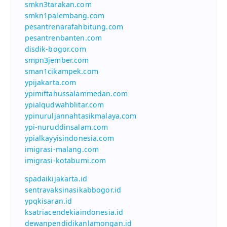
smkn3tarakan.com
smkn1palembang.com
pesantrenarafahbitung.com
pesantrenbanten.com
disdik-bogor.com
smpn3jember.com
sman1cikampek.com
ypijakarta.com
ypimiftahussalammedan.com
ypialqudwahblitar.com
ypinuruljannahtasikmalaya.com
ypi-nuruddinsalam.com
ypialkayyisindonesia.com
imigrasi-malang.com
imigrasi-kotabumi.com
spadaikijakarta.id
sentravaksinasikabbogor.id
ypqkisaran.id
ksatriacendekiaindonesia.id
dewanpendidikanlamongan.id