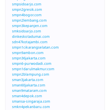
smpsidoarjo.com
smpn2gresik.com
smpn4bogor.com
smpn2lembang.com
smpn3kepanjen.com
smksidoarjo.com
dinkeskotadumai.com
sdn47kotajambi.com
smpn1cikarangselatan.com
smpn9ambon.com
smpn36jakarta.com
smpn6-purwodadi.com
smpn1darulmakmur.com
smpn2blampung.com
sman3jakarta.com
sman60jakarta.com
sman9mataram.com
sman4depok.com
smansa-singaraja.com
smkn4pekanbaru.com