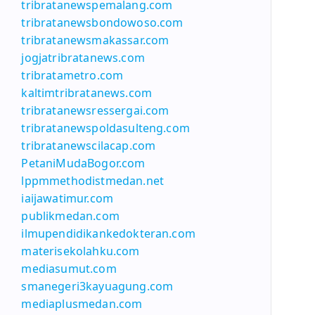
tribratanewspemalang.com
tribratanewsbondowoso.com
tribratanewsmakassar.com
jogjatribratanews.com
tribratametro.com
kaltimtribratanews.com
tribratanewsressergai.com
tribratanewspoldasulteng.com
tribratanewscilacap.com
PetaniMudaBogor.com
lppmmethodistmedan.net
iaijawatimur.com
publikmedan.com
ilmupendidikankedokteran.com
materisekolahku.com
mediasumut.com
smanegeri3kayuagung.com
mediaplusmedan.com