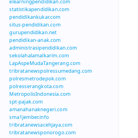
elearningpendidikan.com
statistikapendidikan.com
pendidikankukar.com
situs-pendidikan.com
gurupendidikan.net
pendidikan-anak.com
administrasipendidikan.com
sekolahalamalkarim.com
LapAspeMudaTangerang.com
tribratanewspolressumedang.com
polresmetrodepok.com
polresserangkota.com
MetropolisIndonesia.com
spt-pajak.com
amanahanaknegeri.com
sma1jember.info
tribratanewsacehjaya.com
tribratanewsponorogo.com