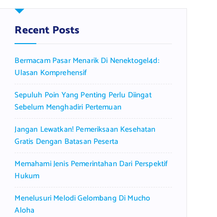
c
h
f
Recent Posts
o
r
Bermacam Pasar Menarik Di Nenektogel4d:
:
Ulasan Komprehensif
Sepuluh Poin Yang Penting Perlu Diingat
Sebelum Menghadiri Pertemuan
Jangan Lewatkan! Pemeriksaan Kesehatan
Gratis Dengan Batasan Peserta
Memahami Jenis Pemerintahan Dari Perspektif
Hukum
Menelusuri Melodi Gelombang Di Mucho
Aloha