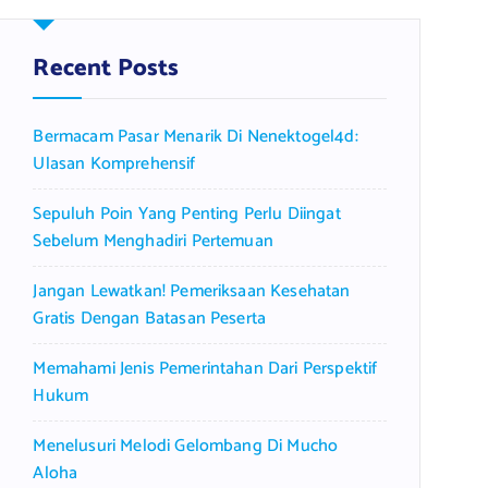
c
h
f
Recent Posts
o
r
Bermacam Pasar Menarik Di Nenektogel4d:
:
Ulasan Komprehensif
Sepuluh Poin Yang Penting Perlu Diingat
Sebelum Menghadiri Pertemuan
Jangan Lewatkan! Pemeriksaan Kesehatan
Gratis Dengan Batasan Peserta
Memahami Jenis Pemerintahan Dari Perspektif
Hukum
Menelusuri Melodi Gelombang Di Mucho
Aloha