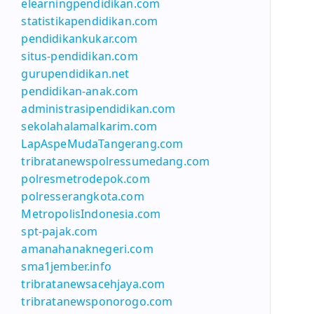
elearningpendidikan.com
statistikapendidikan.com
pendidikankukar.com
situs-pendidikan.com
gurupendidikan.net
pendidikan-anak.com
administrasipendidikan.com
sekolahalamalkarim.com
LapAspeMudaTangerang.com
tribratanewspolressumedang.com
polresmetrodepok.com
polresserangkota.com
MetropolisIndonesia.com
spt-pajak.com
amanahanaknegeri.com
sma1jember.info
tribratanewsacehjaya.com
tribratanewsponorogo.com