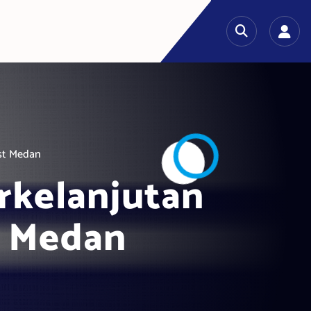
st Medan
rkelanjutan
t Medan