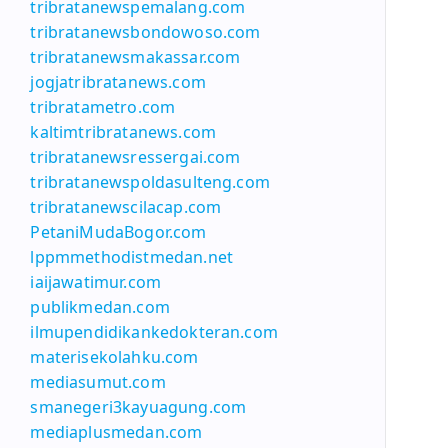
tribratanewspemalang.com
tribratanewsbondowoso.com
tribratanewsmakassar.com
jogjatribratanews.com
tribratametro.com
kaltimtribratanews.com
tribratanewsressergai.com
tribratanewspoldasulteng.com
tribratanewscilacap.com
PetaniMudaBogor.com
lppmmethodistmedan.net
iaijawatimur.com
publikmedan.com
ilmupendidikankedokteran.com
materisekolahku.com
mediasumut.com
smanegeri3kayuagung.com
mediaplusmedan.com