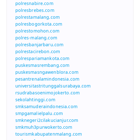
polresnabire.com
polresbrebes.com
polrestamalang.com
polresbogorkota.com
polrestomohon.com
polres-malang.com
polresbanjarbaru.com
polrestacirebon.com
polrespariamankota.com
puskesmasrembang.com
puskesmasngawenblora.com
pesantrenalamindonesia.com
universitastritunggalsurabaya.com
rsudrabasoenimojokerto.com
sekolahtinggi.com
smksamuderaindonesia.com
smpgamalielpalu.com
smknegeri2cilakucianjur.com
smkmuh3purwokerto.com
tourismkabupatenmalang.com