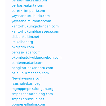
perbasimakassar.com
perbasi-jakarta.com
bareskrim-polri.com
yayasannurulhuda.com
yayasanalmuthohar.com
kantorhukumgedongan.com
kantorhukumbharasega.com
disbunkaltim.net
imikalbar.org
bkdjatim.com
percasi-jabar.com
pkbmbaitulwildancirebon.com
bantenmadani.com
pengkottipekanbaru.com
baleluhurmanado.com
NewsJayapura.com
lazisnubekasi.org
mgmppmpekalongan.org
smpn4bantarbolang.com
smpn1prembun.net
ponpes-alhalim.com