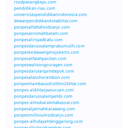
rsudpasangkayu.com
pendidikan-riau.com
universitaspendidikanindonesia.com
dewanpendidikankotablitar.com
ponpesalfattahsidoarjo.com
ponpesannimahbatam.com
ponpesalirsyadbatu.com
ponpesdarussalamprabumulih.com
ponpeskedawangmojokerto.com
ponpesalfalahpacitan.com
ponpeswalisongosragen.com
ponpesdarularqamdepok.com
ponpesalanshorambon.com
ponpesmambaussholihin2blitar.com
ponpes-alikhlaspasuruan.com
ponpesdarussalamjambi.com
ponpes-almubarakmakassar.com
ponpesaljannahkarawang.com
ponpesmilliniumsidoarjo.com
ponpes-alhidayahtenggarong.com
ponpesalbidayahjember.com