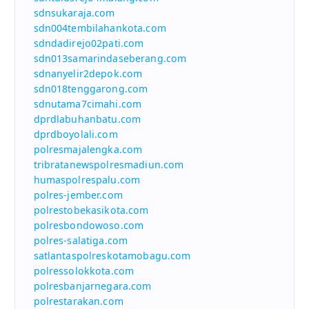
sdnsukaraja.com
sdn004tembilahankota.com
sdndadirejo02pati.com
sdn013samarindaseberang.com
sdnanyelir2depok.com
sdn018tenggarong.com
sdnutama7cimahi.com
dprdlabuhanbatu.com
dprdboyolali.com
polresmajalengka.com
tribratanewspolresmadiun.com
humaspolrespalu.com
polres-jember.com
polrestobekasikota.com
polresbondowoso.com
polres-salatiga.com
satlantaspolreskotamobagu.com
polressolokkota.com
polresbanjarnegara.com
polrestarakan.com