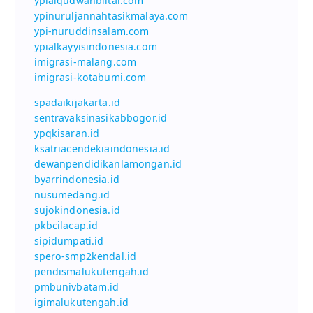
ypialqudwahblitar.com
ypinuruljannahtasikmalaya.com
ypi-nuruddinsalam.com
ypialkayyisindonesia.com
imigrasi-malang.com
imigrasi-kotabumi.com
spadaikijakarta.id
sentravaksinasikabbogor.id
ypqkisaran.id
ksatriacendekiaindonesia.id
dewanpendidikanlamongan.id
byarrindonesia.id
nusumedang.id
sujokindonesia.id
pkbcilacap.id
sipidumpati.id
spero-smp2kendal.id
pendismalukutengah.id
pmbunivbatam.id
igimalukutengah.id