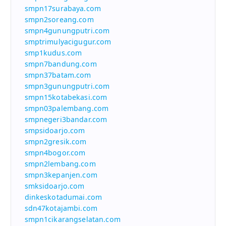
smpn17surabaya.com
smpn2soreang.com
smpn4gunungputri.com
smptrimulyacigugur.com
smp1kudus.com
smpn7bandung.com
smpn37batam.com
smpn3gunungputri.com
smpn15kotabekasi.com
smpn03palembang.com
smpnegeri3bandar.com
smpsidoarjo.com
smpn2gresik.com
smpn4bogor.com
smpn2lembang.com
smpn3kepanjen.com
smksidoarjo.com
dinkeskotadumai.com
sdn47kotajambi.com
smpn1cikarangselatan.com