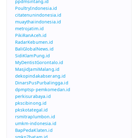
ppdmsintang.id
PoultryIndonesia.id
citatenunindonesia.id
muaythaiindonesia.id
metrojatim.id
PikiRanAceh.id
RadarKebumen.id
BaliGlobalNews.id
SidiKlamPung.id
MyDentistGorontalo.id
MasjidJamiMalang.id
dekopindakabserang.id
DinarsPusPurbalingga.id
dpmptsp-pemkomedan.id
perkisurabaya.id
pkscibinong.id
pkskotategal.id
rsmitraplumbon.id
umkm-indonesia.id
BapPedaKlaten.id
smkn7batam.id