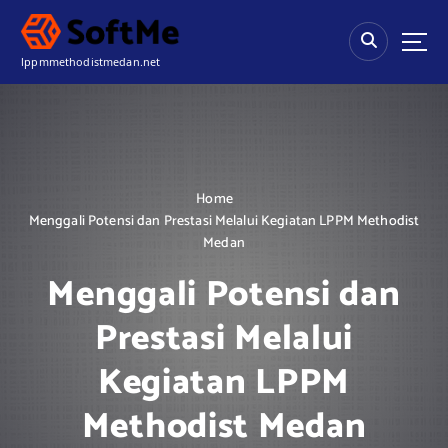
S
k
i
lppmmethodistmedan.net
p
t
o
c
o
n
Home
t
Menggali Potensi dan Prestasi Melalui Kegiatan LPPM Methodist
e
Medan
n
t
Menggali Potensi dan
Prestasi Melalui
Kegiatan LPPM
Methodist Medan