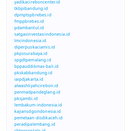
yadikacireboncenter.id
tkbpibandung.id
dpmptspbrebes.id
fmppbrebes.id
pdambantul.id
satgasinvestasiindonesia.id
lmcindonesia.id
diperpuskaciamis.id
pkpssurabaya.id
spgdtpemalang.id
bppauddikmas-bali.id
pkskabbandung.id
iaipdjakarta.id
alwashliyahcirebon.id
penmadpandeglang.id
pksjambi.id
lembakum-indonesia.id
kajiansdgsindonesia.id
pemetaan-disdikaceh.id
peradipalembang.id
cbtgorontalo.id