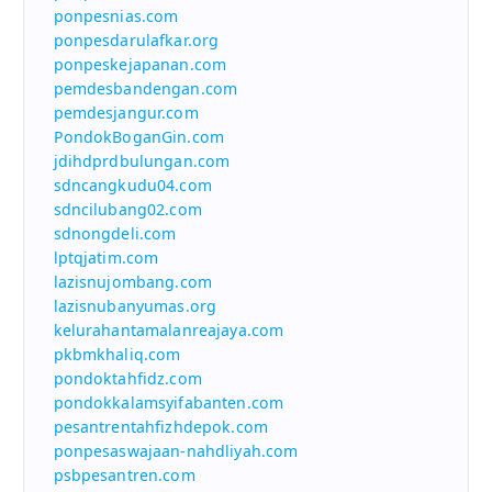
ponpesnias.com
ponpesdarulafkar.org
ponpeskejapanan.com
pemdesbandengan.com
pemdesjangur.com
PondokBoganGin.com
jdihdprdbulungan.com
sdncangkudu04.com
sdncilubang02.com
sdnongdeli.com
lptqjatim.com
lazisnujombang.com
lazisnubanyumas.org
kelurahantamalanreajaya.com
pkbmkhaliq.com
pondoktahfidz.com
pondokkalamsyifabanten.com
pesantrentahfizhdepok.com
ponpesaswajaan-nahdliyah.com
psbpesantren.com