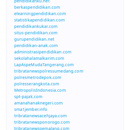
pendidikanku.net
berkaspendidikan.com
elearningpendidikan.com
statistikapendidikan.com
pendidikankukar.com
situs-pendidikan.com
gurupendidikan.net
pendidikan-anak.com
administrasipendidikan.com
sekolahalamalkarim.com
LapAspeMudaTangerang.com
tribratanewspolressumedang.com
polresmetrodepok.com
polresserangkota.com
MetropolisIndonesia.com
spt-pajak.com
amanahanaknegeri.com
sma1jember.info
tribratanewsacehjaya.com
tribratanewsponorogo.com
tribratanewspemalang.com