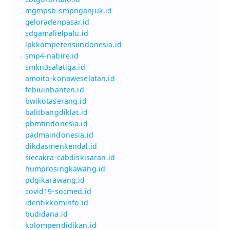
mgmpsb-smpnganjuk.id
geloradenpasar.id
sdgamalielpalu.id
lpkkompetensiindonesia.id
smp4-nabire.id
smkn3salatiga.id
amoito-konaweselatan.id
febiuinbanten.id
bwikotaserang.id
balitbangdiklat.id
pbmtindonesia.id
padmaindonesia.id
dikdasmenkendal.id
siecakra-cabdiskisaran.id
humprosingkawang.id
pdgikarawang.id
covid19-socmed.id
identikkominfo.id
budidana.id
kolompendidikan.id