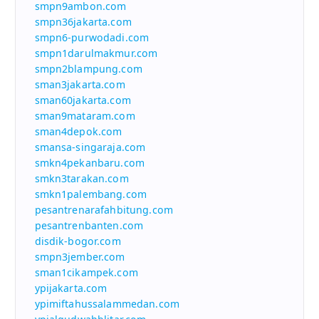
smpn9ambon.com
smpn36jakarta.com
smpn6-purwodadi.com
smpn1darulmakmur.com
smpn2blampung.com
sman3jakarta.com
sman60jakarta.com
sman9mataram.com
sman4depok.com
smansa-singaraja.com
smkn4pekanbaru.com
smkn3tarakan.com
smkn1palembang.com
pesantrenarafahbitung.com
pesantrenbanten.com
disdik-bogor.com
smpn3jember.com
sman1cikampek.com
ypijakarta.com
ypimiftahussalammedan.com