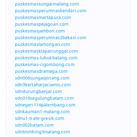
puskesmassungaimalang.com
puskesmasperumnaskendari.com
puskesmasmartapura.com
puskesmaspejagoan.com
puskesmasjambon.com
puskesmasperumnas2bekasi.com
puskesmaslamongan.com
puskesmasklapanunggal.com
puskesmas-lubukbatang.com
puskesmas-cigombong.com
puskesmasdramaga.com
sdn006sungaipinang.com
sdn3kertaharjaciamis.com
sdndurungbanjar.com
sdn010sagulungbatam.com
sdnegeri114palembang.com
sdnkauman1-malang.com
sdnu1-trate-gresik.com
sdn002batam.com
sdnblimbing3malang.com