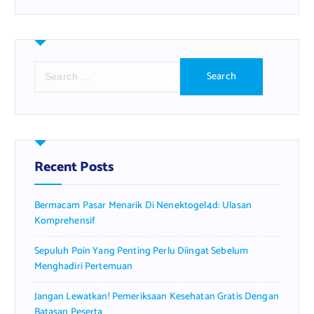
S
e
a
r
c
h
f
Recent Posts
o
r
Bermacam Pasar Menarik Di Nenektogel4d: Ulasan
:
Komprehensif
Sepuluh Poin Yang Penting Perlu Diingat Sebelum
Menghadiri Pertemuan
Jangan Lewatkan! Pemeriksaan Kesehatan Gratis Dengan
Batasan Peserta