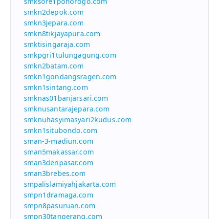
smksore1ponorogo.com
smkn2depok.com
smkn3jepara.com
smkn8tikjayapura.com
smktisingaraja.com
smkpgri1tulungagung.com
smkn2batam.com
smkn1gondangsragen.com
smkn1sintang.com
smknas01banjarsari.com
smknusantarajepara.com
smknuhasyimasyari2kudus.com
smkn1situbondo.com
sman-3-madiun.com
sman5makassar.com
sman3denpasar.com
sman3brebes.com
smpalislamiyahjakarta.com
smpn1dramaga.com
smpn8pasuruan.com
smpn30tangerang.com