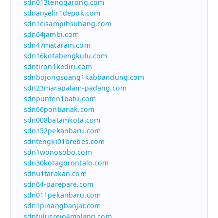
sdn013tenggarong.com
sdnanyelir1depok.com
sdn1cisampihsubang.com
sdn64jambi.com
sdn47mataram.com
sdn16kotabengkulu.com
sdntiron1kediri.com
sdnbojongsoang1kabbandung.com
sdn23marapalam-padang.com
sdnpunten1batu.com
sdn66pontianak.com
sdn008batamkota.com
sdn152pekanbaru.com
sdntengki01brebes.com
sdn1wonosobo.com
sdn30kotagorontalo.com
sdnu1tarakan.com
sdn64-parepare.com
sdn011pekanbaru.com
sdn1pinangbanjar.com
sdntulusrejo4malang.com