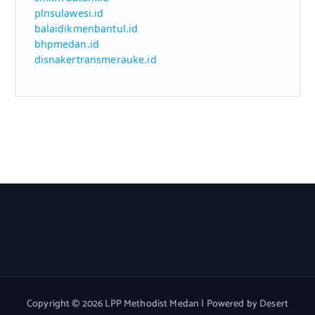
plnsulawesi.id
balaidikmenbantul.id
bhpmedan.id
disnakertransmerauke.id
Copyright © 2026 LPP Methodist Medan | Powered by
Desert