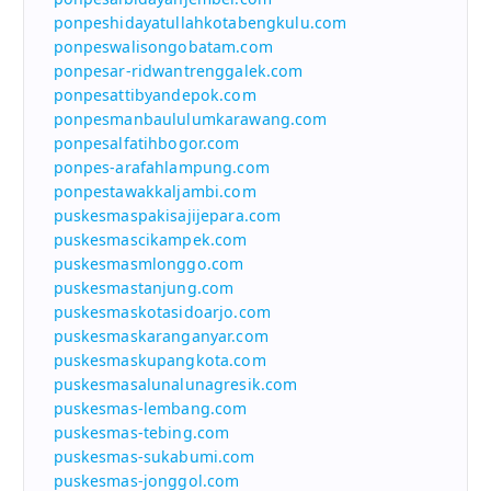
ponpeshidayatullahkotabengkulu.com
ponpeswalisongobatam.com
ponpesar-ridwantrenggalek.com
ponpesattibyandepok.com
ponpesmanbaululumkarawang.com
ponpesalfatihbogor.com
ponpes-arafahlampung.com
ponpestawakkaljambi.com
puskesmaspakisajijepara.com
puskesmascikampek.com
puskesmasmlonggo.com
puskesmastanjung.com
puskesmaskotasidoarjo.com
puskesmaskaranganyar.com
puskesmaskupangkota.com
puskesmasalunalunagresik.com
puskesmas-lembang.com
puskesmas-tebing.com
puskesmas-sukabumi.com
puskesmas-jonggol.com