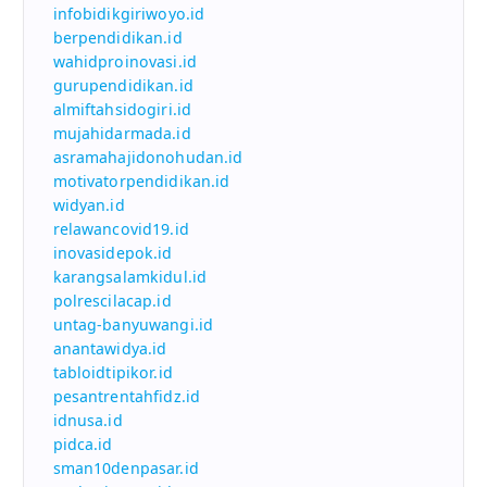
infobidikgiriwoyo.id
berpendidikan.id
wahidproinovasi.id
gurupendidikan.id
almiftahsidogiri.id
mujahidarmada.id
asramahajidonohudan.id
motivatorpendidikan.id
widyan.id
relawancovid19.id
inovasidepok.id
karangsalamkidul.id
polrescilacap.id
untag-banyuwangi.id
anantawidya.id
tabloidtipikor.id
pesantrentahfidz.id
idnusa.id
pidca.id
sman10denpasar.id