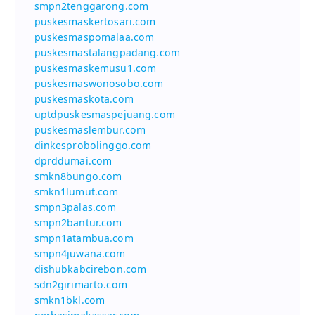
smpn2tenggarong.com
puskesmaskertosari.com
puskesmaspomalaa.com
puskesmastalangpadang.com
puskesmaskemusu1.com
puskesmaswonosobo.com
puskesmaskota.com
uptdpuskesmaspejuang.com
puskesmaslembur.com
dinkesprobolinggo.com
dprddumai.com
smkn8bungo.com
smkn1lumut.com
smpn3palas.com
smpn2bantur.com
smpn1atambua.com
smpn4juwana.com
dishubkabcirebon.com
sdn2girimarto.com
smkn1bkl.com