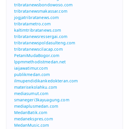
tribratanewsbondowoso.com
tribratanewsmakassar.com
jogjatribratanews.com
tribratametro.com
kaltimtribratanews.com
tribratanewsressergai.com
tribratanewspoldasulteng.com
tribratanewscilacap.com
PetaniMudaBogor.com
lppmmethodistmedan.net
iaijawatimur.com
publikmedan.com
ilmupendidikankedokteran.com
materisekolahku.com
mediasumut.com
smanegeri3kayuagung.com
mediaplusmedan.com
MedanBatik.com
medanekspres.com
MedanMusic.com