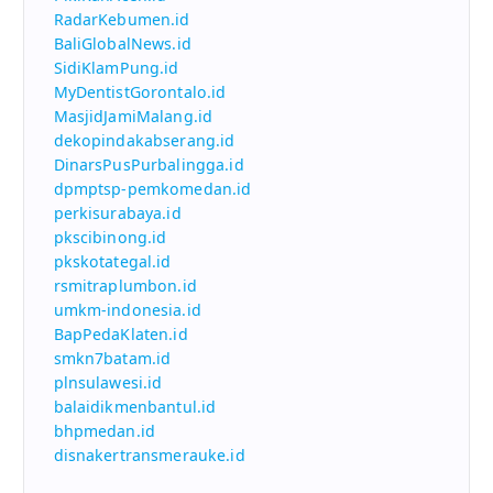
RadarKebumen.id
BaliGlobalNews.id
SidiKlamPung.id
MyDentistGorontalo.id
MasjidJamiMalang.id
dekopindakabserang.id
DinarsPusPurbalingga.id
dpmptsp-pemkomedan.id
perkisurabaya.id
pkscibinong.id
pkskotategal.id
rsmitraplumbon.id
umkm-indonesia.id
BapPedaKlaten.id
smkn7batam.id
plnsulawesi.id
balaidikmenbantul.id
bhpmedan.id
disnakertransmerauke.id