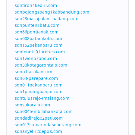
sdntiron1kediri.com
sdnbojongsoang1kabbandung.com
sdn23marapalam-padang.com
sdnpunten1batu.com
sdn66pontianak.com
sdn008batamkota.com
sdn152pekanbaru.com
sdntengki01brebes.com
sdn1wonosobo.com
sdn30kotagorontalo.com
sdnu1tarakan.com
sdn64-parepare.com
sdn011pekanbaru.com
sdn1pinangbanjar.com
sdntulusrejo4malang.com
sdnsukaraja.com
sdn004tembilahankota.com
sdndadirejo02pati.com
sdn013samarindaseberang.com
sdnanyelir2depok.com