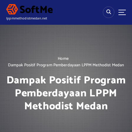
S
k
i
lppmmethodistmedan.net
p
t
o
c
o
n
Home
t
Dampak Positif Program Pemberdayaan LPPM Methodist Medan
e
n
Dampak Positif Program
t
Pemberdayaan LPPM
Methodist Medan