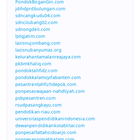
PondokBoganGin.com
jdihdprdbulungan.com
sdncangkudu04.com
sdncilubang02.com
sdnongdeli.com
lptqjatim.com
lazisnujombang.com
lazisnubanyumas.org
kelurahantamalanreajaya.com
pkbmkhaliq.com
pondoktahfidz.com
pondokkalamsyifabanten.com
pesantrentahfizhdepok.com
ponpesaswajaan-nahdliyah.com
psbpesantren.com
rsudpasangkayu.com
pendidikan-riau.com
universitaspendidikanindonesia.com
dewanpendidikankotablitar.com
ponpesalfattahsidoarjo.com
ponpesannimahbatam.com