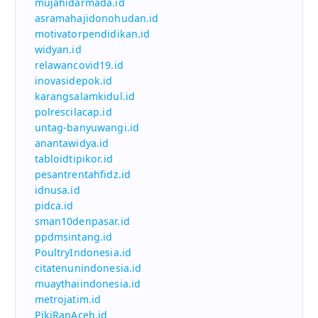
mujahidarmada.id
asramahajidonohudan.id
motivatorpendidikan.id
widyan.id
relawancovid19.id
inovasidepok.id
karangsalamkidul.id
polrescilacap.id
untag-banyuwangi.id
anantawidya.id
tabloidtipikor.id
pesantrentahfidz.id
idnusa.id
pidca.id
sman10denpasar.id
ppdmsintang.id
PoultryIndonesia.id
citatenunindonesia.id
muaythaiindonesia.id
metrojatim.id
PikiRanAceh.id