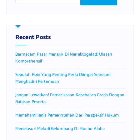
e
a
r
c
h
f
Recent Posts
o
r
Bermacam Pasar Menarik Di Nenektogel4d: Ulasan
:
Komprehensif
Sepuluh Poin Yang Penting Perlu Diingat Sebelum
Menghadiri Pertemuan
Jangan Lewatkan! Pemeriksaan Kesehatan Gratis Dengan
Batasan Peserta
Memahami Jenis Pemerintahan Dari Perspektif Hukum
Menelusuri Melodi Gelombang Di Mucho Aloha