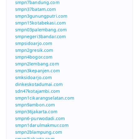
smpn7bandung.com
smpn37batam.com
smpn3gunungputri.com
smpn15kotabekasi.com
smpn03palembang.com
smpnegeri3bandar.com
smpsidoarjo.com
smpn2gresik.com
smpn4bogor.com
smpn2lembang.com
smpn3kepanjen.com
smksidoarjo.com
dinkeskotadumai.com
sdn47kotajambi.com
smpn1cikarangselatan.com
smpn9ambon.com
smpn36jakarta.com
smpn6-purwodadi.com
smpn1darulmakmur.com
smpn2blampung.com
sman3jakarta.com