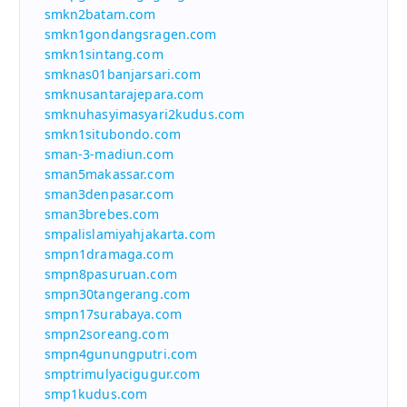
smkn2batam.com
smkn1gondangsragen.com
smkn1sintang.com
smknas01banjarsari.com
smknusantarajepara.com
smknuhasyimasyari2kudus.com
smkn1situbondo.com
sman-3-madiun.com
sman5makassar.com
sman3denpasar.com
sman3brebes.com
smpalislamiyahjakarta.com
smpn1dramaga.com
smpn8pasuruan.com
smpn30tangerang.com
smpn17surabaya.com
smpn2soreang.com
smpn4gunungputri.com
smptrimulyacigugur.com
smp1kudus.com