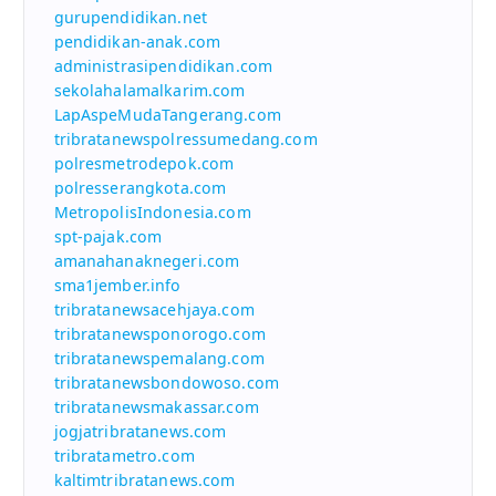
gurupendidikan.net
pendidikan-anak.com
administrasipendidikan.com
sekolahalamalkarim.com
LapAspeMudaTangerang.com
tribratanewspolressumedang.com
polresmetrodepok.com
polresserangkota.com
MetropolisIndonesia.com
spt-pajak.com
amanahanaknegeri.com
sma1jember.info
tribratanewsacehjaya.com
tribratanewsponorogo.com
tribratanewspemalang.com
tribratanewsbondowoso.com
tribratanewsmakassar.com
jogjatribratanews.com
tribratametro.com
kaltimtribratanews.com