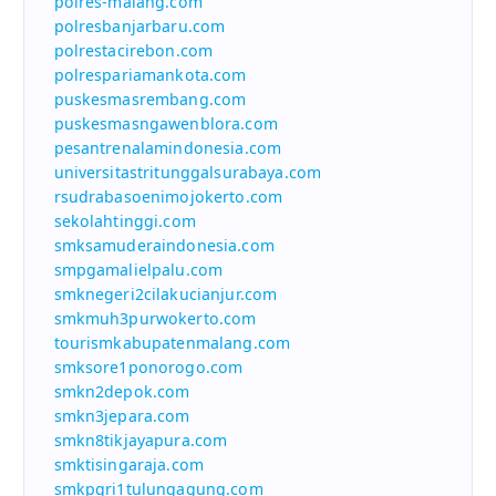
polres-malang.com
polresbanjarbaru.com
polrestacirebon.com
polrespariamankota.com
puskesmasrembang.com
puskesmasngawenblora.com
pesantrenalamindonesia.com
universitastritunggalsurabaya.com
rsudrabasoenimojokerto.com
sekolahtinggi.com
smksamuderaindonesia.com
smpgamalielpalu.com
smknegeri2cilakucianjur.com
smkmuh3purwokerto.com
tourismkabupatenmalang.com
smksore1ponorogo.com
smkn2depok.com
smkn3jepara.com
smkn8tikjayapura.com
smktisingaraja.com
smkpgri1tulungagung.com