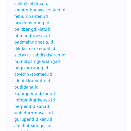
smkn3salatiga.id
amoito-konaweselatan.id
febiuinbanten.id
bwikotaserang.id
balitbangdiklat.id
pbmtindonesia.id
padmaindonesia.id
dikdasmenkendal.id
siecakra-cabdiskisaran.id
humprosingkawang.id
pdgikarawang.id
covid19-socmed.id
identikkominfo.id
budidana.id
kolompendidikan.id
infobidikgiriwoyo.id
berpendidikan.id
wahidproinovasi.id
gurupendidikan.id
almiftahsidogiri.id