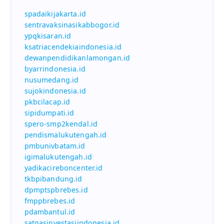
spadaikijakarta.id
sentravaksinasikabbogor.id
ypqkisaran.id
ksatriacendekiaindonesia.id
dewanpendidikanlamongan.id
byarrindonesia.id
nusumedang.id
sujokindonesia.id
pkbcilacap.id
sipidumpati.id
spero-smp2kendal.id
pendismalukutengah.id
pmbunivbatam.id
igimalukutengah.id
yadikacireboncenter.id
tkbpibandung.id
dpmptspbrebes.id
fmppbrebes.id
pdambantul.id
satgasinvestasiindonesia.id