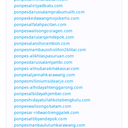
ponpesalirsyadbatu.com
ponpesdarussalamprabumulih.com
ponpeskedawangmojokerto.com
ponpesalfalahpacitan.com
ponpeswalisongosragen.com
ponpesdarularqamdepok.com
ponpesalanshorambon.com
ponpesmambaussholihin2blitar.com
ponpes-alikhlaspasuruan.com
ponpesdarussalamjambi.com
ponpes-almubarakmakassar.com
ponpesaljannahkarawang.com
ponpesmilliniumsidoarjo.com
ponpes-alhidayahtenggarong.com
ponpesalbidayahjember.com
ponpeshidayatullahkotabengkulu.com
ponpeswalisongobatam.com
ponpesar-ridwantrenggalek.com
ponpesattibyandepok.com
ponpesmanbaululumkarawang.com