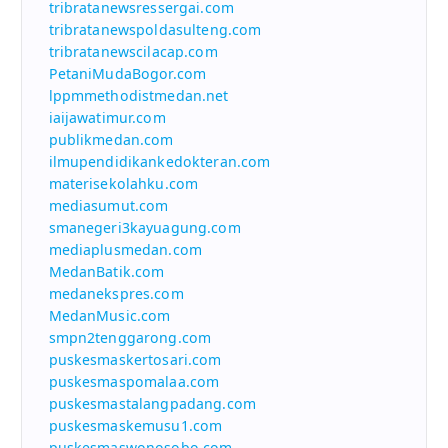
tribratanewsressergai.com
tribratanewspoldasulteng.com
tribratanewscilacap.com
PetaniMudaBogor.com
lppmmethodistmedan.net
iaijawatimur.com
publikmedan.com
ilmupendidikankedokteran.com
materisekolahku.com
mediasumut.com
smanegeri3kayuagung.com
mediaplusmedan.com
MedanBatik.com
medanekspres.com
MedanMusic.com
smpn2tenggarong.com
puskesmaskertosari.com
puskesmaspomalaa.com
puskesmastalangpadang.com
puskesmaskemusu1.com
puskesmaswonosobo.com