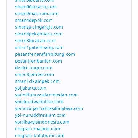
sman60jakarta.com
sman9mataram.com
sman4depok.com
smansa-singaraja.com
smkn4pekanbaru.com
smkn3tarakan.com
smkn1palembang.com
pesantrenarafahbitung.com
pesantrenbanten.com
disdik-bogor.com
smpn3jember.com
sman1cikampek.com
ypijakarta.com
ypimiftahussalammedan.com
ypialqudwahblitar.com
ypinuruljannahtasikmalaya.com
ypi-nuruddinsalam.com
ypialkayyisindonesia.com
imigrasi-malang.com
imigrasi-kotabumi.com