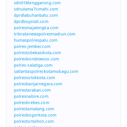
sdn018tenggarong.com
sdnutama7cimahi.com
dprdlabuhanbatu.com
dprdboyolali.com
polresmajalengka.com
tribratanewspolresmadiun.com
humaspolrespalu.com
polres-jember.com
polrestobekasikota.com
polresbondowoso.com
polres-salatiga.com
satlantaspolreskotamobagu.com
polressolokkota.com
polresbanjarnegara.com
polrestarakan.com
polresnabire.com
polresbrebes.com
polrestamalang.com
polresbogorkota.com
polrestomohon.com