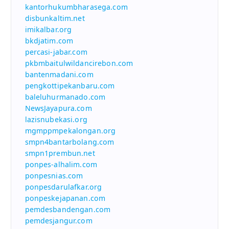
kantorhukumbharasega.com
disbunkaltim.net
imikalbar.org
bkdjatim.com
percasi-jabar.com
pkbmbaitulwildancirebon.com
bantenmadani.com
pengkottipekanbaru.com
baleluhurmanado.com
NewsJayapura.com
lazisnubekasi.org
mgmppmpekalongan.org
smpn4bantarbolang.com
smpn1prembun.net
ponpes-alhalim.com
ponpesnias.com
ponpesdarulafkar.org
ponpeskejapanan.com
pemdesbandengan.com
pemdesjangur.com