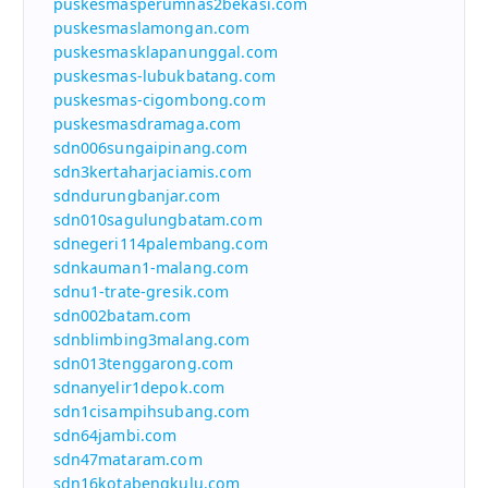
puskesmasperumnas2bekasi.com
puskesmaslamongan.com
puskesmasklapanunggal.com
puskesmas-lubukbatang.com
puskesmas-cigombong.com
puskesmasdramaga.com
sdn006sungaipinang.com
sdn3kertaharjaciamis.com
sdndurungbanjar.com
sdn010sagulungbatam.com
sdnegeri114palembang.com
sdnkauman1-malang.com
sdnu1-trate-gresik.com
sdn002batam.com
sdnblimbing3malang.com
sdn013tenggarong.com
sdnanyelir1depok.com
sdn1cisampihsubang.com
sdn64jambi.com
sdn47mataram.com
sdn16kotabengkulu.com