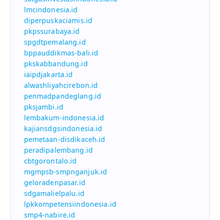
lmcindonesia.id
diperpuskaciamis.id
pkpssurabaya.id
spgdtpemalang.id
bppauddikmas-bali.id
pkskabbandung.id
iaipdjakarta.id
alwashliyahcirebon.id
penmadpandeglang.id
pksjambi.id
lembakum-indonesia.id
kajiansdgsindonesia.id
pemetaan-disdikaceh.id
peradipalembang.id
cbtgorontalo.id
mgmpsb-smpnganjuk.id
geloradenpasar.id
sdgamalielpalu.id
lpkkompetensiindonesia.id
smp4-nabire.id