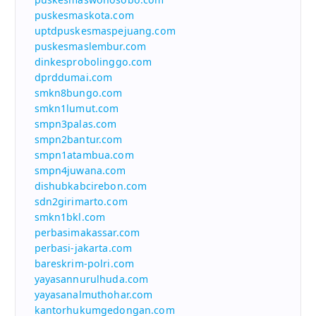
puskesmaskota.com
uptdpuskesmaspejuang.com
puskesmaslembur.com
dinkesprobolinggo.com
dprddumai.com
smkn8bungo.com
smkn1lumut.com
smpn3palas.com
smpn2bantur.com
smpn1atambua.com
smpn4juwana.com
dishubkabcirebon.com
sdn2girimarto.com
smkn1bkl.com
perbasimakassar.com
perbasi-jakarta.com
bareskrim-polri.com
yayasannurulhuda.com
yayasanalmuthohar.com
kantorhukumgedongan.com