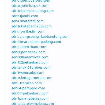
sdn013tenggarong.com
sdnanyelir1depok.com
sdn1cisampihsubang.com
sdn64jambi.com
sdn47mataram.com
sdn16kotabengkulu.com
sdntiron1kediri.com
sdnbojongsoang1kabbandung.com
sdn23marapalam-padang.com
sdnpunten1batu.com
sdn66pontianak.com
sdn008batamkota.com
sdn152pekanbaru.com
sdntengki01brebes.com
sdn1wonosobo.com
sdn30kotagorontalo.com
sdnu1tarakan.com
sdn64-parepare.com
sdn011pekanbaru.com
sdn1pinangbanjar.com
sdntulusrejo4malang.com