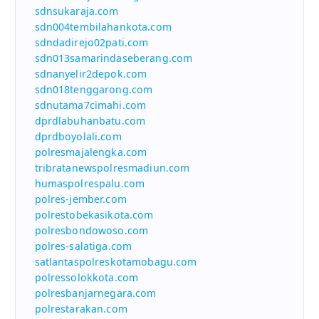
sdnsukaraja.com
sdn004tembilahankota.com
sdndadirejo02pati.com
sdn013samarindaseberang.com
sdnanyelir2depok.com
sdn018tenggarong.com
sdnutama7cimahi.com
dprdlabuhanbatu.com
dprdboyolali.com
polresmajalengka.com
tribratanewspolresmadiun.com
humaspolrespalu.com
polres-jember.com
polrestobekasikota.com
polresbondowoso.com
polres-salatiga.com
satlantaspolreskotamobagu.com
polressolokkota.com
polresbanjarnegara.com
polrestarakan.com