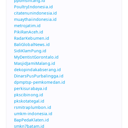
ppdmsintang.id
PoultryIndonesia.id
citatenunindonesia.id
muaythaiindonesia.id
metrojatim.id
PikiRanAceh.id
RadarKebumen.id
BaliGlobalNews.id
SidiKlamPung.id
MyDentistGorontalo.id
MasjidJamiMalang.id
dekopindakabserang.id
DinarsPusPurbalingga.id
dpmptsp-pemkomedan.id
perkisurabaya.id
pkscibinong.id
pkskotategal.id
rsmitraplumbon.id
umkm-indonesia.id
BapPedaKlaten.id
smkn7batam.id