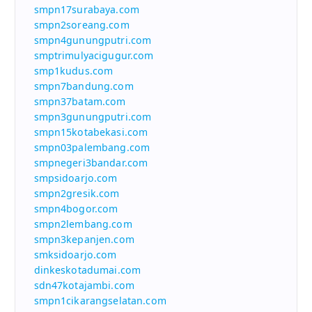
smpn17surabaya.com
smpn2soreang.com
smpn4gunungputri.com
smptrimulyacigugur.com
smp1kudus.com
smpn7bandung.com
smpn37batam.com
smpn3gunungputri.com
smpn15kotabekasi.com
smpn03palembang.com
smpnegeri3bandar.com
smpsidoarjo.com
smpn2gresik.com
smpn4bogor.com
smpn2lembang.com
smpn3kepanjen.com
smksidoarjo.com
dinkeskotadumai.com
sdn47kotajambi.com
smpn1cikarangselatan.com