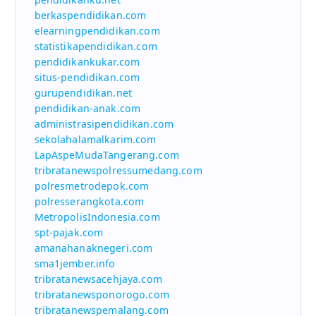
berkaspendidikan.com
elearningpendidikan.com
statistikapendidikan.com
pendidikankukar.com
situs-pendidikan.com
gurupendidikan.net
pendidikan-anak.com
administrasipendidikan.com
sekolahalamalkarim.com
LapAspeMudaTangerang.com
tribratanewspolressumedang.com
polresmetrodepok.com
polresserangkota.com
MetropolisIndonesia.com
spt-pajak.com
amanahanaknegeri.com
sma1jember.info
tribratanewsacehjaya.com
tribratanewsponorogo.com
tribratanewspemalang.com