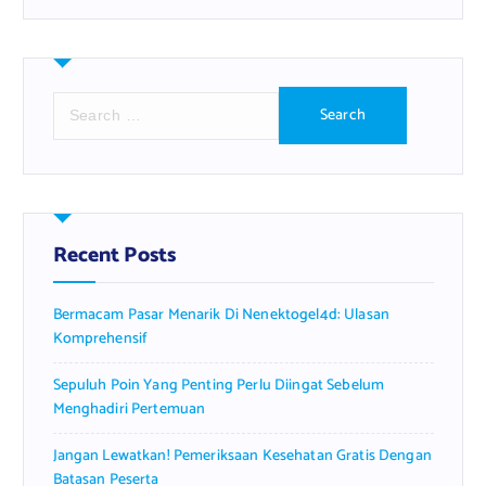
S
e
a
r
c
h
f
Recent Posts
o
r
Bermacam Pasar Menarik Di Nenektogel4d: Ulasan
:
Komprehensif
Sepuluh Poin Yang Penting Perlu Diingat Sebelum
Menghadiri Pertemuan
Jangan Lewatkan! Pemeriksaan Kesehatan Gratis Dengan
Batasan Peserta