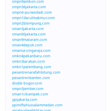
smpn9ambon.com
smpn36jakarta.com
smpn6-purwodadi.com
smpn1darulmakmur.com
smpn2blampung.com
sman3jakarta.com
sman60jakarta.com
sman9mataram.com
sman4depok.com
smansa-singaraja.com
smkn4pekanbaru.com
smkn3tarakan.com
smkn1palembang.com
pesantrenarafahbitung.com
pesantrenbanten.com
disdik-bogor.com
smpn3jember.com
sman1cikampek.com
ypijakarta.com
ypimiftahussalammedan.com
ypialqudwahblitar.com