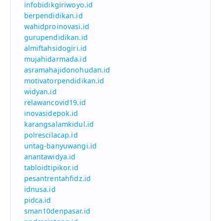
infobidikgiriwoyo.id
berpendidikan.id
wahidproinovasi.id
gurupendidikan.id
almiftahsidogiri.id
mujahidarmada.id
asramahajidonohudan.id
motivatorpendidikan.id
widyan.id
relawancovid19.id
inovasidepok.id
karangsalamkidul.id
polrescilacap.id
untag-banyuwangi.id
anantawidya.id
tabloidtipikor.id
pesantrentahfidz.id
idnusa.id
pidca.id
sman10denpasar.id