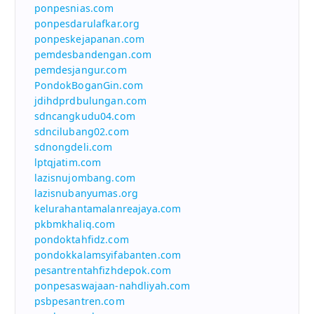
ponpesnias.com
ponpesdarulafkar.org
ponpeskejapanan.com
pemdesbandengan.com
pemdesjangur.com
PondokBoganGin.com
jdihdprdbulungan.com
sdncangkudu04.com
sdncilubang02.com
sdnongdeli.com
lptqjatim.com
lazisnujombang.com
lazisnubanyumas.org
kelurahantamalanreajaya.com
pkbmkhaliq.com
pondoktahfidz.com
pondokkalamsyifabanten.com
pesantrentahfizhdepok.com
ponpesaswajaan-nahdliyah.com
psbpesantren.com