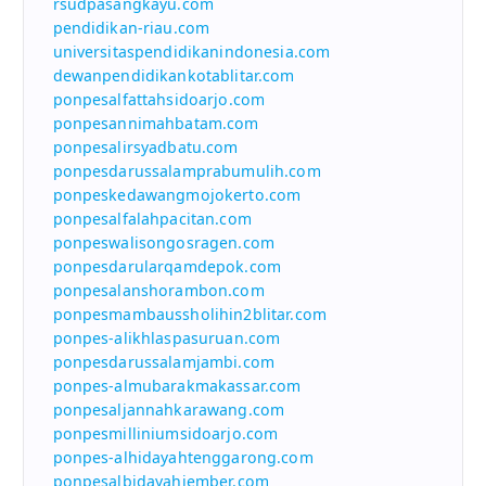
rsudpasangkayu.com
pendidikan-riau.com
universitaspendidikanindonesia.com
dewanpendidikankotablitar.com
ponpesalfattahsidoarjo.com
ponpesannimahbatam.com
ponpesalirsyadbatu.com
ponpesdarussalamprabumulih.com
ponpeskedawangmojokerto.com
ponpesalfalahpacitan.com
ponpeswalisongosragen.com
ponpesdarularqamdepok.com
ponpesalanshorambon.com
ponpesmambaussholihin2blitar.com
ponpes-alikhlaspasuruan.com
ponpesdarussalamjambi.com
ponpes-almubarakmakassar.com
ponpesaljannahkarawang.com
ponpesmilliniumsidoarjo.com
ponpes-alhidayahtenggarong.com
ponpesalbidayahjember.com