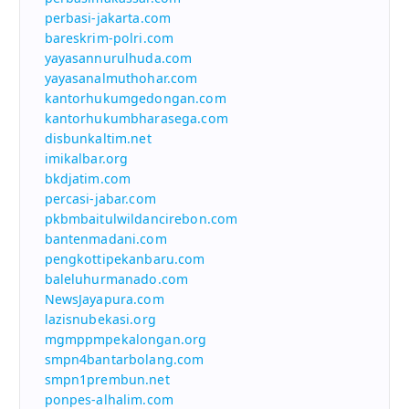
perbasi-jakarta.com
bareskrim-polri.com
yayasannurulhuda.com
yayasanalmuthohar.com
kantorhukumgedongan.com
kantorhukumbharasega.com
disbunkaltim.net
imikalbar.org
bkdjatim.com
percasi-jabar.com
pkbmbaitulwildancirebon.com
bantenmadani.com
pengkottipekanbaru.com
baleluhurmanado.com
NewsJayapura.com
lazisnubekasi.org
mgmppmpekalongan.org
smpn4bantarbolang.com
smpn1prembun.net
ponpes-alhalim.com