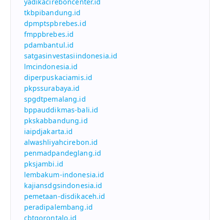
yadikacireboncenter.id
tkbpibandung.id
dpmptspbrebes.id
fmppbrebes.id
pdambantul.id
satgasinvestasiindonesia.id
lmcindonesia.id
diperpuskaciamis.id
pkpssurabaya.id
spgdtpemalang.id
bppauddikmas-bali.id
pkskabbandung.id
iaipdjakarta.id
alwashliyahcirebon.id
penmadpandeglang.id
pksjambi.id
lembakum-indonesia.id
kajiansdgsindonesia.id
pemetaan-disdikaceh.id
peradipalembang.id
cbtgorontalo.id