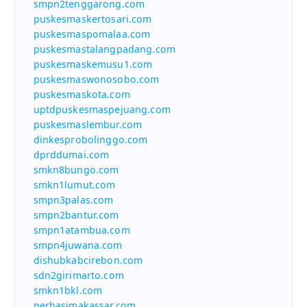
smpn2tenggarong.com
puskesmaskertosari.com
puskesmaspomalaa.com
puskesmastalangpadang.com
puskesmaskemusu1.com
puskesmaswonosobo.com
puskesmaskota.com
uptdpuskesmaspejuang.com
puskesmaslembur.com
dinkesprobolinggo.com
dprddumai.com
smkn8bungo.com
smkn1lumut.com
smpn3palas.com
smpn2bantur.com
smpn1atambua.com
smpn4juwana.com
dishubkabcirebon.com
sdn2girimarto.com
smkn1bkl.com
perbasimakassar.com