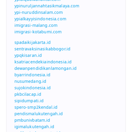
ypinuruljannahtasikmalaya.com
ypi-nuruddinsalam.com
ypialkayyisindonesia.com
imigrasi-malang.com
imigrasi-kotabumi.com
spadaikijakarta.id
sentravaksinasikabbogor.id
ypqkisaran.id
ksatriacendekiaindonesia.id
dewanpendidikanlamongan.id
byarrindonesia.id
nusumedang.id
sujokindonesia.id
pkbcilacap.id
sipidumpati.id
spero-smp2kendal.id
pendismalukutengah.id
pmbunivbatam.id
igimalukutengah.id