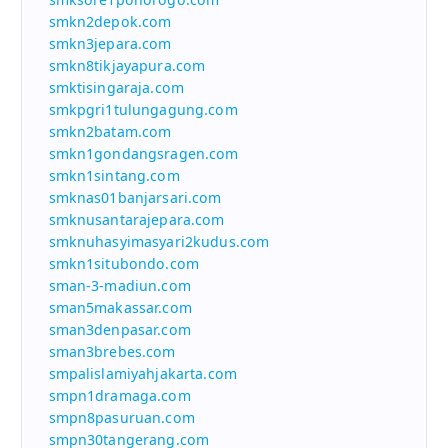
smkn2depok.com
smkn3jepara.com
smkn8tikjayapura.com
smktisingaraja.com
smkpgri1tulungagung.com
smkn2batam.com
smkn1gondangsragen.com
smkn1sintang.com
smknas01banjarsari.com
smknusantarajepara.com
smknuhasyimasyari2kudus.com
smkn1situbondo.com
sman-3-madiun.com
sman5makassar.com
sman3denpasar.com
sman3brebes.com
smpalislamiyahjakarta.com
smpn1dramaga.com
smpn8pasuruan.com
smpn30tangerang.com