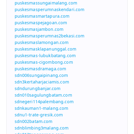
puskesmassungaimalang.com
puskesmasperumnaskendari.com
puskesmasmartapura.com
puskesmaspejagoan.com
puskesmasjambon.com
puskesmasperumnas2bekasi.com
puskesmaslamongan.com
puskesmasklapanunggal.com
puskesmas-lubukbatang.com
puskesmas-cigombong.com
puskesmasdramaga.com
sdn006sungaipinang.com
sdn3kertaharjaciamis.com
sdndurungbanjar.com
sdn010sagulungbatam.com
sdnegeri114palembang.com
sdnkauman1-malang.com
sdnu1-trate-gresik.com
sdn002batam.com
sdnblimbing3malang.com