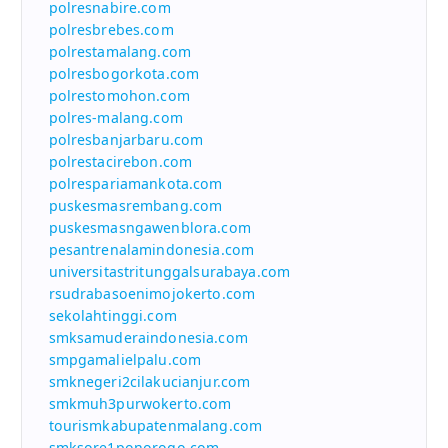
polresnabire.com
polresbrebes.com
polrestamalang.com
polresbogorkota.com
polrestomohon.com
polres-malang.com
polresbanjarbaru.com
polrestacirebon.com
polrespariamankota.com
puskesmasrembang.com
puskesmasngawenblora.com
pesantrenalamindonesia.com
universitastritunggalsurabaya.com
rsudrabasoenimojokerto.com
sekolahtinggi.com
smksamuderaindonesia.com
smpgamalielpalu.com
smknegeri2cilakucianjur.com
smkmuh3purwokerto.com
tourismkabupatenmalang.com
smksore1ponorogo.com