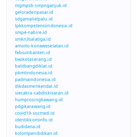
mgmpsb-smpnganjuk.id
geloradenpasar.id
sdgamalielpalu.id
lpkkompetensiindonesia.id
smp4-nabire.id
smkn3salatiga.id
amoito-konaweselatan.id
febiuinbanten.id
bwikotaserang.id
balitbangdiklat.id
pbmtindonesia.id
padmaindonesia.id
dikdasmenkendal.id
siecakra-cabdiskisaran.id
humprosingkawang.id
pdgikarawang.id
covid19-socmed.id
identikkominfo.id
budidana.id
kolompendidikan.id