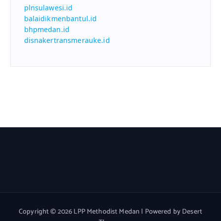
plnsulawesi.id
balaidikmenbantul.id
bhpmedan.id
disnakertransmerauke.id
Copyright © 2026 LPP Methodist Medan | Powered by
Desert