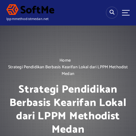
S
k
i
lppmmethodistmedan.net
p
t
o
c
o
n
Home
t
Strategi Pendidikan Berbasis Kearifan Lokal dari LPPM Methodist
e
Medan
n
t
Strategi Pendidikan
Berbasis Kearifan Lokal
dari LPPM Methodist
Medan