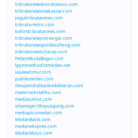
tribratanewsbondowoso.com
tribratanewsmakassar.com
jogjatribratanews.com
tribratametro.com
kaltimtribratanews.com
tribratanewsressergai.com
tribratanewspoldasulteng.com
tribratanewscilacap.com
PetaniMudaBogor.com
lppmmethodistmedan.net
iaijawatimur.com
publikmedan.com
ilmupendidikankedokteran.com
materisekolahku.com
mediasumut.com
smanegeri3kayuagung.com
mediaplusmedan.com
MedanBatik.com
medanekspres.com
MedanMusic.com