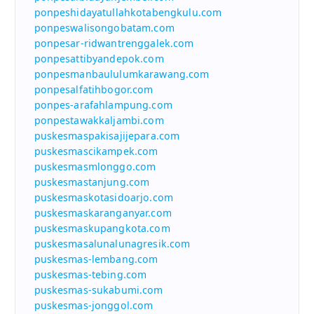
ponpeshidayatullahkotabengkulu.com
ponpeswalisongobatam.com
ponpesar-ridwantrenggalek.com
ponpesattibyandepok.com
ponpesmanbaululumkarawang.com
ponpesalfatihbogor.com
ponpes-arafahlampung.com
ponpestawakkaljambi.com
puskesmaspakisajijepara.com
puskesmascikampek.com
puskesmasmlonggo.com
puskesmastanjung.com
puskesmaskotasidoarjo.com
puskesmaskaranganyar.com
puskesmaskupangkota.com
puskesmasalunalunagresik.com
puskesmas-lembang.com
puskesmas-tebing.com
puskesmas-sukabumi.com
puskesmas-jonggol.com