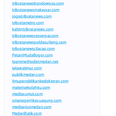
tribratanewsbondowoso.com
tribratanewsmakassar.com
jogjatribratanews.com
tribratametro.com
kaltimtribratanews.com
tribratanewsressergai.com
tribratanewspoldasulteng.com
tribratanewscilacap.com
PetaniMudaBogor.com
lppmmethodistmedan.net
iaijawatimur.com
publikmedan.com
ilmupendidikankedokteran.com
materisekolahku.com
mediasumut.com
smanegeri3kayuagung.com
mediaplusmedan.com
MedanBatik.com