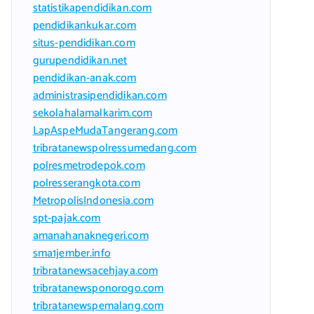
statistikapendidikan.com
pendidikankukar.com
situs-pendidikan.com
gurupendidikan.net
pendidikan-anak.com
administrasipendidikan.com
sekolahalamalkarim.com
LapAspeMudaTangerang.com
tribratanewspolressumedang.com
polresmetrodepok.com
polresserangkota.com
MetropolisIndonesia.com
spt-pajak.com
amanahanaknegeri.com
sma1jember.info
tribratanewsacehjaya.com
tribratanewsponorogo.com
tribratanewspemalang.com