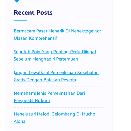
h
f
Recent Posts
o
r
Bermacam Pasar Menarik Di Nenektogel4d:
:
Ulasan Komprehensif
Sepuluh Poin Yang Penting Perlu Diingat
Sebelum Menghadiri Pertemuan
Jangan Lewatkan! Pemeriksaan Kesehatan
Gratis Dengan Batasan Peserta
Memahami Jenis Pemerintahan Dari
Perspektif Hukum
Menelusuri Melodi Gelombang Di Mucho
Aloha