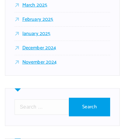
March 2025
February 2025
January 2025
December 2024
November 2024
S
e
a
r
c