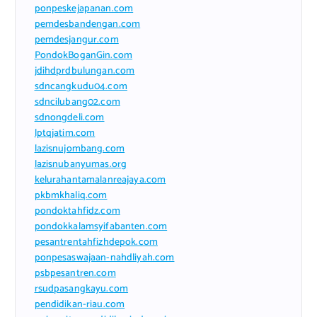
ponpeskejapanan.com
pemdesbandengan.com
pemdesjangur.com
PondokBoganGin.com
jdihdprdbulungan.com
sdncangkudu04.com
sdncilubang02.com
sdnongdeli.com
lptqjatim.com
lazisnujombang.com
lazisnubanyumas.org
kelurahantamalanreajaya.com
pkbmkhaliq.com
pondoktahfidz.com
pondokkalamsyifabanten.com
pesantrentahfizhdepok.com
ponpesaswajaan-nahdliyah.com
psbpesantren.com
rsudpasangkayu.com
pendidikan-riau.com