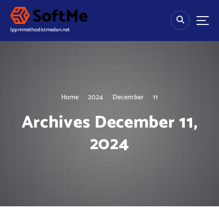
S
k
i
lppmmethodistmedan.net
p
t
o
c
o
n
Home
2024
December
11
t
e
Archives December 11,
n
t
2024