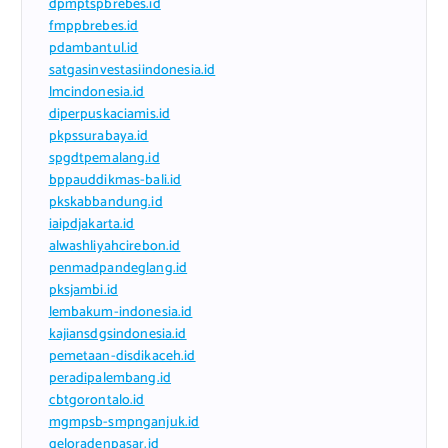
dpmptspbrebes.id
fmppbrebes.id
pdambantul.id
satgasinvestasiindonesia.id
lmcindonesia.id
diperpuskaciamis.id
pkpssurabaya.id
spgdtpemalang.id
bppauddikmas-bali.id
pkskabbandung.id
iaipdjakarta.id
alwashliyahcirebon.id
penmadpandeglang.id
pksjambi.id
lembakum-indonesia.id
kajiansdgsindonesia.id
pemetaan-disdikaceh.id
peradipalembang.id
cbtgorontalo.id
mgmpsb-smpnganjuk.id
geloradenpasar.id