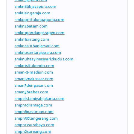
smkn3jepara.com
smkn8tikjayapura.com
smktisingaraja.com
smkpgri1tulungagung.com
smkn2batam.com
smkn1gondangsragen.com
smkn1sintang.com
smknas01banjarsari.com
smknusantarajepara.com
smknuhasyimasyari2kudus.com
smkn1situbondo.com
sman-3-madiun.com
sman5makassar.com
sman3denpasar.com
sman3brebes.com
smpalislamiyahjakarta.com
smpn1dramaga.com
smpn8pasuruan.com
smpn30tangerang.com
smpn17surabaya.com
smpn2soreang.com