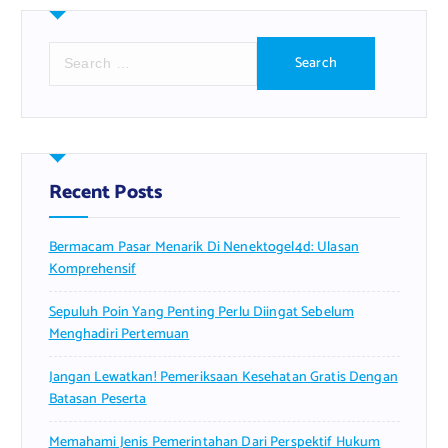
S
e
a
r
c
h
f
Recent Posts
o
r
Bermacam Pasar Menarik Di Nenektogel4d: Ulasan
:
Komprehensif
Sepuluh Poin Yang Penting Perlu Diingat Sebelum
Menghadiri Pertemuan
Jangan Lewatkan! Pemeriksaan Kesehatan Gratis Dengan
Batasan Peserta
Memahami Jenis Pemerintahan Dari Perspektif Hukum