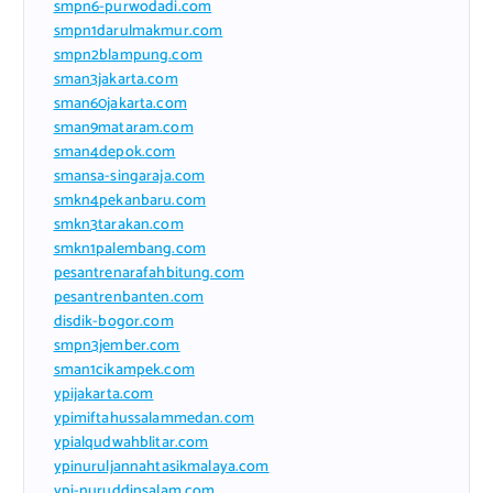
smpn6-purwodadi.com
smpn1darulmakmur.com
smpn2blampung.com
sman3jakarta.com
sman60jakarta.com
sman9mataram.com
sman4depok.com
smansa-singaraja.com
smkn4pekanbaru.com
smkn3tarakan.com
smkn1palembang.com
pesantrenarafahbitung.com
pesantrenbanten.com
disdik-bogor.com
smpn3jember.com
sman1cikampek.com
ypijakarta.com
ypimiftahussalammedan.com
ypialqudwahblitar.com
ypinuruljannahtasikmalaya.com
ypi-nuruddinsalam.com