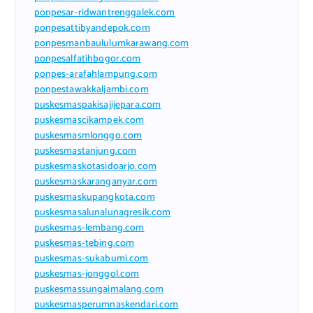
ponpesar-ridwantrenggalek.com
ponpesattibyandepok.com
ponpesmanbaululumkarawang.com
ponpesalfatihbogor.com
ponpes-arafahlampung.com
ponpestawakkaljambi.com
puskesmaspakisajijepara.com
puskesmascikampek.com
puskesmasmlonggo.com
puskesmastanjung.com
puskesmaskotasidoarjo.com
puskesmaskaranganyar.com
puskesmaskupangkota.com
puskesmasalunalunagresik.com
puskesmas-lembang.com
puskesmas-tebing.com
puskesmas-sukabumi.com
puskesmas-jonggol.com
puskesmassungaimalang.com
puskesmasperumnaskendari.com