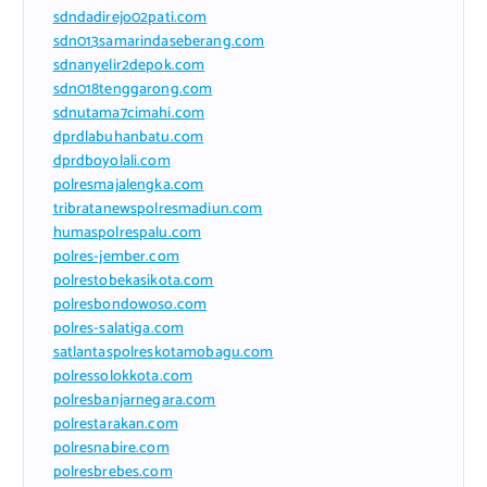
sdndadirejo02pati.com
sdn013samarindaseberang.com
sdnanyelir2depok.com
sdn018tenggarong.com
sdnutama7cimahi.com
dprdlabuhanbatu.com
dprdboyolali.com
polresmajalengka.com
tribratanewspolresmadiun.com
humaspolrespalu.com
polres-jember.com
polrestobekasikota.com
polresbondowoso.com
polres-salatiga.com
satlantaspolreskotamobagu.com
polressolokkota.com
polresbanjarnegara.com
polrestarakan.com
polresnabire.com
polresbrebes.com