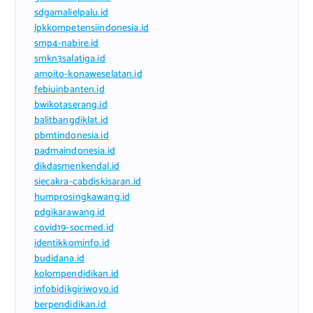
sdgamalielpalu.id
lpkkompetensiindonesia.id
smp4-nabire.id
smkn3salatiga.id
amoito-konaweselatan.id
febiuinbanten.id
bwikotaserang.id
balitbangdiklat.id
pbmtindonesia.id
padmaindonesia.id
dikdasmenkendal.id
siecakra-cabdiskisaran.id
humprosingkawang.id
pdgikarawang.id
covid19-socmed.id
identikkominfo.id
budidana.id
kolompendidikan.id
infobidikgiriwoyo.id
berpendidikan.id