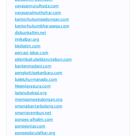
yayasannurulhuda.com
yayasanalmuthohar.com
kantorhukumgedongan.com
kantorhukumbharasega.com
disbunkaltim.net
imikalbar.org
bkdjatim.com
percasi-jabar.com
pkbmbaitulwildancirebon.com
bantenmadani.com
pengkottipekanbaru.com
baleluhurmanado.com
NewsJayapura.com
lazisnubekasi.org
mgmppmpekalongan.org
smpn4bantarbolang.com
smpn1prembun.net
ponpes-alhalim.com
ponpesnias.com
ponpesdarulafkar.org