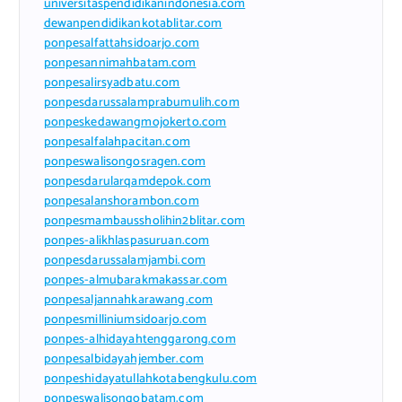
universitaspendidikanindonesia.com
dewanpendidikankotablitar.com
ponpesalfattahsidoarjo.com
ponpesannimahbatam.com
ponpesalirsyadbatu.com
ponpesdarussalamprabumulih.com
ponpeskedawangmojokerto.com
ponpesalfalahpacitan.com
ponpeswalisongosragen.com
ponpesdarularqamdepok.com
ponpesalanshorambon.com
ponpesmambaussholihin2blitar.com
ponpes-alikhlaspasuruan.com
ponpesdarussalamjambi.com
ponpes-almubarakmakassar.com
ponpesaljannahkarawang.com
ponpesmilliniumsidoarjo.com
ponpes-alhidayahtenggarong.com
ponpesalbidayahjember.com
ponpeshidayatullahkotabengkulu.com
ponpeswalisongobatam.com