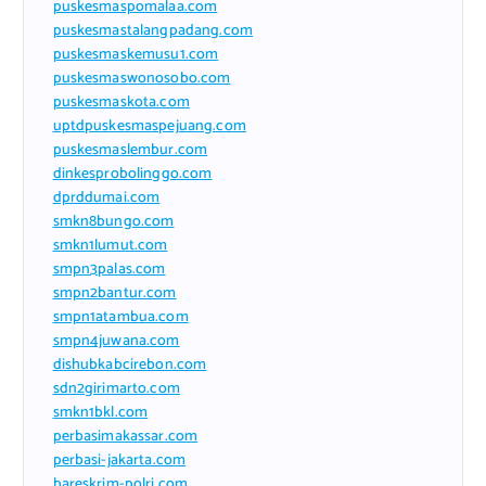
puskesmaspomalaa.com
puskesmastalangpadang.com
puskesmaskemusu1.com
puskesmaswonosobo.com
puskesmaskota.com
uptdpuskesmaspejuang.com
puskesmaslembur.com
dinkesprobolinggo.com
dprddumai.com
smkn8bungo.com
smkn1lumut.com
smpn3palas.com
smpn2bantur.com
smpn1atambua.com
smpn4juwana.com
dishubkabcirebon.com
sdn2girimarto.com
smkn1bkl.com
perbasimakassar.com
perbasi-jakarta.com
bareskrim-polri.com