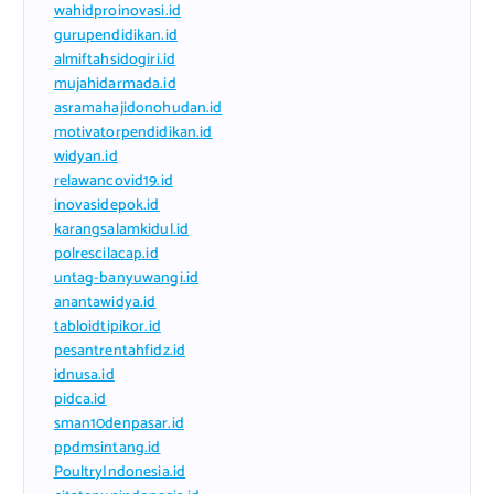
wahidproinovasi.id
gurupendidikan.id
almiftahsidogiri.id
mujahidarmada.id
asramahajidonohudan.id
motivatorpendidikan.id
widyan.id
relawancovid19.id
inovasidepok.id
karangsalamkidul.id
polrescilacap.id
untag-banyuwangi.id
anantawidya.id
tabloidtipikor.id
pesantrentahfidz.id
idnusa.id
pidca.id
sman10denpasar.id
ppdmsintang.id
PoultryIndonesia.id