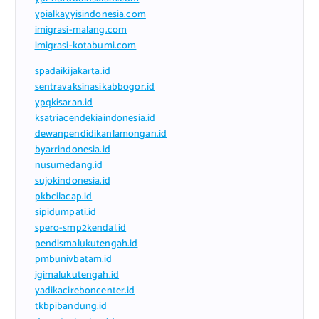
ypialkayyisindonesia.com
imigrasi-malang.com
imigrasi-kotabumi.com
spadaikijakarta.id
sentravaksinasikabbogor.id
ypqkisaran.id
ksatriacendekiaindonesia.id
dewanpendidikanlamongan.id
byarrindonesia.id
nusumedang.id
sujokindonesia.id
pkbcilacap.id
sipidumpati.id
spero-smp2kendal.id
pendismalukutengah.id
pmbunivbatam.id
igimalukutengah.id
yadikacireboncenter.id
tkbpibandung.id