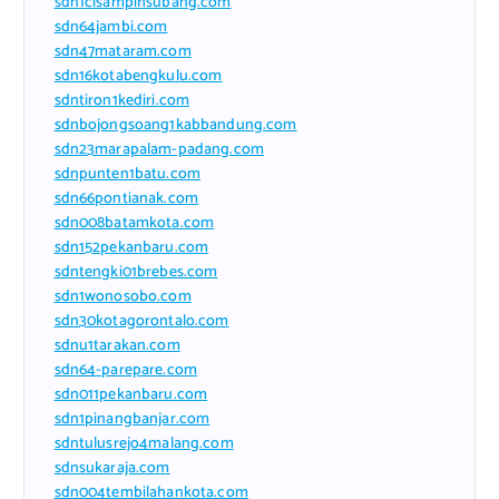
sdn1cisampihsubang.com
sdn64jambi.com
sdn47mataram.com
sdn16kotabengkulu.com
sdntiron1kediri.com
sdnbojongsoang1kabbandung.com
sdn23marapalam-padang.com
sdnpunten1batu.com
sdn66pontianak.com
sdn008batamkota.com
sdn152pekanbaru.com
sdntengki01brebes.com
sdn1wonosobo.com
sdn30kotagorontalo.com
sdnu1tarakan.com
sdn64-parepare.com
sdn011pekanbaru.com
sdn1pinangbanjar.com
sdntulusrejo4malang.com
sdnsukaraja.com
sdn004tembilahankota.com