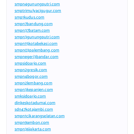
smpn4gunungputri.com
smptrimulyacigugur.com
smp1kudus.com
smpn7bandung.com
smpn37batam.com
smpn3gunungputri.com
smpn15kotabekasi.com
smpn03palembang.com
smpnegeri3bandar.com
smpsidoarjo.com
smpn2gresik.com
smpn4bogor.com
smpn2lembang.com
smpn3kepanjen.com
smksidoarjo.com
dinkeskotadumai.com
sdn47kotajambi.com
smpn1cikarangselatan.com
smpn9ambon.com
smpn36jakarta.com