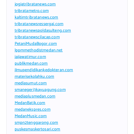
jogjatribratanews.com
tribratametro.com
kaltimtribratanews.com
tribratanewsressergai.com
tribratanewspoldasulteng.com
tribratanewscilacap.com
PetaniMudaBogor.com
lppmmethodistmedan.net
iaijawatimur.com
publikmedan.com
ilmupendidikankedokteran.com
materisekolahku.com
mediasumut.com
smanegeri3kayuagung.com
mediaplusmedan.com
MedanBatik.com
medanekspres.com
MedanMusic.com
smpn2tenggarong.com
puskesmaskertosari.com