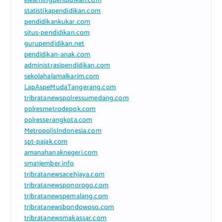
elearningpendidikan.com
statistikapendidikan.com
pendidikankukar.com
situs-pendidikan.com
gurupendidikan.net
pendidikan-anak.com
administrasipendidikan.com
sekolahalamalkarim.com
LapAspeMudaTangerang.com
tribratanewspolressumedang.com
polresmetrodepok.com
polresserangkota.com
MetropolisIndonesia.com
spt-pajak.com
amanahanaknegeri.com
sma1jember.info
tribratanewsacehjaya.com
tribratanewsponorogo.com
tribratanewspemalang.com
tribratanewsbondowoso.com
tribratanewsmakassar.com