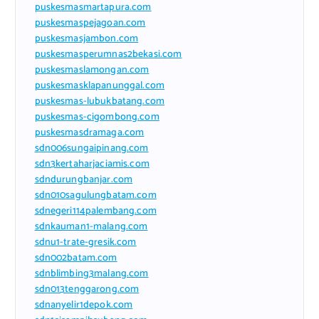
puskesmasmartapura.com
puskesmaspejagoan.com
puskesmasjambon.com
puskesmasperumnas2bekasi.com
puskesmaslamongan.com
puskesmasklapanunggal.com
puskesmas-lubukbatang.com
puskesmas-cigombong.com
puskesmasdramaga.com
sdn006sungaipinang.com
sdn3kertaharjaciamis.com
sdndurungbanjar.com
sdn010sagulungbatam.com
sdnegeri114palembang.com
sdnkauman1-malang.com
sdnu1-trate-gresik.com
sdn002batam.com
sdnblimbing3malang.com
sdn013tenggarong.com
sdnanyelir1depok.com