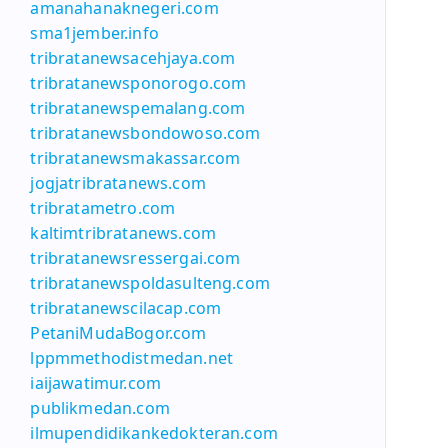
amanahanaknegeri.com
sma1jember.info
tribratanewsacehjaya.com
tribratanewsponorogo.com
tribratanewspemalang.com
tribratanewsbondowoso.com
tribratanewsmakassar.com
jogjatribratanews.com
tribratametro.com
kaltimtribratanews.com
tribratanewsressergai.com
tribratanewspoldasulteng.com
tribratanewscilacap.com
PetaniMudaBogor.com
lppmmethodistmedan.net
iaijawatimur.com
publikmedan.com
ilmupendidikankedokteran.com