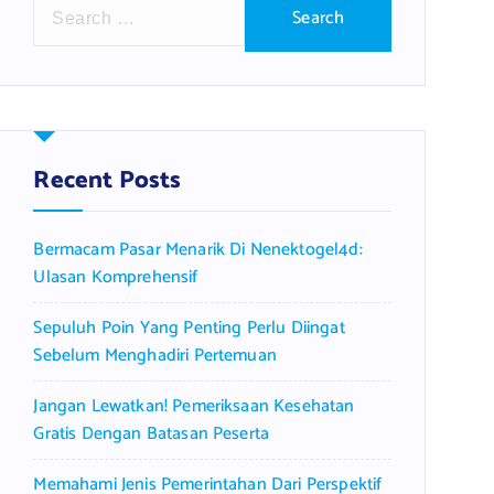
S
e
a
r
c
h
f
Recent Posts
o
r
Bermacam Pasar Menarik Di Nenektogel4d:
:
Ulasan Komprehensif
Sepuluh Poin Yang Penting Perlu Diingat
Sebelum Menghadiri Pertemuan
Jangan Lewatkan! Pemeriksaan Kesehatan
Gratis Dengan Batasan Peserta
Memahami Jenis Pemerintahan Dari Perspektif