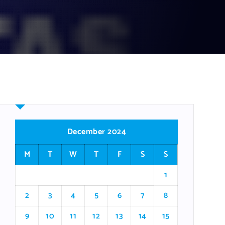
December 2024
M
T
W
T
F
S
S
1
2
3
4
5
6
7
8
9
10
11
12
13
14
15