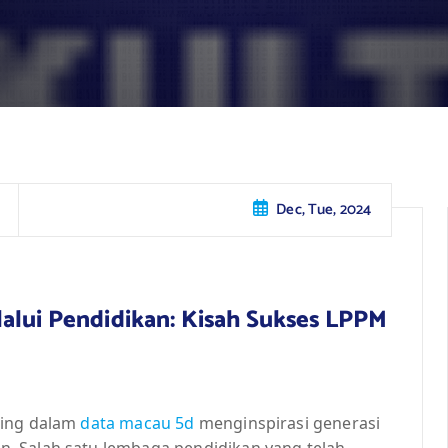
Dec, Tue, 2024
alui Pendidikan: Kisah Sukses LPPM
ting dalam
data macau 5d
menginspirasi generasi
. Salah satu lembaga pendidikan yang telah