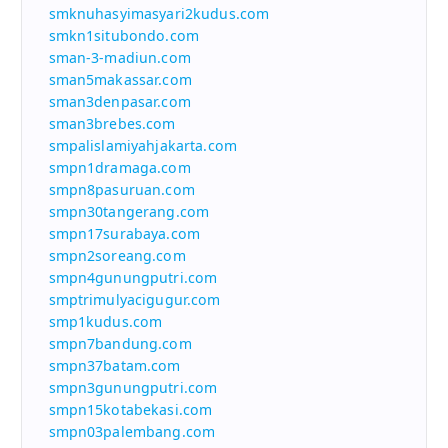
smknuhasyimasyari2kudus.com
smkn1situbondo.com
sman-3-madiun.com
sman5makassar.com
sman3denpasar.com
sman3brebes.com
smpalislamiyahjakarta.com
smpn1dramaga.com
smpn8pasuruan.com
smpn30tangerang.com
smpn17surabaya.com
smpn2soreang.com
smpn4gunungputri.com
smptrimulyacigugur.com
smp1kudus.com
smpn7bandung.com
smpn37batam.com
smpn3gunungputri.com
smpn15kotabekasi.com
smpn03palembang.com