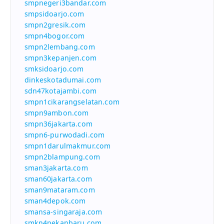
smpnegeri3bandar.com
smpsidoarjo.com
smpn2gresik.com
smpn4bogor.com
smpn2lembang.com
smpn3kepanjen.com
smksidoarjo.com
dinkeskotadumai.com
sdn47kotajambi.com
smpn1cikarangselatan.com
smpn9ambon.com
smpn36jakarta.com
smpn6-purwodadi.com
smpn1darulmakmur.com
smpn2blampung.com
sman3jakarta.com
sman60jakarta.com
sman9mataram.com
sman4depok.com
smansa-singaraja.com
smkn4pekanbaru.com