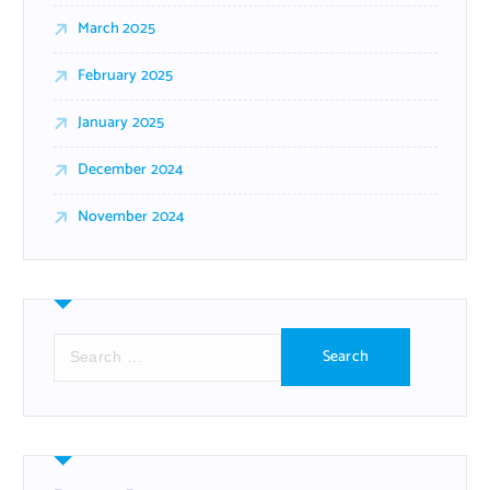
March 2025
February 2025
January 2025
December 2024
November 2024
S
e
a
r
c
h
f