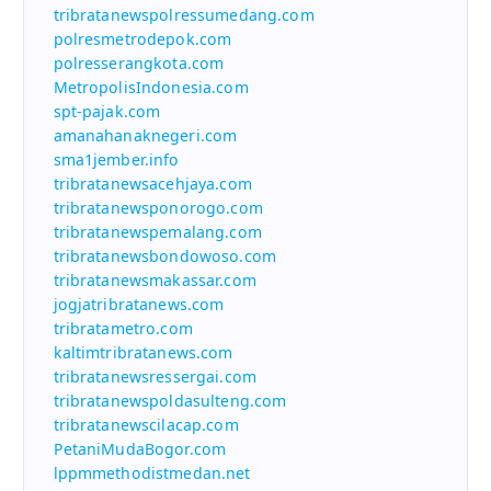
tribratanewspolressumedang.com
polresmetrodepok.com
polresserangkota.com
MetropolisIndonesia.com
spt-pajak.com
amanahanaknegeri.com
sma1jember.info
tribratanewsacehjaya.com
tribratanewsponorogo.com
tribratanewspemalang.com
tribratanewsbondowoso.com
tribratanewsmakassar.com
jogjatribratanews.com
tribratametro.com
kaltimtribratanews.com
tribratanewsressergai.com
tribratanewspoldasulteng.com
tribratanewscilacap.com
PetaniMudaBogor.com
lppmmethodistmedan.net