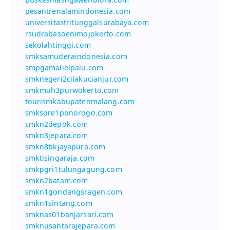
pesantrenalamindonesia.com
universitastritunggalsurabaya.com
rsudrabasoenimojokerto.com
sekolahtinggi.com
smksamuderaindonesia.com
smpgamalielpalu.com
smknegeri2cilakucianjur.com
smkmuh3purwokerto.com
tourismkabupatenmalang.com
smksore1ponorogo.com
smkn2depok.com
smkn3jepara.com
smkn8tikjayapura.com
smktisingaraja.com
smkpgri1tulungagung.com
smkn2batam.com
smkn1gondangsragen.com
smkn1sintang.com
smknas01banjarsari.com
smknusantarajepara.com