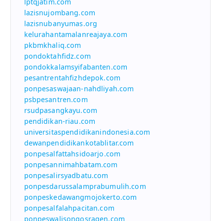
lptqjatim.com
lazisnujombang.com
lazisnubanyumas.org
kelurahantamalanreajaya.com
pkbmkhaliq.com
pondoktahfidz.com
pondokkalamsyifabanten.com
pesantrentahfizhdepok.com
ponpesaswajaan-nahdliyah.com
psbpesantren.com
rsudpasangkayu.com
pendidikan-riau.com
universitaspendidikanindonesia.com
dewanpendidikankotablitar.com
ponpesalfattahsidoarjo.com
ponpesannimahbatam.com
ponpesalirsyadbatu.com
ponpesdarussalamprabumulih.com
ponpeskedawangmojokerto.com
ponpesalfalahpacitan.com
ponpeswalisongosragen.com