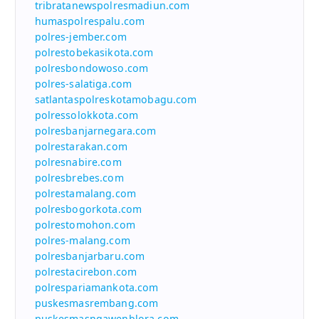
tribratanewspolresmadiun.com
humaspolrespalu.com
polres-jember.com
polrestobekasikota.com
polresbondowoso.com
polres-salatiga.com
satlantaspolreskotamobagu.com
polressolokkota.com
polresbanjarnegara.com
polrestarakan.com
polresnabire.com
polresbrebes.com
polrestamalang.com
polresbogorkota.com
polrestomohon.com
polres-malang.com
polresbanjarbaru.com
polrestacirebon.com
polrespariamankota.com
puskesmasrembang.com
puskesmasngawenblora.com