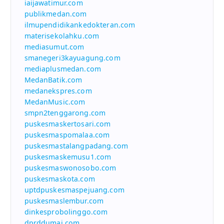
iaijawatimur.com
publikmedan.com
ilmupendidikankedokteran.com
materisekolahku.com
mediasumut.com
smanegeri3kayuagung.com
mediaplusmedan.com
MedanBatik.com
medanekspres.com
MedanMusic.com
smpn2tenggarong.com
puskesmaskertosari.com
puskesmaspomalaa.com
puskesmastalangpadang.com
puskesmaskemusu1.com
puskesmaswonosobo.com
puskesmaskota.com
uptdpuskesmaspejuang.com
puskesmaslembur.com
dinkesprobolinggo.com
dprddumai.com