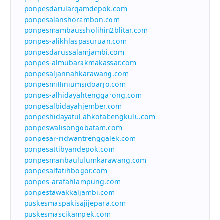
ponpesdarularqamdepok.com
ponpesalanshorambon.com
ponpesmambaussholihin2blitar.com
ponpes-alikhlaspasuruan.com
ponpesdarussalamjambi.com
ponpes-almubarakmakassar.com
ponpesaljannahkarawang.com
ponpesmilliniumsidoarjo.com
ponpes-alhidayahtenggarong.com
ponpesalbidayahjember.com
ponpeshidayatullahkotabengkulu.com
ponpeswalisongobatam.com
ponpesar-ridwantrenggalek.com
ponpesattibyandepok.com
ponpesmanbaululumkarawang.com
ponpesalfatihbogor.com
ponpes-arafahlampung.com
ponpestawakkaljambi.com
puskesmaspakisajijepara.com
puskesmascikampek.com