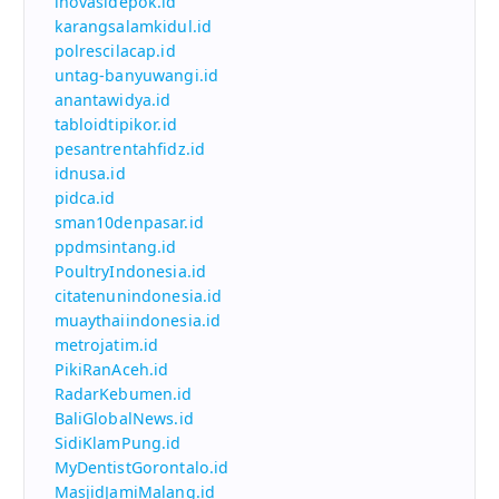
inovasidepok.id
karangsalamkidul.id
polrescilacap.id
untag-banyuwangi.id
anantawidya.id
tabloidtipikor.id
pesantrentahfidz.id
idnusa.id
pidca.id
sman10denpasar.id
ppdmsintang.id
PoultryIndonesia.id
citatenunindonesia.id
muaythaiindonesia.id
metrojatim.id
PikiRanAceh.id
RadarKebumen.id
BaliGlobalNews.id
SidiKlamPung.id
MyDentistGorontalo.id
MasjidJamiMalang.id