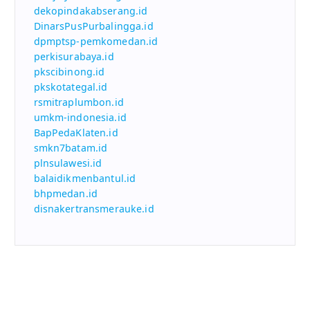
dekopindakabserang.id
DinarsPusPurbalingga.id
dpmptsp-pemkomedan.id
perkisurabaya.id
pkscibinong.id
pkskotategal.id
rsmitraplumbon.id
umkm-indonesia.id
BapPedaKlaten.id
smkn7batam.id
plnsulawesi.id
balaidikmenbantul.id
bhpmedan.id
disnakertransmerauke.id