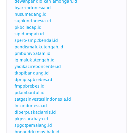
dewanpendidikanlamongan.id
byarrindonesia.id
nusumedang.id
sujokindonesia.id
pkbcilacap.id
sipidumpati.id
spero-smp2kendal.id
pendismalukutengah.id
pmbunivbatam.id
igimalukutengah.id
yadikacireboncenter.id
tkbpibandung.id
dpmptspbrebes.id
fmppbrebes.id
pdambantul.id
satgasinvestasiindonesia.id
lmcindonesia.id
diperpuskaciamis.id
pkpssurabaya.id
spgdtpemalang.id
bppauddikmas-bali.id