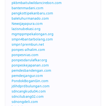
pkbmbaitulwildancirebon.com
bantenmadani.com
pengkottipekanbaru.com
baleluhurmanado.com
NewsJayapura.com
lazisnubekasi.org
mgmppmpekalongan.org
smpn4bantarbolang.com
smpn1prembun.net
ponpes-alhalim.com
ponpesnias.com
ponpesdarulafkar.org
ponpeskejapanan.com
pemdesbandengan.com
pemdesjangur.com
PondokBoganGin.com
jdihdprdbulungan.com
sdncangkudu04.com
sdncilubang02.com
sdnongdeli.com