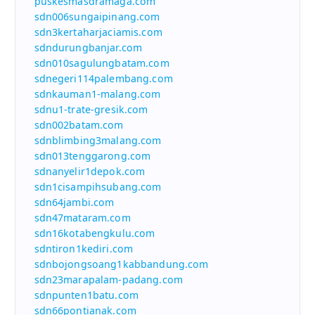
puskesmasdramaga.com
sdn006sungaipinang.com
sdn3kertaharjaciamis.com
sdndurungbanjar.com
sdn010sagulungbatam.com
sdnegeri114palembang.com
sdnkauman1-malang.com
sdnu1-trate-gresik.com
sdn002batam.com
sdnblimbing3malang.com
sdn013tenggarong.com
sdnanyelir1depok.com
sdn1cisampihsubang.com
sdn64jambi.com
sdn47mataram.com
sdn16kotabengkulu.com
sdntiron1kediri.com
sdnbojongsoang1kabbandung.com
sdn23marapalam-padang.com
sdnpunten1batu.com
sdn66pontianak.com