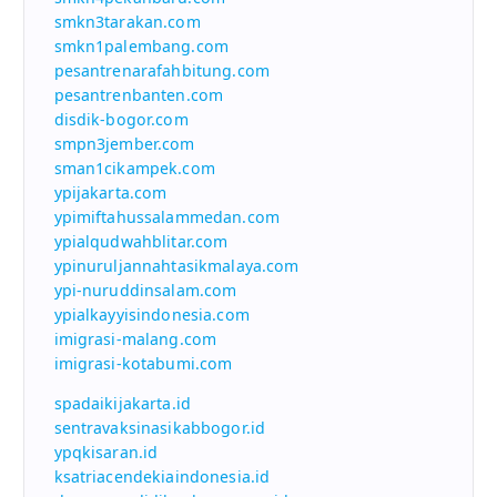
smkn3tarakan.com
smkn1palembang.com
pesantrenarafahbitung.com
pesantrenbanten.com
disdik-bogor.com
smpn3jember.com
sman1cikampek.com
ypijakarta.com
ypimiftahussalammedan.com
ypialqudwahblitar.com
ypinuruljannahtasikmalaya.com
ypi-nuruddinsalam.com
ypialkayyisindonesia.com
imigrasi-malang.com
imigrasi-kotabumi.com
spadaikijakarta.id
sentravaksinasikabbogor.id
ypqkisaran.id
ksatriacendekiaindonesia.id