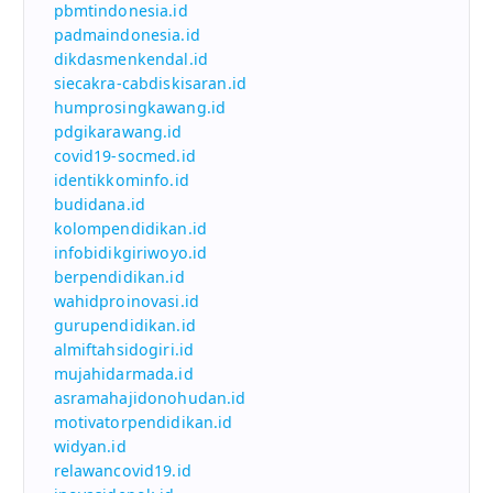
pbmtindonesia.id
padmaindonesia.id
dikdasmenkendal.id
siecakra-cabdiskisaran.id
humprosingkawang.id
pdgikarawang.id
covid19-socmed.id
identikkominfo.id
budidana.id
kolompendidikan.id
infobidikgiriwoyo.id
berpendidikan.id
wahidproinovasi.id
gurupendidikan.id
almiftahsidogiri.id
mujahidarmada.id
asramahajidonohudan.id
motivatorpendidikan.id
widyan.id
relawancovid19.id