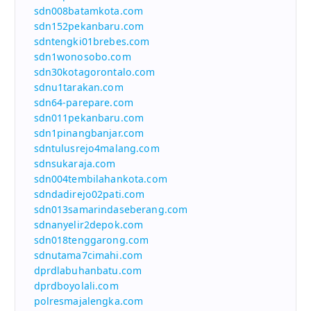
sdn008batamkota.com
sdn152pekanbaru.com
sdntengki01brebes.com
sdn1wonosobo.com
sdn30kotagorontalo.com
sdnu1tarakan.com
sdn64-parepare.com
sdn011pekanbaru.com
sdn1pinangbanjar.com
sdntulusrejo4malang.com
sdnsukaraja.com
sdn004tembilahankota.com
sdndadirejo02pati.com
sdn013samarindaseberang.com
sdnanyelir2depok.com
sdn018tenggarong.com
sdnutama7cimahi.com
dprdlabuhanbatu.com
dprdboyolali.com
polresmajalengka.com