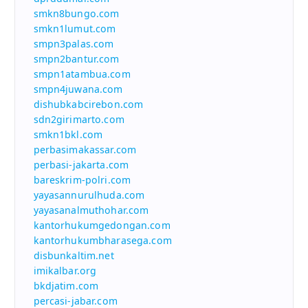
smkn8bungo.com
smkn1lumut.com
smpn3palas.com
smpn2bantur.com
smpn1atambua.com
smpn4juwana.com
dishubkabcirebon.com
sdn2girimarto.com
smkn1bkl.com
perbasimakassar.com
perbasi-jakarta.com
bareskrim-polri.com
yayasannurulhuda.com
yayasanalmuthohar.com
kantorhukumgedongan.com
kantorhukumbharasega.com
disbunkaltim.net
imikalbar.org
bkdjatim.com
percasi-jabar.com