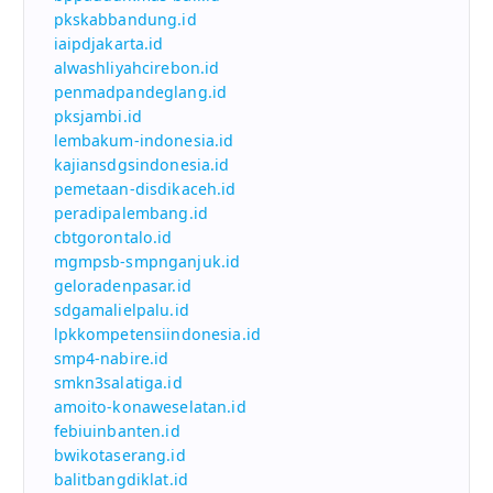
pkskabbandung.id
iaipdjakarta.id
alwashliyahcirebon.id
penmadpandeglang.id
pksjambi.id
lembakum-indonesia.id
kajiansdgsindonesia.id
pemetaan-disdikaceh.id
peradipalembang.id
cbtgorontalo.id
mgmpsb-smpnganjuk.id
geloradenpasar.id
sdgamalielpalu.id
lpkkompetensiindonesia.id
smp4-nabire.id
smkn3salatiga.id
amoito-konaweselatan.id
febiuinbanten.id
bwikotaserang.id
balitbangdiklat.id