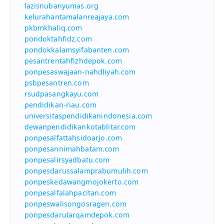
lazisnubanyumas.org
kelurahantamalanreajaya.com
pkbmkhaliq.com
pondoktahfidz.com
pondokkalamsyifabanten.com
pesantrentahfizhdepok.com
ponpesaswajaan-nahdliyah.com
psbpesantren.com
rsudpasangkayu.com
pendidikan-riau.com
universitaspendidikanindonesia.com
dewanpendidikankotablitar.com
ponpesalfattahsidoarjo.com
ponpesannimahbatam.com
ponpesalirsyadbatu.com
ponpesdarussalamprabumulih.com
ponpeskedawangmojokerto.com
ponpesalfalahpacitan.com
ponpeswalisongosragen.com
ponpesdarularqamdepok.com