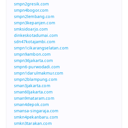
smpn2gresik.com
smpn4bogor.com
smpn2lembang.com
smpn3kepanjen.com
smksidoarjo.com
dinkeskotadumai.com
sdn47kotajambi.com
smpn1cikarangselatan.com
smpn9ambon.com
smpn36jakarta.com
smpn6-purwodadi.com
smpn1darulmakmur.com
smpn2blampung.com
sman3jakarta.com
sman60jakarta.com
sman9mataram.com
sman4depok.com
smansa-singaraja.com
smkn4pekanbaru.com
smkn3tarakan.com