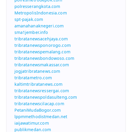
polresserangkota.com
MetropolisIndonesia.com
spt-pajak.com
amanahanaknegeri.com
sma1jember.info
tribratanewsacehjaya.com
tribratanewsponorogo.com
tribratanewspemalang.com
tribratanewsbondowoso.com
tribratanewsmakassar.com
jogjatribratanews.com
tribratametro.com
kaltimtribratanews.com
tribratanewsressergai.com
tribratanewspoldasulteng.com
tribratanewscilacap.com
PetaniMudaBogor.com
lppmmethodistmedan.net
iaijawatimur.com
publikmedan.com