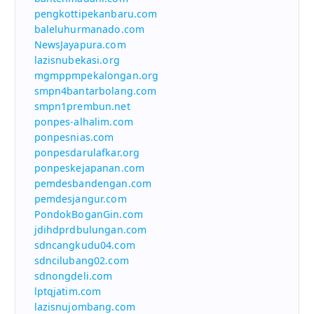
pengkottipekanbaru.com
baleluhurmanado.com
NewsJayapura.com
lazisnubekasi.org
mgmppmpekalongan.org
smpn4bantarbolang.com
smpn1prembun.net
ponpes-alhalim.com
ponpesnias.com
ponpesdarulafkar.org
ponpeskejapanan.com
pemdesbandengan.com
pemdesjangur.com
PondokBoganGin.com
jdihdprdbulungan.com
sdncangkudu04.com
sdncilubang02.com
sdnongdeli.com
lptqjatim.com
lazisnujombang.com