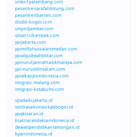
smkn1palembang.com
pesantrenarafahbitung.com
pesantrenbanten.com
disdik-bogor.com
smpn3jember.com
sman1cikampek.com
ypijakarta.com
ypimiftahussalammedan.com
ypialqudwahblitar.com
ypinuruljannahtasikmalaya.com
ypi-nuruddinsalam.com
ypialkayyisindonesia.com
imigrasi-malang.com
imigrasi-kotabumi.com
spadaikijakarta.id
sentravaksinasikabbogor.id
ypqkisaran.id
ksatriacendekiaindonesia.id
dewanpendidikanlamongan.id
byarrindonesia.id