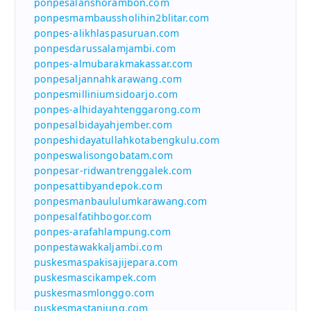
ponpesalanshorambon.com
ponpesmambaussholihin2blitar.com
ponpes-alikhlaspasuruan.com
ponpesdarussalamjambi.com
ponpes-almubarakmakassar.com
ponpesaljannahkarawang.com
ponpesmilliniumsidoarjo.com
ponpes-alhidayahtenggarong.com
ponpesalbidayahjember.com
ponpeshidayatullahkotabengkulu.com
ponpeswalisongobatam.com
ponpesar-ridwantrenggalek.com
ponpesattibyandepok.com
ponpesmanbaululumkarawang.com
ponpesalfatihbogor.com
ponpes-arafahlampung.com
ponpestawakkaljambi.com
puskesmaspakisajijepara.com
puskesmascikampek.com
puskesmasmlonggo.com
puskesmastanjung.com