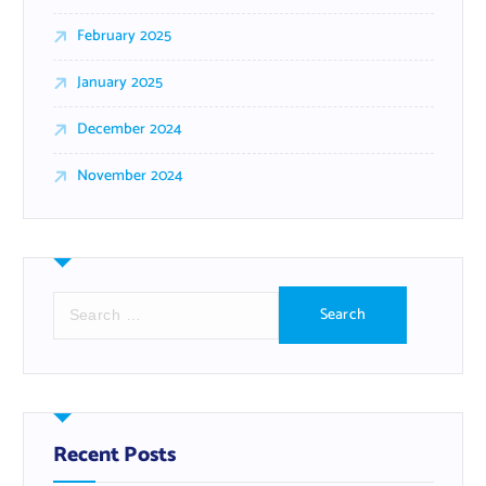
February 2025
January 2025
December 2024
November 2024
S
e
a
r
c
h
f
Recent Posts
o