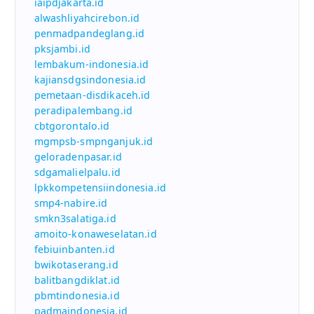
iaipdjakarta.id
alwashliyahcirebon.id
penmadpandeglang.id
pksjambi.id
lembakum-indonesia.id
kajiansdgsindonesia.id
pemetaan-disdikaceh.id
peradipalembang.id
cbtgorontalo.id
mgmpsb-smpnganjuk.id
geloradenpasar.id
sdgamalielpalu.id
lpkkompetensiindonesia.id
smp4-nabire.id
smkn3salatiga.id
amoito-konaweselatan.id
febiuinbanten.id
bwikotaserang.id
balitbangdiklat.id
pbmtindonesia.id
padmaindonesia.id