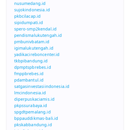
nusumedang.id
sujokindonesia.id
pkbcilacap.id
sipidumpati.id
spero-smp2kendal.id
pendismalukutengah.id
pmbunivbatam.id
igimalukutengah.id
yadikacireboncenter.id
tkbpibandung.id
dpmptspbrebes.id
fmppbrebes.id
pdambantul.id
satgasinvestasiindonesia.id
lmcindonesia.id
diperpuskaciamis.id
pkpssurabaya.id
spgdtpemalang.id
bppauddikmas-bali.id
pkskabbandung.id