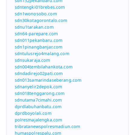
sdn152pekanbaru.com
sdntengki01brebes.com
sdn1wonosobo.com
sdn30kotagorontalo.com
sdnu1tarakan.com
sdn64-parepare.com
sdn011pekanbaru.com
sdn1pinangbanjar.com
sdntulusrejo4malang.com
sdnsukaraja.com
sdn004tembilahankota.com
sdndadirejo02pati.com
sdn013samarindaseberang.com
sdnanyelir2depok.com
sdn018tenggarong.com
sdnutama7cimahi.com
dprdlabuhanbatu.com
dprdboyolali.com
polresmajalengka.com
tribratanewspolresmadiun.com
humaspolrespalu.com