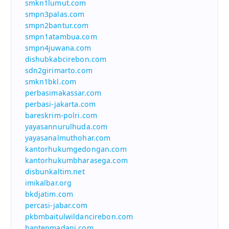
smkn1lumut.com
smpn3palas.com
smpn2bantur.com
smpn1atambua.com
smpn4juwana.com
dishubkabcirebon.com
sdn2girimarto.com
smkn1bkl.com
perbasimakassar.com
perbasi-jakarta.com
bareskrim-polri.com
yayasannurulhuda.com
yayasanalmuthohar.com
kantorhukumgedongan.com
kantorhukumbharasega.com
disbunkaltim.net
imikalbar.org
bkdjatim.com
percasi-jabar.com
pkbmbaitulwildancirebon.com
bantenmadani.com