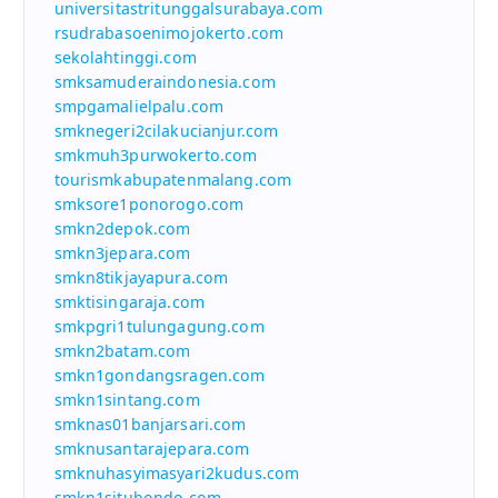
universitastritunggalsurabaya.com
rsudrabasoenimojokerto.com
sekolahtinggi.com
smksamuderaindonesia.com
smpgamalielpalu.com
smknegeri2cilakucianjur.com
smkmuh3purwokerto.com
tourismkabupatenmalang.com
smksore1ponorogo.com
smkn2depok.com
smkn3jepara.com
smkn8tikjayapura.com
smktisingaraja.com
smkpgri1tulungagung.com
smkn2batam.com
smkn1gondangsragen.com
smkn1sintang.com
smknas01banjarsari.com
smknusantarajepara.com
smknuhasyimasyari2kudus.com
smkn1situbondo.com