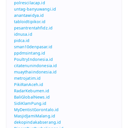
polrescilacap.id
untag-banyuwangi.id
anantawidya.id
tabloidtipikor.id
pesantrentahfidz.id
idnusa.id
pidca.id
sman10denpasar.id
ppdmsintang.id
PoultryIndonesia.id
citatenunindonesia.id
muaythaiindonesia.id
metrojatim.id
PikiRanAceh.id
RadarKebumen.id
BaliGlobalNews.id
SidiKlamPung.id
MyDentistGorontalo.id
MasjidJamiMalang.id
dekopindakabserang.id