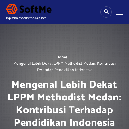
S
k
i
lppmmethodistmedan.net
p
t
o
c
o
n
Home
t
Mengenal Lebih Dekat LPPM Methodist Medan: Kontribusi
e
Terhadap Pendidikan Indonesia
n
t
Mengenal Lebih Dekat
LPPM Methodist Medan:
Kontribusi Terhadap
Pendidikan Indonesia