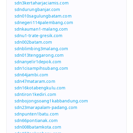
sdn3kertaharjaciamis.com
sdndurungbanjar.com
sdn010sagulungbatam.com
sdnegeri114palembang.com
sdnkauman1-malang.com
sdnu1-trate-gresik.com
sdn002batam.com
sdnblimbing3malang.com
sdn013tenggarong.com
sdnanyelir1depok.com
sdn1cisampihsubang.com
sdn64jambi.com
sdn47mataram.com
sdn16kotabengkulu.com
sdntiron1kediri.com
sdnbojongsoang1kabbandung.com
sdn23marapalam-padang.com
sdnpunten1batu.com
sdn66pontianak.com
sdn008batamkota.com