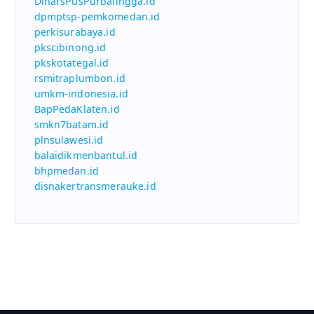
DinarsPusPurbalingga.id
dpmptsp-pemkomedan.id
perkisurabaya.id
pkscibinong.id
pkskotategal.id
rsmitraplumbon.id
umkm-indonesia.id
BapPedaKlaten.id
smkn7batam.id
plnsulawesi.id
balaidikmenbantul.id
bhpmedan.id
disnakertransmerauke.id