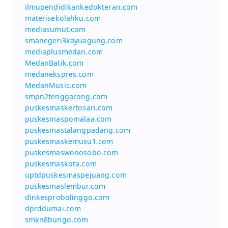
ilmupendidikankedokteran.com
materisekolahku.com
mediasumut.com
smanegeri3kayuagung.com
mediaplusmedan.com
MedanBatik.com
medanekspres.com
MedanMusic.com
smpn2tenggarong.com
puskesmaskertosari.com
puskesmaspomalaa.com
puskesmastalangpadang.com
puskesmaskemusu1.com
puskesmaswonosobo.com
puskesmaskota.com
uptdpuskesmaspejuang.com
puskesmaslembur.com
dinkesprobolinggo.com
dprddumai.com
smkn8bungo.com