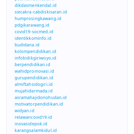
dikdasmenkendal.id
siecakra-cabdiskisaran.id
humprosingkawang.id
pdgikarawang.id
covid19-socmed.id
identikkominfo.id
budidana.id
kolompendidikan.id
infobidikgiriwoyo.id
berpendidikan.id
wahidproinovasi.id
gurupendidikan.id
almiftahsidogiri.id
mujahidarmada.id
asramahajidonohudan.id
motivatorpendidikan.id
widyan.id
relawancovid19.id
inovasidepok.id
karangsalamkidul.id