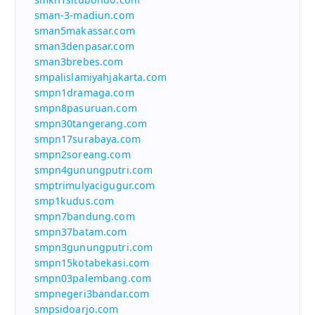
sman-3-madiun.com
sman5makassar.com
sman3denpasar.com
sman3brebes.com
smpalislamiyahjakarta.com
smpn1dramaga.com
smpn8pasuruan.com
smpn30tangerang.com
smpn17surabaya.com
smpn2soreang.com
smpn4gunungputri.com
smptrimulyacigugur.com
smp1kudus.com
smpn7bandung.com
smpn37batam.com
smpn3gunungputri.com
smpn15kotabekasi.com
smpn03palembang.com
smpnegeri3bandar.com
smpsidoarjo.com