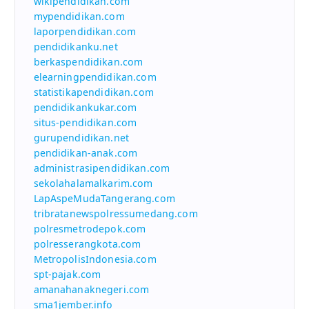
wikipendidikan.com
mypendidikan.com
laporpendidikan.com
pendidikanku.net
berkaspendidikan.com
elearningpendidikan.com
statistikapendidikan.com
pendidikankukar.com
situs-pendidikan.com
gurupendidikan.net
pendidikan-anak.com
administrasipendidikan.com
sekolahalamalkarim.com
LapAspeMudaTangerang.com
tribratanewspolressumedang.com
polresmetrodepok.com
polresserangkota.com
MetropolisIndonesia.com
spt-pajak.com
amanahanaknegeri.com
sma1jember.info