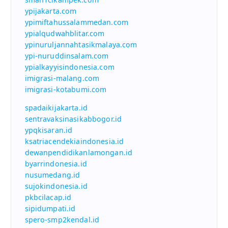
ypijakarta.com
ypimiftahussalammedan.com
ypialqudwahblitar.com
ypinuruljannahtasikmalaya.com
ypi-nuruddinsalam.com
ypialkayyisindonesia.com
imigrasi-malang.com
imigrasi-kotabumi.com
spadaikijakarta.id
sentravaksinasikabbogor.id
ypqkisaran.id
ksatriacendekiaindonesia.id
dewanpendidikanlamongan.id
byarrindonesia.id
nusumedang.id
sujokindonesia.id
pkbcilacap.id
sipidumpati.id
spero-smp2kendal.id