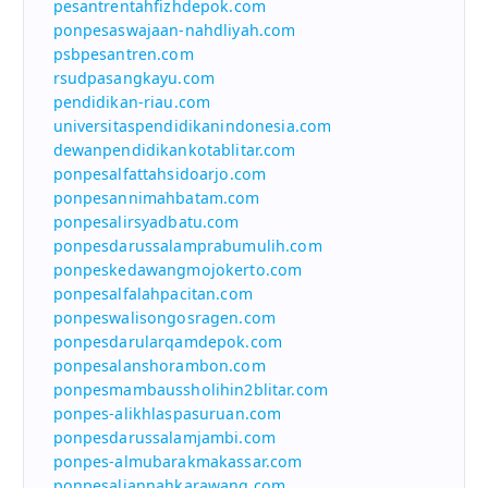
pesantrentahfizhdepok.com
ponpesaswajaan-nahdliyah.com
psbpesantren.com
rsudpasangkayu.com
pendidikan-riau.com
universitaspendidikanindonesia.com
dewanpendidikankotablitar.com
ponpesalfattahsidoarjo.com
ponpesannimahbatam.com
ponpesalirsyadbatu.com
ponpesdarussalamprabumulih.com
ponpeskedawangmojokerto.com
ponpesalfalahpacitan.com
ponpeswalisongosragen.com
ponpesdarularqamdepok.com
ponpesalanshorambon.com
ponpesmambaussholihin2blitar.com
ponpes-alikhlaspasuruan.com
ponpesdarussalamjambi.com
ponpes-almubarakmakassar.com
ponpesaljannahkarawang.com