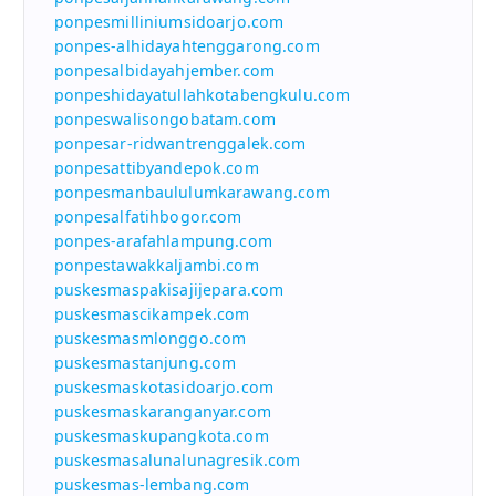
ponpesmilliniumsidoarjo.com
ponpes-alhidayahtenggarong.com
ponpesalbidayahjember.com
ponpeshidayatullahkotabengkulu.com
ponpeswalisongobatam.com
ponpesar-ridwantrenggalek.com
ponpesattibyandepok.com
ponpesmanbaululumkarawang.com
ponpesalfatihbogor.com
ponpes-arafahlampung.com
ponpestawakkaljambi.com
puskesmaspakisajijepara.com
puskesmascikampek.com
puskesmasmlonggo.com
puskesmastanjung.com
puskesmaskotasidoarjo.com
puskesmaskaranganyar.com
puskesmaskupangkota.com
puskesmasalunalunagresik.com
puskesmas-lembang.com