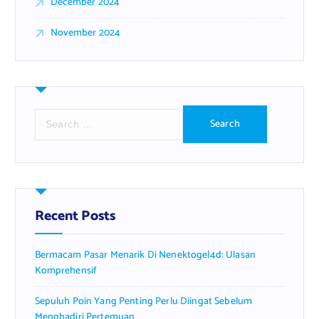
December 2024
November 2024
S
e
a
r
c
h
f
Recent Posts
o
r
Bermacam Pasar Menarik Di Nenektogel4d: Ulasan
:
Komprehensif
Sepuluh Poin Yang Penting Perlu Diingat Sebelum
Menghadiri Pertemuan