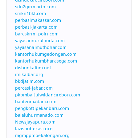
sdn2girimarto.com
smkn1bkl.com
perbasimakassar.com
perbasi-jakarta.com
bareskrim-polri.com
yayasannurulhuda.com
yayasanalmuthohar.com
kantorhukumgedongan.com
kantorhukumbharasega.com
disbunkaltim.net
imikalbar.org
bkdjatim.com
percasi-jabar.com
pkbmbaitulwildancirebon.com
bantenmadani.com
pengkottipekanbaru.com
baleluhurmanado.com
NewsJayapura.com
lazisnubekasi.org
mgmppmpekalongan.org