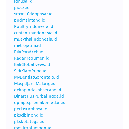
idnusa.id
pidca.id
sman10denpasar.id
ppdmsintang.id
PoultryIndonesia.id
citatenunindonesia.id
muaythaiindonesia.id
metrojatim.id
PikiRanAceh.id
RadarKebumen.id
BaliGlobalNews.id
SidiKlamPung.id
MyDentistGorontalo.id
MasjidJamiMalang.id
dekopindakabserang.id
DinarsPusPurbalingga.id
dpmptsp-pemkomedan.id
perkisurabaya.id
pkscibinong.id
pkskotategal.id
rsmitraplumbon.id