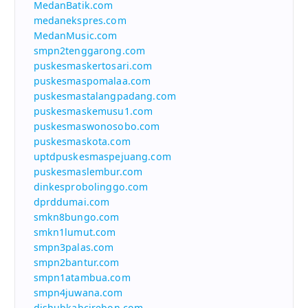
MedanBatik.com
medanekspres.com
MedanMusic.com
smpn2tenggarong.com
puskesmaskertosari.com
puskesmaspomalaa.com
puskesmastalangpadang.com
puskesmaskemusu1.com
puskesmaswonosobo.com
puskesmaskota.com
uptdpuskesmaspejuang.com
puskesmaslembur.com
dinkesprobolinggo.com
dprddumai.com
smkn8bungo.com
smkn1lumut.com
smpn3palas.com
smpn2bantur.com
smpn1atambua.com
smpn4juwana.com
dishubkabcirebon.com