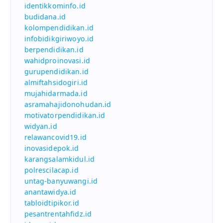
identikkominfo.id
budidana.id
kolompendidikan.id
infobidikgiriwoyo.id
berpendidikan.id
wahidproinovasi.id
gurupendidikan.id
almiftahsidogiri.id
mujahidarmada.id
asramahajidonohudan.id
motivatorpendidikan.id
widyan.id
relawancovid19.id
inovasidepok.id
karangsalamkidul.id
polrescilacap.id
untag-banyuwangi.id
anantawidya.id
tabloidtipikor.id
pesantrentahfidz.id