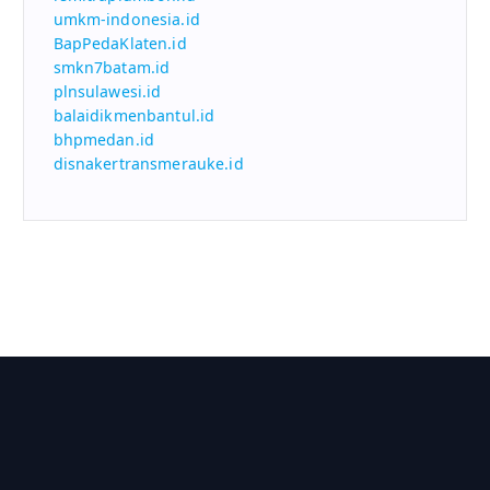
umkm-indonesia.id
BapPedaKlaten.id
smkn7batam.id
plnsulawesi.id
balaidikmenbantul.id
bhpmedan.id
disnakertransmerauke.id