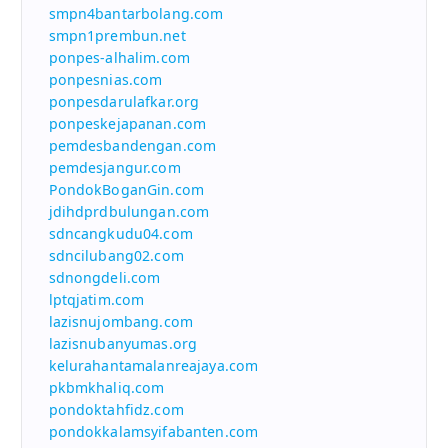
smpn4bantarbolang.com
smpn1prembun.net
ponpes-alhalim.com
ponpesnias.com
ponpesdarulafkar.org
ponpeskejapanan.com
pemdesbandengan.com
pemdesjangur.com
PondokBoganGin.com
jdihdprdbulungan.com
sdncangkudu04.com
sdncilubang02.com
sdnongdeli.com
lptqjatim.com
lazisnujombang.com
lazisnubanyumas.org
kelurahantamalanreajaya.com
pkbmkhaliq.com
pondoktahfidz.com
pondokkalamsyifabanten.com