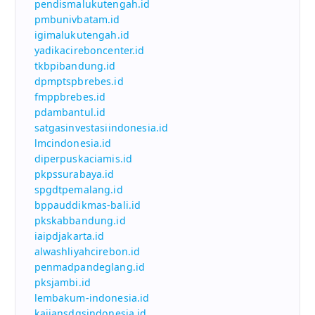
pendismalukutengah.id
pmbunivbatam.id
igimalukutengah.id
yadikacireboncenter.id
tkbpibandung.id
dpmptspbrebes.id
fmppbrebes.id
pdambantul.id
satgasinvestasiindonesia.id
lmcindonesia.id
diperpuskaciamis.id
pkpssurabaya.id
spgdtpemalang.id
bppauddikmas-bali.id
pkskabbandung.id
iaipdjakarta.id
alwashliyahcirebon.id
penmadpandeglang.id
pksjambi.id
lembakum-indonesia.id
kajiansdgsindonesia.id