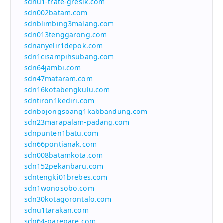
sdnu1-trate-gresik.com
sdn002batam.com
sdnblimbing3malang.com
sdn013tenggarong.com
sdnanyelir1depok.com
sdn1cisampihsubang.com
sdn64jambi.com
sdn47mataram.com
sdn16kotabengkulu.com
sdntiron1kediri.com
sdnbojongsoang1kabbandung.com
sdn23marapalam-padang.com
sdnpunten1batu.com
sdn66pontianak.com
sdn008batamkota.com
sdn152pekanbaru.com
sdntengki01brebes.com
sdn1wonosobo.com
sdn30kotagorontalo.com
sdnu1tarakan.com
sdn64-parepare.com