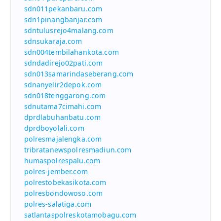
sdn011pekanbaru.com
sdn1pinangbanjar.com
sdntulusrejo4malang.com
sdnsukaraja.com
sdn004tembilahankota.com
sdndadirejo02pati.com
sdn013samarindaseberang.com
sdnanyelir2depok.com
sdn018tenggarong.com
sdnutama7cimahi.com
dprdlabuhanbatu.com
dprdboyolali.com
polresmajalengka.com
tribratanewspolresmadiun.com
humaspolrespalu.com
polres-jember.com
polrestobekasikota.com
polresbondowoso.com
polres-salatiga.com
satlantaspolreskotamobagu.com