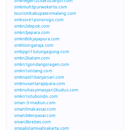
smknegeri2cilakucianjur.com
smkmuh3purwokerto.com
tourismkabupatenmalang.com
smksore1ponorogo.com
smkn2depok.com
smkn3jepara.com
smkn8tikjayapura.com
smktisingaraja.com
smkpgri1tulungagung.com
smkn2batam.com
smkn1gondangsragen.com
smkn1sintang.com
smknas01banjarsari.com
smknusantarajepara.com
smknuhasyimasyari2kudus.com
smkn1situbondo.com
sman-3-madiun.com
sman5makassar.com
sman3denpasar.com
sman3brebes.com
smpalislamiyahjakarta.com