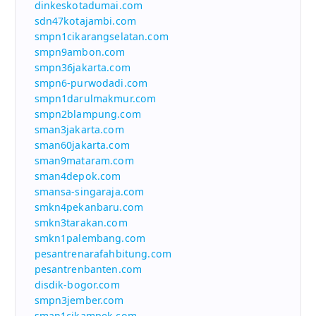
dinkeskotadumai.com
sdn47kotajambi.com
smpn1cikarangselatan.com
smpn9ambon.com
smpn36jakarta.com
smpn6-purwodadi.com
smpn1darulmakmur.com
smpn2blampung.com
sman3jakarta.com
sman60jakarta.com
sman9mataram.com
sman4depok.com
smansa-singaraja.com
smkn4pekanbaru.com
smkn3tarakan.com
smkn1palembang.com
pesantrenarafahbitung.com
pesantrenbanten.com
disdik-bogor.com
smpn3jember.com
sman1cikampek.com