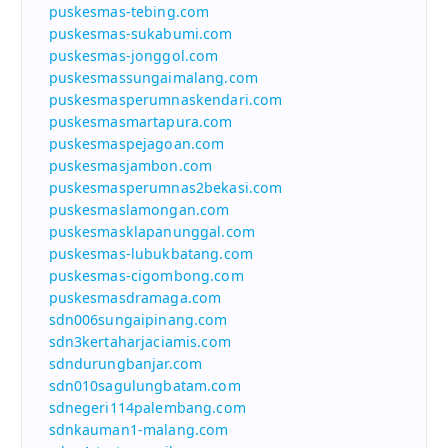
puskesmas-tebing.com
puskesmas-sukabumi.com
puskesmas-jonggol.com
puskesmassungaimalang.com
puskesmasperumnaskendari.com
puskesmasmartapura.com
puskesmaspejagoan.com
puskesmasjambon.com
puskesmasperumnas2bekasi.com
puskesmaslamongan.com
puskesmasklapanunggal.com
puskesmas-lubukbatang.com
puskesmas-cigombong.com
puskesmasdramaga.com
sdn006sungaipinang.com
sdn3kertaharjaciamis.com
sdndurungbanjar.com
sdn010sagulungbatam.com
sdnegeri114palembang.com
sdnkauman1-malang.com