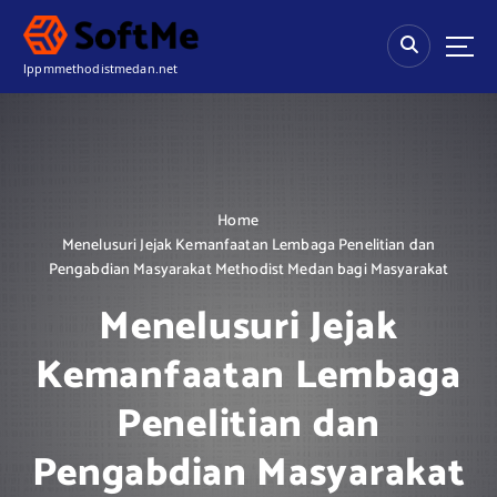
S
k
i
lppmmethodistmedan.net
p
t
o
c
o
n
Home
t
Menelusuri Jejak Kemanfaatan Lembaga Penelitian dan
e
Pengabdian Masyarakat Methodist Medan bagi Masyarakat
n
t
Menelusuri Jejak
Kemanfaatan Lembaga
Penelitian dan
Pengabdian Masyarakat