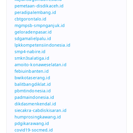
pemetaan-disdikaceh.id
peradipalembang.id
cbtgorontalo.id
mgmpsb-smpnganjuk.id
geloradenpasar.id
sdgamalielpalu.id
lpkkompetensiindonesia.id
smp4-nabire.id
smkn3salatiga.id
amoito-konaweselatan.id
febiuinbanten.id
bwikotaserang.id
balitbangdiklat.id
pbmtindonesia.id
padmaindonesia.id
dikdasmenkendal.id
siecakra-cabdiskisaran.id
humprosingkawang.id
pdgikarawang.id
covid19-socmed.id