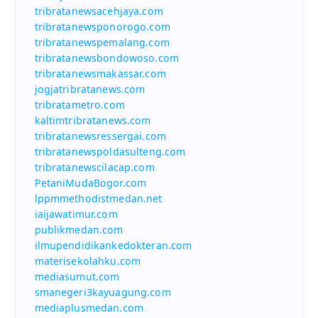
tribratanewsacehjaya.com
tribratanewsponorogo.com
tribratanewspemalang.com
tribratanewsbondowoso.com
tribratanewsmakassar.com
jogjatribratanews.com
tribratametro.com
kaltimtribratanews.com
tribratanewsressergai.com
tribratanewspoldasulteng.com
tribratanewscilacap.com
PetaniMudaBogor.com
lppmmethodistmedan.net
iaijawatimur.com
publikmedan.com
ilmupendidikankedokteran.com
materisekolahku.com
mediasumut.com
smanegeri3kayuagung.com
mediaplusmedan.com