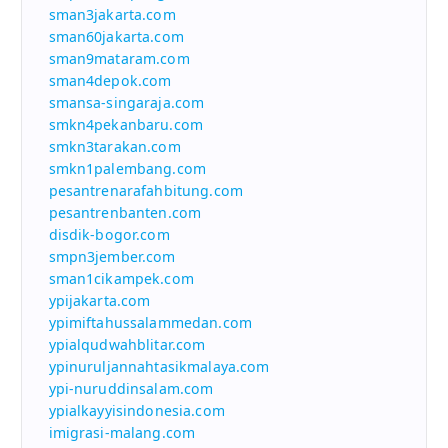
sman3jakarta.com
sman60jakarta.com
sman9mataram.com
sman4depok.com
smansa-singaraja.com
smkn4pekanbaru.com
smkn3tarakan.com
smkn1palembang.com
pesantrenarafahbitung.com
pesantrenbanten.com
disdik-bogor.com
smpn3jember.com
sman1cikampek.com
ypijakarta.com
ypimiftahussalammedan.com
ypialqudwahblitar.com
ypinuruljannahtasikmalaya.com
ypi-nuruddinsalam.com
ypialkayyisindonesia.com
imigrasi-malang.com