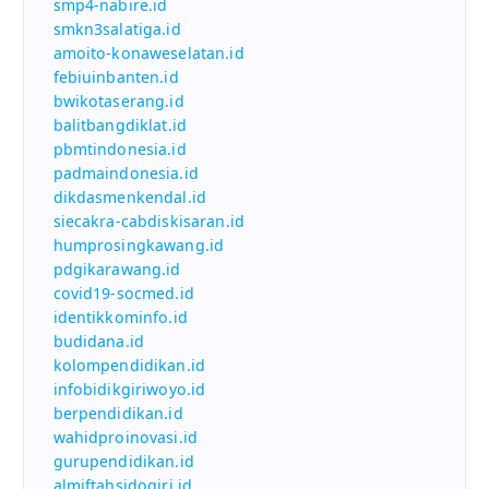
smp4-nabire.id
smkn3salatiga.id
amoito-konaweselatan.id
febiuinbanten.id
bwikotaserang.id
balitbangdiklat.id
pbmtindonesia.id
padmaindonesia.id
dikdasmenkendal.id
siecakra-cabdiskisaran.id
humprosingkawang.id
pdgikarawang.id
covid19-socmed.id
identikkominfo.id
budidana.id
kolompendidikan.id
infobidikgiriwoyo.id
berpendidikan.id
wahidproinovasi.id
gurupendidikan.id
almiftahsidogiri.id