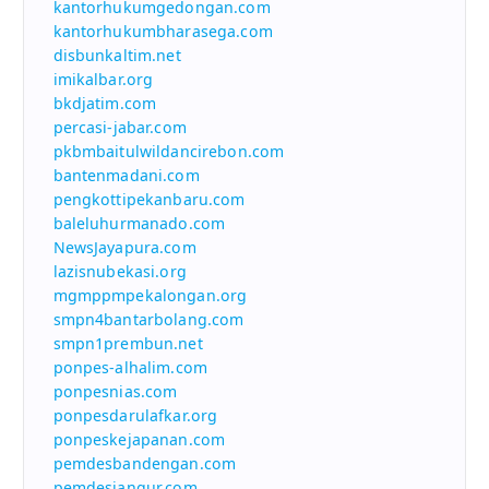
kantorhukumgedongan.com
kantorhukumbharasega.com
disbunkaltim.net
imikalbar.org
bkdjatim.com
percasi-jabar.com
pkbmbaitulwildancirebon.com
bantenmadani.com
pengkottipekanbaru.com
baleluhurmanado.com
NewsJayapura.com
lazisnubekasi.org
mgmppmpekalongan.org
smpn4bantarbolang.com
smpn1prembun.net
ponpes-alhalim.com
ponpesnias.com
ponpesdarulafkar.org
ponpeskejapanan.com
pemdesbandengan.com
pemdesjangur.com