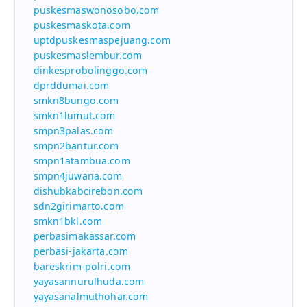
puskesmaswonosobo.com
puskesmaskota.com
uptdpuskesmaspejuang.com
puskesmaslembur.com
dinkesprobolinggo.com
dprddumai.com
smkn8bungo.com
smkn1lumut.com
smpn3palas.com
smpn2bantur.com
smpn1atambua.com
smpn4juwana.com
dishubkabcirebon.com
sdn2girimarto.com
smkn1bkl.com
perbasimakassar.com
perbasi-jakarta.com
bareskrim-polri.com
yayasannurulhuda.com
yayasanalmuthohar.com