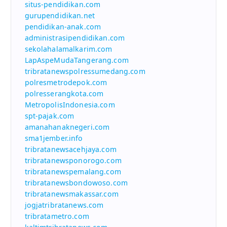
situs-pendidikan.com
gurupendidikan.net
pendidikan-anak.com
administrasipendidikan.com
sekolahalamalkarim.com
LapAspeMudaTangerang.com
tribratanewspolressumedang.com
polresmetrodepok.com
polresserangkota.com
MetropolisIndonesia.com
spt-pajak.com
amanahanaknegeri.com
sma1jember.info
tribratanewsacehjaya.com
tribratanewsponorogo.com
tribratanewspemalang.com
tribratanewsbondowoso.com
tribratanewsmakassar.com
jogjatribratanews.com
tribratametro.com