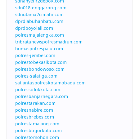
sdnanyelir2depok.com
sdn018tenggarong.com
sdnutama7cimahi.com
dprdlabuhanbatu.com
dprdboyolali.com
polresmajalengka.com
tribratanewspolresmadiun.com
humaspolrespalu.com
polres-jember.com
polrestobekasikota.com
polresbondowoso.com
polres-salatiga.com
satlantaspolreskotamobagu.com
polressolokkota.com
polresbanjarnegara.com
polrestarakan.com
polresnabire.com
polresbrebes.com
polrestamalang.com
polresbogorkota.com
polrestomohon.com