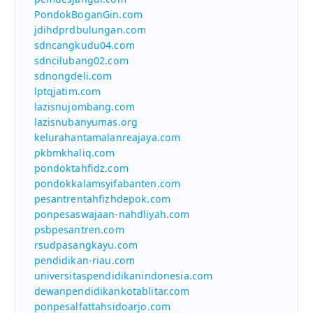
PondokBoganGin.com
jdihdprdbulungan.com
sdncangkudu04.com
sdncilubang02.com
sdnongdeli.com
lptqjatim.com
lazisnujombang.com
lazisnubanyumas.org
kelurahantamalanreajaya.com
pkbmkhaliq.com
pondoktahfidz.com
pondokkalamsyifabanten.com
pesantrentahfizhdepok.com
ponpesaswajaan-nahdliyah.com
psbpesantren.com
rsudpasangkayu.com
pendidikan-riau.com
universitaspendidikanindonesia.com
dewanpendidikankotablitar.com
ponpesalfattahsidoarjo.com