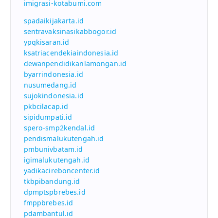
imigrasi-kotabumi.com
spadaikijakarta.id
sentravaksinasikabbogor.id
ypqkisaran.id
ksatriacendekiaindonesia.id
dewanpendidikanlamongan.id
byarrindonesia.id
nusumedang.id
sujokindonesia.id
pkbcilacap.id
sipidumpati.id
spero-smp2kendal.id
pendismalukutengah.id
pmbunivbatam.id
igimalukutengah.id
yadikacireboncenter.id
tkbpibandung.id
dpmptspbrebes.id
fmppbrebes.id
pdambantul.id