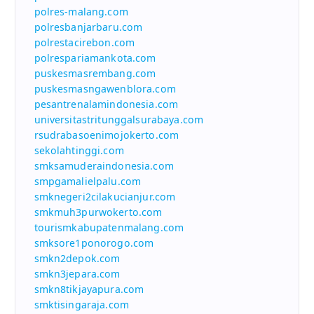
polres-malang.com
polresbanjarbaru.com
polrestacirebon.com
polrespariamankota.com
puskesmasrembang.com
puskesmasngawenblora.com
pesantrenalamindonesia.com
universitastritunggalsurabaya.com
rsudrabasoenimojokerto.com
sekolahtinggi.com
smksamuderaindonesia.com
smpgamalielpalu.com
smknegeri2cilakucianjur.com
smkmuh3purwokerto.com
tourismkabupatenmalang.com
smksore1ponorogo.com
smkn2depok.com
smkn3jepara.com
smkn8tikjayapura.com
smktisingaraja.com