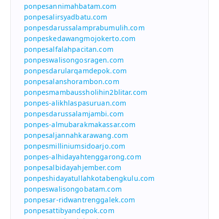
ponpesannimahbatam.com
ponpesalirsyadbatu.com
ponpesdarussalamprabumulih.com
ponpeskedawangmojokerto.com
ponpesalfalahpacitan.com
ponpeswalisongosragen.com
ponpesdarularqamdepok.com
ponpesalanshorambon.com
ponpesmambaussholihin2blitar.com
ponpes-alikhlaspasuruan.com
ponpesdarussalamjambi.com
ponpes-almubarakmakassar.com
ponpesaljannahkarawang.com
ponpesmilliniumsidoarjo.com
ponpes-alhidayahtenggarong.com
ponpesalbidayahjember.com
ponpeshidayatullahkotabengkulu.com
ponpeswalisongobatam.com
ponpesar-ridwantrenggalek.com
ponpesattibyandepok.com