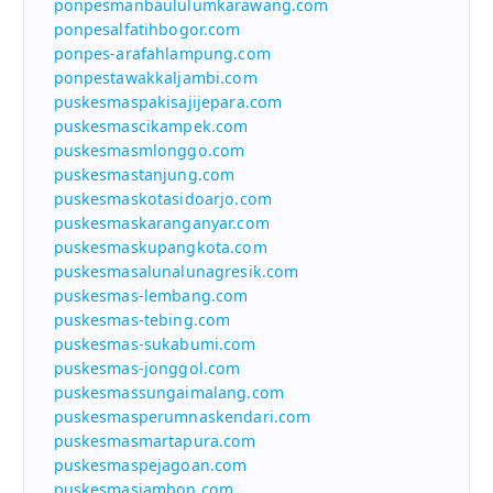
ponpesmanbaululumkarawang.com
ponpesalfatihbogor.com
ponpes-arafahlampung.com
ponpestawakkaljambi.com
puskesmaspakisajijepara.com
puskesmascikampek.com
puskesmasmlonggo.com
puskesmastanjung.com
puskesmaskotasidoarjo.com
puskesmaskaranganyar.com
puskesmaskupangkota.com
puskesmasalunalunagresik.com
puskesmas-lembang.com
puskesmas-tebing.com
puskesmas-sukabumi.com
puskesmas-jonggol.com
puskesmassungaimalang.com
puskesmasperumnaskendari.com
puskesmasmartapura.com
puskesmaspejagoan.com
puskesmasjambon.com