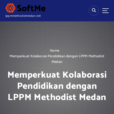
S
k
i
lppmmethodistmedan.net
p
t
o
c
o
n
Home
t
Memperkuat Kolaborasi Pendidikan dengan LPPM Methodist
e
Medan
n
t
Memperkuat Kolaborasi
Pendidikan dengan
LPPM Methodist Medan