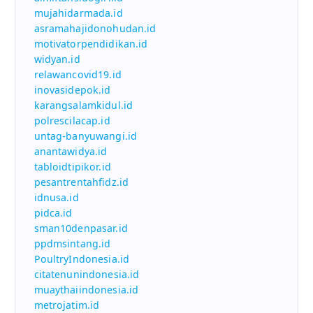
mujahidarmada.id
asramahajidonohudan.id
motivatorpendidikan.id
widyan.id
relawancovid19.id
inovasidepok.id
karangsalamkidul.id
polrescilacap.id
untag-banyuwangi.id
anantawidya.id
tabloidtipikor.id
pesantrentahfidz.id
idnusa.id
pidca.id
sman10denpasar.id
ppdmsintang.id
PoultryIndonesia.id
citatenunindonesia.id
muaythaiindonesia.id
metrojatim.id