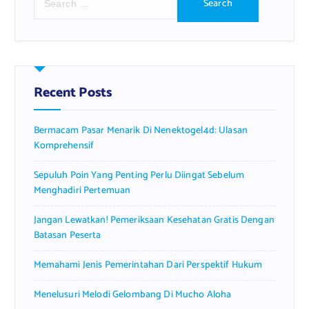
e
a
r
c
h
f
Recent Posts
o
r
Bermacam Pasar Menarik Di Nenektogel4d: Ulasan
:
Komprehensif
Sepuluh Poin Yang Penting Perlu Diingat Sebelum
Menghadiri Pertemuan
Jangan Lewatkan! Pemeriksaan Kesehatan Gratis Dengan
Batasan Peserta
Memahami Jenis Pemerintahan Dari Perspektif Hukum
Menelusuri Melodi Gelombang Di Mucho Aloha