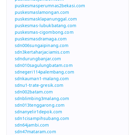
puskesmasperumnas2bekasi.com
puskesmaslamongan.com
puskesmasklapanunggal.com
puskesmas-lubukbatang.com
puskesmas-cigombong.com
puskesmasdramaga.com
sdn006sungaipinang.com
sdn3kertaharjaciamis.com
sdndurungbanjar.com
sdn010sagulungbatam.com
sdnegeri114palembang.com
sdnkauman1-malang.com
sdnu1-trate-gresik.com
sdn002batam.com
sdnblimbing3malang.com
sdn013tenggarong.com
sdnanyelir1depok.com
sdn1cisampihsubang.com
sdn64jambi.com
sdn47mataram.com