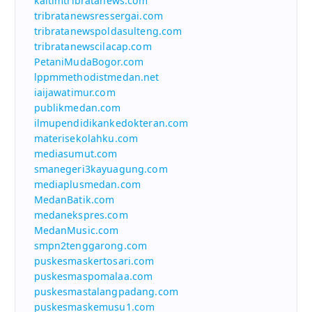
kaltimtribratanews.com
tribratanewsressergai.com
tribratanewspoldasulteng.com
tribratanewscilacap.com
PetaniMudaBogor.com
lppmmethodistmedan.net
iaijawatimur.com
publikmedan.com
ilmupendidikankedokteran.com
materisekolahku.com
mediasumut.com
smanegeri3kayuagung.com
mediaplusmedan.com
MedanBatik.com
medanekspres.com
MedanMusic.com
smpn2tenggarong.com
puskesmaskertosari.com
puskesmaspomalaa.com
puskesmastalangpadang.com
puskesmaskemusu1.com