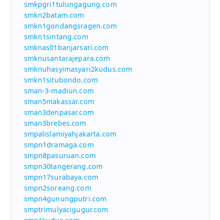
smkpgri1tulungagung.com
smkn2batam.com
smkn1gondangsragen.com
smkn1sintang.com
smknas01banjarsari.com
smknusantarajepara.com
smknuhasyimasyari2kudus.com
smkn1situbondo.com
sman-3-madiun.com
sman5makassar.com
sman3denpasar.com
sman3brebes.com
smpalislamiyahjakarta.com
smpn1dramaga.com
smpn8pasuruan.com
smpn30tangerang.com
smpn17surabaya.com
smpn2soreang.com
smpn4gunungputri.com
smptrimulyacigugur.com