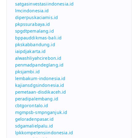
satgasinvestasiindonesia.id
lmcindonesia.id
diperpuskaciamis.id
pkpssurabaya.id
spgdtpemalang.id
bppauddikmas-bali.id
pkskabbandung.id
iaipdjakarta.id
alwashliyahcirebon.id
penmadpandeglang.id
pksjambi.id
lembakum-indonesia.id
kajiansdgsindonesia.id
pemetaan-disdikaceh.id
peradipalembang.id
cbtgorontalo.id
mgmpsb-smpnganjuk.id
geloradenpasar.id
sdgamalielpalu.id
lpkkompetensiindonesia.id