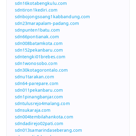
sdn16kotabengkulu.com
sdntiron1kediri.com
sdnbojongsoang1kabbandung.com
sdn23marapalam-padang.com
sdnpunten1batu.com
sdn66pontianak.com
sdn008batamkota.com
sdn152pekanbaru.com
sdntengki01brebes.com
sdn1wonosobo.com
sdn30kotagorontalo.com
sdnu1tarakan.com
sdn64-parepare.com
sdn011pekanbaru.com
sdn1pinangbanjar.com
sdntulusrejo4malang.com
sdnsukaraja.com
sdn004tembilahankota.com
sdndadirejo02pati.com
sdn013samarindaseberang.com