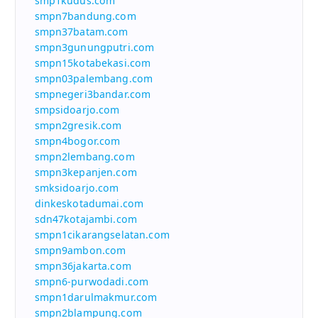
smp1kudus.com
smpn7bandung.com
smpn37batam.com
smpn3gunungputri.com
smpn15kotabekasi.com
smpn03palembang.com
smpnegeri3bandar.com
smpsidoarjo.com
smpn2gresik.com
smpn4bogor.com
smpn2lembang.com
smpn3kepanjen.com
smksidoarjo.com
dinkeskotadumai.com
sdn47kotajambi.com
smpn1cikarangselatan.com
smpn9ambon.com
smpn36jakarta.com
smpn6-purwodadi.com
smpn1darulmakmur.com
smpn2blampung.com