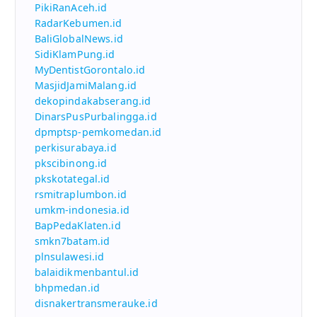
PikiRanAceh.id
RadarKebumen.id
BaliGlobalNews.id
SidiKlamPung.id
MyDentistGorontalo.id
MasjidJamiMalang.id
dekopindakabserang.id
DinarsPusPurbalingga.id
dpmptsp-pemkomedan.id
perkisurabaya.id
pkscibinong.id
pkskotategal.id
rsmitraplumbon.id
umkm-indonesia.id
BapPedaKlaten.id
smkn7batam.id
plnsulawesi.id
balaidikmenbantul.id
bhpmedan.id
disnakertransmerauke.id