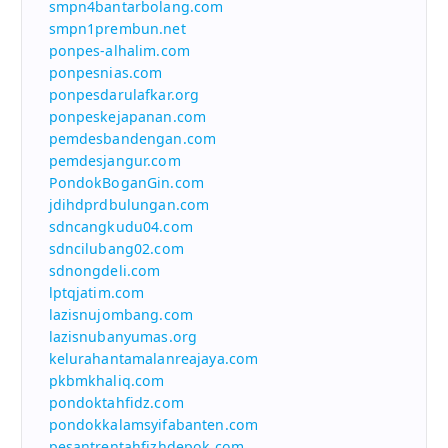
smpn4bantarbolang.com
smpn1prembun.net
ponpes-alhalim.com
ponpesnias.com
ponpesdarulafkar.org
ponpeskejapanan.com
pemdesbandengan.com
pemdesjangur.com
PondokBoganGin.com
jdihdprdbulungan.com
sdncangkudu04.com
sdncilubang02.com
sdnongdeli.com
lptqjatim.com
lazisnujombang.com
lazisnubanyumas.org
kelurahantamalanreajaya.com
pkbmkhaliq.com
pondoktahfidz.com
pondokkalamsyifabanten.com
pesantrentahfizhdepok.com