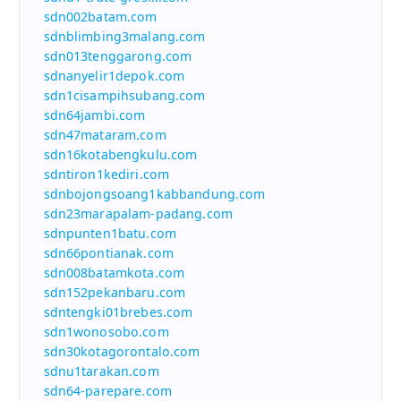
sdn002batam.com
sdnblimbing3malang.com
sdn013tenggarong.com
sdnanyelir1depok.com
sdn1cisampihsubang.com
sdn64jambi.com
sdn47mataram.com
sdn16kotabengkulu.com
sdntiron1kediri.com
sdnbojongsoang1kabbandung.com
sdn23marapalam-padang.com
sdnpunten1batu.com
sdn66pontianak.com
sdn008batamkota.com
sdn152pekanbaru.com
sdntengki01brebes.com
sdn1wonosobo.com
sdn30kotagorontalo.com
sdnu1tarakan.com
sdn64-parepare.com