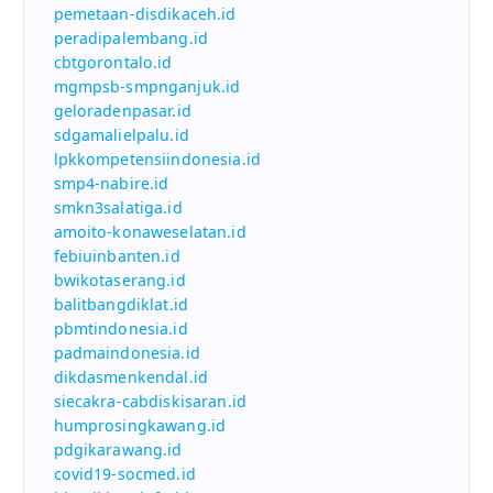
pemetaan-disdikaceh.id
peradipalembang.id
cbtgorontalo.id
mgmpsb-smpnganjuk.id
geloradenpasar.id
sdgamalielpalu.id
lpkkompetensiindonesia.id
smp4-nabire.id
smkn3salatiga.id
amoito-konaweselatan.id
febiuinbanten.id
bwikotaserang.id
balitbangdiklat.id
pbmtindonesia.id
padmaindonesia.id
dikdasmenkendal.id
siecakra-cabdiskisaran.id
humprosingkawang.id
pdgikarawang.id
covid19-socmed.id