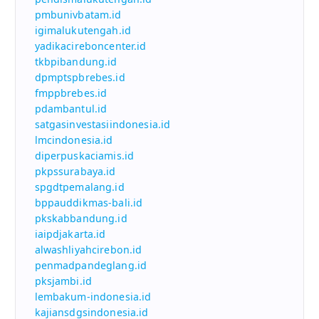
pmbunivbatam.id
igimalukutengah.id
yadikacireboncenter.id
tkbpibandung.id
dpmptspbrebes.id
fmppbrebes.id
pdambantul.id
satgasinvestasiindonesia.id
lmcindonesia.id
diperpuskaciamis.id
pkpssurabaya.id
spgdtpemalang.id
bppauddikmas-bali.id
pkskabbandung.id
iaipdjakarta.id
alwashliyahcirebon.id
penmadpandeglang.id
pksjambi.id
lembakum-indonesia.id
kajiansdgsindonesia.id