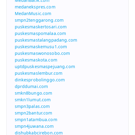
MedanBatik.com
medanekspres.com
MedanMusic.com
smpn2tenggarong.com
puskesmaskertosari.com
puskesmaspomalaa.com
puskesmastalangpadang.com
puskesmaskemusu1.com
puskesmaswonosobo.com
puskesmaskota.com
uptdpuskesmaspejuang.com
puskesmaslembur.com
dinkesprobolinggo.com
dprddumai.com
smkn8bungo.com
smkn1lumut.com
smpn3palas.com
smpn2bantur.com
smpn1atambua.com
smpn4juwana.com
dishubkabcirebon.com