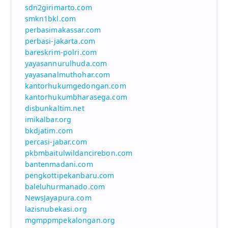
sdn2girimarto.com
smkn1bkl.com
perbasimakassar.com
perbasi-jakarta.com
bareskrim-polri.com
yayasannurulhuda.com
yayasanalmuthohar.com
kantorhukumgedongan.com
kantorhukumbharasega.com
disbunkaltim.net
imikalbar.org
bkdjatim.com
percasi-jabar.com
pkbmbaitulwildancirebon.com
bantenmadani.com
pengkottipekanbaru.com
baleluhurmanado.com
NewsJayapura.com
lazisnubekasi.org
mgmppmpekalongan.org