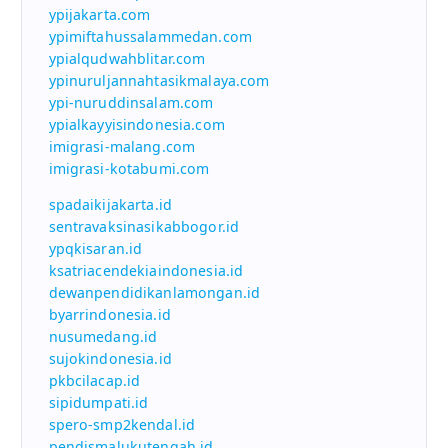
ypijakarta.com
ypimiftahussalammedan.com
ypialqudwahblitar.com
ypinuruljannahtasikmalaya.com
ypi-nuruddinsalam.com
ypialkayyisindonesia.com
imigrasi-malang.com
imigrasi-kotabumi.com
spadaikijakarta.id
sentravaksinasikabbogor.id
ypqkisaran.id
ksatriacendekiaindonesia.id
dewanpendidikanlamongan.id
byarrindonesia.id
nusumedang.id
sujokindonesia.id
pkbcilacap.id
sipidumpati.id
spero-smp2kendal.id
pendismalukutengah.id