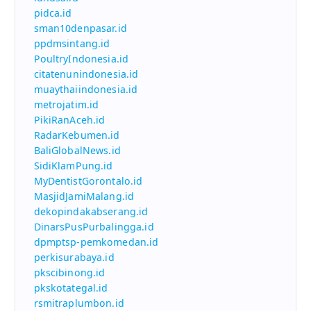
pidca.id
sman10denpasar.id
ppdmsintang.id
PoultryIndonesia.id
citatenunindonesia.id
muaythaiindonesia.id
metrojatim.id
PikiRanAceh.id
RadarKebumen.id
BaliGlobalNews.id
SidiKlamPung.id
MyDentistGorontalo.id
MasjidJamiMalang.id
dekopindakabserang.id
DinarsPusPurbalingga.id
dpmptsp-pemkomedan.id
perkisurabaya.id
pkscibinong.id
pkskotategal.id
rsmitraplumbon.id