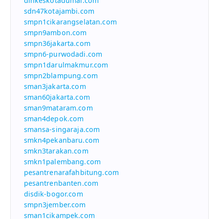
dinkeskotadumai.com
sdn47kotajambi.com
smpn1cikarangselatan.com
smpn9ambon.com
smpn36jakarta.com
smpn6-purwodadi.com
smpn1darulmakmur.com
smpn2blampung.com
sman3jakarta.com
sman60jakarta.com
sman9mataram.com
sman4depok.com
smansa-singaraja.com
smkn4pekanbaru.com
smkn3tarakan.com
smkn1palembang.com
pesantrenarafahbitung.com
pesantrenbanten.com
disdik-bogor.com
smpn3jember.com
sman1cikampek.com