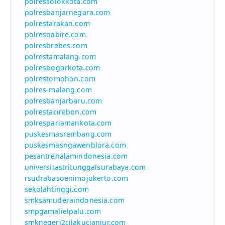
polressolokkota.com
polresbanjarnegara.com
polrestarakan.com
polresnabire.com
polresbrebes.com
polrestamalang.com
polresbogorkota.com
polrestomohon.com
polres-malang.com
polresbanjarbaru.com
polrestacirebon.com
polrespariamankota.com
puskesmasrembang.com
puskesmasngawenblora.com
pesantrenalamindonesia.com
universitastritunggalsurabaya.com
rsudrabasoenimojokerto.com
sekolahtinggi.com
smksamuderaindonesia.com
smpgamalielpalu.com
smknegeri2cilakucianjur.com