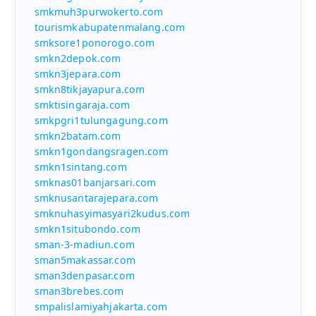
smkmuh3purwokerto.com
tourismkabupatenmalang.com
smksore1ponorogo.com
smkn2depok.com
smkn3jepara.com
smkn8tikjayapura.com
smktisingaraja.com
smkpgri1tulungagung.com
smkn2batam.com
smkn1gondangsragen.com
smkn1sintang.com
smknas01banjarsari.com
smknusantarajepara.com
smknuhasyimasyari2kudus.com
smkn1situbondo.com
sman-3-madiun.com
sman5makassar.com
sman3denpasar.com
sman3brebes.com
smpalislamiyahjakarta.com