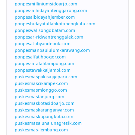
ponpesmilliniumsidoarjo.com
ponpes-alhidayahtenggarong.com
ponpesalbidayahjember.com
ponpeshidayatullahkotabengkulu.com
ponpeswalisongobatam.com
ponpesar-ridwantrenggalek.com
ponpesattibyandepok.com
ponpesmanbaululumkarawang.com
ponpesalfatihbogor.com
ponpes-arafahlampung.com
ponpestawakkaljambi.com
puskesmaspakisajijepara.com
puskesmascikampek.com
puskesmasmlonggo.com
puskesmastanjung.com
puskesmaskotasidoarjo.com
puskesmaskaranganyar.com
puskesmaskupangkota.com
puskesmasalunalunagresik.com
puskesmas-lembang.com