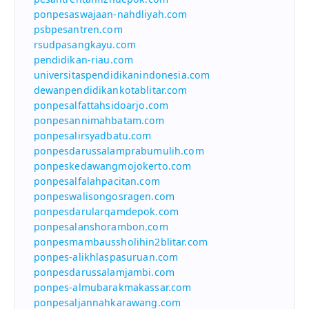
ponpesaswajaan-nahdliyah.com
psbpesantren.com
rsudpasangkayu.com
pendidikan-riau.com
universitaspendidikanindonesia.com
dewanpendidikankotablitar.com
ponpesalfattahsidoarjo.com
ponpesannimahbatam.com
ponpesalirsyadbatu.com
ponpesdarussalamprabumulih.com
ponpeskedawangmojokerto.com
ponpesalfalahpacitan.com
ponpeswalisongosragen.com
ponpesdarularqamdepok.com
ponpesalanshorambon.com
ponpesmambaussholihin2blitar.com
ponpes-alikhlaspasuruan.com
ponpesdarussalamjambi.com
ponpes-almubarakmakassar.com
ponpesaljannahkarawang.com