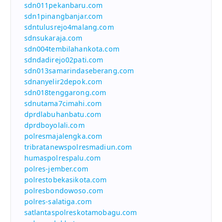
sdn011pekanbaru.com
sdn1pinangbanjar.com
sdntulusrejo4malang.com
sdnsukaraja.com
sdn004tembilahankota.com
sdndadirejo02pati.com
sdn013samarindaseberang.com
sdnanyelir2depok.com
sdn018tenggarong.com
sdnutama7cimahi.com
dprdlabuhanbatu.com
dprdboyolali.com
polresmajalengka.com
tribratanewspolresmadiun.com
humaspolrespalu.com
polres-jember.com
polrestobekasikota.com
polresbondowoso.com
polres-salatiga.com
satlantaspolreskotamobagu.com