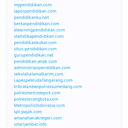
mypendidikan.com
laporpendidikan.com
pendidikanku.net
berkaspendidikan.com
elearningpendidikan.com
statistikapendidikan.com
pendidikankukar.com
situs-pendidikan.com
gurupendidikan.net
pendidikan-anak.com
administrasipendidikan.com
sekolahalamalkarim.com
LapAspeMudaTangerang.com
tribratanewspolressumedang.com
polresmetrodepok.com
polresserangkota.com
MetropolisIndonesia.com
spt-pajak.com
amanahanaknegeri.com
sma1jember.info