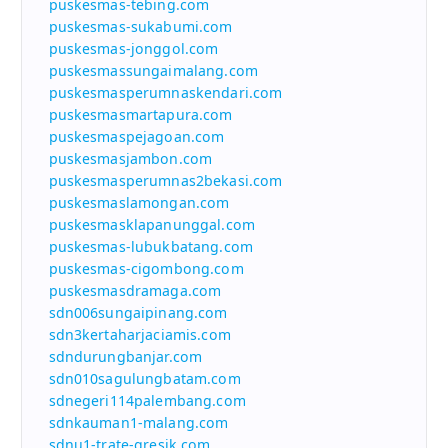
puskesmas-tebing.com
puskesmas-sukabumi.com
puskesmas-jonggol.com
puskesmassungaimalang.com
puskesmasperumnaskendari.com
puskesmasmartapura.com
puskesmaspejagoan.com
puskesmasjambon.com
puskesmasperumnas2bekasi.com
puskesmaslamongan.com
puskesmasklapanunggal.com
puskesmas-lubukbatang.com
puskesmas-cigombong.com
puskesmasdramaga.com
sdn006sungaipinang.com
sdn3kertaharjaciamis.com
sdndurungbanjar.com
sdn010sagulungbatam.com
sdnegeri114palembang.com
sdnkauman1-malang.com
sdnu1-trate-gresik.com