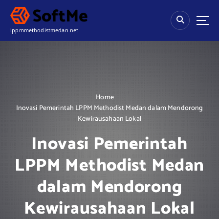
S
k
i
lppmmethodistmedan.net
p
t
o
c
o
n
Home
t
Inovasi Pemerintah LPPM Methodist Medan dalam Mendorong
e
Kewirausahaan Lokal
n
t
Inovasi Pemerintah
LPPM Methodist Medan
dalam Mendorong
Kewirausahaan Lokal