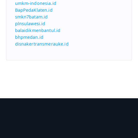
umkm-indonesia.id
BapPedaKlaten.id
smkn7batam.id
plnsulawesi.id
balaidikmenbantul.id
bhpmedan.id
disnakertransmerauke.id