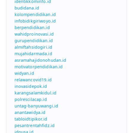
identikkominfo.id
budidana.id
kolompendidikan.id
infobidikgiriwoyo.id
berpendidikan.id
wahidproinovasi.id
gurupendidikan.id
almiftahsidogiri.id
mujahidarmada.id
asramahajidonohudan.id
motivatorpendidikan.id
widyan.id
relawancovid19.id
inovasidepok.id
karangsalamkidul.id
polrescilacap.id
untag-banyuwangi.id
anantawidya.id
tabloidtipikor.id
pesantrentahfidz.id
idnusa.id