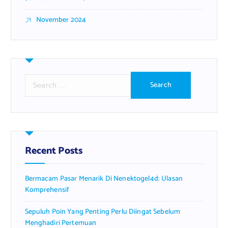
November 2024
S
e
a
r
c
h
f
Recent Posts
o
r
Bermacam Pasar Menarik Di Nenektogel4d: Ulasan
:
Komprehensif
Sepuluh Poin Yang Penting Perlu Diingat Sebelum
Menghadiri Pertemuan