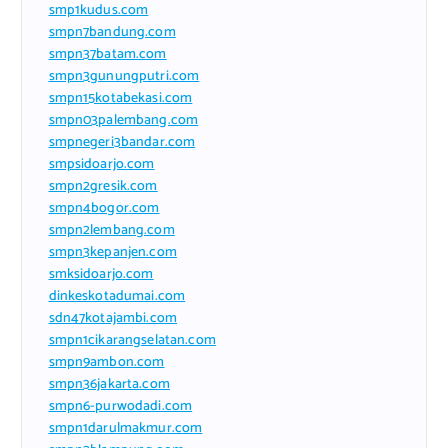
smp1kudus.com
smpn7bandung.com
smpn37batam.com
smpn3gunungputri.com
smpn15kotabekasi.com
smpn03palembang.com
smpnegeri3bandar.com
smpsidoarjo.com
smpn2gresik.com
smpn4bogor.com
smpn2lembang.com
smpn3kepanjen.com
smksidoarjo.com
dinkeskotadumai.com
sdn47kotajambi.com
smpn1cikarangselatan.com
smpn9ambon.com
smpn36jakarta.com
smpn6-purwodadi.com
smpn1darulmakmur.com