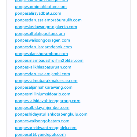
ponpesalfattahsidoarjo.com
ponpesannimahbatam.com
ponpesalirsyadbatu.com
ponpesdarussalamprabumulih.com
ponpeskedawangmojokerto.com
ponpesalfalahpacitan.com
ponpeswalisongosragen.com
ponpesdarularqamdepok.com
ponpesalanshorambon.com
ponpesmambaussholihin2blitar.com
ponpes-alikhlaspasuruan.com
ponpesdarussalamjambi.com
ponpes-almubarakmakassar.com
ponpesaljannahkarawang.com
ponpesmilliniumsidoarjo.com
ponpes-alhidayahtenggarong.com
ponpesalbidayahjember.com
ponpeshidayatullahkotabengkulu.com
ponpeswalisongobatam.com
ponpesar-ridwantrenggalek.com
ponpesattibyandepok.com