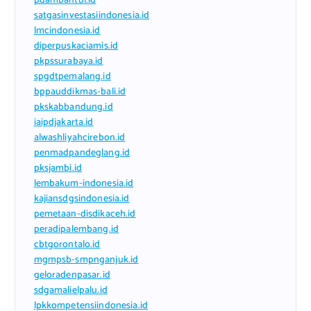
pdambantul.id
satgasinvestasiindonesia.id
lmcindonesia.id
diperpuskaciamis.id
pkpssurabaya.id
spgdtpemalang.id
bppauddikmas-bali.id
pkskabbandung.id
iaipdjakarta.id
alwashliyahcirebon.id
penmadpandeglang.id
pksjambi.id
lembakum-indonesia.id
kajiansdgsindonesia.id
pemetaan-disdikaceh.id
peradipalembang.id
cbtgorontalo.id
mgmpsb-smpnganjuk.id
geloradenpasar.id
sdgamalielpalu.id
lpkkompetensiindonesia.id