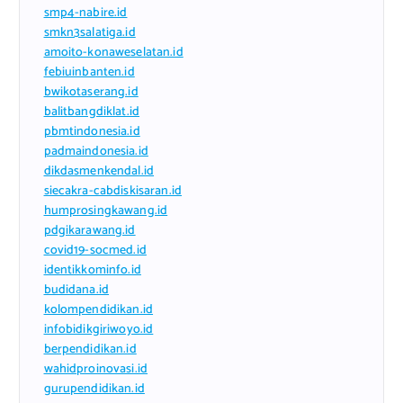
smp4-nabire.id
smkn3salatiga.id
amoito-konaweselatan.id
febiuinbanten.id
bwikotaserang.id
balitbangdiklat.id
pbmtindonesia.id
padmaindonesia.id
dikdasmenkendal.id
siecakra-cabdiskisaran.id
humprosingkawang.id
pdgikarawang.id
covid19-socmed.id
identikkominfo.id
budidana.id
kolompendidikan.id
infobidikgiriwoyo.id
berpendidikan.id
wahidproinovasi.id
gurupendidikan.id