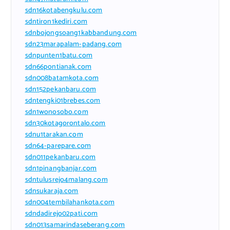
sdn16kotabengkulu.com
sdntiron1kediri.com
sdnbojongsoang1kabbandung.com
sdn23marapalam-padang.com
sdnpunten1batu.com
sdn66pontianak.com
sdn008batamkota.com
sdn152pekanbaru.com
sdntengki01brebes.com
sdn1wonosobo.com
sdn30kotagorontalo.com
sdnu1tarakan.com
sdn64-parepare.com
sdn011pekanbaru.com
sdn1pinangbanjar.com
sdntulusrejo4malang.com
sdnsukaraja.com
sdn004tembilahankota.com
sdndadirejo02pati.com
sdn013samarindaseberang.com