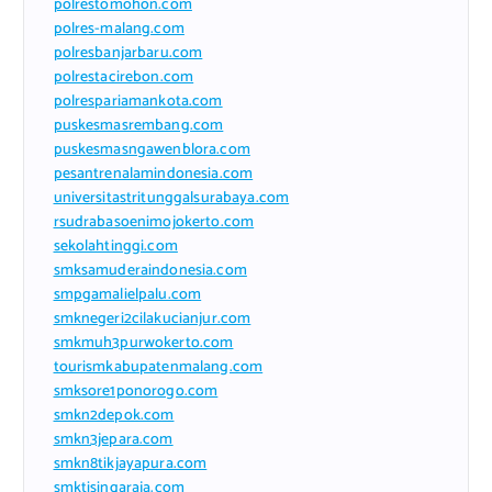
polrestomohon.com
polres-malang.com
polresbanjarbaru.com
polrestacirebon.com
polrespariamankota.com
puskesmasrembang.com
puskesmasngawenblora.com
pesantrenalamindonesia.com
universitastritunggalsurabaya.com
rsudrabasoenimojokerto.com
sekolahtinggi.com
smksamuderaindonesia.com
smpgamalielpalu.com
smknegeri2cilakucianjur.com
smkmuh3purwokerto.com
tourismkabupatenmalang.com
smksore1ponorogo.com
smkn2depok.com
smkn3jepara.com
smkn8tikjayapura.com
smktisingaraja.com