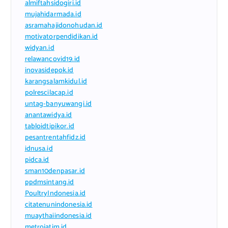
almiftahsidogiri.id
mujahidarmada.id
asramahajidonohudan.id
motivatorpendidikan.id
widyan.id
relawancovid19.id
inovasidepok.id
karangsalamkidul.id
polrescilacap.id
untag-banyuwangi.id
anantawidya.id
tabloidtipikor.id
pesantrentahfidz.id
idnusa.id
pidca.id
sman10denpasar.id
ppdmsintang.id
PoultryIndonesia.id
citatenunindonesia.id
muaythaiindonesia.id
metrojatim.id