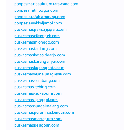
ponpesmanbaululumkarawang.com
ponpesalfatihbogor.com
ponpes-arafahlampung.com
ponpestawakkaljambi.com
puskesmaspakisajijepara.com
puskesmascikampek.com
puskesmasmlonggo.com
puskesmastanjung.com
puskesmaskotasidoarjo.com
puskesmaskaranganyar.com
puskesmaskupangkota.com
puskesmasalunalunagresik.com
puskesmas-lembang.com
puskesmas-tebing.com
puskesmas-sukabumi.com
puskesmas-jonggol.com
puskesmassungaimalang.com
puskesmasperumnaskendari.com
puskesmasmartapura.com
puskesmaspejagoan.com