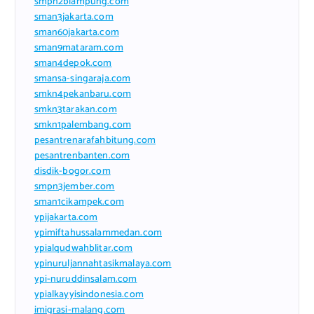
smpn2blampung.com
sman3jakarta.com
sman60jakarta.com
sman9mataram.com
sman4depok.com
smansa-singaraja.com
smkn4pekanbaru.com
smkn3tarakan.com
smkn1palembang.com
pesantrenarafahbitung.com
pesantrenbanten.com
disdik-bogor.com
smpn3jember.com
sman1cikampek.com
ypijakarta.com
ypimiftahussalammedan.com
ypialqudwahblitar.com
ypinuruljannahtasikmalaya.com
ypi-nuruddinsalam.com
ypialkayyisindonesia.com
imigrasi-malang.com