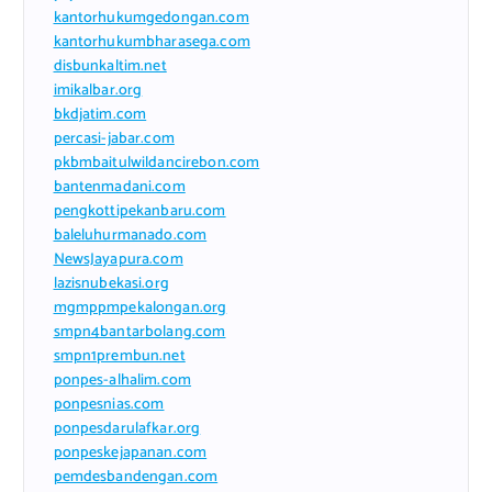
kantorhukumgedongan.com
kantorhukumbharasega.com
disbunkaltim.net
imikalbar.org
bkdjatim.com
percasi-jabar.com
pkbmbaitulwildancirebon.com
bantenmadani.com
pengkottipekanbaru.com
baleluhurmanado.com
NewsJayapura.com
lazisnubekasi.org
mgmppmpekalongan.org
smpn4bantarbolang.com
smpn1prembun.net
ponpes-alhalim.com
ponpesnias.com
ponpesdarulafkar.org
ponpeskejapanan.com
pemdesbandengan.com