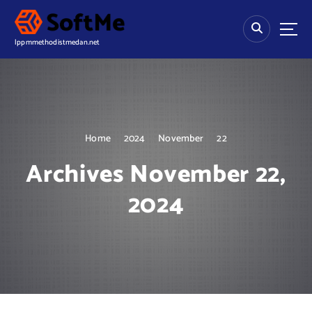
S
k
i
lppmmethodistmedan.net
p
t
o
c
o
n
Home
2024
November
22
t
e
Archives November 22,
n
t
2024