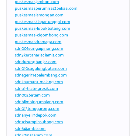
puskesmasjambon.com
puskesmasperumnas2bekasi.com
puskesmaslamongan.com
puskesmasklapanunggal.com
puskesmas-lubukbatang.com
puskesmas-cigombong.com
puskesmasdramaga.com
sdn006sungaipinang.com
sdn3kertaharjaciamis.com
sdndurungbanjar.com
sdn010sagulungbatam.com
sdnegeri114palembang.com
sdnkauman1-malang.com
sdnu1-trate-gresik.com
sdn002batam.com
sdnblimbing3malang.com
sdn013tenggarong.com
sdnanyelir1depok.com
sdn1cisampihsubang.com
sdn64jambi.com
sdn47mataram.com