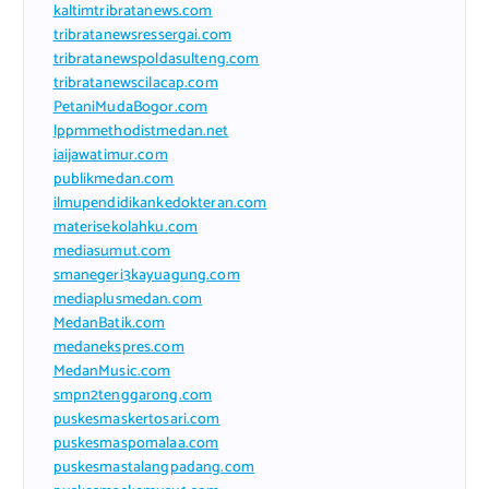
kaltimtribratanews.com
tribratanewsressergai.com
tribratanewspoldasulteng.com
tribratanewscilacap.com
PetaniMudaBogor.com
lppmmethodistmedan.net
iaijawatimur.com
publikmedan.com
ilmupendidikankedokteran.com
materisekolahku.com
mediasumut.com
smanegeri3kayuagung.com
mediaplusmedan.com
MedanBatik.com
medanekspres.com
MedanMusic.com
smpn2tenggarong.com
puskesmaskertosari.com
puskesmaspomalaa.com
puskesmastalangpadang.com