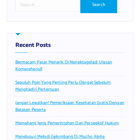
S
e
a
r
c
h
f
Recent Posts
o
r
Bermacam Pasar Menarik Di Nenektogel4d: Ulasan
:
Komprehensif
Sepuluh Poin Yang Penting Perlu Diingat Sebelum
Menghadiri Pertemuan
Jangan Lewatkan! Pemeriksaan Kesehatan Gratis Dengan
Batasan Peserta
Memahami Jenis Pemerintahan Dari Perspektif Hukum
Menelusuri Melodi Gelombang Di Mucho Aloha