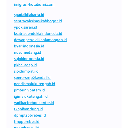
imigrasi-kotabumi.com
spadaikijakarta.id
sentravaksinasikabbogor.id
ypqkisaran.id
ksatriacendekiaindonesia.id
dewanpendidikanlamongan.id
byarrindonesia.id
nusumedang.id
sujokindonesia.id
pkbcilacap.id
sipidumpati.id
spero-smp2kendal.id
pendismalukutengah.id
pmbunivbatam.id
igimalukutengah.id
yadikacireboncenter.id
tkbpibandung.id
dpmptspbrebes.id
fmppbrebes.id