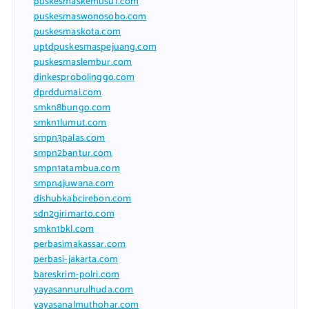
puskesmaskemusu1.com
puskesmaswonosobo.com
puskesmaskota.com
uptdpuskesmaspejuang.com
puskesmaslembur.com
dinkesprobolinggo.com
dprddumai.com
smkn8bungo.com
smkn1lumut.com
smpn3palas.com
smpn2bantur.com
smpn1atambua.com
smpn4juwana.com
dishubkabcirebon.com
sdn2girimarto.com
smkn1bkl.com
perbasimakassar.com
perbasi-jakarta.com
bareskrim-polri.com
yayasannurulhuda.com
yayasanalmuthohar.com