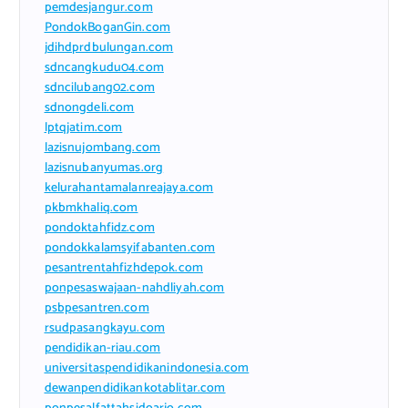
pemdesjangur.com
PondokBoganGin.com
jdihdprdbulungan.com
sdncangkudu04.com
sdncilubang02.com
sdnongdeli.com
lptqjatim.com
lazisnujombang.com
lazisnubanyumas.org
kelurahantamalanreajaya.com
pkbmkhaliq.com
pondoktahfidz.com
pondokkalamsyifabanten.com
pesantrentahfizhdepok.com
ponpesaswajaan-nahdliyah.com
psbpesantren.com
rsudpasangkayu.com
pendidikan-riau.com
universitaspendidikanindonesia.com
dewanpendidikankotablitar.com