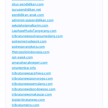
situs-pendidikan.com
gurupendidikan.net
pendidikan-anak.com
administrasipendidikan.com
sekolahalamalkarim.com
LapAspeMudaTangerang.com
tribratanewspolressumedang.com
polresmetrodepok.com
polresserangkota.com
MetropolisIndonesia.com
spt-pajak.com
amanahanaknegeri.com
sma1jember.info
tribratanewsacehjaya.com
tribratanewsponorogo.com
tribratanewspemalang.com
tribratanewsbondowoso.com
tribratanewsmakassar.com
jogjatribratanews.com
tribratametro.com