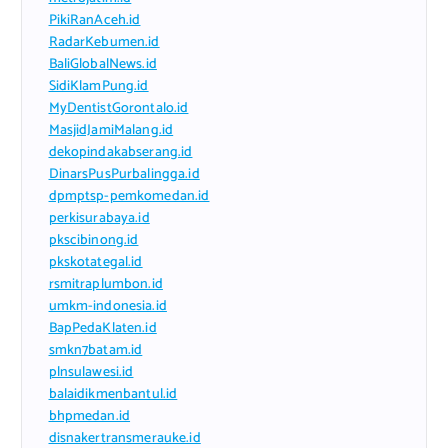
PikiRanAceh.id
RadarKebumen.id
BaliGlobalNews.id
SidiKlamPung.id
MyDentistGorontalo.id
MasjidJamiMalang.id
dekopindakabserang.id
DinarsPusPurbalingga.id
dpmptsp-pemkomedan.id
perkisurabaya.id
pkscibinong.id
pkskotategal.id
rsmitraplumbon.id
umkm-indonesia.id
BapPedaKlaten.id
smkn7batam.id
plnsulawesi.id
balaidikmenbantul.id
bhpmedan.id
disnakertransmerauke.id