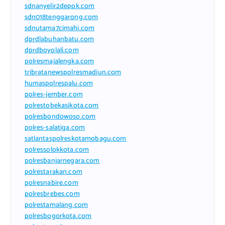
sdnanyelir2depok.com
sdn018tenggarong.com
sdnutama7cimahi.com
dprdlabuhanbatu.com
dprdboyolali.com
polresmajalengka.com
tribratanewspolresmadiun.com
humaspolrespalu.com
polres-jember.com
polrestobekasikota.com
polresbondowoso.com
polres-salatiga.com
satlantaspolreskotamobagu.com
polressolokkota.com
polresbanjarnegara.com
polrestarakan.com
polresnabire.com
polresbrebes.com
polrestamalang.com
polresbogorkota.com