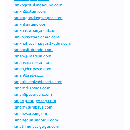
smkpgri1tulungagung.com
smkn2batam.com
smkn1gondangsragen.com
smkn1sintang.com
smknas01banjarsari.com
smknusantarajepara.com
smknuhasyimasyari2kudus.com
smkn1situbondo.com
sman-3-madiun.com
sman5makassar.com
sman3denpasar.com
sman3brebes.com
smpalislamiyahjakarta.com
smpn1dramaga.com
smpn8pasuruan.com
smpn30tangerang.com
smpn17surabaya.com
smpn2soreang.com
smpn4gunungputri.com
smptrimulyacigugur.com