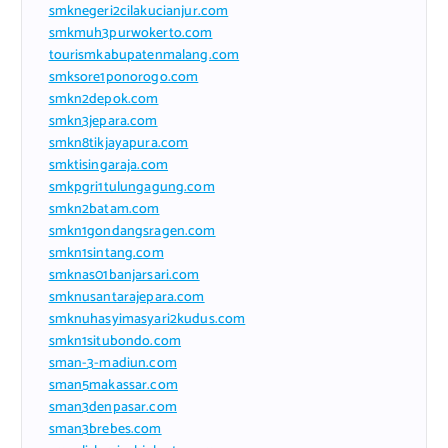
smknegeri2cilakucianjur.com
smkmuh3purwokerto.com
tourismkabupatenmalang.com
smksore1ponorogo.com
smkn2depok.com
smkn3jepara.com
smkn8tikjayapura.com
smktisingaraja.com
smkpgri1tulungagung.com
smkn2batam.com
smkn1gondangsragen.com
smkn1sintang.com
smknas01banjarsari.com
smknusantarajepara.com
smknuhasyimasyari2kudus.com
smkn1situbondo.com
sman-3-madiun.com
sman5makassar.com
sman3denpasar.com
sman3brebes.com