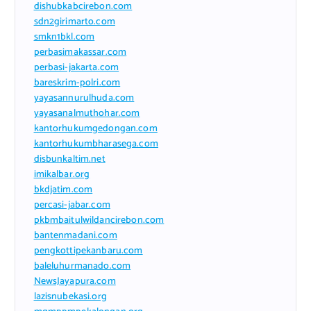
dishubkabcirebon.com
sdn2girimarto.com
smkn1bkl.com
perbasimakassar.com
perbasi-jakarta.com
bareskrim-polri.com
yayasannurulhuda.com
yayasanalmuthohar.com
kantorhukumgedongan.com
kantorhukumbharasega.com
disbunkaltim.net
imikalbar.org
bkdjatim.com
percasi-jabar.com
pkbmbaitulwildancirebon.com
bantenmadani.com
pengkottipekanbaru.com
baleluhurmanado.com
NewsJayapura.com
lazisnubekasi.org