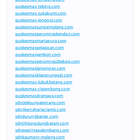
puskesmas-tebing.com
puskesmas-sukabumi.com
puskesmas-jonggol.com
puskesmassungaimalang.com
puskesmasperumnaskendari.com
puskesmasmartapura.com
puskesmaspejagoan.com
puskesmasjambon.com
puskesmasperumnas2bekasi.com
puskesmaslamongan.com
puskesmasklapanunggal.com
puskesmas-lubukbatang.com
puskesmas-cigombong.com
puskesmasdramaga.com
sdn006sungaipinang.com
sdn3kertaharjaciamis.com
sdndurungbanjar.com
sdn010sagulungbatam.com
sdnegeri114palembang.com
sdnkauman1-malang.com