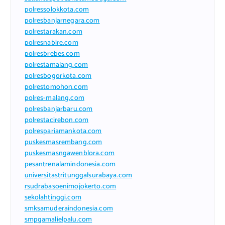
polressolokkota.com
polresbanjarnegara.com
polrestarakan.com
polresnabire.com
polresbrebes.com
polrestamalang.com
polresbogorkota.com
polrestomohon.com
polres-malang.com
polresbanjarbaru.com
polrestacirebon.com
polrespariamankota.com
puskesmasrembang.com
puskesmasngawenblora.com
pesantrenalamindonesia.com
universitastritunggalsurabaya.com
rsudrabasoenimojokerto.com
sekolahtinggi.com
smksamuderaindonesia.com
smpgamalielpalu.com