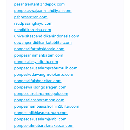
pesantrentahfizhdepok.com
ponpesaswajaan-nahdliyah.com
psbpesantren.com
rsudpasangkayu.com
pendidikan-riau.com
universitaspendidikanindonesia.com
dewanpendidikankotablitar.com
ponpesalfattahsidoarjo.com
ponpesannimahbatam.com
ponpesalirsyadbatu.com
ponpesdarussalamprabumulih.com
ponpeskedawangmojokerto.com
ponpesalfalahpacitan.com
ponpeswalisongosragen.com
ponpesdarularqamdepok.com
ponpesalanshorambon.com
ponpesmambaussholihin2blitar.com
ponpes-alikhlaspasuruan.com
ponpesdarussalamjambi.com
ponpes-almubarakmakassar.com