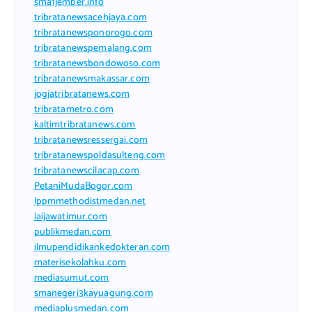
sma1jember.info
tribratanewsacehjaya.com
tribratanewsponorogo.com
tribratanewspemalang.com
tribratanewsbondowoso.com
tribratanewsmakassar.com
jogjatribratanews.com
tribratametro.com
kaltimtribratanews.com
tribratanewsressergai.com
tribratanewspoldasulteng.com
tribratanewscilacap.com
PetaniMudaBogor.com
lppmmethodistmedan.net
iaijawatimur.com
publikmedan.com
ilmupendidikankedokteran.com
materisekolahku.com
mediasumut.com
smanegeri3kayuagung.com
mediaplusmedan.com