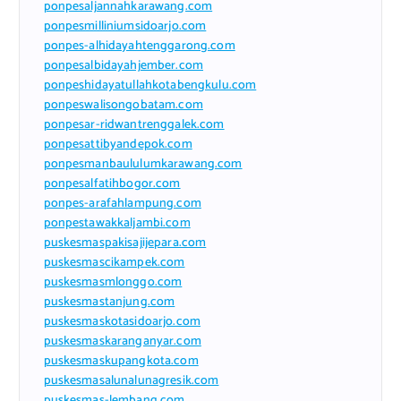
ponpesaljannahkarawang.com
ponpesmilliniumsidoarjo.com
ponpes-alhidayahtenggarong.com
ponpesalbidayahjember.com
ponpeshidayatullahkotabengkulu.com
ponpeswalisongobatam.com
ponpesar-ridwantrenggalek.com
ponpesattibyandepok.com
ponpesmanbaululumkarawang.com
ponpesalfatihbogor.com
ponpes-arafahlampung.com
ponpestawakkaljambi.com
puskesmaspakisajijepara.com
puskesmascikampek.com
puskesmasmlonggo.com
puskesmastanjung.com
puskesmaskotasidoarjo.com
puskesmaskaranganyar.com
puskesmaskupangkota.com
puskesmasalunalunagresik.com
puskesmas-lembang.com