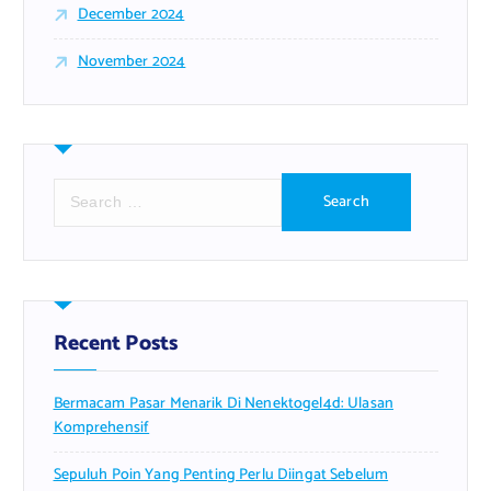
December 2024
November 2024
S
e
a
r
c
h
f
Recent Posts
o
r
Bermacam Pasar Menarik Di Nenektogel4d: Ulasan
:
Komprehensif
Sepuluh Poin Yang Penting Perlu Diingat Sebelum