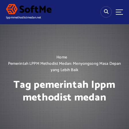
S
k
i
lppmmethodistmedan.net
p
t
o
c
o
n
Home
t
Pemerintah LPPM Methodist Medan: Menyongsong Masa Depan
e
yang Lebih Baik
n
t
Tag pemerintah lppm
methodist medan