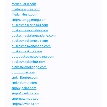
MedanBatik.com
medanekspres.com
MedanMusic.com
smpn2tenggarong.com
puskesmaskertosari.com
puskesmaspomalaa.com
puskesmastalangpadang.com
puskesmaskemusu1.com
puskesmaswonosobo.com
puskesmaskota.com
uptdpuskesmaspejuang.com
puskesmaslembur.com
dinkesprobolinggo.com
dprddumai.com
smkn8bungo.com
smkn1lumut.com
smpn3palas.com
smpn2bantur.com
smpn1atambua.com
smpn4juwana.com