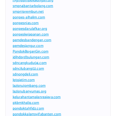
mgmppmpekalongan.org
smpn4bantarbolang.com
smpn1prembun.net
ponpes-alhalim.com
ponpesnias.com
ponpesdarulafkar.org
ponpeskejapanan.com
pemdesbandengan.com
pemdesjangur.com
PondokBoganGin.com
jdihdprdbulungan.com
sdncangkudu04.com
sdncilubang02.com
sdnongdeli.com
lptqjatim.com
lazisnujombang.com
lazisnubanyumas.org
kelurahantamalanreajaya.com
pkbmkhaliq.com
pondoktahfidz.com
pondokkalamsyifabanten.com