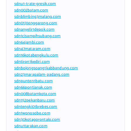
sdnu1-trate-gresik.com
sdn002batam.com
sdnblimbing3malang.com
sdn013tenggarong.com
sdnanyelir1depok.com
sdn1cisampihsubang.com
sdn64jambi.com
sdn47mataram.com
sdn16kotabengkulu.com
sdntiron1kediri.com
sdnbojongsoang1kabbandung.com
sdn23marapalam-padang.com
sdnpunten1batu.com
sdn66pontianak.com
sdn008batamkota.com
sdn152pekanbaru.com
sdntengki01brebes.com
sdn1wonosobo.com
sdn30kotagorontalo.com
sdnu1tarakan.com