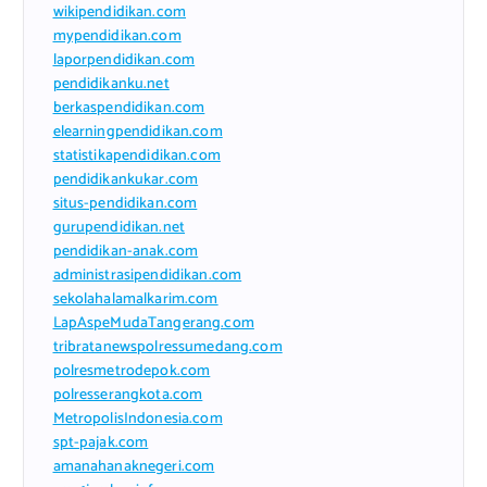
wikipendidikan.com
mypendidikan.com
laporpendidikan.com
pendidikanku.net
berkaspendidikan.com
elearningpendidikan.com
statistikapendidikan.com
pendidikankukar.com
situs-pendidikan.com
gurupendidikan.net
pendidikan-anak.com
administrasipendidikan.com
sekolahalamalkarim.com
LapAspeMudaTangerang.com
tribratanewspolressumedang.com
polresmetrodepok.com
polresserangkota.com
MetropolisIndonesia.com
spt-pajak.com
amanahanaknegeri.com