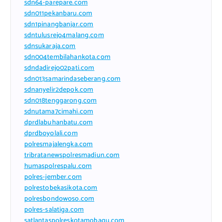
sdn64-parepare.com
sdn011pekanbaru.com
sdn1pinangbanjar.com
sdntulusrejo4malang.com
sdnsukaraja.com
sdn004tembilahankota.com
sdndadirejo02pati.com
sdn013samarindaseberang.com
sdnanyelir2depok.com
sdn018tenggarong.com
sdnutama7cimahi.com
dprdlabuhanbatu.com
dprdboyolali.com
polresmajalengka.com
tribratanewspolresmadiun.com
humaspolrespalu.com
polres-jember.com
polrestobekasikota.com
polresbondowoso.com
polres-salatiga.com
satlantaspolreskotamobagu.com