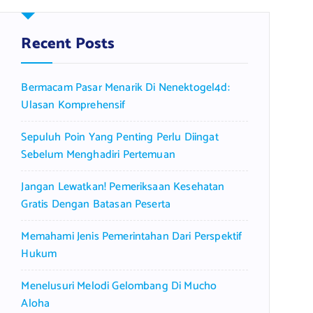
c
h
f
Recent Posts
o
r
Bermacam Pasar Menarik Di Nenektogel4d:
:
Ulasan Komprehensif
Sepuluh Poin Yang Penting Perlu Diingat
Sebelum Menghadiri Pertemuan
Jangan Lewatkan! Pemeriksaan Kesehatan
Gratis Dengan Batasan Peserta
Memahami Jenis Pemerintahan Dari Perspektif
Hukum
Menelusuri Melodi Gelombang Di Mucho
Aloha