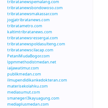
tribratanewspemalang.com
tribratanewsbondowoso.com
tribratanewsmakassar.com
jogjatribratanews.com
tribratametro.com
kaltimtribratanews.com
tribratanewsressergai.com
tribratanewspoldasulteng.com
tribratanewscilacap.com
PetaniMudaBogor.com
lppmmethodistmedan.net
iaijawatimur.com
publikmedan.com
ilmupendidikankedokteran.com
materisekolahku.com
mediasumut.com
smanegeri3kayuagung.com
mediaplusmedan.com