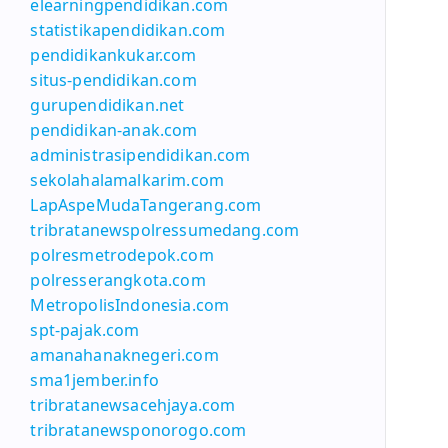
elearningpendidikan.com
statistikapendidikan.com
pendidikankukar.com
situs-pendidikan.com
gurupendidikan.net
pendidikan-anak.com
administrasipendidikan.com
sekolahalamalkarim.com
LapAspeMudaTangerang.com
tribratanewspolressumedang.com
polresmetrodepok.com
polresserangkota.com
MetropolisIndonesia.com
spt-pajak.com
amanahanaknegeri.com
sma1jember.info
tribratanewsacehjaya.com
tribratanewsponorogo.com