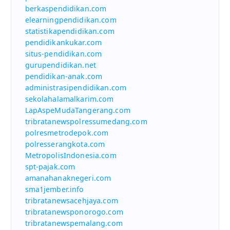
berkaspendidikan.com
elearningpendidikan.com
statistikapendidikan.com
pendidikankukar.com
situs-pendidikan.com
gurupendidikan.net
pendidikan-anak.com
administrasipendidikan.com
sekolahalamalkarim.com
LapAspeMudaTangerang.com
tribratanewspolressumedang.com
polresmetrodepok.com
polresserangkota.com
MetropolisIndonesia.com
spt-pajak.com
amanahanaknegeri.com
sma1jember.info
tribratanewsacehjaya.com
tribratanewsponorogo.com
tribratanewspemalang.com