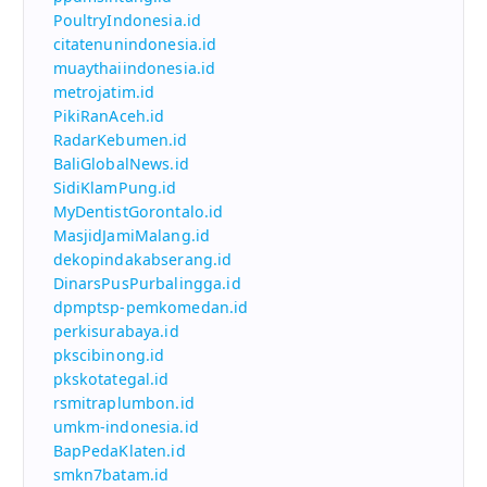
PoultryIndonesia.id
citatenunindonesia.id
muaythaiindonesia.id
metrojatim.id
PikiRanAceh.id
RadarKebumen.id
BaliGlobalNews.id
SidiKlamPung.id
MyDentistGorontalo.id
MasjidJamiMalang.id
dekopindakabserang.id
DinarsPusPurbalingga.id
dpmptsp-pemkomedan.id
perkisurabaya.id
pkscibinong.id
pkskotategal.id
rsmitraplumbon.id
umkm-indonesia.id
BapPedaKlaten.id
smkn7batam.id