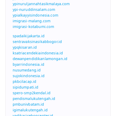
ypinuruljannahtasikmalaya.com
ypi-nuruddinsalam.com
ypialkayyisindonesia.com
imigrasi-malang.com
imigrasi-kotabumi.com
spadaikijakarta.id
sentravaksinasikabbogor.id
ypqkisaran.id
ksatriacendekiaindonesia.id
dewanpendidikanlamongan.id
byarrindonesia.id
nusumedang.id
sujokindonesia.id
pkbcilacap.id
sipidumpati.id
spero-smp2kendal.id
pendismalukutengah.id
pmbunivbatam.id
igimalukutengah.id
yadikacireboncenter.id