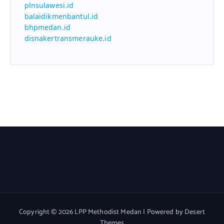
plnsulawesi.id
balaidikmenbantul.id
bhpmedan.id
disnakertransmerauke.id
Copyright © 2026 LPP Methodist Medan | Powered by
Desert
Themes