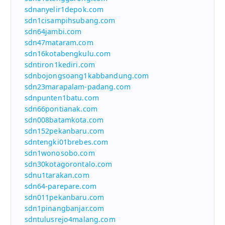
sdnanyelir1depok.com
sdn1cisampihsubang.com
sdn64jambi.com
sdn47mataram.com
sdn16kotabengkulu.com
sdntiron1kediri.com
sdnbojongsoang1kabbandung.com
sdn23marapalam-padang.com
sdnpunten1batu.com
sdn66pontianak.com
sdn008batamkota.com
sdn152pekanbaru.com
sdntengki01brebes.com
sdn1wonosobo.com
sdn30kotagorontalo.com
sdnu1tarakan.com
sdn64-parepare.com
sdn011pekanbaru.com
sdn1pinangbanjar.com
sdntulusrejo4malang.com