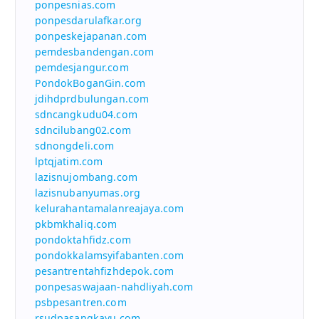
ponpesnias.com
ponpesdarulafkar.org
ponpeskejapanan.com
pemdesbandengan.com
pemdesjangur.com
PondokBoganGin.com
jdihdprdbulungan.com
sdncangkudu04.com
sdncilubang02.com
sdnongdeli.com
lptqjatim.com
lazisnujombang.com
lazisnubanyumas.org
kelurahantamalanreajaya.com
pkbmkhaliq.com
pondoktahfidz.com
pondokkalamsyifabanten.com
pesantrentahfizhdepok.com
ponpesaswajaan-nahdliyah.com
psbpesantren.com
rsudpasangkayu.com