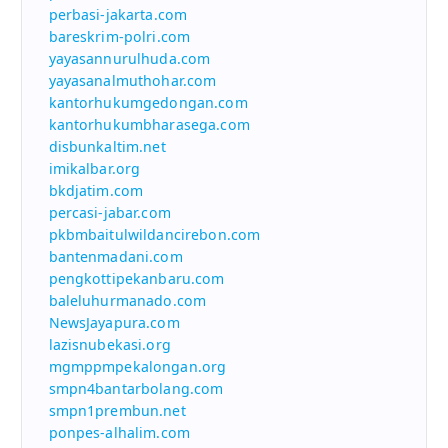
perbasi-jakarta.com
bareskrim-polri.com
yayasannurulhuda.com
yayasanalmuthohar.com
kantorhukumgedongan.com
kantorhukumbharasega.com
disbunkaltim.net
imikalbar.org
bkdjatim.com
percasi-jabar.com
pkbmbaitulwildancirebon.com
bantenmadani.com
pengkottipekanbaru.com
baleluhurmanado.com
NewsJayapura.com
lazisnubekasi.org
mgmppmpekalongan.org
smpn4bantarbolang.com
smpn1prembun.net
ponpes-alhalim.com