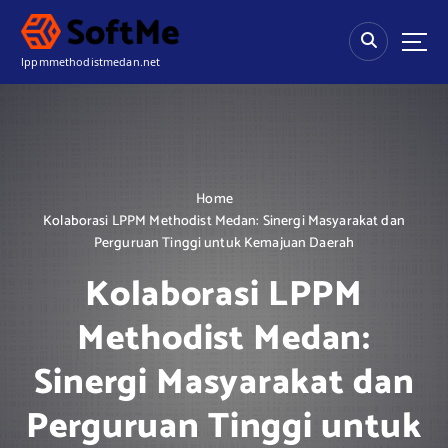
S
k
i
lppmmethodistmedan.net
p
t
o
c
o
n
Home
t
Kolaborasi LPPM Methodist Medan: Sinergi Masyarakat dan
e
Perguruan Tinggi untuk Kemajuan Daerah
n
t
Kolaborasi LPPM
Methodist Medan:
Sinergi Masyarakat dan
Perguruan Tinggi untuk