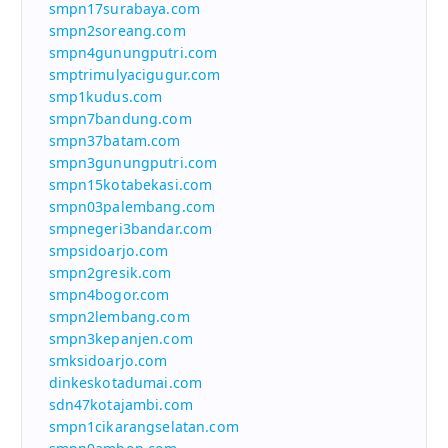
smpn17surabaya.com
smpn2soreang.com
smpn4gunungputri.com
smptrimulyacigugur.com
smp1kudus.com
smpn7bandung.com
smpn37batam.com
smpn3gunungputri.com
smpn15kotabekasi.com
smpn03palembang.com
smpnegeri3bandar.com
smpsidoarjo.com
smpn2gresik.com
smpn4bogor.com
smpn2lembang.com
smpn3kepanjen.com
smksidoarjo.com
dinkeskotadumai.com
sdn47kotajambi.com
smpn1cikarangselatan.com