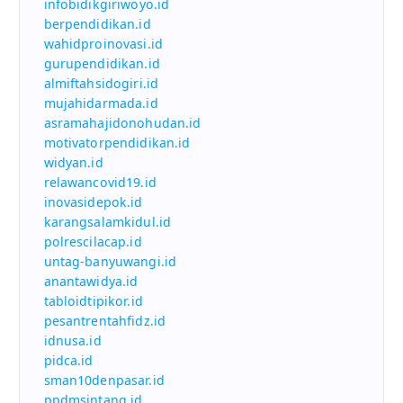
infobidikgiriwoyo.id
berpendidikan.id
wahidproinovasi.id
gurupendidikan.id
almiftahsidogiri.id
mujahidarmada.id
asramahajidonohudan.id
motivatorpendidikan.id
widyan.id
relawancovid19.id
inovasidepok.id
karangsalamkidul.id
polrescilacap.id
untag-banyuwangi.id
anantawidya.id
tabloidtipikor.id
pesantrentahfidz.id
idnusa.id
pidca.id
sman10denpasar.id
ppdmsintang.id