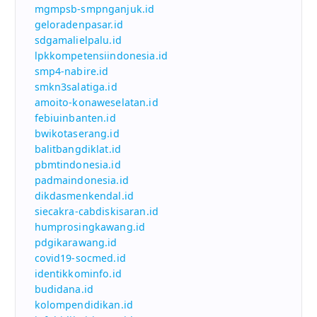
mgmpsb-smpnganjuk.id
geloradenpasar.id
sdgamalielpalu.id
lpkkompetensiindonesia.id
smp4-nabire.id
smkn3salatiga.id
amoito-konaweselatan.id
febiuinbanten.id
bwikotaserang.id
balitbangdiklat.id
pbmtindonesia.id
padmaindonesia.id
dikdasmenkendal.id
siecakra-cabdiskisaran.id
humprosingkawang.id
pdgikarawang.id
covid19-socmed.id
identikkominfo.id
budidana.id
kolompendidikan.id