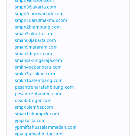
smpn9ambon.com
smpn36jakarta.com
smpn6-purwodadi.com
smpn1darulmakmur.com
smpn2blampung.com
sman3jakarta.com
sman60jakarta.com
sman9mataram.com
sman4depok.com
smansa-singaraja.com
smkn4pekanbaru.com
smkn3tarakan.com
smkn1palembang.com
pesantrenarafahbitung.com
pesantrenbanten.com
disdik-bogor.com
smpn3jember.com
sman1cikampek.com
ypijakarta.com
ypimiftahussalammedan.com
ypialqudwahblitar.com