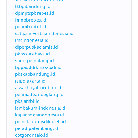
tkbpibandung.id
dpmptspbrebes.id
fmppbrebes.id
pdambantul.id
satgasinvestasiindonesia.id
lmcindonesia.id
diperpuskaciamis.id
pkpssurabaya.id
spgdtpemalang.id
bppauddikmas-bali.id
pkskabbandung.id
iaipdjakarta.id
alwashliyahcirebon.id
penmadpandeglang.id
pksjambi.id
lembakum-indonesia.id
kajiansdgsindonesia.id
pemetaan-disdikaceh.id
peradipalembang.id
cbtgorontalo.id