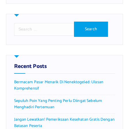
S
e
a
r
c
h
f
Recent Posts
o
r
Bermacam Pasar Menarik Di Nenektogel4d: Ulasan
:
Komprehensif
Sepuluh Poin Yang Penting Perlu Diingat Sebelum
Menghadiri Pertemuan
Jangan Lewatkan! Pemeriksaan Kesehatan Gratis Dengan
Batasan Peserta