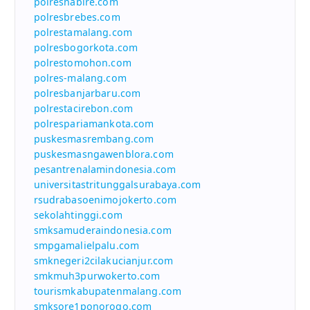
polresnabire.com
polresbrebes.com
polrestamalang.com
polresbogorkota.com
polrestomohon.com
polres-malang.com
polresbanjarbaru.com
polrestacirebon.com
polrespariamankota.com
puskesmasrembang.com
puskesmasngawenblora.com
pesantrenalamindonesia.com
universitastritunggalsurabaya.com
rsudrabasoenimojokerto.com
sekolahtinggi.com
smksamuderaindonesia.com
smpgamalielpalu.com
smknegeri2cilakucianjur.com
smkmuh3purwokerto.com
tourismkabupatenmalang.com
smksore1ponorogo.com