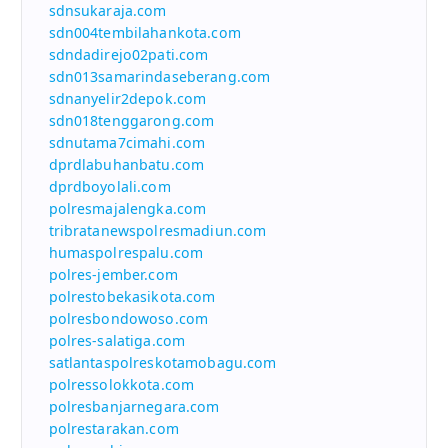
sdnsukaraja.com
sdn004tembilahankota.com
sdndadirejo02pati.com
sdn013samarindaseberang.com
sdnanyelir2depok.com
sdn018tenggarong.com
sdnutama7cimahi.com
dprdlabuhanbatu.com
dprdboyolali.com
polresmajalengka.com
tribratanewspolresmadiun.com
humaspolrespalu.com
polres-jember.com
polrestobekasikota.com
polresbondowoso.com
polres-salatiga.com
satlantaspolreskotamobagu.com
polressolokkota.com
polresbanjarnegara.com
polrestarakan.com