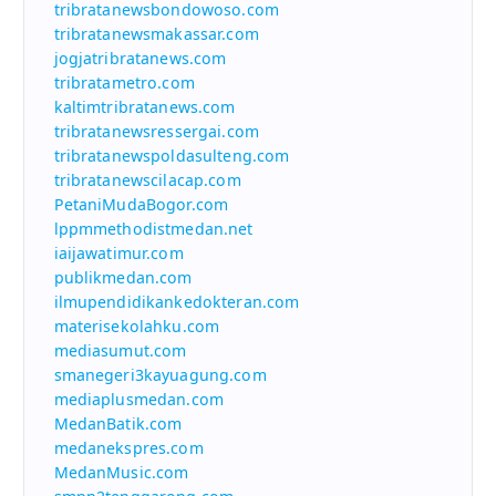
tribratanewsbondowoso.com
tribratanewsmakassar.com
jogjatribratanews.com
tribratametro.com
kaltimtribratanews.com
tribratanewsressergai.com
tribratanewspoldasulteng.com
tribratanewscilacap.com
PetaniMudaBogor.com
lppmmethodistmedan.net
iaijawatimur.com
publikmedan.com
ilmupendidikankedokteran.com
materisekolahku.com
mediasumut.com
smanegeri3kayuagung.com
mediaplusmedan.com
MedanBatik.com
medanekspres.com
MedanMusic.com