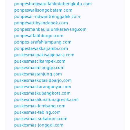
ponpeshidayatullahkotabengkulu.com
ponpeswalisongobatam.com
ponpesar-ridwantrenggalek.com
ponpesattibyandepok.com
ponpesmanbaululumkarawang.com
ponpesalfatihbogor.com
ponpes-arafahlampung.com
ponpestawakkaljambi.com
puskesmaspakisajijepara.com
puskesmascikampek.com
puskesmasmlonggo.com
puskesmastanjung.com
puskesmaskotasidoarjo.com
puskesmaskaranganyar.com
puskesmaskupangkota.com
puskesmasalunalunagresik.com
puskesmas-lembang.com
puskesmas-tebing.com
puskesmas-sukabumi.com
puskesmas-jonggol.com