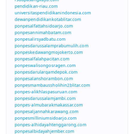
pendidikan-riau.com
universitaspendidikanindonesia.com
dewanpendidikankotablitar.com
ponpesalfattahsidoarjo.com
ponpesannimahbatam.com
ponpesalirsyadbatu.com
ponpesdarussalamprabumulih.com
ponpeskedawangmojokerto.com
ponpesalfalahpacitan.com
ponpeswalisongosragen.com
ponpesdarularqamdepok.com
ponpesalanshorambon.com
ponpesmambaussholihin2blitar.com
ponpes-alikhlaspasuruan.com
ponpesdarussalamjambi.com
ponpes-almubarakmakassar.com
ponpesaljannahkarawang.com
ponpesmilliniumsidoarjo.com
ponpes-alhidayahtenggarong.com
ponpesalbidayahjember.com