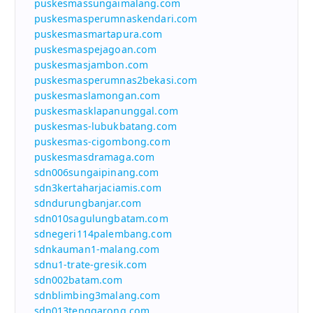
puskesmassungaimalang.com
puskesmasperumnaskendari.com
puskesmasmartapura.com
puskesmaspejagoan.com
puskesmasjambon.com
puskesmasperumnas2bekasi.com
puskesmaslamongan.com
puskesmasklapanunggal.com
puskesmas-lubukbatang.com
puskesmas-cigombong.com
puskesmasdramaga.com
sdn006sungaipinang.com
sdn3kertaharjaciamis.com
sdndurungbanjar.com
sdn010sagulungbatam.com
sdnegeri114palembang.com
sdnkauman1-malang.com
sdnu1-trate-gresik.com
sdn002batam.com
sdnblimbing3malang.com
sdn013tenggarong.com