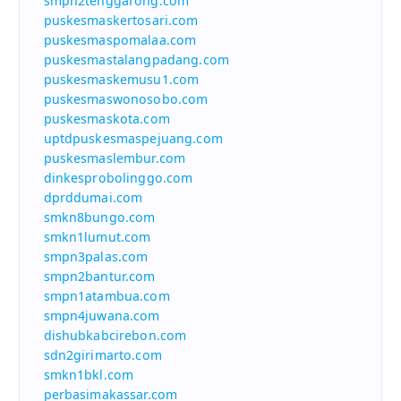
smpn2tenggarong.com
puskesmaskertosari.com
puskesmaspomalaa.com
puskesmastalangpadang.com
puskesmaskemusu1.com
puskesmaswonosobo.com
puskesmaskota.com
uptdpuskesmaspejuang.com
puskesmaslembur.com
dinkesprobolinggo.com
dprddumai.com
smkn8bungo.com
smkn1lumut.com
smpn3palas.com
smpn2bantur.com
smpn1atambua.com
smpn4juwana.com
dishubkabcirebon.com
sdn2girimarto.com
smkn1bkl.com
perbasimakassar.com