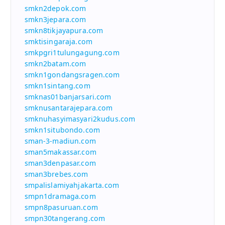
smkn2depok.com
smkn3jepara.com
smkn8tikjayapura.com
smktisingaraja.com
smkpgri1tulungagung.com
smkn2batam.com
smkn1gondangsragen.com
smkn1sintang.com
smknas01banjarsari.com
smknusantarajepara.com
smknuhasyimasyari2kudus.com
smkn1situbondo.com
sman-3-madiun.com
sman5makassar.com
sman3denpasar.com
sman3brebes.com
smpalislamiyahjakarta.com
smpn1dramaga.com
smpn8pasuruan.com
smpn30tangerang.com