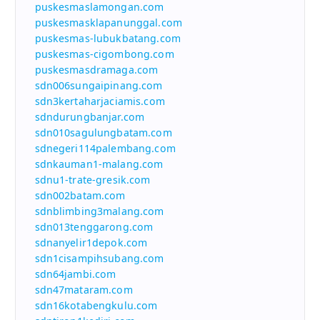
puskesmaslamongan.com
puskesmasklapanunggal.com
puskesmas-lubukbatang.com
puskesmas-cigombong.com
puskesmasdramaga.com
sdn006sungaipinang.com
sdn3kertaharjaciamis.com
sdndurungbanjar.com
sdn010sagulungbatam.com
sdnegeri114palembang.com
sdnkauman1-malang.com
sdnu1-trate-gresik.com
sdn002batam.com
sdnblimbing3malang.com
sdn013tenggarong.com
sdnanyelir1depok.com
sdn1cisampihsubang.com
sdn64jambi.com
sdn47mataram.com
sdn16kotabengkulu.com