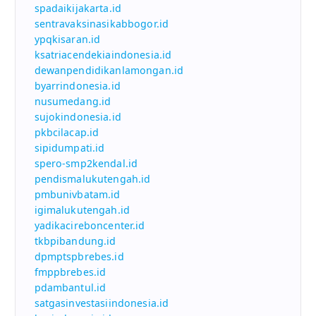
spadaikijakarta.id
sentravaksinasikabbogor.id
ypqkisaran.id
ksatriacendekiaindonesia.id
dewanpendidikanlamongan.id
byarrindonesia.id
nusumedang.id
sujokindonesia.id
pkbcilacap.id
sipidumpati.id
spero-smp2kendal.id
pendismalukutengah.id
pmbunivbatam.id
igimalukutengah.id
yadikacireboncenter.id
tkbpibandung.id
dpmptspbrebes.id
fmppbrebes.id
pdambantul.id
satgasinvestasiindonesia.id