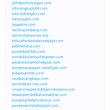
jdihdprdbulungan.com
sdncangkudu04.com
sdncilubang02.com
sdnongdeli.com
lptqjatim.com
lazisnujombang.com
lazisnubanyumas.org
kelurahantamalanreajaya.com
pkbmkhaliq.com
pondoktahfidz.com
pondokkalamsyifabanten.com
pesantrentahfizhdepok.com
ponpesaswajaan-nahdliyah.com
psbpesantren.com
rsudpasangkayu.com
pendidikan-riau.com
universitaspendidikanindonesia.com
dewanpendidikankotablitar.com
ponpesalfattahsidoarjo.com
ponpesannimahbatam.com