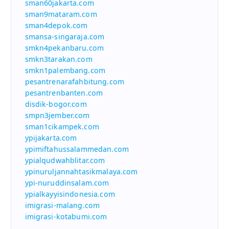
sman60jakarta.com
sman9mataram.com
sman4depok.com
smansa-singaraja.com
smkn4pekanbaru.com
smkn3tarakan.com
smkn1palembang.com
pesantrenarafahbitung.com
pesantrenbanten.com
disdik-bogor.com
smpn3jember.com
sman1cikampek.com
ypijakarta.com
ypimiftahussalammedan.com
ypialqudwahblitar.com
ypinuruljannahtasikmalaya.com
ypi-nuruddinsalam.com
ypialkayyisindonesia.com
imigrasi-malang.com
imigrasi-kotabumi.com