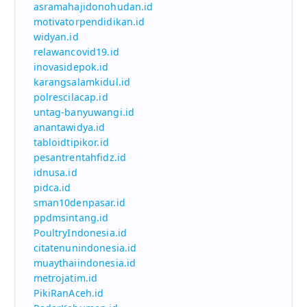
asramahajidonohudan.id
motivatorpendidikan.id
widyan.id
relawancovid19.id
inovasidepok.id
karangsalamkidul.id
polrescilacap.id
untag-banyuwangi.id
anantawidya.id
tabloidtipikor.id
pesantrentahfidz.id
idnusa.id
pidca.id
sman10denpasar.id
ppdmsintang.id
PoultryIndonesia.id
citatenunindonesia.id
muaythaiindonesia.id
metrojatim.id
PikiRanAceh.id