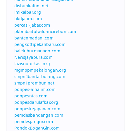
disbunkaltim.net
imikalbar.org
bkdjatim.com
percasi-jabar.com
pkbmbaitulwildancirebon.com
bantenmadani.com
pengkottipekanbaru.com
baleluhurmanado.com
NewsJayapura.com
lazisnubekasi.org
mgmppmpekalongan.org
smpn4bantarbolang.com
smpn1prembun.net
ponpes-alhalim.com
ponpesnias.com
ponpesdarulafkar.org
ponpeskejapanan.com
pemdesbandengan.com
pemdesjangur.com
PondokBoganGin.com