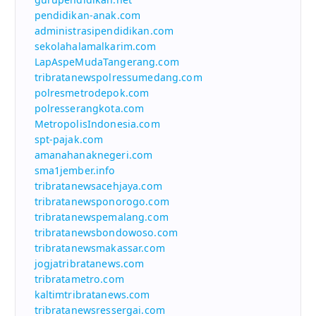
pendidikan-anak.com
administrasipendidikan.com
sekolahalamalkarim.com
LapAspeMudaTangerang.com
tribratanewspolressumedang.com
polresmetrodepok.com
polresserangkota.com
MetropolisIndonesia.com
spt-pajak.com
amanahanaknegeri.com
sma1jember.info
tribratanewsacehjaya.com
tribratanewsponorogo.com
tribratanewspemalang.com
tribratanewsbondowoso.com
tribratanewsmakassar.com
jogjatribratanews.com
tribratametro.com
kaltimtribratanews.com
tribratanewsressergai.com