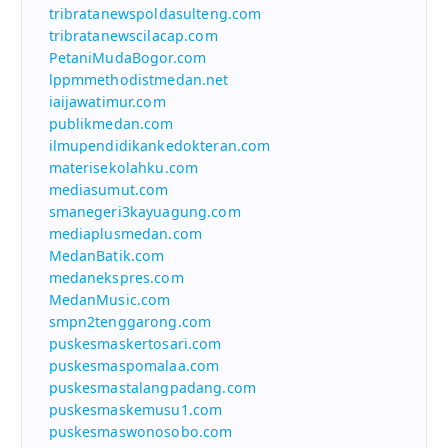
tribratanewspoldasulteng.com
tribratanewscilacap.com
PetaniMudaBogor.com
lppmmethodistmedan.net
iaijawatimur.com
publikmedan.com
ilmupendidikankedokteran.com
materisekolahku.com
mediasumut.com
smanegeri3kayuagung.com
mediaplusmedan.com
MedanBatik.com
medanekspres.com
MedanMusic.com
smpn2tenggarong.com
puskesmaskertosari.com
puskesmaspomalaa.com
puskesmastalangpadang.com
puskesmaskemusu1.com
puskesmaswonosobo.com