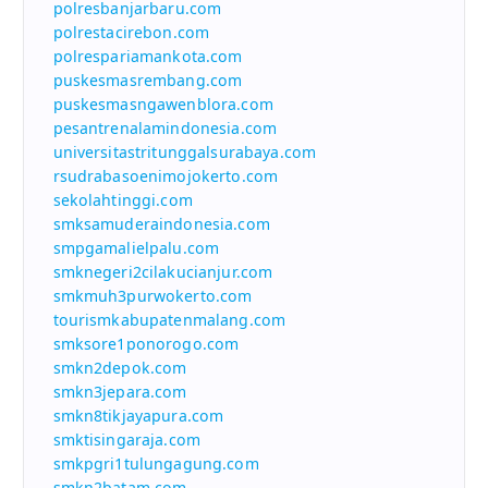
polresbanjarbaru.com
polrestacirebon.com
polrespariamankota.com
puskesmasrembang.com
puskesmasngawenblora.com
pesantrenalamindonesia.com
universitastritunggalsurabaya.com
rsudrabasoenimojokerto.com
sekolahtinggi.com
smksamuderaindonesia.com
smpgamalielpalu.com
smknegeri2cilakucianjur.com
smkmuh3purwokerto.com
tourismkabupatenmalang.com
smksore1ponorogo.com
smkn2depok.com
smkn3jepara.com
smkn8tikjayapura.com
smktisingaraja.com
smkpgri1tulungagung.com
smkn2batam.com