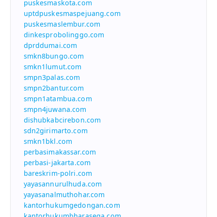
puskesmaskota.com
uptdpuskesmaspejuang.com
puskesmaslembur.com
dinkesprobolinggo.com
dprddumai.com
smkn8bungo.com
smkn1lumut.com
smpn3palas.com
smpn2bantur.com
smpn1atambua.com
smpn4juwana.com
dishubkabcirebon.com
sdn2girimarto.com
smkn1bkl.com
perbasimakassar.com
perbasi-jakarta.com
bareskrim-polri.com
yayasannurulhuda.com
yayasanalmuthohar.com
kantorhukumgedongan.com
kantorhukumbharasega.com