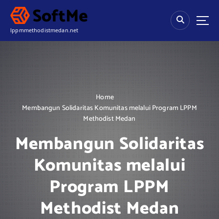
S
k
i
lppmmethodistmedan.net
p
t
o
c
o
n
Home
t
Membangun Solidaritas Komunitas melalui Program LPPM
e
Methodist Medan
n
t
Membangun Solidaritas
Komunitas melalui
Program LPPM
Methodist Medan