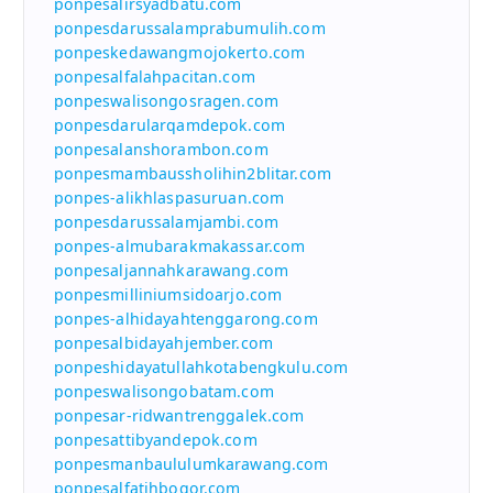
ponpesalirsyadbatu.com
ponpesdarussalamprabumulih.com
ponpeskedawangmojokerto.com
ponpesalfalahpacitan.com
ponpeswalisongosragen.com
ponpesdarularqamdepok.com
ponpesalanshorambon.com
ponpesmambaussholihin2blitar.com
ponpes-alikhlaspasuruan.com
ponpesdarussalamjambi.com
ponpes-almubarakmakassar.com
ponpesaljannahkarawang.com
ponpesmilliniumsidoarjo.com
ponpes-alhidayahtenggarong.com
ponpesalbidayahjember.com
ponpeshidayatullahkotabengkulu.com
ponpeswalisongobatam.com
ponpesar-ridwantrenggalek.com
ponpesattibyandepok.com
ponpesmanbaululumkarawang.com
ponpesalfatihbogor.com