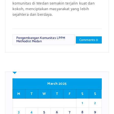
komunitas di Medan semakin terjalin kuat dan
kokoh, menciptakan masyarakat yang lebih
sejahtera dan berdaya.
Pengembangan Komunitas LPPM
Comments 0
Methodist Medan
March 2025
M
T
W
T
F
S
S
1
2
3
4
5
6
7
8
9