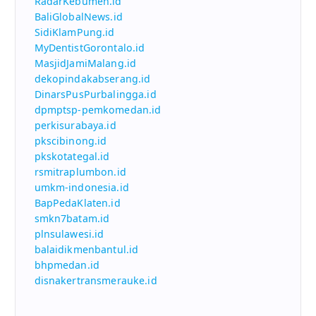
RadarKebumen.id
BaliGlobalNews.id
SidiKlamPung.id
MyDentistGorontalo.id
MasjidJamiMalang.id
dekopindakabserang.id
DinarsPusPurbalingga.id
dpmptsp-pemkomedan.id
perkisurabaya.id
pkscibinong.id
pkskotategal.id
rsmitraplumbon.id
umkm-indonesia.id
BapPedaKlaten.id
smkn7batam.id
plnsulawesi.id
balaidikmenbantul.id
bhpmedan.id
disnakertransmerauke.id