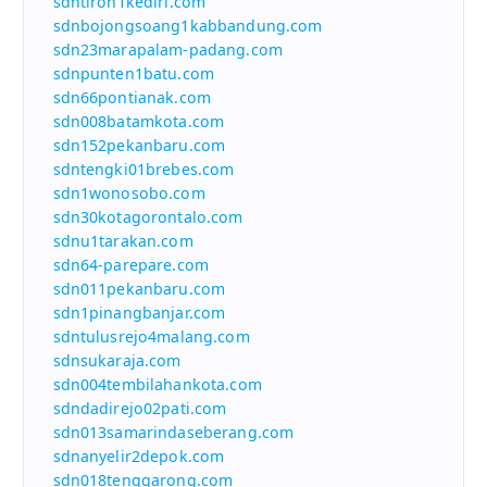
sdntiron1kediri.com
sdnbojongsoang1kabbandung.com
sdn23marapalam-padang.com
sdnpunten1batu.com
sdn66pontianak.com
sdn008batamkota.com
sdn152pekanbaru.com
sdntengki01brebes.com
sdn1wonosobo.com
sdn30kotagorontalo.com
sdnu1tarakan.com
sdn64-parepare.com
sdn011pekanbaru.com
sdn1pinangbanjar.com
sdntulusrejo4malang.com
sdnsukaraja.com
sdn004tembilahankota.com
sdndadirejo02pati.com
sdn013samarindaseberang.com
sdnanyelir2depok.com
sdn018tenggarong.com