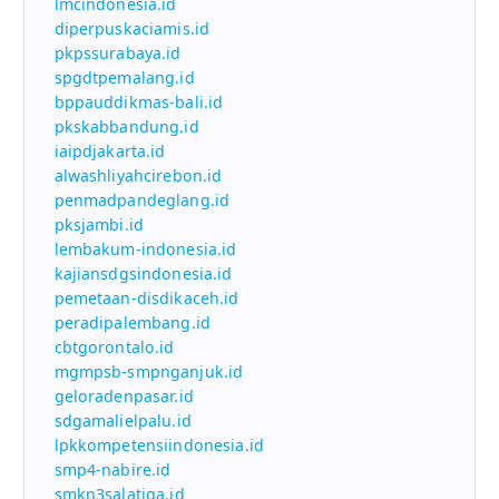
lmcindonesia.id
diperpuskaciamis.id
pkpssurabaya.id
spgdtpemalang.id
bppauddikmas-bali.id
pkskabbandung.id
iaipdjakarta.id
alwashliyahcirebon.id
penmadpandeglang.id
pksjambi.id
lembakum-indonesia.id
kajiansdgsindonesia.id
pemetaan-disdikaceh.id
peradipalembang.id
cbtgorontalo.id
mgmpsb-smpnganjuk.id
geloradenpasar.id
sdgamalielpalu.id
lpkkompetensiindonesia.id
smp4-nabire.id
smkn3salatiga.id