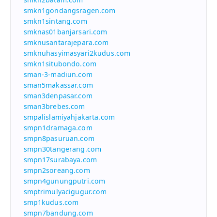
smkn1gondangsragen.com
smkn1sintang.com
smknas01banjarsari.com
smknusantarajepara.com
smknuhasyimasyari2kudus.com
smkn1situbondo.com
sman-3-madiun.com
sman5makassar.com
sman3denpasar.com
sman3brebes.com
smpalislamiyahjakarta.com
smpn1dramaga.com
smpn8pasuruan.com
smpn30tangerang.com
smpn17surabaya.com
smpn2soreang.com
smpn4gunungputri.com
smptrimulyacigugur.com
smp1kudus.com
smpn7bandung.com