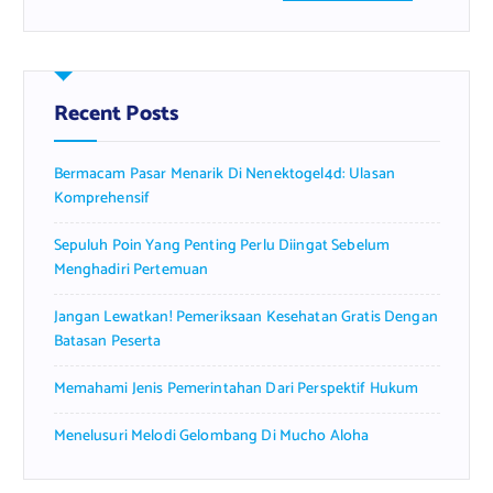
a
r
c
h
f
Recent Posts
o
r
Bermacam Pasar Menarik Di Nenektogel4d: Ulasan
:
Komprehensif
Sepuluh Poin Yang Penting Perlu Diingat Sebelum
Menghadiri Pertemuan
Jangan Lewatkan! Pemeriksaan Kesehatan Gratis Dengan
Batasan Peserta
Memahami Jenis Pemerintahan Dari Perspektif Hukum
Menelusuri Melodi Gelombang Di Mucho Aloha