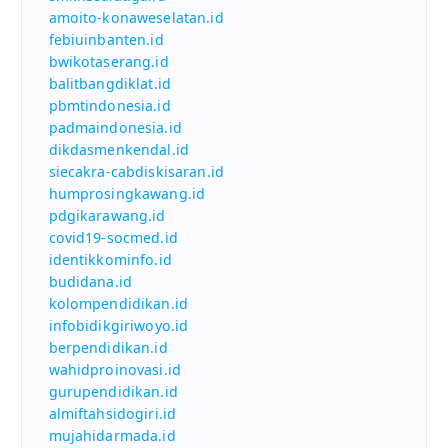
amoito-konaweselatan.id
febiuinbanten.id
bwikotaserang.id
balitbangdiklat.id
pbmtindonesia.id
padmaindonesia.id
dikdasmenkendal.id
siecakra-cabdiskisaran.id
humprosingkawang.id
pdgikarawang.id
covid19-socmed.id
identikkominfo.id
budidana.id
kolompendidikan.id
infobidikgiriwoyo.id
berpendidikan.id
wahidproinovasi.id
gurupendidikan.id
almiftahsidogiri.id
mujahidarmada.id