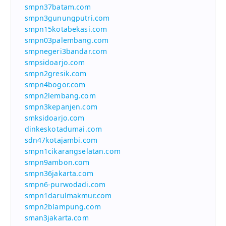
smpn37batam.com
smpn3gunungputri.com
smpn15kotabekasi.com
smpn03palembang.com
smpnegeri3bandar.com
smpsidoarjo.com
smpn2gresik.com
smpn4bogor.com
smpn2lembang.com
smpn3kepanjen.com
smksidoarjo.com
dinkeskotadumai.com
sdn47kotajambi.com
smpn1cikarangselatan.com
smpn9ambon.com
smpn36jakarta.com
smpn6-purwodadi.com
smpn1darulmakmur.com
smpn2blampung.com
sman3jakarta.com