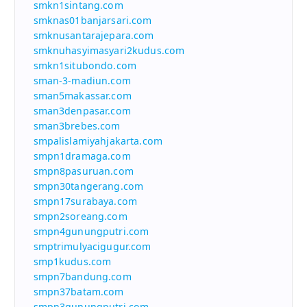
smkn1sintang.com
smknas01banjarsari.com
smknusantarajepara.com
smknuhasyimasyari2kudus.com
smkn1situbondo.com
sman-3-madiun.com
sman5makassar.com
sman3denpasar.com
sman3brebes.com
smpalislamiyahjakarta.com
smpn1dramaga.com
smpn8pasuruan.com
smpn30tangerang.com
smpn17surabaya.com
smpn2soreang.com
smpn4gunungputri.com
smptrimulyacigugur.com
smp1kudus.com
smpn7bandung.com
smpn37batam.com
smpn3gunungputri.com