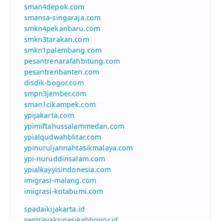
sman4depok.com
smansa-singaraja.com
smkn4pekanbaru.com
smkn3tarakan.com
smkn1palembang.com
pesantrenarafahbitung.com
pesantrenbanten.com
disdik-bogor.com
smpn3jember.com
sman1cikampek.com
ypijakarta.com
ypimiftahussalammedan.com
ypialqudwahblitar.com
ypinuruljannahtasikmalaya.com
ypi-nuruddinsalam.com
ypialkayyisindonesia.com
imigrasi-malang.com
imigrasi-kotabumi.com
spadaikijakarta.id
sentravaksinasikabbogor.id