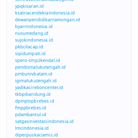
ypqkisaran.id
ksatriacendekiaindonesia.id
dewanpendidikanlamongan.id
byarrindonesia.id
nusumedang.id
sujokindonesia.id
pkbcilacap.id
sipidumpati.id
spero-smp2kendal.id
pendismalukutengah.id
pmbunivbatam.id
igimalukutengah.id
yadikacireboncenter.id
tkbpibandung.id
dpmptspbrebes.id
fmppbrebes.id
pdambantul.id
satgasinvestasiindonesia.id
lmcindonesia.id
diperpuskaciamis.id