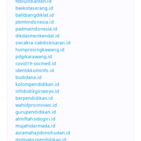
febiuinbanten.id
bwikotaserang.id
balitbangdiklat.id
pbmtindonesia.id
padmaindonesia.id
dikdasmenkendal.id
siecakra-cabdiskisaran.id
humprosingkawang.id
pdgikarawang.id
covid19-socmed.id
identikkominfo.id
budidana.id
kolompendidikan.id
infobidikgiriwoyo.id
berpendidikan.id
wahidproinovasi.id
gurupendidikan.id
almiftahsidogiri.id
mujahidarmada.id
asramahajidonohudan.id
motivatorpendidikan.id