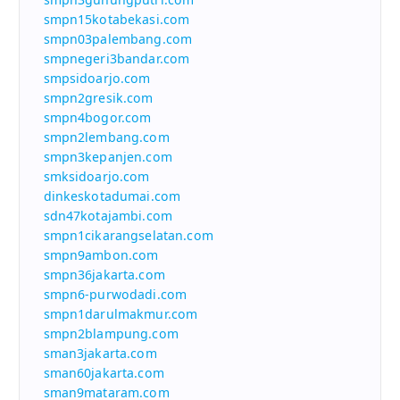
smpn15kotabekasi.com
smpn03palembang.com
smpnegeri3bandar.com
smpsidoarjo.com
smpn2gresik.com
smpn4bogor.com
smpn2lembang.com
smpn3kepanjen.com
smksidoarjo.com
dinkeskotadumai.com
sdn47kotajambi.com
smpn1cikarangselatan.com
smpn9ambon.com
smpn36jakarta.com
smpn6-purwodadi.com
smpn1darulmakmur.com
smpn2blampung.com
sman3jakarta.com
sman60jakarta.com
sman9mataram.com