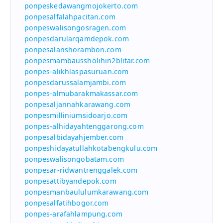
ponpeskedawangmojokerto.com
ponpesalfalahpacitan.com
ponpeswalisongosragen.com
ponpesdarularqamdepok.com
ponpesalanshorambon.com
ponpesmambaussholihin2blitar.com
ponpes-alikhlaspasuruan.com
ponpesdarussalamjambi.com
ponpes-almubarakmakassar.com
ponpesaljannahkarawang.com
ponpesmilliniumsidoarjo.com
ponpes-alhidayahtenggarong.com
ponpesalbidayahjember.com
ponpeshidayatullahkotabengkulu.com
ponpeswalisongobatam.com
ponpesar-ridwantrenggalek.com
ponpesattibyandepok.com
ponpesmanbaululumkarawang.com
ponpesalfatihbogor.com
ponpes-arafahlampung.com