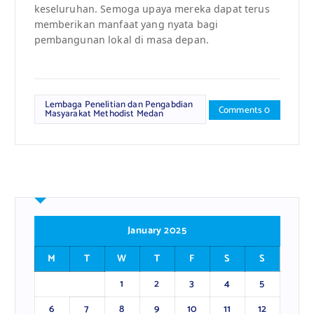
keseluruhan. Semoga upaya mereka dapat terus
memberikan manfaat yang nyata bagi
pembangunan lokal di masa depan.
Lembaga Penelitian dan Pengabdian
Comments 0
Masyarakat Methodist Medan
January 2025
M
T
W
T
F
S
S
1
2
3
4
5
6
7
8
9
10
11
12