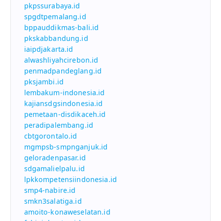
pkpssurabaya.id
spgdtpemalang.id
bppauddikmas-bali.id
pkskabbandung.id
iaipdjakarta.id
alwashliyahcirebon.id
penmadpandeglang.id
pksjambi.id
lembakum-indonesia.id
kajiansdgsindonesia.id
pemetaan-disdikaceh.id
peradipalembang.id
cbtgorontalo.id
mgmpsb-smpnganjuk.id
geloradenpasar.id
sdgamalielpalu.id
lpkkompetensiindonesia.id
smp4-nabire.id
smkn3salatiga.id
amoito-konaweselatan.id