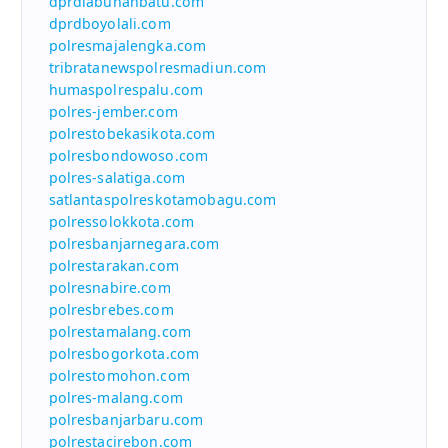
dprdlabuhanbatu.com
dprdboyolali.com
polresmajalengka.com
tribratanewspolresmadiun.com
humaspolrespalu.com
polres-jember.com
polrestobekasikota.com
polresbondowoso.com
polres-salatiga.com
satlantaspolreskotamobagu.com
polressolokkota.com
polresbanjarnegara.com
polrestarakan.com
polresnabire.com
polresbrebes.com
polrestamalang.com
polresbogorkota.com
polrestomohon.com
polres-malang.com
polresbanjarbaru.com
polrestacirebon.com