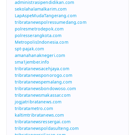
administrasipendidikan.com
sekolahalamalkarim.com
LapAspeMudaTangerang.com
tribratanewspolressumedang.com
polresmetrodepok.com
polresserangkota.com
MetropolisIndonesia.com
spt-pajak.com
amanahanaknegeri.com
sma1jember.info
tribratanewsacehjaya.com
tribratanewsponorogo.com
tribratanewspemalang.com
tribratanewsbondowoso.com
tribratanewsmakassar.com
jogjatribratanews.com
tribratametro.com
kaltimtribratanews.com
tribratanewsressergai.com
tribratanewspoldasulteng.com
tribratanewscilacap.com