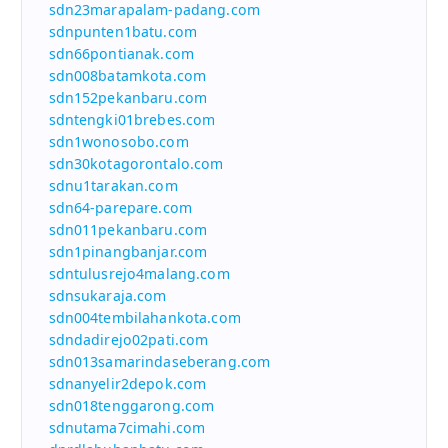
sdn23marapalam-padang.com
sdnpunten1batu.com
sdn66pontianak.com
sdn008batamkota.com
sdn152pekanbaru.com
sdntengki01brebes.com
sdn1wonosobo.com
sdn30kotagorontalo.com
sdnu1tarakan.com
sdn64-parepare.com
sdn011pekanbaru.com
sdn1pinangbanjar.com
sdntulusrejo4malang.com
sdnsukaraja.com
sdn004tembilahankota.com
sdndadirejo02pati.com
sdn013samarindaseberang.com
sdnanyelir2depok.com
sdn018tenggarong.com
sdnutama7cimahi.com