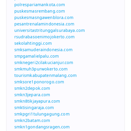
polrespariamankota.com
puskesmasrembang.com
puskesmasngawenblora.com
pesantrenalamindonesia.com
universitastritunggalsurabaya.com
rsudrabasoenimojokerto.com
sekolahtinggi.com
smksamuderaindonesia.com
smpgamalielpalu.com
smknegeri2cilakucianjur.com
smkmuh3purwokerto.com
tourismkabupatenmalang.com
smksore1ponorogo.com
smkn2depok.com
smkn3jepara.com
smkn8tikjayapura.com
smktisingaraja.com
smkpgri1tulungagung.com
smkn2batam.com
smkn1gondangsragen.com