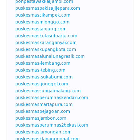
ponpestawakkaljambi.com
puskesmaspakisajijepara.com
puskesmascikampek.com
puskesmasmlonggo.com
puskesmastanjung.com
puskesmaskotasidoarjo.com
puskesmaskaranganyar.com
puskesmaskupangkota.com
puskesmasalunalunagresik.com
puskesmas-lembang.com
puskesmas-tebing.com
puskesmas-sukabumi.com
puskesmas-jonggol.com
puskesmassungaimalang.com
puskesmasperumnaskendari.com
puskesmasmartapura.com
puskesmaspejagoan.com
puskesmasjambon.com
puskesmasperumnas2bekasi.com
puskesmaslamongan.com
puskesmasklapanunggal.com