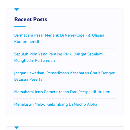
c
h
f
Recent Posts
o
r
Bermacam Pasar Menarik Di Nenektogel4d: Ulasan
:
Komprehensif
Sepuluh Poin Yang Penting Perlu Diingat Sebelum
Menghadiri Pertemuan
Jangan Lewatkan! Pemeriksaan Kesehatan Gratis Dengan
Batasan Peserta
Memahami Jenis Pemerintahan Dari Perspektif Hukum
Menelusuri Melodi Gelombang Di Mucho Aloha