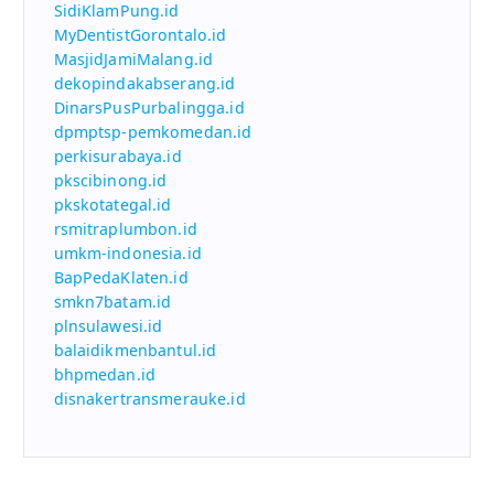
SidiKlamPung.id
MyDentistGorontalo.id
MasjidJamiMalang.id
dekopindakabserang.id
DinarsPusPurbalingga.id
dpmptsp-pemkomedan.id
perkisurabaya.id
pkscibinong.id
pkskotategal.id
rsmitraplumbon.id
umkm-indonesia.id
BapPedaKlaten.id
smkn7batam.id
plnsulawesi.id
balaidikmenbantul.id
bhpmedan.id
disnakertransmerauke.id