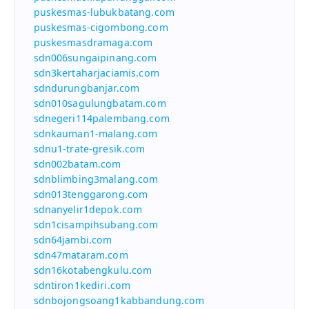
puskesmas-lubukbatang.com
puskesmas-cigombong.com
puskesmasdramaga.com
sdn006sungaipinang.com
sdn3kertaharjaciamis.com
sdndurungbanjar.com
sdn010sagulungbatam.com
sdnegeri114palembang.com
sdnkauman1-malang.com
sdnu1-trate-gresik.com
sdn002batam.com
sdnblimbing3malang.com
sdn013tenggarong.com
sdnanyelir1depok.com
sdn1cisampihsubang.com
sdn64jambi.com
sdn47mataram.com
sdn16kotabengkulu.com
sdntiron1kediri.com
sdnbojongsoang1kabbandung.com