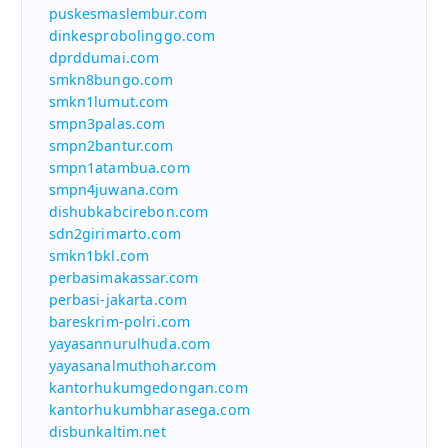
puskesmaslembur.com
dinkesprobolinggo.com
dprddumai.com
smkn8bungo.com
smkn1lumut.com
smpn3palas.com
smpn2bantur.com
smpn1atambua.com
smpn4juwana.com
dishubkabcirebon.com
sdn2girimarto.com
smkn1bkl.com
perbasimakassar.com
perbasi-jakarta.com
bareskrim-polri.com
yayasannurulhuda.com
yayasanalmuthohar.com
kantorhukumgedongan.com
kantorhukumbharasega.com
disbunkaltim.net