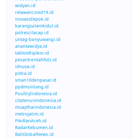
widyan.id
relawancovid19.id
inovasidepok.id
karangsalamkidul.id
polrescilacap.id
untag-banyuwangi.id
anantawidya.id
tabloidtipikor.id
pesantrentahfidz.id
idnusa.id
pidca.id
sman10denpasar.id
ppdmsintang.id
PoultryIndonesia.id
citatenunindonesia.id
muaythaiindonesia.id
metrojatim.id
PikiRanAceh.id
RadarKebumen.id
BaliGlobalNews.id