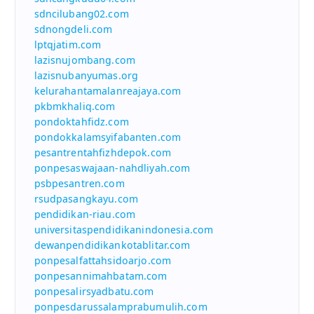
sdncilubang02.com
sdnongdeli.com
lptqjatim.com
lazisnujombang.com
lazisnubanyumas.org
kelurahantamalanreajaya.com
pkbmkhaliq.com
pondoktahfidz.com
pondokkalamsyifabanten.com
pesantrentahfizhdepok.com
ponpesaswajaan-nahdliyah.com
psbpesantren.com
rsudpasangkayu.com
pendidikan-riau.com
universitaspendidikanindonesia.com
dewanpendidikankotablitar.com
ponpesalfattahsidoarjo.com
ponpesannimahbatam.com
ponpesalirsyadbatu.com
ponpesdarussalamprabumulih.com