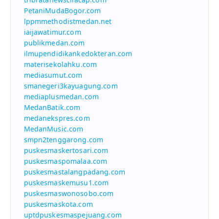
PetaniMudaBogor.com
lppmmethodistmedan.net
iaijawatimur.com
publikmedan.com
ilmupendidikankedokteran.com
materisekolahku.com
mediasumut.com
smanegeri3kayuagung.com
mediaplusmedan.com
MedanBatik.com
medanekspres.com
MedanMusic.com
smpn2tenggarong.com
puskesmaskertosari.com
puskesmaspomalaa.com
puskesmastalangpadang.com
puskesmaskemusu1.com
puskesmaswonosobo.com
puskesmaskota.com
uptdpuskesmaspejuang.com