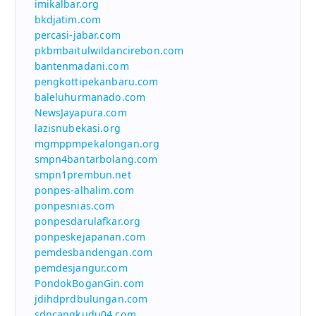
imikalbar.org
bkdjatim.com
percasi-jabar.com
pkbmbaitulwildancirebon.com
bantenmadani.com
pengkottipekanbaru.com
baleluhurmanado.com
NewsJayapura.com
lazisnubekasi.org
mgmppmpekalongan.org
smpn4bantarbolang.com
smpn1prembun.net
ponpes-alhalim.com
ponpesnias.com
ponpesdarulafkar.org
ponpeskejapanan.com
pemdesbandengan.com
pemdesjangur.com
PondokBoganGin.com
jdihdprdbulungan.com
sdncangkudu04.com