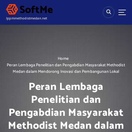
S
k
i
lppmmethodistmedan.net
p
t
o
c
o
n
Home
t
Peran Lembaga Penelitian dan Pengabdian Masyarakat Methodist
e
Medan dalam Mendorong Inovasi dan Pembangunan Lokal
n
t
Peran Lembaga
Penelitian dan
Pengabdian Masyarakat
Methodist Medan dalam